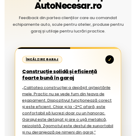
AutoNecesar.ro
Feedback din partea clienților care au comandat
echipamente auto, scule pentru atelier, produse pentru
garaj și utilaje pentru lucrări practice.
✓
ÎNCĂLZIRE GARAJ
Construcție solidă și eficiență
foarte bună în garaj
„Calitatea construcției a depășit așteptările
mele. Practic nu se vede fum din țeava de
eșapament. Dispozitivul funcționează corect
și este eficient. Chiar și la -2°C afară, este
confortabil să lucrezi doar cu un hanorac.
Garajul este detașat și are o ușă metalică,
neizolată. Zgomotul este destul de suportabil
și nu deranjează pe nimeni din garaj.”