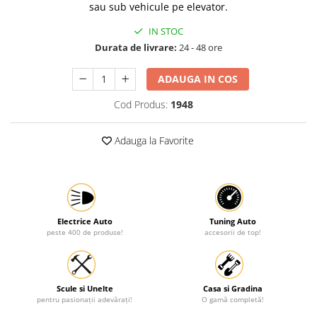
sau sub vehicule pe elevator.
Protectia muncii
IN STOC
Scule Pneumatice
Durata de livrare:
24 - 48 ore
Slefuitoare
ADAUGA IN COS
Suport auto
Cod Produs:
1948
Suport motocicleta
Surubelnite
Adauga la Favorite
Tunuri de caldura si aeroteme
Utilaje constructie
Electrice Auto
Tuning Auto
peste 400 de produse!
accesorii de top!
Scule si Unelte
Casa si Gradina
pentru pasionații adevărați!
O gamă completă!