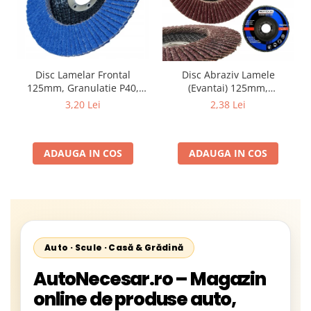
Disc Lamelar Frontal
Disc Abraziv Lamele
125mm, Granulatie P40,
(Evantai) 125mm,
Abraziv Premium din
Granulație , pentru Metal și
3,20 Lei
2,38 Lei
Zirconiu, Prindere
Lemn, P80 125x22.2mm
22.23mm, Viteza Maxima
13300 RPM, pentru Slefuire
ADAUGA IN COS
ADAUGA IN COS
Otel, Inox, Lemn si Metal,
Auto · Scule · Casă & Grădină
AutoNecesar.ro – Magazin
online de produse auto,