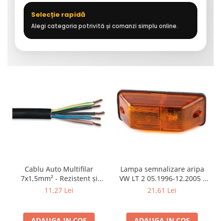
Selecție rapidă
Alegi categoria potrivită și comanzi simplu online.
Cablu Auto Multifilar
Lampa semnalizare aripa
7x1,5mm² - Rezistent și
VW LT 2 05.1996-12.2005 ;
Flexibil pentru Remorci 12V-
Mercedes Sprinter 1995-
11,27 Lei
21,61 Lei
24V
2002, 512D-814 DA; Actros
1996-2002; Unimog 1949-;
Neoplan Euroliner,
ADAUGA IN COS
ADAUGA IN COS