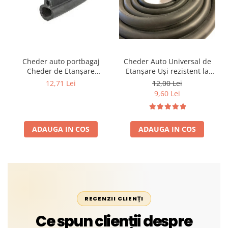
Cheder auto portbagaj
Cheder Auto Universal de
Cheder de Etanșare
Etanșare Uși rezistent la
Profesional din Cauciuc -
intemperii, raze UV,
12,71 Lei
12,00 Lei
Rezistent la Apă și
îmbătrânire și temperaturi
9,60 Lei
Temperaturi Înalte, Multi-
extreme
Aplicații Vânzare la Metru
Liniar
ADAUGA IN COS
ADAUGA IN COS
RECENZII CLIENȚI
Ce spun clienții despre