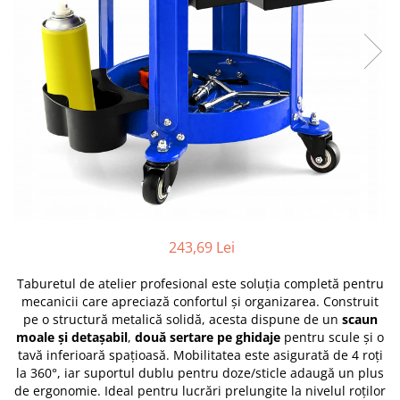
Furtune de gradina
compresoare
Mixere
Cricuri Auto Hidraulice
Pneumatice si Trapezoidale
Motocositoare si Motosape
Cricuri hidraulice
Nivela laser
Cricuri pneumatice
Pistol de vopsit
Cricuri trapezoidale
Pompe
Feon Electric
Rotopercutoare si bormasini
Generatoare curent
Taiat gresie si faianta
Gresoare
Uz intern
Macarale și vinciuri
243,69 Lei
Ventilatoare radiatoare
Masini de gaurit si Insurubat
umidificatoare
Taburetul de atelier profesional este soluția completă pentru
Motoare electrice
mecanicii care apreciază confortul și organizarea. Construit
Pistol de Lipit
pe o structură metalică solidă, acesta dispune de un
scaun
moale și detașabil
,
două sertare pe ghidaje
pentru scule și o
Polizoare
tavă inferioară spațioasă. Mobilitatea este asigurată de 4 roți
Pompe Combustibil
la 360°, iar suportul dublu pentru doze/sticle adaugă un plus
de ergonomie. Ideal pentru lucrări prelungite la nivelul roților
Prelungitoare