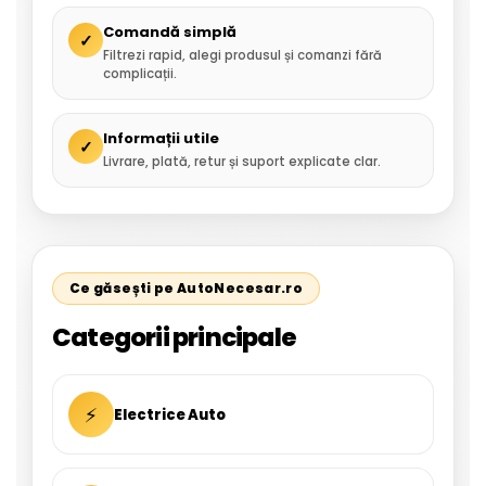
Comandă simplă
✓
Filtrezi rapid, alegi produsul și comanzi fără
complicații.
Informații utile
✓
Livrare, plată, retur și suport explicate clar.
Ce găsești pe AutoNecesar.ro
Categorii principale
⚡
Electrice Auto