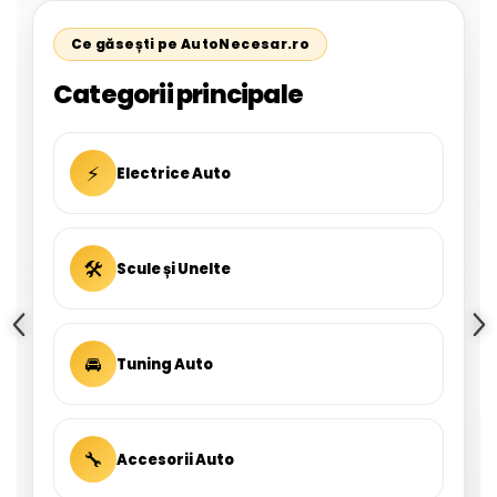
Ce găsești pe AutoNecesar.ro
Categorii principale
⚡
Electrice Auto
🛠
Scule și Unelte
🚘
Tuning Auto
🔧
Accesorii Auto