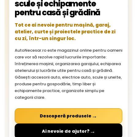
scule și echipamente
pentru casă și grădină
Tot ce ai nevoie pentru mașină, garaj,
atelier, curte și proiectele practice de zi
cu zi, într-un singur loc.
AutoNecesar.ro este magazinul online pentru oameni
care vor să rezolve rapid lucrurile importante:
întreținerea mașinii, organizarea garajului, echiparea
atelierului și lucrările utile pentru casă și grădină.
Găsești accesorii auto, electrice auto, scule și unelte,
produse pentru gospodărie, timp liber și
echipamente practice, organizate simplu pe
categorii clare.
→
Descoperă produsele
→
Ai nevoie de ajutor?