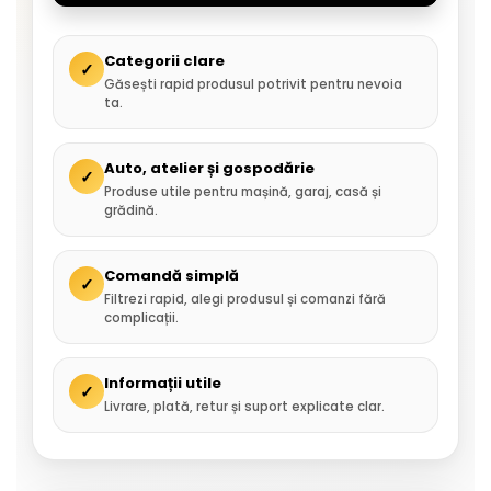
Categorii clare
✓
Găsești rapid produsul potrivit pentru nevoia
ta.
Auto, atelier și gospodărie
✓
Produse utile pentru mașină, garaj, casă și
grădină.
Comandă simplă
✓
Filtrezi rapid, alegi produsul și comanzi fără
complicații.
Informații utile
✓
Livrare, plată, retur și suport explicate clar.