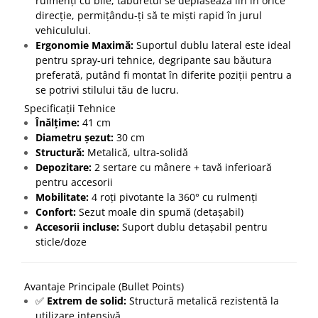
rulmenți cu bile, taburetul se deplasează lin în orice
direcție, permițându-ți să te miști rapid în jurul
vehiculului.
Ergonomie Maximă:
Suportul dublu lateral este ideal
pentru spray-uri tehnice, degripante sau băutura
preferată, putând fi montat în diferite poziții pentru a
se potrivi stilului tău de lucru.
Specificații Tehnice
Înălțime:
41 cm
Diametru șezut:
30 cm
Structură:
Metalică, ultra-solidă
Depozitare:
2 sertare cu mânere + tavă inferioară
pentru accesorii
Mobilitate:
4 roți pivotante la 360° cu rulmenți
Confort:
Sezut moale din spumă (detașabil)
Accesorii incluse:
Suport dublu detașabil pentru
sticle/doze
Avantaje Principale (Bullet Points)
✅
Extrem de solid:
Structură metalică rezistentă la
utilizare intensivă.