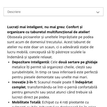
Descriere
Lucrați mai inteligent, nu mai greu: Confort și
organizare cu taburetul multifuncțional de atelier!
Oboseala picioarelor și uneltele împrăștiate pe podea
sunt acum de domeniul trecutului. Acest taburet de
atelier nu este doar un scaun, ci o adevărată stație de
lucru mobilă, concepută să îți păstreze sculele la
îndemână și spatele relaxat.
Depozitare Inteligentă:
Cele
două sertare pe ghidaje
metalice îți permit să organizezi cheile, cleștii sau
șurubelnițele, în timp ce tava inferioară este perfectă
pentru piesele demontate sau unelte mai mari.
Inovație 2-în-1:
Scaunul moale poate fi
îndepărtat
complet
, transformându-se într-o pernă confortabilă
pentru genunchi sau șezut atunci când trebuie să
lucrezi direct pe podea.
Mobilitate Totală:
Echipat cu 4 roți pivotante cu