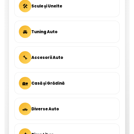
🛠
Scule și Unelte
🚘
Tuning Auto
🔧
Accesorii Auto
🏡
Casă și Grădină
🚗
Diverse Auto