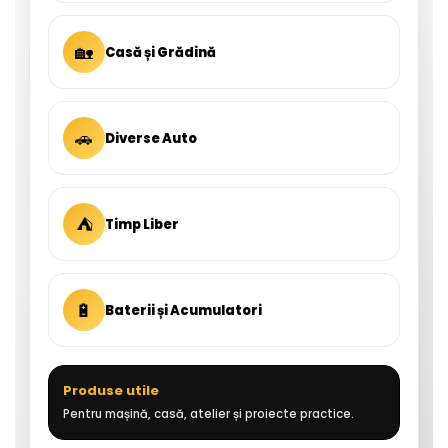
🏡
Casă și Grădină
🚗
Diverse Auto
⛺
Timp Liber
🔋
Baterii și Acumulatori
Produse utile
Pentru mașină, casă, atelier și proiecte practice.