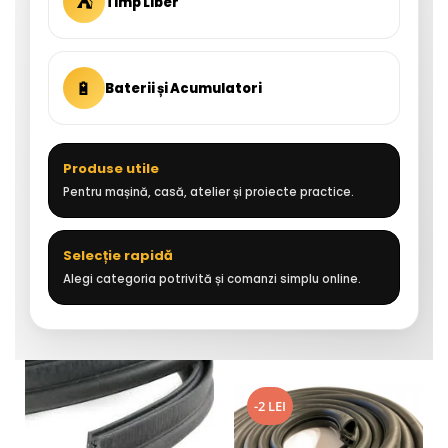
⛺
Timp Liber
🔋
Baterii și Acumulatori
Produse utile
Pentru mașină, casă, atelier și proiecte practice.
Selecție rapidă
Alegi categoria potrivită și comanzi simplu online.
-2 LEI