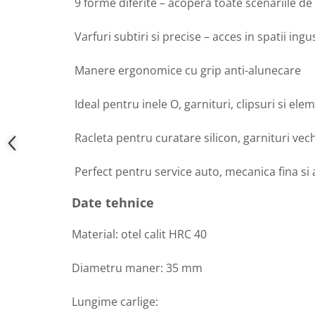
9 forme diferite – acopera toate scenariile de
Varfuri subtiri si precise – acces in spatii ingu
Manere ergonomice cu grip anti-alunecare
Ideal pentru inele O, garnituri, clipsuri si ele
Racleta pentru curatare silicon, garnituri vech
Perfect pentru service auto, mecanica fina si 
Date tehnice
Material: otel calit HRC 40
Diametru maner: 35 mm
Lungime carlige: