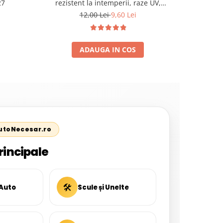
27
rezistent la intemperii, raze UV,
Etanșar
îmbătrânire și temperaturi extreme
Rezistent 
12,00 Lei
9,60 Lei
ADAUGA IN COS
AutoNecesar.ro
rincipale
🛠
 Auto
Scule și Unelte