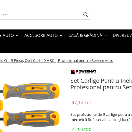
G AUTO
ACCESORII AUTO
CASĂ & GRĂDINĂ
DIVERSE 
le O – 9 Piese, Otel Calit 40 HRC | Profesional pentru Service Auto
Set Carlige Pentru Inel
Profesional pentru Ser
47,12 Lei
Set profesional de 9 cârlige pentru i
mecanică fină, service auto și lucrăr
IN STOC