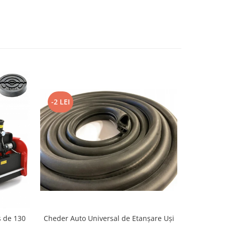
-2 LEI
s de 130
Cheder Auto Universal de Etanșare Uși
Cheder 