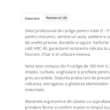
Protectia muncii
Scule Pneumatice
Review-uri
(0)
Descriere
Slefuitoare
Suport auto
Setul profesional de carlige pentru inele O – 9
pentru mecanici, service-uri auto, ateliere si u
Suport motocicleta
de unelte precise, durabile si sigure. Varfurile
Surubelnite
calit HRC 40, garantand rezistenta ridicata la
Tunuri de caldura si aeroteme
fisurare, chiar si in utilizare intensa.
Utilaje constructie
Setul este compus din 9 carlige de 160 mm si 
drepte, curbate, unghiulare si profilate pentr
greu accesibile. Datorita prelucrarii de precizi
ridicarea, extragerea si ghidarea elementelor 
invecinate.
Manerele ergonomice din plastic cu suprafata
prindere ferma si confort maxim in timpul lucr