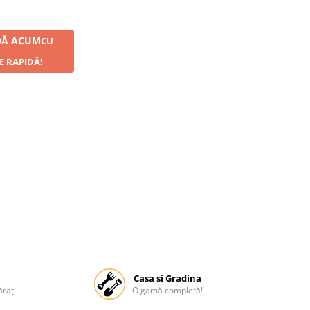
Ă ACUM
CU
E RAPIDĂ!
Casa si Gradina
rați!
O gamă completă!