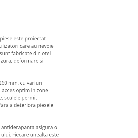
 piese este proiectat
tilizatori care au nevoie
 sunt fabricate din otel
 uzura, deformare si
260 mm, cu varfuri
u acces optim in zone
e, sculele permit
fara a deteriora piesele
 antiderapanta asigura o
ului. Fiecare unealta este