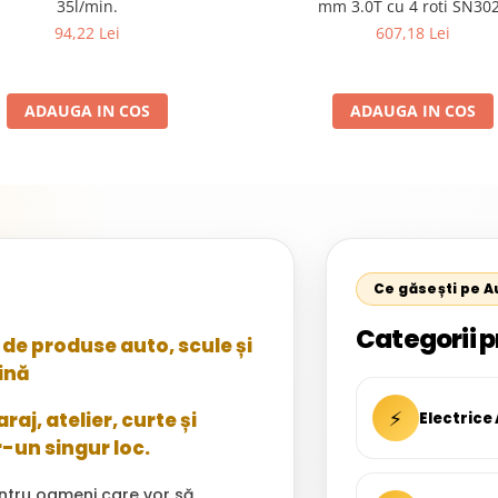
35l/min.
mm 3.0T cu 4 roti SN30
94,22 Lei
607,18 Lei
ADAUGA IN COS
ADAUGA IN COS
Ce găsești pe 
Categorii p
de produse auto, scule și
ină
⚡
aj, atelier, curte și
Electrice
r-un singur loc.
ntru oameni care vor să