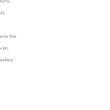
 lucru
ste
mente fine
i etc.
ateliere