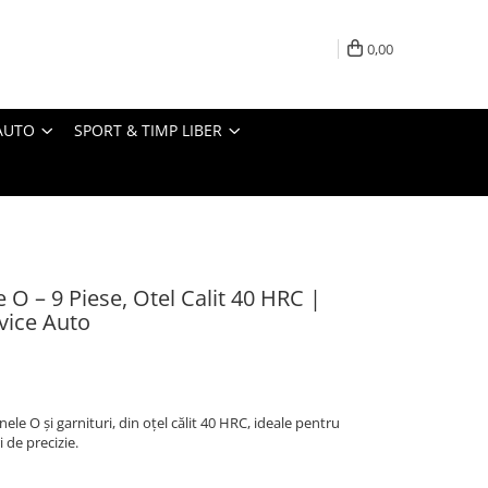
0,00
AUTO
SPORT & TIMP LIBER
e O – 9 Piese, Otel Calit 40 HRC |
vice Auto
nele O și garnituri, din oțel călit 40 HRC, ideale pentru
i de precizie.