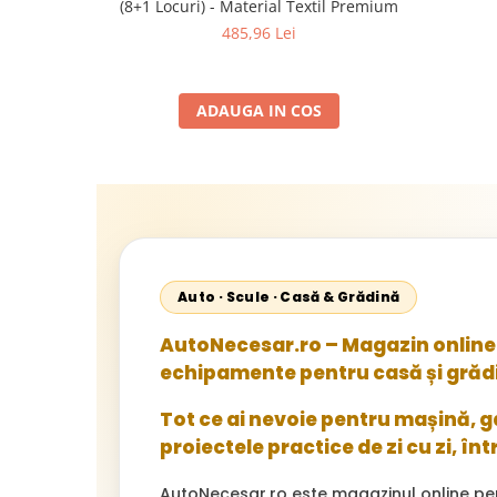
(8+1 Locuri) - Material Textil Premium
485,96 Lei
ADAUGA IN COS
Auto · Scule · Casă & Grădină
AutoNecesar.ro – Magazin online 
echipamente pentru casă și grăd
Tot ce ai nevoie pentru mașină, gar
proiectele practice de zi cu zi, înt
AutoNecesar.ro este magazinul online pe