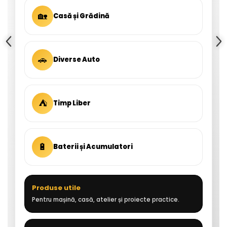
🏡
Casă și Grădină
🚗
Diverse Auto
⛺
Timp Liber
🔋
Baterii și Acumulatori
Produse utile
Pentru mașină, casă, atelier și proiecte practice.