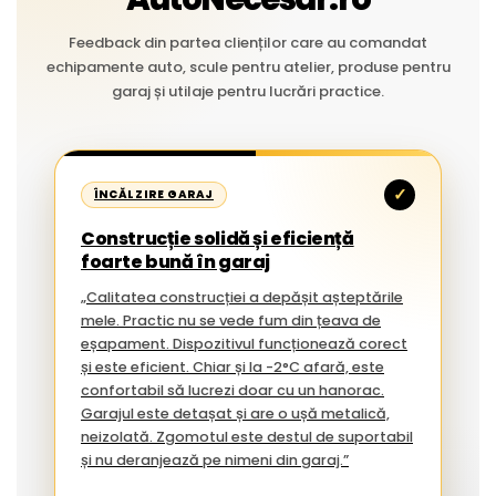
Feedback din partea clienților care au comandat
echipamente auto, scule pentru atelier, produse pentru
garaj și utilaje pentru lucrări practice.
✓
ÎNCĂLZIRE GARAJ
Construcție solidă și eficiență
foarte bună în garaj
„Calitatea construcției a depășit așteptările
mele. Practic nu se vede fum din țeava de
eșapament. Dispozitivul funcționează corect
și este eficient. Chiar și la -2°C afară, este
confortabil să lucrezi doar cu un hanorac.
Garajul este detașat și are o ușă metalică,
neizolată. Zgomotul este destul de suportabil
și nu deranjează pe nimeni din garaj.”