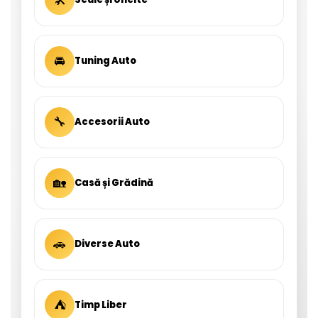
🚘
Tuning Auto
🔧
Accesorii Auto
🏡
Casă și Grădină
🚗
Diverse Auto
⛺
Timp Liber