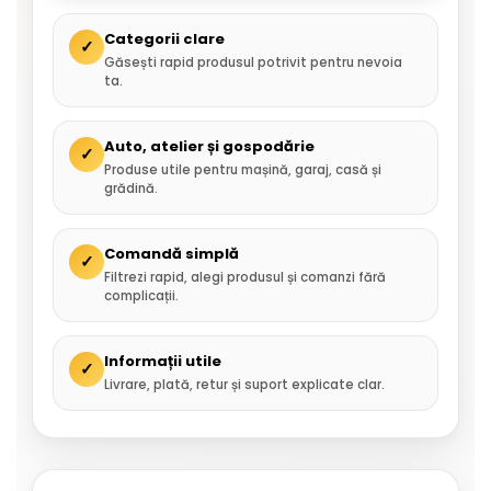
Categorii clare
✓
Găsești rapid produsul potrivit pentru nevoia
ta.
Auto, atelier și gospodărie
✓
Produse utile pentru mașină, garaj, casă și
grădină.
Comandă simplă
✓
Filtrezi rapid, alegi produsul și comanzi fără
complicații.
Informații utile
✓
Livrare, plată, retur și suport explicate clar.