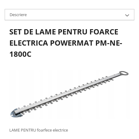
Protectia muncii
Descriere
Scule Pneumatice
Slefuitoare
SET DE LAME PENTRU FOARCE
Suport auto
ELECTRICA POWERMAT PM-NE-
Suport motocicleta
1800C
Surubelnite
Tunuri de caldura si aeroteme
Utilaje constructie
LAME PENTRU foarfece electrice