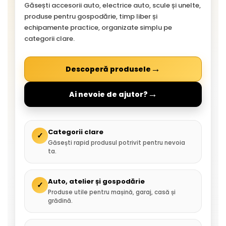
Găsești accesorii auto, electrice auto, scule și unelte,
produse pentru gospodărie, timp liber și
echipamente practice, organizate simplu pe
categorii clare.
→
Descoperă produsele
→
Ai nevoie de ajutor?
Categorii clare
✓
Găsești rapid produsul potrivit pentru nevoia
ta.
Auto, atelier și gospodărie
✓
Produse utile pentru mașină, garaj, casă și
grădină.