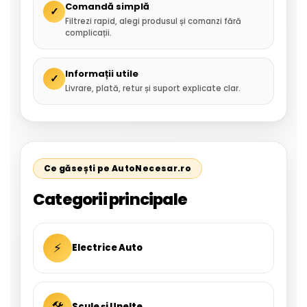
Comandă simplă
✓
Filtrezi rapid, alegi produsul și comanzi fără
complicații.
Informații utile
✓
Livrare, plată, retur și suport explicate clar.
Ce găsești pe AutoNecesar.ro
Categorii principale
⚡
Electrice Auto
🛠
Scule și Unelte