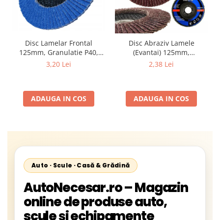
Disc Lamelar Frontal
Disc Abraziv Lamele
125mm, Granulatie P40,
(Evantai) 125mm,
Abraziv Premium din
Granulație , pentru Metal și
3,20 Lei
2,38 Lei
Zirconiu, Prindere
Lemn, P80 125x22.2mm
22.23mm, Viteza Maxima
13300 RPM, pentru Slefuire
ADAUGA IN COS
ADAUGA IN COS
Otel, Inox, Lemn si Metal,
Auto · Scule · Casă & Grădină
AutoNecesar.ro – Magazin
online de produse auto,
scule și echipamente