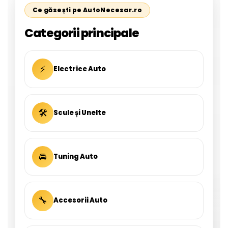
Ce găsești pe AutoNecesar.ro
Categorii principale
⚡
Electrice Auto
🛠
Scule și Unelte
🚘
Tuning Auto
🔧
Accesorii Auto