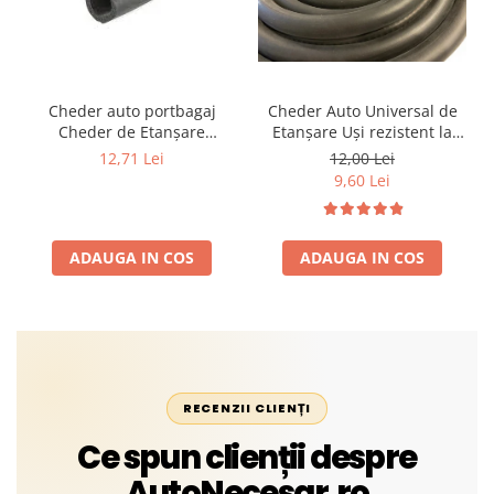
Cheder auto portbagaj
Cheder Auto Universal de
Cheder de Etanșare
Etanșare Uși rezistent la
Profesional din Cauciuc -
intemperii, raze UV,
12,71 Lei
12,00 Lei
Rezistent la Apă și
îmbătrânire și temperaturi
9,60 Lei
Temperaturi Înalte, Multi-
extreme
Aplicații Vânzare la Metru
Liniar
ADAUGA IN COS
ADAUGA IN COS
RECENZII CLIENȚI
Ce spun clienții despre
AutoNecesar.ro