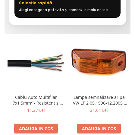
Selecție rapidă
Alegi categoria potrivită și comanzi simplu online.
Cablu Auto Multifilar
Lampa semnalizare aripa
7x1,5mm² - Rezistent și
VW LT 2 05.1996-12.2005 ;
Flexibil pentru Remorci 12V-
Mercedes Sprinter 1995-
11,27 Lei
21,61 Lei
24V
2002, 512D-814 DA; Actros
1996-2002; Unimog 1949-;
Neoplan Euroliner,
ADAUGA IN COS
ADAUGA IN COS
Starliner,Centroliner,