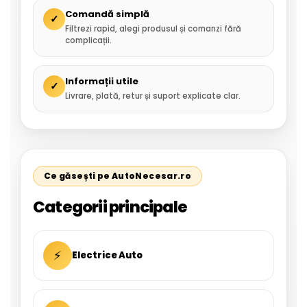
Comandă simplă
✓
Filtrezi rapid, alegi produsul și comanzi fără
complicații.
Informații utile
✓
Livrare, plată, retur și suport explicate clar.
Ce găsești pe AutoNecesar.ro
Categorii principale
⚡
Electrice Auto