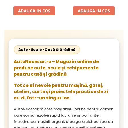
1996-2002; Unimog 1949-;
Neoplan Euroliner,
ADAUGA IN COS
ADAUGA IN COS
Starliner,Centroliner,
Cityliner;
Auto · Scule · Casă & Grădină
AutoNecesar.ro – Magazin online de
produse auto, scule și echipamente
pentru casă și grădină
Tot ce ai nevoie pentru mașină, garaj,
atelier, curte și proiectele practice de zi
cu zi, într-un singur loc.
AutoNecesar.ro este magazinul online pentru oameni
care vor să rezolve rapid lucrurile importante:
întreținerea mașinii, organizarea garajului, echiparea
atelierului și lucrările utile pentru casă și grădină.