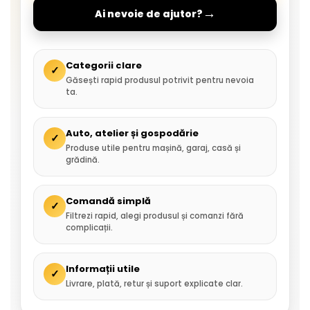
→
Ai nevoie de ajutor?
Categorii clare
✓
Găsești rapid produsul potrivit pentru nevoia
ta.
Auto, atelier și gospodărie
✓
Produse utile pentru mașină, garaj, casă și
grădină.
Comandă simplă
✓
Filtrezi rapid, alegi produsul și comanzi fără
complicații.
Informații utile
✓
Livrare, plată, retur și suport explicate clar.