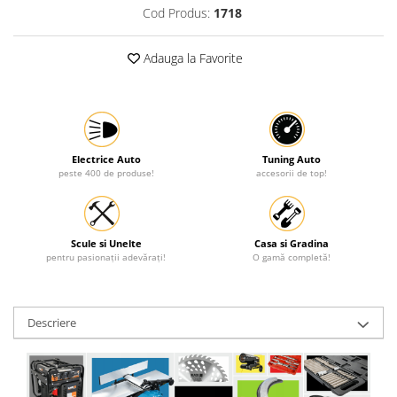
Cod Produs:
1718
Protectia muncii
Scule Pneumatice
Adauga la Favorite
Slefuitoare
Suport auto
Suport motocicleta
Electrice Auto
Tuning Auto
Surubelnite
peste 400 de produse!
accesorii de top!
Tunuri de caldura si aeroteme
Utilaje constructie
Scule si Unelte
Casa si Gradina
pentru pasionații adevărați!
O gamă completă!
Descriere