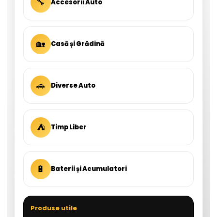
🔧
Accesorii Auto
🏡
Casă și Grădină
🚗
Diverse Auto
⛺
Timp Liber
🔋
Baterii și Acumulatori
Produse utile