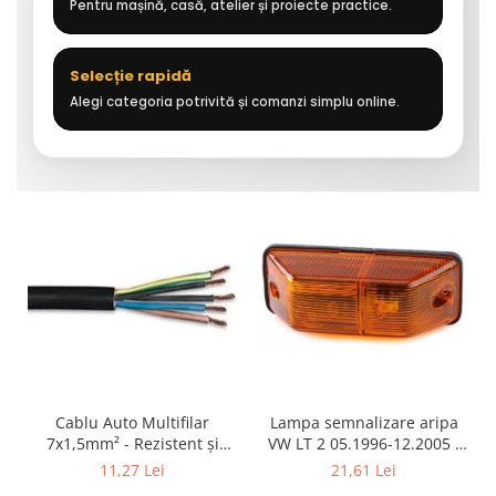
Pentru mașină, casă, atelier și proiecte practice.
Selecție rapidă
Alegi categoria potrivită și comanzi simplu online.
Cablu Auto Multifilar
Lampa semnalizare aripa
7x1,5mm² - Rezistent și
VW LT 2 05.1996-12.2005 ;
Flexibil pentru Remorci 12V-
Mercedes Sprinter 1995-
11,27 Lei
21,61 Lei
24V
2002, 512D-814 DA; Actros