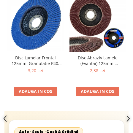
Disc Lamelar Frontal
Disc Abraziv Lamele
125mm, Granulatie P40,
(Evantai) 125mm,
Abraziv Premium din
Granulație , pentru Metal și
3,20 Lei
2,38 Lei
Zirconiu, Prindere
Lemn, P80 125x22.2mm
22.23mm, Viteza Maxima
13300 RPM, pentru Slefuire
ADAUGA IN COS
ADAUGA IN COS
Otel, Inox, Lemn si Metal,
Auto · Scule · Casă & Grădină