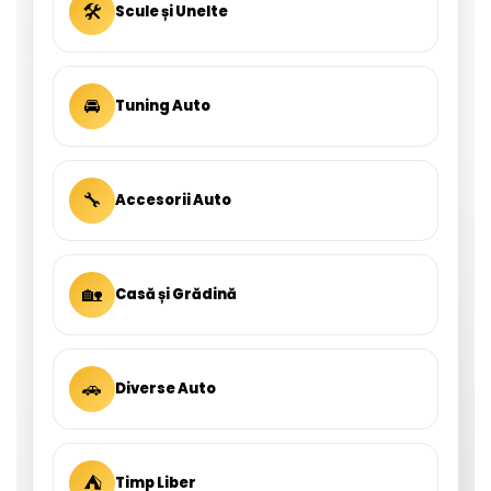
🛠
Scule și Unelte
🚘
Tuning Auto
🔧
Accesorii Auto
🏡
Casă și Grădină
🚗
Diverse Auto
⛺
Timp Liber