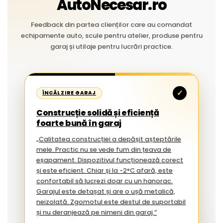
AutoNecesar.ro
Feedback din partea clienților care au comandat
echipamente auto, scule pentru atelier, produse pentru
garaj și utilaje pentru lucrări practice.
✓
ÎNCĂLZIRE GARAJ
Construcție solidă și eficiență
foarte bună în garaj
„Calitatea construcției a depășit așteptările
mele. Practic nu se vede fum din țeava de
eșapament. Dispozitivul funcționează corect
și este eficient. Chiar și la -2°C afară, este
confortabil să lucrezi doar cu un hanorac.
Garajul este detașat și are o ușă metalică,
neizolată. Zgomotul este destul de suportabil
și nu deranjează pe nimeni din garaj.”