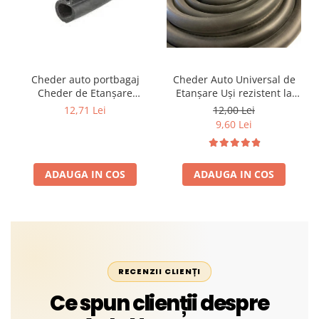
Cheder auto portbagaj
Cheder Auto Universal de
Cheder de Etanșare
Etanșare Uși rezistent la
Profesional din Cauciuc -
intemperii, raze UV,
12,71 Lei
12,00 Lei
Rezistent la Apă și
îmbătrânire și temperaturi
9,60 Lei
Temperaturi Înalte, Multi-
extreme
Aplicații Vânzare la Metru
Liniar
ADAUGA IN COS
ADAUGA IN COS
RECENZII CLIENȚI
Ce spun clienții despre