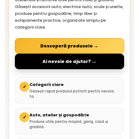
Găsești accesorii auto, electrice auto, scule și unelte,
produse pentru gospodărie, timp liber și
echipamente practice, organizate simplu pe
categorii clare.
→
Descoperă produsele
→
Ai nevoie de ajutor?
Categorii clare
✓
Găsești rapid produsul potrivit pentru nevoia
ta.
Auto, atelier și gospodărie
✓
Produse utile pentru mașină, garaj, casă și
grădină.