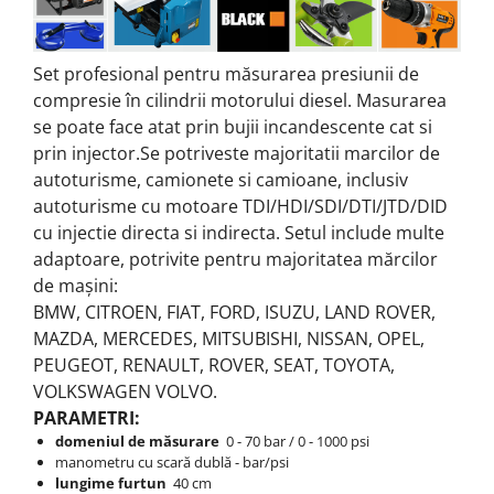
Set profesional pentru măsurarea presiunii de
compresie în cilindrii motorului diesel.
Masurarea
se poate face atat prin bujii incandescente cat si
prin injector.Se potriveste majoritatii marcilor de
autoturisme, camionete si camioane, inclusiv
autoturisme cu motoare TDI/HDI/SDI/DTI/JTD/DID
cu injectie directa si indirecta.
Setul include multe
adaptoare, potrivite pentru majoritatea mărcilor
de mașini:
BMW, CITROEN, FIAT, FORD, ISUZU, LAND ROVER,
MAZDA, MERCEDES, MITSUBISHI, NISSAN, OPEL,
PEUGEOT, RENAULT, ROVER, SEAT, TOYOTA,
VOLKSWAGEN VOLVO.
PARAMETRI:
domeniul de măsurare
0 - 70 bar / 0 - 1000 psi
manometru cu scară dublă - bar/psi
lungime furtun
40 cm