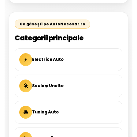
Ce găsești pe AutoNecesar.ro
Categorii principale
⚡
Electrice Auto
🛠
Scule și Unelte
🚘
Tuning Auto