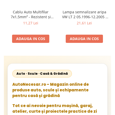
Cablu Auto Multifilar
Lampa semnalizare aripa
7x1,5mm² - Rezistent și
VW LT 2 05.1996-12.2005 ;
Flexibil pentru Remorci 12V-
Mercedes Sprinter 1995-
11,27 Lei
21,61 Lei
24V
2002, 512D-814 DA; Actros
1996-2002; Unimog 1949-;
Neoplan Euroliner,
ADAUGA IN COS
ADAUGA IN COS
Starliner,Centroliner,
Cityliner;
Auto · Scule · Casă & Grădină
AutoNecesar.ro – Magazin online de
produse auto, scule și echipamente
pentru casă și grădină
Tot ce ai nevoie pentru mașină, garaj,
atelier, curte și proiectele practice de zi