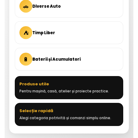
🚗
Diverse Auto
⛺
Timp Liber
🔋
Baterii și Acumulatori
Produse utile
Pentru mașină, casă, atelier și proiecte practice.
Selecție rapidă
Alegi categoria potrivită și comanzi simplu online.