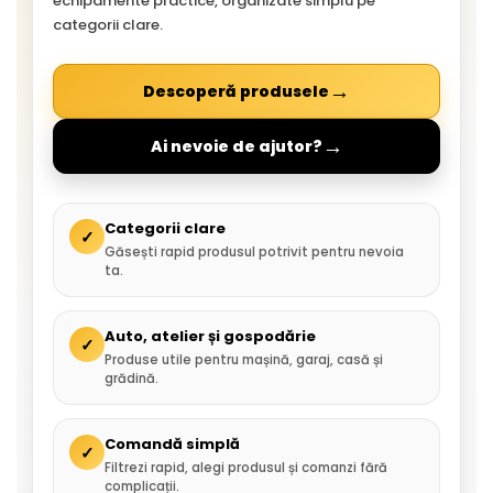
echipamente practice, organizate simplu pe
categorii clare.
→
Descoperă produsele
→
Ai nevoie de ajutor?
Categorii clare
✓
Găsești rapid produsul potrivit pentru nevoia
ta.
Auto, atelier și gospodărie
✓
Produse utile pentru mașină, garaj, casă și
grădină.
Comandă simplă
✓
Filtrezi rapid, alegi produsul și comanzi fără
complicații.