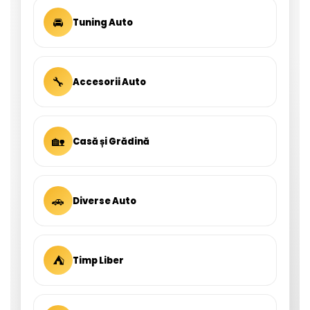
🚘
Tuning Auto
🔧
Accesorii Auto
🏡
Casă și Grădină
🚗
Diverse Auto
⛺
Timp Liber