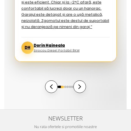
și este eficient. Chiar și la -2°C afară, este
confortabil să lucrezi doar cu un hanorac.
Garajul este detașat și are o ușă metalică,
neizolată. Zgomotul este destul de suportabil
și nu deranjează pe nimeni din garaj.”
Dorin Haineala
DH
Sirocou Diesel Portabil 8KW
NEWSLETTER
Nu rata ofertele si promotiile noastre