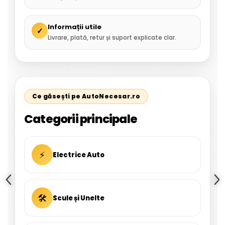
Informații utile
✓
Livrare, plată, retur și suport explicate clar.
Ce găsești pe AutoNecesar.ro
Categorii principale
⚡
Electrice Auto
🛠
Scule și Unelte