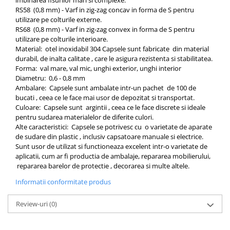
RS58 (0,8 mm) - Varf in zig-zag concav in forma de S pentru
utilizare pe colturile externe.
RS68 (0,8 mm) - Varf in zig-zag convex in forma de S pentru
utilizare pe colturile interioare.
Material: otel inoxidabil 304 Capsele sunt fabricate din material
durabil, de inalta calitate , care le asigura rezistenta si stabilitatea.
Forma: val mare, val mic, unghi exterior, unghi interior
Diametru: 0,6 - 0,8 mm
Ambalare: Capsele sunt ambalate intr-un pachet de 100 de
bucati , ceea ce le face mai usor de depozitat si transportat.
Culoare: Capsele sunt argintii , ceea ce le face discrete si ideale
pentru sudarea materialelor de diferite culori.
Alte caracteristici: Capsele se potrivesc cu o varietate de aparate
de sudare din plastic , inclusiv capsatoare manuale si electrice.
Sunt usor de utilizat si functioneaza excelent intr-o varietate de
aplicatii, cum ar fi productia de ambalaje, repararea mobilierului,
repararea barelor de protectie , decorarea si multe altele.
Informatii conformitate produs
Review-uri
(0)