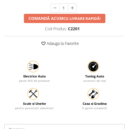
Protectia muncii
Scule Pneumatice
COMANDĂ ACUM
CU LIVRARE RAPIDĂ!
Slefuitoare
Cod Produs:
C2201
Suport auto
Adauga la Favorite
Suport motocicleta
Surubelnite
Tunuri de caldura si aeroteme
Utilaje constructie
Electrice Auto
Tuning Auto
peste 400 de produse!
accesorii de top!
Scule si Unelte
Casa si Gradina
pentru pasionații adevărați!
O gamă completă!