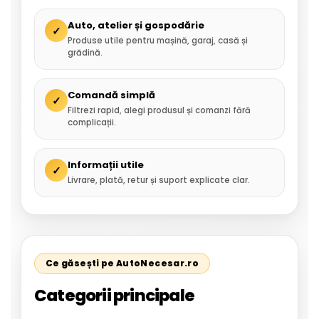
Auto, atelier și gospodărie
✓
Produse utile pentru mașină, garaj, casă și
grădină.
Comandă simplă
✓
Filtrezi rapid, alegi produsul și comanzi fără
complicații.
Informații utile
✓
Livrare, plată, retur și suport explicate clar.
Ce găsești pe AutoNecesar.ro
Categorii principale