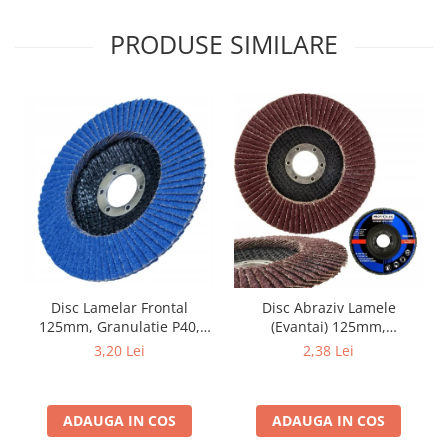
PRODUSE SIMILARE
Disc Lamelar Frontal
Disc Abraziv Lamele
125mm, Granulatie P40,
(Evantai) 125mm,
Abraziv Premium din
Granulație , pentru Metal și
3,20 Lei
2,38 Lei
Zirconiu, Prindere
Lemn, P80 125x22.2mm
22.23mm, Viteza Maxima
13300 RPM, pentru Slefuire
ADAUGA IN COS
ADAUGA IN COS
Otel, Inox, Lemn si Metal,