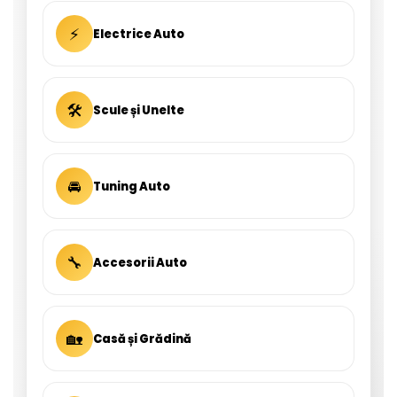
⚡
Electrice Auto
🛠
Scule și Unelte
🚘
Tuning Auto
🔧
Accesorii Auto
🏡
Casă și Grădină