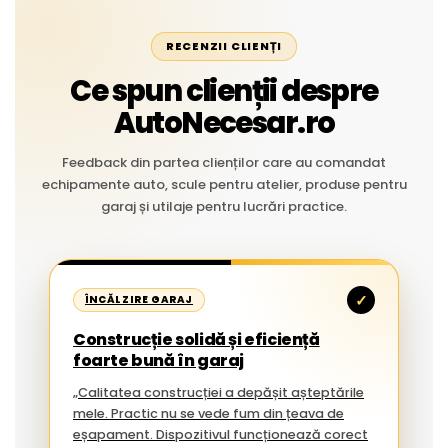
RECENZII CLIENȚI
Ce spun clienții despre
AutoNecesar.ro
Feedback din partea clienților care au comandat
echipamente auto, scule pentru atelier, produse pentru
garaj și utilaje pentru lucrări practice.
✓
ÎNCĂLZIRE GARAJ
Construcție solidă și eficiență
foarte bună în garaj
„Calitatea construcției a depășit așteptările
mele. Practic nu se vede fum din țeava de
eșapament. Dispozitivul funcționează corect