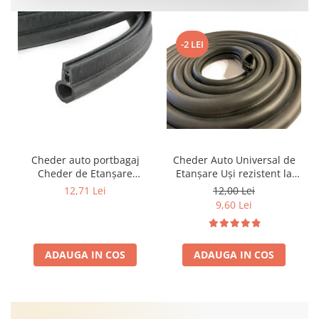
-2 LEI
Cheder auto portbagaj
Cheder Auto Universal de
Cheder de Etanșare
Etanșare Uși rezistent la
Profesional din Cauciuc -
intemperii, raze UV,
12,71 Lei
12,00 Lei
Rezistent la Apă și
îmbătrânire și temperaturi
9,60 Lei
Temperaturi Înalte, Multi-
extreme
Aplicații Vânzare la Metru
Liniar
ADAUGA IN COS
ADAUGA IN COS