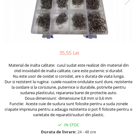
Furtune de gradina
compresoare
Mixere
Cricuri Auto Hidraulice
Pneumatice si Trapezoidale
Motocositoare si Motosape
Cricuri hidraulice
Nivela laser
Cricuri pneumatice
Pistol de vopsit
Cricuri trapezoidale
Pompe
Feon Electric
35,55 Lei
Rotopercutoare si bormasini
Generatoare curent
Material de inalta calitate: cuiul sudat este realizat din material din
Taiat gresie si faianta
Gresoare
otel inoxidabil de inalta calitate, care este puternic si durabil.
Uz intern
Nu este usor de oxidat si corodat, are o durata de viata lunga.
Macarale și vinciuri
Dur si rezistent la rugina: cuiele noastre ondulate sunt dure, rezistente
Ventilatoare radiatoare
la oxidare si la coroziune, puternice si durabile, potrivite pentru
Masini de gaurit si Insurubat
umidificatoare
sudarea plasticului, repararea barei de protectie auto.
Motoare electrice
Doua dimensiuni: dimensiune 0,8 mm si 0,6 mm
Functie: Aceste cuie de sudura sunt folosite pentru a suda zonele
Pistol de Lipit
crapate impreuna pentru a adauga rezistenta si pot fi folosite pentru o
varietate de reparatii/suduri din plastic.
Polizoare
IN STOC
Pompe Combustibil
Durata de livrare:
24 - 48 ore
Prelungitoare