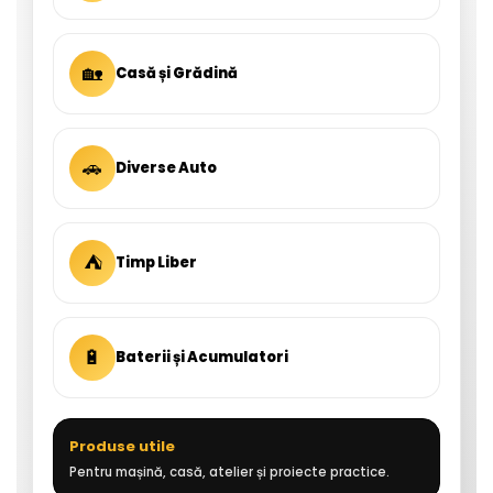
🏡
Casă și Grădină
🚗
Diverse Auto
⛺
Timp Liber
🔋
Baterii și Acumulatori
Produse utile
Pentru mașină, casă, atelier și proiecte practice.