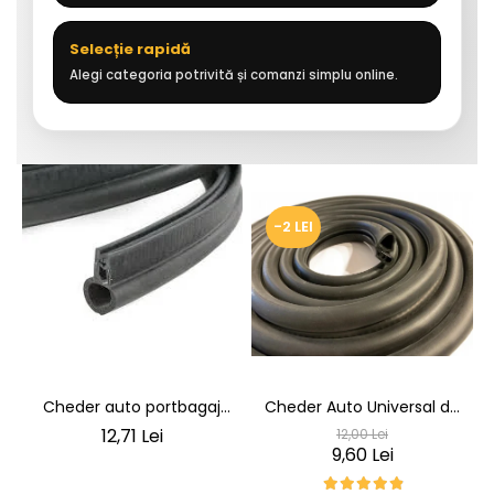
Selecție rapidă
Alegi categoria potrivită și comanzi simplu online.
-2 LEI
Cheder auto portbagaj
Cheder Auto Universal de
Cheder de Etanșare
Etanșare Uși rezistent la
12,71 Lei
12,00 Lei
Profesional din Cauciuc -
intemperii, raze UV,
9,60 Lei
Rezistent la Apă și
îmbătrânire și temperaturi