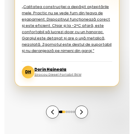
„Calitatea construcției a depășit așteptările
mele. Practic nu se vede fum din țeava de
eșapament. Dispozitivul funcționează corect
și este eficient. Chiar și la -2°C afară, este
confortabil să lucrezi doar cu un hanorac.
Garajul este detașat și are o ușă metalică,
neizolată. Zgomotul este destul de suportabil
și nu deranjează pe nimeni din garaj.”
Dorin Haineala
DH
Sirocou Diesel Portabil 8KW