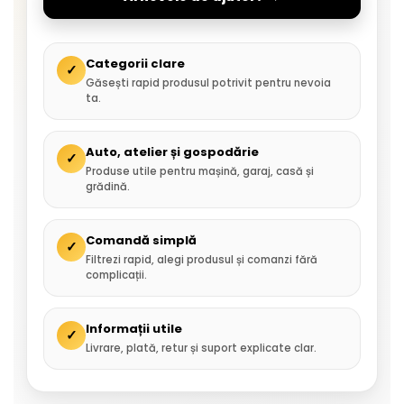
Categorii clare
✓
Găsești rapid produsul potrivit pentru nevoia
ta.
Auto, atelier și gospodărie
✓
Produse utile pentru mașină, garaj, casă și
grădină.
Comandă simplă
✓
Filtrezi rapid, alegi produsul și comanzi fără
complicații.
Informații utile
✓
Livrare, plată, retur și suport explicate clar.