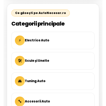
Ce găsești pe AutoNecesar.ro
Categorii principale
⚡
Electrice Auto
🛠
Scule și Unelte
🚘
Tuning Auto
🔧
Accesorii Auto