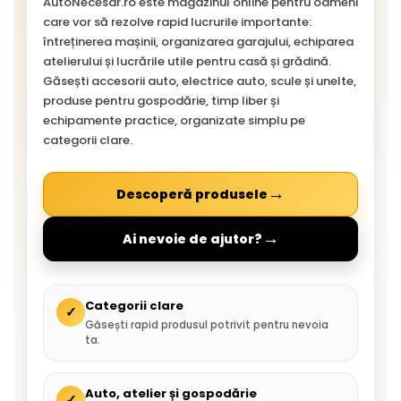
AutoNecesar.ro este magazinul online pentru oameni
care vor să rezolve rapid lucrurile importante:
întreținerea mașinii, organizarea garajului, echiparea
atelierului și lucrările utile pentru casă și grădină.
Găsești accesorii auto, electrice auto, scule și unelte,
produse pentru gospodărie, timp liber și
echipamente practice, organizate simplu pe
categorii clare.
→
Descoperă produsele
→
Ai nevoie de ajutor?
Categorii clare
✓
Găsești rapid produsul potrivit pentru nevoia
ta.
Auto, atelier și gospodărie
✓