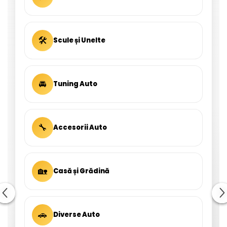
🛠
Scule și Unelte
🚘
Tuning Auto
🔧
Accesorii Auto
🏡
Casă și Grădină
🚗
Diverse Auto