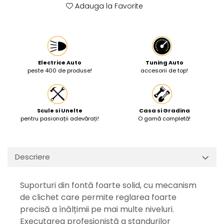
Adauga la Favorite
Protectia muncii
Scule Pneumatice
Slefuitoare
Suport auto
Electrice Auto
Tuning Auto
peste 400 de produse!
accesorii de top!
Suport motocicleta
Surubelnite
Tunuri de caldura si aeroteme
Scule si Unelte
Casa si Gradina
pentru pasionații adevărați!
O gamă completă!
Utilaje constructie
Descriere
Suporturi din fontă foarte solid, cu mecanism
de clichet care permite reglarea foarte
precisă a înălțimii pe mai multe niveluri.
Executarea profesionistă a standurilor