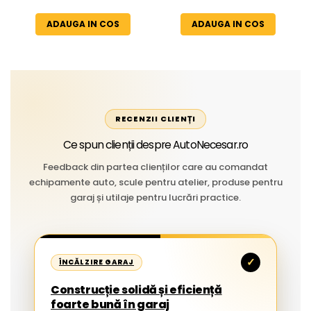
Temperaturi Înalte, Multi-
extreme
Aplicații Vânzare la Metru
ADAUGA IN COS
ADAUGA IN COS
Liniar
RECENZII CLIENȚI
Ce spun clienții despre AutoNecesar.ro
Feedback din partea clienților care au comandat
echipamente auto, scule pentru atelier, produse pentru
garaj și utilaje pentru lucrări practice.
✓
ÎNCĂLZIRE GARAJ
Construcție solidă și eficiență
foarte bună în garaj