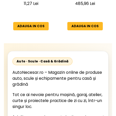
7x1,5mm² - Rezistent și
Opel Vivaro (8+1 Locuri) -
11,27 Lei
485,96 Lei
Flexibil pentru Remorci 12V-
Material Textil Premium
24V
ADAUGA IN COS
ADAUGA IN COS
Auto · Scule · Casă & Grădină
AutoNecesar.ro – Magazin online de produse
auto, scule și echipamente pentru casă și
grădină
Tot ce ai nevoie pentru mașină, garaj, atelier,
curte și proiectele practice de zi cu zi, într-un
singur loc.