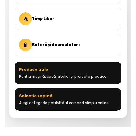
⛺
Timp Liber
🔋
Baterii și Acumulatori
Produse utile
Pentru mașină, casă, atelier și proiecte practice.
Selecție rapidă
Alegi categoria potrivită și comanzi simplu online.