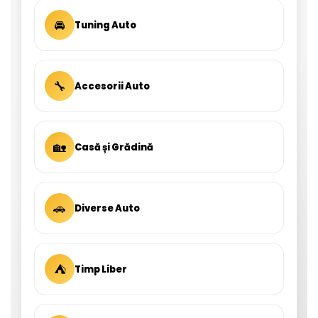
🚘
Tuning Auto
🔧
Accesorii Auto
🏡
Casă și Grădină
🚗
Diverse Auto
⛺
Timp Liber