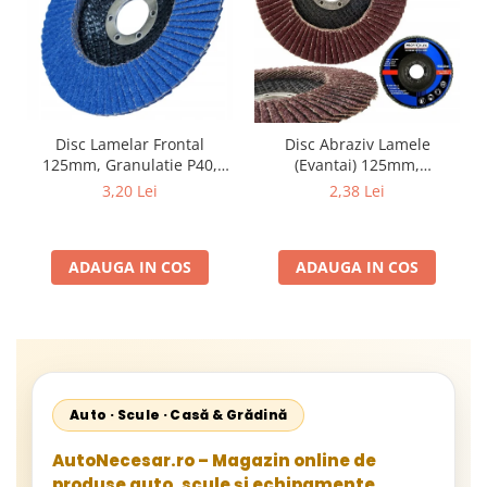
Disc Lamelar Frontal
Disc Abraziv Lamele
125mm, Granulatie P40,
(Evantai) 125mm,
Abraziv Premium din
Granulație , pentru Metal și
3,20 Lei
2,38 Lei
Zirconiu, Prindere
Lemn, P80 125x22.2mm
22.23mm, Viteza Maxima
13300 RPM, pentru Slefuire
ADAUGA IN COS
ADAUGA IN COS
Otel, Inox, Lemn si Metal,
Auto · Scule · Casă & Grădină
AutoNecesar.ro – Magazin online de
produse auto, scule și echipamente