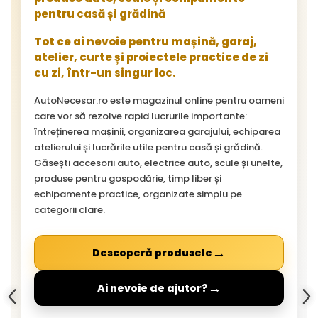
pentru casă și grădină
Tot ce ai nevoie pentru mașină, garaj,
atelier, curte și proiectele practice de zi
cu zi, într-un singur loc.
AutoNecesar.ro este magazinul online pentru oameni
care vor să rezolve rapid lucrurile importante:
întreținerea mașinii, organizarea garajului, echiparea
atelierului și lucrările utile pentru casă și grădină.
Găsești accesorii auto, electrice auto, scule și unelte,
produse pentru gospodărie, timp liber și
echipamente practice, organizate simplu pe
categorii clare.
→
Descoperă produsele
→
Ai nevoie de ajutor?