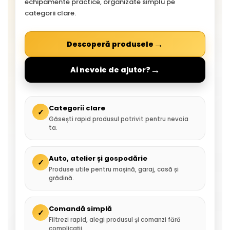
echipamente practice, organizate simplu pe
categorii clare.
→
Descoperă produsele
→
Ai nevoie de ajutor?
Categorii clare
✓
Găsești rapid produsul potrivit pentru nevoia
ta.
Auto, atelier și gospodărie
✓
Produse utile pentru mașină, garaj, casă și
grădină.
Comandă simplă
✓
Filtrezi rapid, alegi produsul și comanzi fără
complicații.