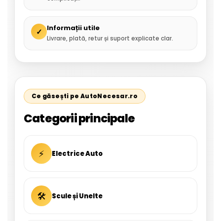
Informații utile
✓
Livrare, plată, retur și suport explicate clar.
Ce găsești pe AutoNecesar.ro
Categorii principale
⚡
Electrice Auto
🛠
Scule și Unelte