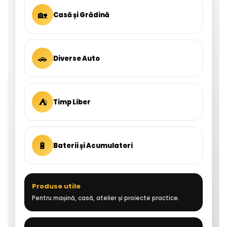
🏡
Casă și Grădină
🚗
Diverse Auto
⛺
Timp Liber
🔋
Baterii și Acumulatori
Produse utile
Pentru mașină, casă, atelier și proiecte practice.