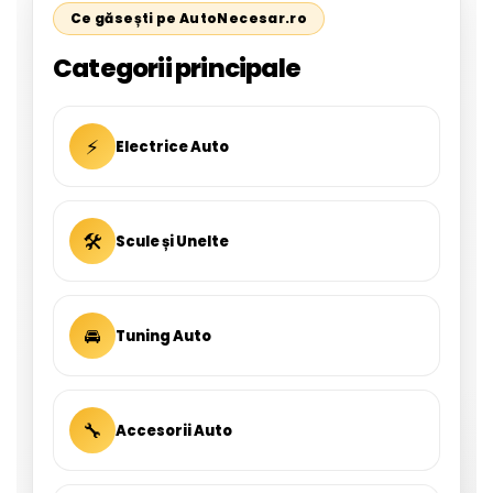
Ce găsești pe AutoNecesar.ro
Categorii principale
⚡
Electrice Auto
🛠
Scule și Unelte
🚘
Tuning Auto
🔧
Accesorii Auto