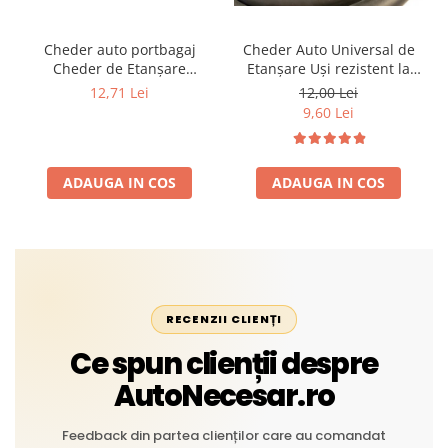
Cheder auto portbagaj
Cheder Auto Universal de
Cheder de Etanșare
Etanșare Uși rezistent la
Profesional din Cauciuc -
intemperii, raze UV,
12,71 Lei
12,00 Lei
Rezistent la Apă și
îmbătrânire și temperaturi
9,60 Lei
Temperaturi Înalte, Multi-
extreme
Aplicații Vânzare la Metru
Liniar
ADAUGA IN COS
ADAUGA IN COS
RECENZII CLIENȚI
Ce spun clienții despre
AutoNecesar.ro
Feedback din partea clienților care au comandat