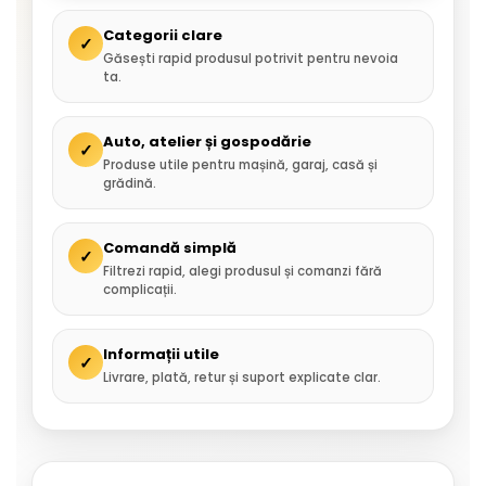
Categorii clare
✓
Găsești rapid produsul potrivit pentru nevoia
ta.
Auto, atelier și gospodărie
✓
Produse utile pentru mașină, garaj, casă și
grădină.
Comandă simplă
✓
Filtrezi rapid, alegi produsul și comanzi fără
complicații.
Informații utile
✓
Livrare, plată, retur și suport explicate clar.