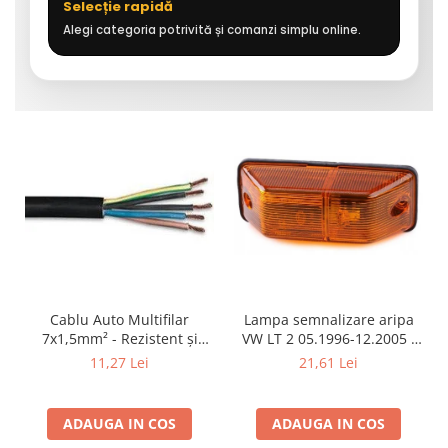
Selecție rapidă
Alegi categoria potrivită și comanzi simplu online.
Cablu Auto Multifilar
Lampa semnalizare aripa
7x1,5mm² - Rezistent și
VW LT 2 05.1996-12.2005 ;
Flexibil pentru Remorci 12V-
Mercedes Sprinter 1995-
11,27 Lei
21,61 Lei
24V
2002, 512D-814 DA; Actros
1996-2002; Unimog 1949-;
Neoplan Euroliner,
ADAUGA IN COS
ADAUGA IN COS
Starliner,Centroliner,