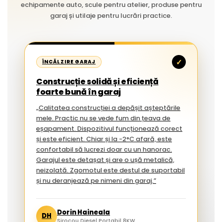
echipamente auto, scule pentru atelier, produse pentru
garaj și utilaje pentru lucrări practice.
✓
ÎNCĂLZIRE GARAJ
Construcție solidă și eficiență
foarte bună în garaj
„Calitatea construcției a depășit așteptările
mele. Practic nu se vede fum din țeava de
eșapament. Dispozitivul funcționează corect
și este eficient. Chiar și la -2°C afară, este
confortabil să lucrezi doar cu un hanorac.
Garajul este detașat și are o ușă metalică,
neizolată. Zgomotul este destul de suportabil
și nu deranjează pe nimeni din garaj.”
Dorin Haineala
DH
Sirocou Diesel Portabil 8KW