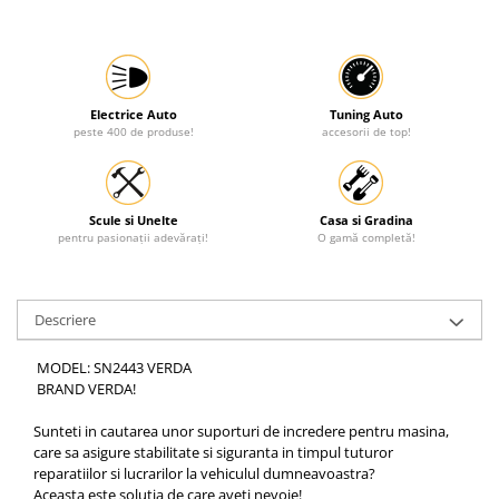
Protectia muncii
Scule Pneumatice
Slefuitoare
Electrice Auto
Tuning Auto
Suport auto
peste 400 de produse!
accesorii de top!
Suport motocicleta
Surubelnite
Scule si Unelte
Casa si Gradina
Tunuri de caldura si aeroteme
pentru pasionații adevărați!
O gamă completă!
Utilaje constructie
Descriere
MODEL: SN2443 VERDA
BRAND VERDA!
Sunteti in cautarea unor suporturi de incredere pentru masina,
care sa asigure stabilitate si siguranta in timpul tuturor
reparatiilor si lucrarilor la vehiculul dumneavoastra?
Aceasta este solutia de care aveti nevoie!