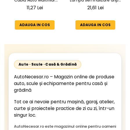
VW LT 2 05.1996-12.2005 ;
7x1,5mm² - Rezistent și
21,61 Lei
11,27 Lei
Mercedes Sprinter 1995-
Flexibil pentru Remorci 12V-
2002, 512D-814 DA; Actros
24V
1996-2002; Unimog 1949-;
ADAUGA IN COS
ADAUGA IN COS
Neoplan Euroliner,
Starliner,Centroliner,
Cityliner;
Auto · Scule · Casă & Grădină
AutoNecesar.ro – Magazin online de produse
auto, scule și echipamente pentru casă și
grădină
Tot ce ai nevoie pentru mașină, garaj, atelier,
curte și proiectele practice de zi cu zi, într-un
singur loc.
AutoNecesar.ro este magazinul online pentru oameni