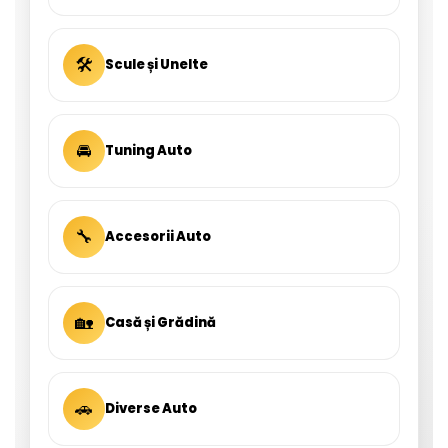
🛠
Scule și Unelte
🚘
Tuning Auto
🔧
Accesorii Auto
🏡
Casă și Grădină
🚗
Diverse Auto