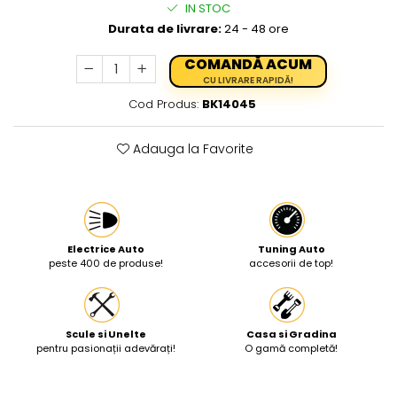
IN STOC
Protectia muncii
Durata de livrare:
24 - 48 ore
Scule Pneumatice
COMANDĂ ACUM
Slefuitoare
CU LIVRARE RAPIDĂ!
Cod Produs:
BK14045
Suport auto
Suport motocicleta
Adauga la Favorite
Surubelnite
Tunuri de caldura si aeroteme
Utilaje constructie
Electrice Auto
Tuning Auto
peste 400 de produse!
accesorii de top!
Scule si Unelte
Casa si Gradina
pentru pasionații adevărați!
O gamă completă!