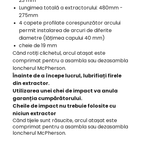
23 mm
Lungimea totală a extractorului: 480mm -
275mm
4 capete profilate corespunzător arcului
permit instalarea de arcuri de diferite
diametre (lățimea capului 40 mm)
cheie de 19 mm
Când rotiți clichetul, arcul atașat este
comprimat pentru a asambla sau dezasambla
loncherul McPherson.
Înainte de a începe lucrul, lubrifiați firele
din extractor.
Utilizarea unei chei de impact va anula
garanția cumpărătorului.
Cheile de impact nu trebuie folosite cu
niciun extractor
Când tijele sunt răsucite, arcul atașat este
comprimat pentru a asambla sau dezasambla
loncherul McPherson.