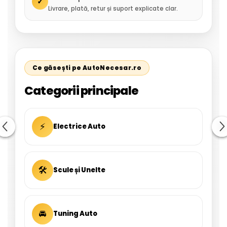
✓
Livrare, plată, retur și suport explicate clar.
Ce găsești pe AutoNecesar.ro
Categorii principale
⚡
Electrice Auto
🛠
Scule și Unelte
🚘
Tuning Auto