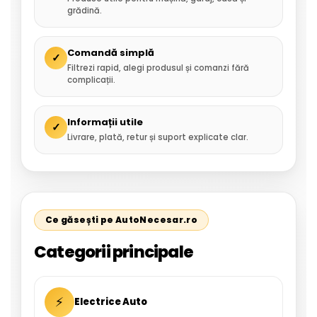
grădină.
Comandă simplă
✓
Filtrezi rapid, alegi produsul și comanzi fără
complicații.
Informații utile
✓
Livrare, plată, retur și suport explicate clar.
Ce găsești pe AutoNecesar.ro
Categorii principale
⚡
Electrice Auto