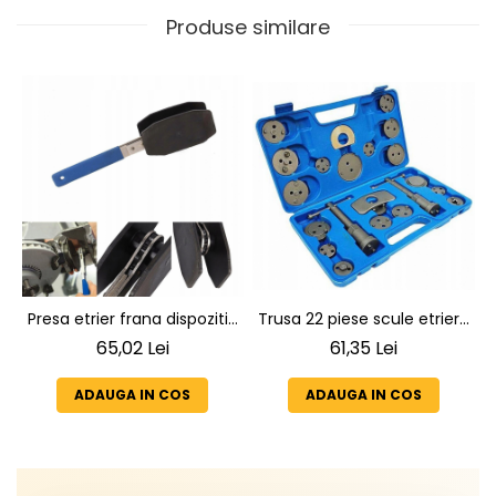
Produse similare
Trusa 22 piese scule etriere
Presa etrier frana dispozitiv
pentru pistoane frana,
pentru impins pistonase de
61,35 Lei
65,02 Lei
presa, + cutie depozitare
frana, distanta de lucru
40-68 mm
ADAUGA IN COS
ADAUGA IN COS