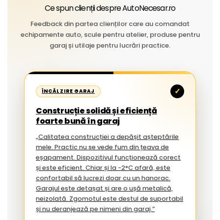
Ce spun clienții despre AutoNecesar.ro
Feedback din partea clienților care au comandat
echipamente auto, scule pentru atelier, produse pentru
garaj și utilaje pentru lucrări practice.
✓
ÎNCĂLZIRE GARAJ
Construcție solidă și eficiență
foarte bună în garaj
„Calitatea construcției a depășit așteptările
mele. Practic nu se vede fum din țeava de
eșapament. Dispozitivul funcționează corect
și este eficient. Chiar și la -2°C afară, este
confortabil să lucrezi doar cu un hanorac.
Garajul este detașat și are o ușă metalică,
neizolată. Zgomotul este destul de suportabil
și nu deranjează pe nimeni din garaj.”