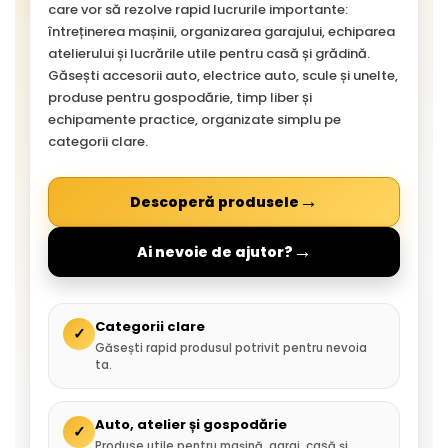
care vor să rezolve rapid lucrurile importante:
întreținerea mașinii, organizarea garajului, echiparea
atelierului și lucrările utile pentru casă și grădină.
Găsești accesorii auto, electrice auto, scule și unelte,
produse pentru gospodărie, timp liber și
echipamente practice, organizate simplu pe
categorii clare.
→
Descoperă produsele
→
Ai nevoie de ajutor?
Categorii clare
✓
Găsești rapid produsul potrivit pentru nevoia
ta.
Auto, atelier și gospodărie
✓
Produse utile pentru mașină, garaj, casă și