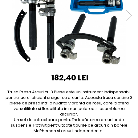
Furtune de gradina
compresoare
Mixere
Cricuri Auto Hidraulice
Pneumatice si Trapezoidale
Motocositoare si Motosape
Cricuri hidraulice
Nivela laser
Cricuri pneumatice
Pistol de vopsit
Cricuri trapezoidale
Pompe
Feon Electric
Rotopercutoare si bormasini
Generatoare curent
Taiat gresie si faianta
Gresoare
182,40 LEI
Uz intern
Macarale și vinciuri
Ventilatoare radiatoare
Masini de gaurit si Insurubat
Trusa Presa Arcuri cu 3 Piese este un instrument indispensabil
umidificatoare
pentru lucrul eficient si sigur cu arcurile. Aceasta trusa contine 3
Motoare electrice
piese de presa intr-o nuanta vibranta de rosu, care iti ofera
Pistol de Lipit
versatilitate si flexibilitate in manipularea si asamblarea
arcurilor.
Polizoare
Un set de extractoare pentru îndepărtarea arcurilor de
suspensie. Potrivit pentru toate tipurile de arcuri din barele
Pompe Combustibil
McPherson și arcuri independente.
Prelungitoare