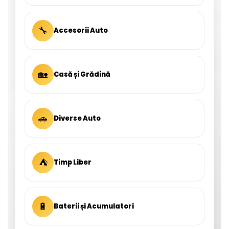
🔧
Accesorii Auto
🏡
Casă și Grădină
🚗
Diverse Auto
⛺
Timp Liber
🔋
Baterii și Acumulatori