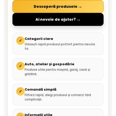
→
Descoperă produsele
→
Ai nevoie de ajutor?
Categorii clare
✓
Găsești rapid produsul potrivit pentru nevoia
ta.
Auto, atelier și gospodărie
✓
Produse utile pentru mașină, garaj, casă și
grădină.
Comandă simplă
✓
Filtrezi rapid, alegi produsul și comanzi fără
complicații.
Informații utile