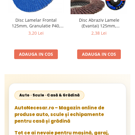
Disc Lamelar Frontal
Disc Abraziv Lamele
125mm, Granulatie P40,
(Evantai) 125mm,
Abraziv Premium din
Granulație , pentru Metal și
3,20 Lei
2,38 Lei
Zirconiu, Prindere
Lemn, P80 125x22.2mm
22.23mm, Viteza Maxima
13300 RPM, pentru Slefuire
ADAUGA IN COS
ADAUGA IN COS
Otel, Inox, Lemn si Metal,
Auto · Scule · Casă & Grădină
AutoNecesar.ro – Magazin online de
produse auto, scule și echipamente
pentru casă și grădină
Tot ce ai nevoie pentru mașină, garaj,