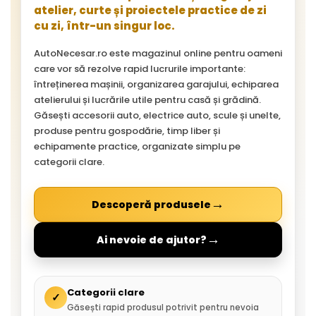
atelier, curte și proiectele practice de zi
cu zi, într-un singur loc.
AutoNecesar.ro este magazinul online pentru oameni
care vor să rezolve rapid lucrurile importante:
întreținerea mașinii, organizarea garajului, echiparea
atelierului și lucrările utile pentru casă și grădină.
Găsești accesorii auto, electrice auto, scule și unelte,
produse pentru gospodărie, timp liber și
echipamente practice, organizate simplu pe
categorii clare.
→
Descoperă produsele
→
Ai nevoie de ajutor?
Categorii clare
✓
Găsești rapid produsul potrivit pentru nevoia