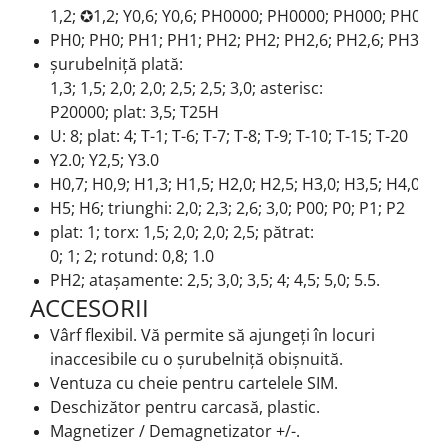
1,2;
✪1,2;
Y0,6;
Y0,6;
PH0000;
PH0000;
PH000;
PH000;
PH0;
PH0;
PH1;
PH1;
PH2;
PH2;
PH2,6;
PH2,6;
PH3.0;
șurubelniță plată:
1,3;
1,5;
2,0;
2,0;
2,5;
2,5;
3,0;
asterisc:
P20000;
plat: 3,5;
T25H
U: 8;
plat: 4;
T-1;
T-6;
T-7;
T-8;
T-9;
T-10;
T-15;
T-20
Y2.0;
Y2,5;
Y3.0
H0,7;
H0,9;
H1,3;
H1,5;
H2,0;
H2,5;
H3,0;
H3,5;
H4,0;
H4
H5;
H6;
triunghi: 2,0;
2,3;
2,6;
3,0;
P00;
P0;
P1;
P2
plat: 1;
torx: 1,5;
2,0;
2,0;
2,5;
pătrat:
0;
1;
2;
rotund: 0,8;
1.0
PH2;
atașamente: 2,5;
3,0;
3,5;
4;
4,5;
5,0;
5.5.
ACCESORII
Vârf flexibil. Vă permite să ajungeți în locuri
inaccesibile cu o șurubelniță obișnuită.
Ventuza cu cheie pentru cartelele SIM.
Deschizător pentru carcasă, plastic.
Magnetizer / Demagnetizator +/-.