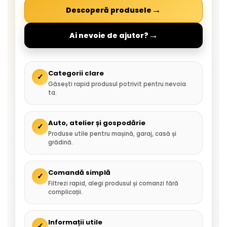
→
Descoperă produsele
→
Ai nevoie de ajutor?
Categorii clare
✓
Găsești rapid produsul potrivit pentru nevoia
ta.
Auto, atelier și gospodărie
✓
Produse utile pentru mașină, garaj, casă și
grădină.
Comandă simplă
✓
Filtrezi rapid, alegi produsul și comanzi fără
complicații.
Informații utile
✓