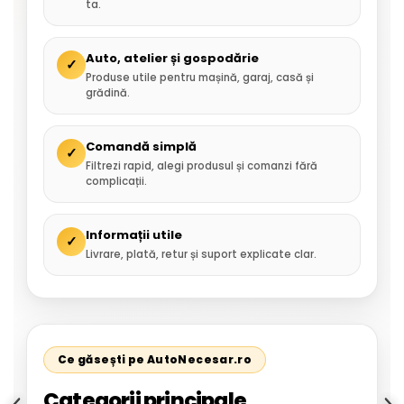
ta.
Auto, atelier și gospodărie
✓
Produse utile pentru mașină, garaj, casă și
grădină.
Comandă simplă
✓
Filtrezi rapid, alegi produsul și comanzi fără
complicații.
Informații utile
✓
Livrare, plată, retur și suport explicate clar.
Ce găsești pe AutoNecesar.ro
Categorii principale