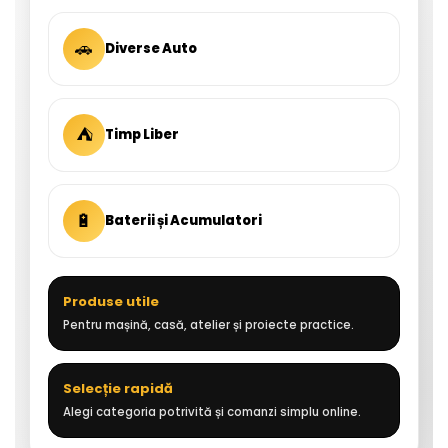
🚗
Diverse Auto
⛺
Timp Liber
🔋
Baterii și Acumulatori
Produse utile
Pentru mașină, casă, atelier și proiecte practice.
Selecție rapidă
Alegi categoria potrivită și comanzi simplu online.