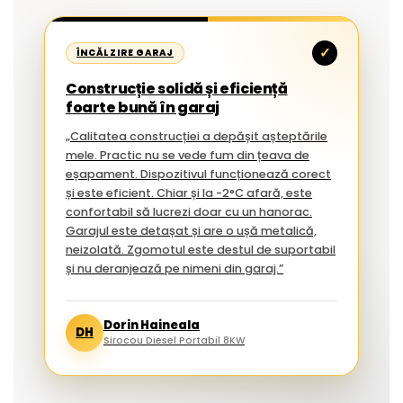
✓
ÎNCĂLZIRE GARAJ
Construcție solidă și eficiență
foarte bună în garaj
„Calitatea construcției a depășit așteptările
mele. Practic nu se vede fum din țeava de
eșapament. Dispozitivul funcționează corect
și este eficient. Chiar și la -2°C afară, este
confortabil să lucrezi doar cu un hanorac.
Garajul este detașat și are o ușă metalică,
neizolată. Zgomotul este destul de suportabil
și nu deranjează pe nimeni din garaj.”
Dorin Haineala
DH
Sirocou Diesel Portabil 8KW