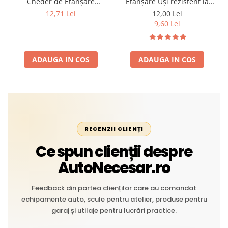
Cheder de Etanșare
Etanșare Uși rezistent la
Profesional din Cauciuc -
intemperii, raze UV,
12,71 Lei
12,00 Lei
Rezistent la Apă și
îmbătrânire și temperaturi
9,60 Lei
Temperaturi Înalte, Multi-
extreme
Aplicații Vânzare la Metru
Liniar
ADAUGA IN COS
ADAUGA IN COS
RECENZII CLIENȚI
Ce spun clienții despre
AutoNecesar.ro
Feedback din partea clienților care au comandat
echipamente auto, scule pentru atelier, produse pentru
garaj și utilaje pentru lucrări practice.