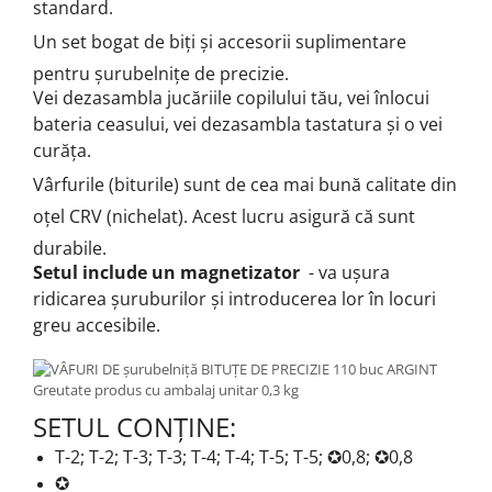
standard.
Un set bogat de biți și accesorii suplimentare
pentru șurubelnițe de precizie.
Vei dezasambla jucăriile copilului tău, vei înlocui
bateria ceasului, vei dezasambla tastatura și o vei
curăța.
Vârfurile (biturile) sunt de cea mai bună calitate din
oțel CRV (nichelat).
Acest lucru asigură că sunt
durabile.
Setul include un magnetizator
- va ușura
ridicarea șuruburilor și introducerea lor în locuri
greu accesibile.
SETUL CONȚINE:
T-2;
T-2;
T-3;
T-3;
T-4;
T-4;
T-5;
T-5;
✪0,8;
✪0,8
✪