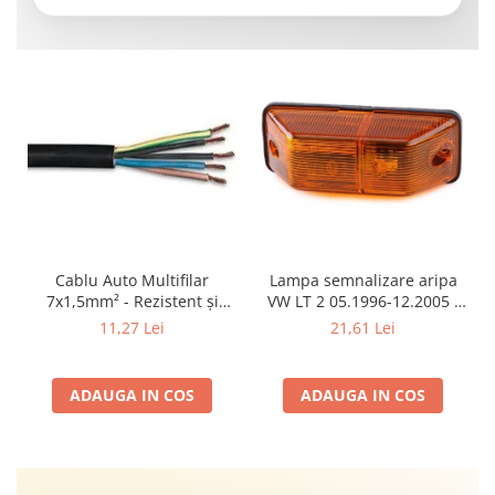
Cablu Auto Multifilar
Lampa semnalizare aripa
7x1,5mm² - Rezistent și
VW LT 2 05.1996-12.2005 ;
Flexibil pentru Remorci 12V-
Mercedes Sprinter 1995-
11,27 Lei
21,61 Lei
24V
2002, 512D-814 DA; Actros
1996-2002; Unimog 1949-;
Neoplan Euroliner,
ADAUGA IN COS
ADAUGA IN COS
Starliner,Centroliner,
Cityliner;