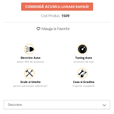
COMANDĂ ACUM
CU LIVRARE RAPIDĂ!
Protectia muncii
Scule Pneumatice
Cod Produs:
1509
Slefuitoare
Adauga la Favorite
Suport auto
Suport motocicleta
Surubelnite
Tunuri de caldura si aeroteme
Electrice Auto
Tuning Auto
Utilaje constructie
peste 400 de produse!
accesorii de top!
Scule si Unelte
Casa si Gradina
pentru pasionații adevărați!
O gamă completă!
Descriere