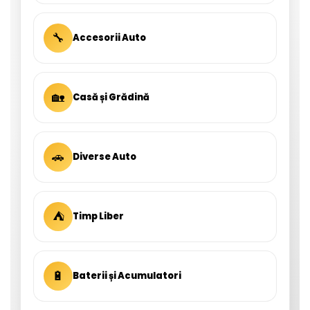
🔧
Accesorii Auto
🏡
Casă și Grădină
🚗
Diverse Auto
⛺
Timp Liber
🔋
Baterii și Acumulatori