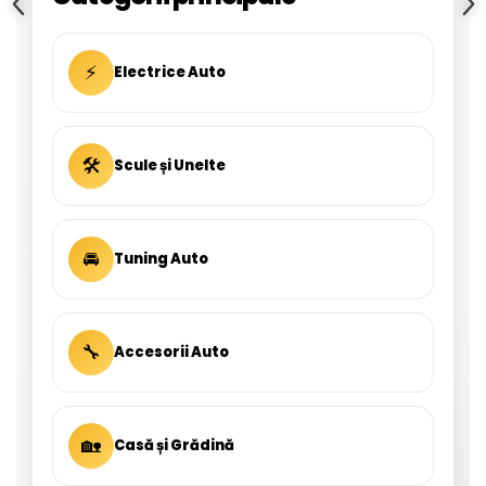
⚡
Electrice Auto
🛠
Scule și Unelte
🚘
Tuning Auto
🔧
Accesorii Auto
🏡
Casă și Grădină