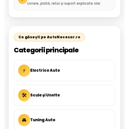
Livrare, plată, retur și suport explicate clar.
Ce găsești pe AutoNecesar.ro
Categorii principale
⚡
Electrice Auto
🛠
Scule și Unelte
🚘
Tuning Auto