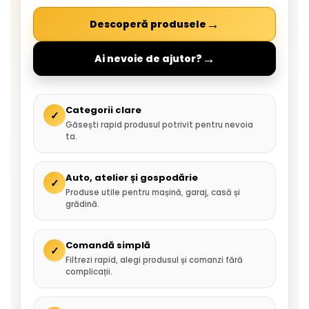
→
Descoperă produsele
→
Ai nevoie de ajutor?
Categorii clare
✓
Găsești rapid produsul potrivit pentru nevoia
ta.
Auto, atelier și gospodărie
✓
Produse utile pentru mașină, garaj, casă și
grădină.
Comandă simplă
✓
Filtrezi rapid, alegi produsul și comanzi fără
complicații.