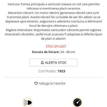
Ventuza: Partea principala a ventuzei creeaza un vid care permite
Protectia muncii
ridicarea si mentinerea placii ceramice.
Mecanism vibrant: Un motor electric genereaza vibratii care sunt
Scule Pneumatice
transmise placii. Aceste vibratii fac ca bulele de aer din adeziv sa se
Slefuitoare
deplaseze spre exterior, asigurand o aderenta mai buna si eliminand
riscul de decojire ulterioara a placii.
Suport auto
Reglare intensitate: Majoritatea ventuzelor vibrante permit reglarea
intensitatii vibratiilor, astfel incat sa poata fi adaptate la diferite tipuri
Suport motocicleta
de placi si adezivi.
Surubelnite
STOC EPUIZAT
Tunuri de caldura si aeroteme
Durata de livrare:
24 - 48 ore
Utilaje constructie
ALERTA STOC
Cod Produs:
1923
Adauga la Favorite