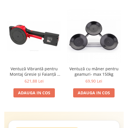
Ventuză Vibrantă pentru
Ventuză cu mâner pentru
Montaj Gresie și Faianță -
geamuri- max 150kg
Profesională 18V, 600W + 2
621,88 Lei
69,90 Lei
baterii Litiu-ion
ADAUGA IN COS
ADAUGA IN COS