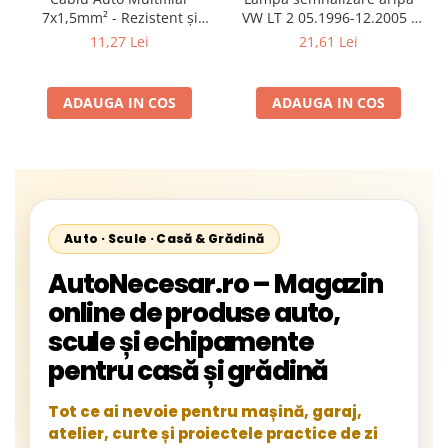
7x1,5mm² - Rezistent și
VW LT 2 05.1996-12.2005 ;
Flexibil pentru Remorci 12V-
Mercedes Sprinter 1995-
11,27 Lei
21,61 Lei
24V
2002, 512D-814 DA; Actros
1996-2002; Unimog 1949-;
Neoplan Euroliner,
ADAUGA IN COS
ADAUGA IN COS
Starliner,Centroliner,
Cityliner;
Auto · Scule · Casă & Grădină
AutoNecesar.ro – Magazin
online de produse auto,
scule și echipamente
pentru casă și grădină
Tot ce ai nevoie pentru mașină, garaj,
atelier, curte și proiectele practice de zi