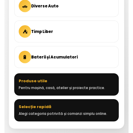
🚗
Diverse Auto
⛺
Timp Liber
🔋
Baterii și Acumulatori
Produse utile
Pentru mașină, casă, atelier și proiecte practice.
Selecție rapidă
Alegi categoria potrivită și comanzi simplu online.