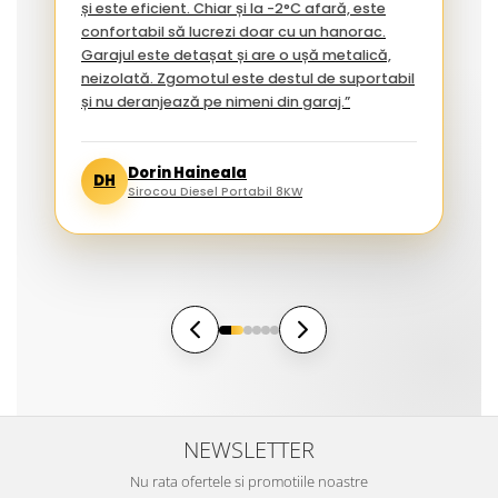
și este eficient. Chiar și la -2°C afară, este
confortabil să lucrezi doar cu un hanorac.
Garajul este detașat și are o ușă metalică,
neizolată. Zgomotul este destul de suportabil
și nu deranjează pe nimeni din garaj.”
Dorin Haineala
DH
Sirocou Diesel Portabil 8KW
NEWSLETTER
Nu rata ofertele si promotiile noastre