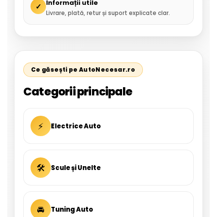
Informații utile
✓
Livrare, plată, retur și suport explicate clar.
Ce găsești pe AutoNecesar.ro
Categorii principale
⚡
Electrice Auto
🛠
Scule și Unelte
🚘
Tuning Auto