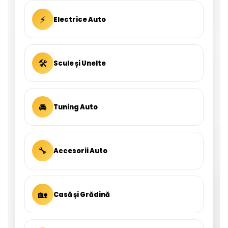
⚡
Electrice Auto
🛠
Scule și Unelte
🚘
Tuning Auto
🔧
Accesorii Auto
🏡
Casă și Grădină