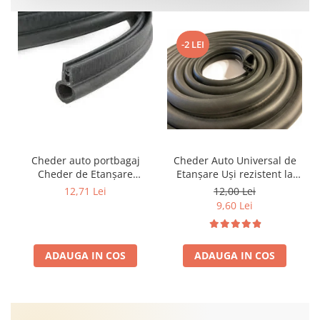
-2 LEI
Cheder auto portbagaj
Cheder Auto Universal de
Cheder de Etanșare
Etanșare Uși rezistent la
Profesional din Cauciuc -
intemperii, raze UV,
12,71 Lei
12,00 Lei
Rezistent la Apă și
îmbătrânire și temperaturi
9,60 Lei
Temperaturi Înalte, Multi-
extreme
Aplicații Vânzare la Metru
Liniar
ADAUGA IN COS
ADAUGA IN COS