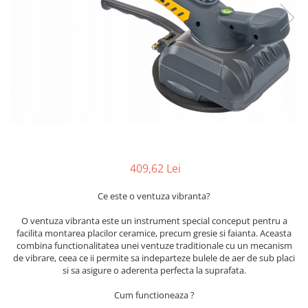
Furtune de gradina
compresoare
Mixere
Cricuri Auto Hidraulice
Pneumatice si Trapezoidale
Motocositoare si Motosape
Cricuri hidraulice
Nivela laser
Cricuri pneumatice
Pistol de vopsit
Cricuri trapezoidale
Pompe
Feon Electric
Rotopercutoare si bormasini
Generatoare curent
Taiat gresie si faianta
Gresoare
409,62 Lei
Uz intern
Macarale și vinciuri
Ventilatoare radiatoare
Ce este o ventuza vibranta?
Masini de gaurit si Insurubat
umidificatoare
Motoare electrice
O ventuza vibranta este un instrument special conceput pentru a
facilita montarea placilor ceramice, precum gresie si faianta. Aceasta
Pistol de Lipit
combina functionalitatea unei ventuze traditionale cu un mecanism
de vibrare, ceea ce ii permite sa indeparteze bulele de aer de sub placi
Polizoare
si sa asigure o aderenta perfecta la suprafata.
Pompe Combustibil
Cum functioneaza ?
Prelungitoare