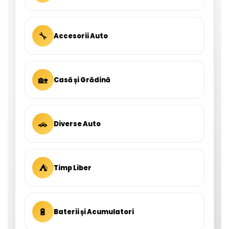
🔧
Accesorii Auto
🏡
Casă și Grădină
🚗
Diverse Auto
⛺
Timp Liber
🔋
Baterii și Acumulatori