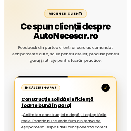
RECENZII CLIENȚI
Ce spun clienții despre
AutoNecesar.ro
Feedback din partea clienților care au comandat
echipamente auto, scule pentru atelier, produse pentru
garaj și utilaje pentru lucrări practice.
✓
ÎNCĂLZIRE GARAJ
Construcție solidă și eficiență
foarte bună în garaj
„Calitatea construcției a depășit așteptările
mele. Practic nu se vede fum din țeava de
eșapament. Dispozitivul funcționează corect