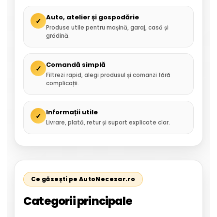
Auto, atelier și gospodărie
✓
Produse utile pentru mașină, garaj, casă și
grădină.
Comandă simplă
✓
Filtrezi rapid, alegi produsul și comanzi fără
complicații.
Informații utile
✓
Livrare, plată, retur și suport explicate clar.
Ce găsești pe AutoNecesar.ro
Categorii principale