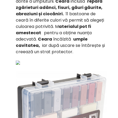
dorite a umpluturii.
Ceara
inclusă
repară
zgârieturi adânci, fisuri, găuri găurite,
abraziuni și ciocăniri.
11 bastoane de
ceară în diferite culori vă permit să alegeți
culoarea potrivită. M
aterialul pot fi
amestecat
pentru a obține nuanța
adecvată.
Ceara
încălzită
umple
cavitatea,
iar după uscare se întărește și
creează un strat protector.