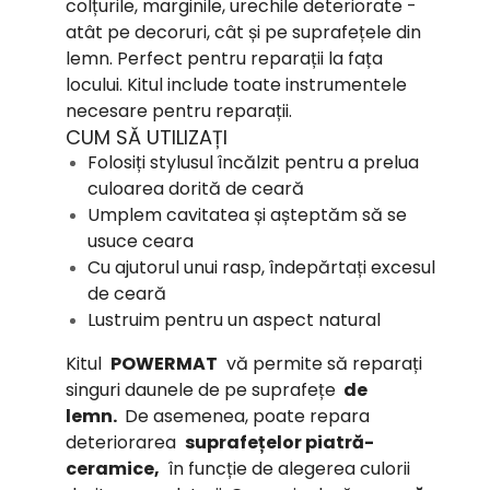
colțurile, marginile, urechile deteriorate -
atât pe decoruri, cât și pe suprafețele din
lemn.
Perfect pentru reparații la fața
locului.
Kitul include toate instrumentele
necesare pentru reparații.
CUM SĂ UTILIZAȚI
Folosiți stylusul încălzit pentru a prelua
culoarea dorită de ceară
Umplem cavitatea și așteptăm să se
usuce ceara
Cu ajutorul unui rasp, îndepărtați excesul
de ceară
Lustruim pentru un aspect natural
Kitul
POWERMAT
vă permite să reparați
singuri daunele de pe suprafețe
de
lemn.
De asemenea, poate repara
deteriorarea
suprafețelor piatră-
ceramice,
în funcție de alegerea culorii