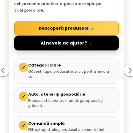
echipamente practice, organizate simplu pe
categorii clare.
→
Descoperă produsele
→
Ai nevoie de ajutor?
Categorii clare
✓
Găsești rapid produsul potrivit pentru nevoia
ta.
Auto, atelier și gospodărie
✓
Produse utile pentru mașină, garaj, casă și
grădină.
Comandă simplă
✓
Filtrezi rapid, alegi produsul și comanzi fără