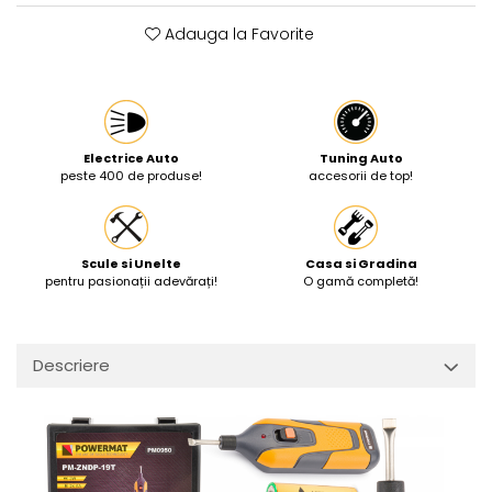
Protectia muncii
Adauga la Favorite
Scule Pneumatice
Slefuitoare
Suport auto
Electrice Auto
Tuning Auto
Suport motocicleta
peste 400 de produse!
accesorii de top!
Surubelnite
Tunuri de caldura si aeroteme
Scule si Unelte
Casa si Gradina
Utilaje constructie
pentru pasionații adevărați!
O gamă completă!
Descriere