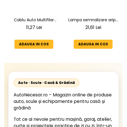
Lampa semnalizare aripa
Cablu Auto Multifilar
VW LT 2 05.1996-12.2005 ;
7x1,5mm² - Rezistent și
21,61 Lei
11,27 Lei
Mercedes Sprinter 1995-
Flexibil pentru Remorci 12V-
2002, 512D-814 DA; Actros
24V
1996-2002; Unimog 1949-;
ADAUGA IN COS
ADAUGA IN COS
Neoplan Euroliner,
Starliner,Centroliner,
Cityliner;
Auto · Scule · Casă & Grădină
AutoNecesar.ro – Magazin online de produse
auto, scule și echipamente pentru casă și
grădină
Tot ce ai nevoie pentru mașină, garaj, atelier,
curte și proiectele practice de zi cu zi, într-un