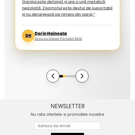
Garajul este detașat și are o ușă metalică,
neizolată. Zgomotul este destul de suportabil
și nu deranjează pe nimeni din garaj.”
Dorin Haineala
DH
Sirocou Diesel Portabil 8KW
NEWSLETTER
Nu rata ofertele si promotiile noastre