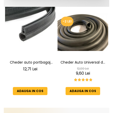
-2 LEI
Cheder auto portbagaj
Cheder Auto Universal de
Cheder de Etanșare
Etanșare Uși rezistent la
12,71 Lei
12,00 Lei
Profesional din Cauciuc -
intemperii, raze UV,
9,60 Lei
Rezistent la Apă și
îmbătrânire și temperaturi
Temperaturi Înalte, Multi-
extreme
Aplicații Vânzare la Metru
ADAUGA IN COS
ADAUGA IN COS
Liniar