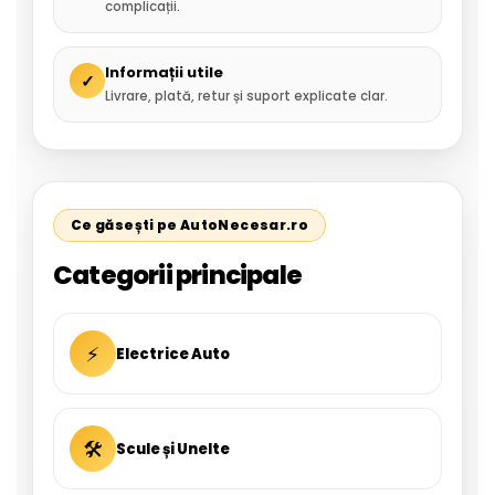
complicații.
Informații utile
✓
Livrare, plată, retur și suport explicate clar.
Ce găsești pe AutoNecesar.ro
Categorii principale
⚡
Electrice Auto
🛠
Scule și Unelte