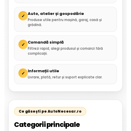
Auto, atelier și gospodărie
✓
Produse utile pentru mașină, garaj, casă și
grădină.
Comandă simplă
✓
Filtrezi rapid, alegi produsul și comanzi fără
complicații.
Informații utile
✓
Livrare, plată, retur și suport explicate clar.
Ce găsești pe AutoNecesar.ro
Categorii principale