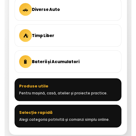
🚗
Diverse Auto
⛺
Timp Liber
🔋
Baterii și Acumulatori
Produse utile
Pentru mașină, casă, atelier și proiecte practice.
Selecție rapidă
Alegi categoria potrivită și comanzi simplu online.