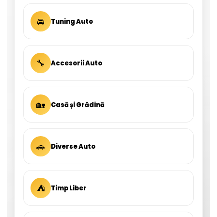
🚘
Tuning Auto
🔧
Accesorii Auto
🏡
Casă și Grădină
🚗
Diverse Auto
⛺
Timp Liber