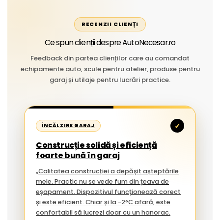
RECENZII CLIENȚI
Ce spun clienții despre AutoNecesar.ro
Feedback din partea clienților care au comandat
echipamente auto, scule pentru atelier, produse pentru
garaj și utilaje pentru lucrări practice.
✓
ÎNCĂLZIRE GARAJ
Construcție solidă și eficiență
foarte bună în garaj
„Calitatea construcției a depășit așteptările
mele. Practic nu se vede fum din țeava de
eșapament. Dispozitivul funcționează corect
și este eficient. Chiar și la -2°C afară, este
confortabil să lucrezi doar cu un hanorac.