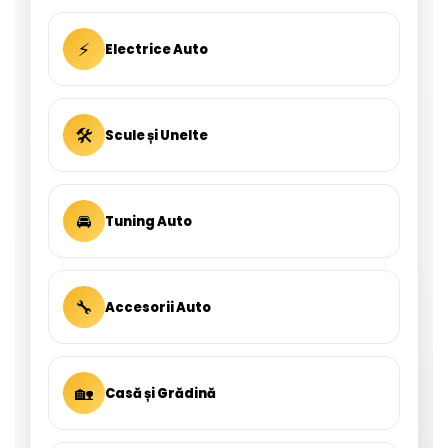
⚡
Electrice Auto
🛠
Scule și Unelte
🚘
Tuning Auto
🔧
Accesorii Auto
🏡
Casă și Grădină