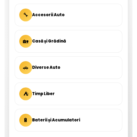
🔧
Accesorii Auto
🏡
Casă și Grădină
🚗
Diverse Auto
⛺
Timp Liber
🔋
Baterii și Acumulatori