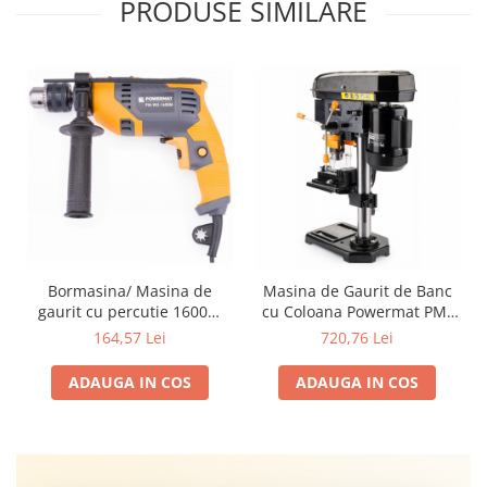
PRODUSE SIMILARE
Bormasina/ Masina de
Masina de Gaurit de Banc
gaurit cu percutie 1600W
cu Coloana Powermat PM-
PM-WU-1600M
WS-1600M, 1600W,
164,57 Lei
720,76 Lei
Mandrina B16 (3-16mm), 5
Trepte de Viteza (600-2600
ADAUGA IN COS
ADAUGA IN COS
RPM), Scripeti din Aluminiu,
Menghina de Lucru Inclusa