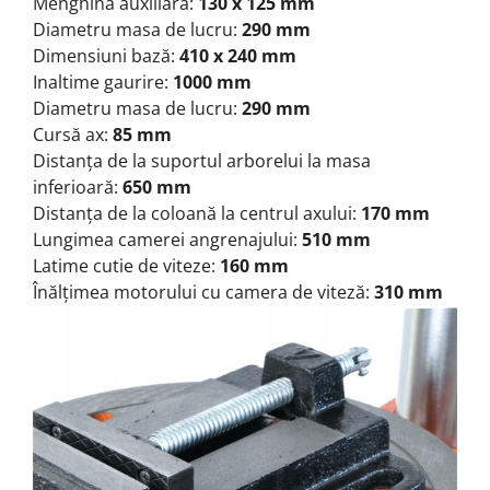
Menghină auxiliară:
130 x 125 mm
Diametru masa de lucru:
290 mm
Dimensiuni bază:
410 x 240 mm
Inaltime gaurire:
1000 mm
Diametru masa de lucru:
290 mm
Cursă ax:
85 mm
Distanța de la suportul arborelui la masa
inferioară:
650 mm
Distanța de la coloană la centrul axului:
170 mm
Lungimea camerei angrenajului:
510 mm
Latime cutie de viteze:
160 mm
Înălțimea motorului cu camera de viteză:
310 mm