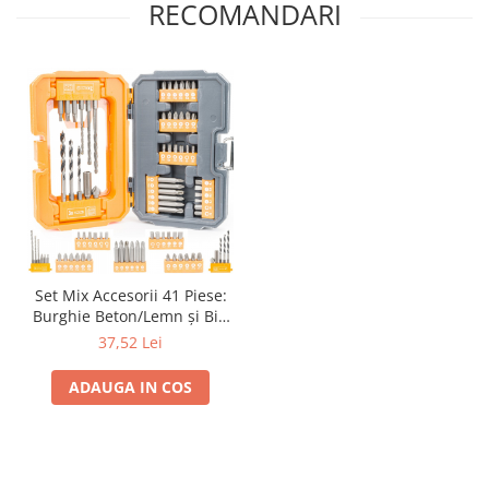
RECOMANDARI
Set Mix Accesorii 41 Piese:
Burghie Beton/Lemn și Biți
Professional, Prindere HEX
37,52 Lei
ADAUGA IN COS