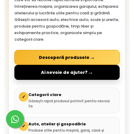
întreținerea mașinii, organizarea garajului, echiparea
atelierului și lucrările utile pentru casă și grădină.
Găsești accesorii auto, electrice auto, scule și unelte,
produse pentru gospodărie, timp liber și
echipamente practice, organizate simplu pe
categorii clare.
→
Descoperă produsele
→
Ai nevoie de ajutor?
Categorii clare
✓
Găsești rapid produsul potrivit pentru nevoia
ta.
Auto, atelier și gospodărie
✓
Produse utile pentru mașină, garaj, casă și