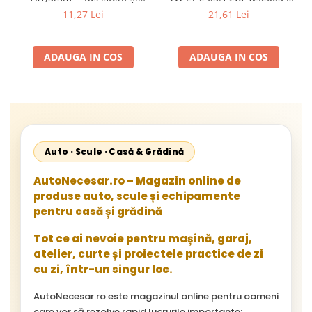
Flexibil pentru Remorci 12V-
Mercedes Sprinter 1995-
11,27 Lei
21,61 Lei
24V
2002, 512D-814 DA; Actros
1996-2002; Unimog 1949-;
Neoplan Euroliner,
ADAUGA IN COS
ADAUGA IN COS
Starliner,Centroliner,
Cityliner;
Auto · Scule · Casă & Grădină
AutoNecesar.ro – Magazin online de
produse auto, scule și echipamente
pentru casă și grădină
Tot ce ai nevoie pentru mașină, garaj,
atelier, curte și proiectele practice de zi
cu zi, într-un singur loc.
AutoNecesar.ro este magazinul online pentru oameni
care vor să rezolve rapid lucrurile importante: