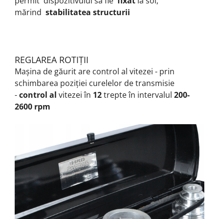
permit
dispozitivului să
fie
fixat
la sol,
mărind
stabilitatea structurii
REGLAREA ROTIȚII
Mașina de găurit are control al vitezei - prin
schimbarea poziției curelelor de transmisie
-
control al
vitezei în
12
trepte în intervalul
200-
2600 rpm