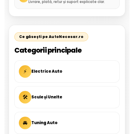
Livrare, plată, retur și suport explicate clar.
Ce găsești pe AutoNecesar.ro
Categorii principale
⚡
Electrice Auto
🛠
Scule și Unelte
🚘
Tuning Auto