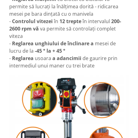
permite să lucrați la înălțimea dorită - ridicarea
mesei pe bara dințată cu o manivela
-
Controlul vitezei
în
12 trepte
în intervalul
200-
2600 rpm vă
va permite să controlați complet
viteza
-
Reglarea unghiului de înclinare a
mesei de
lucru de la
-45 ° la + 45 °
-
Reglarea
usoara
a adancimii
de gaurire prin
intermediul unui maner cu trei brate