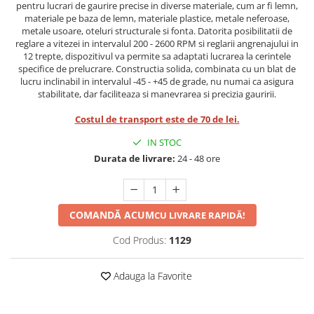
pentru lucrari de gaurire precise in diverse materiale, cum ar fi lemn,
materiale pe baza de lemn, materiale plastice, metale neferoase,
Protectia muncii
metale usoare, oteluri structurale si fonta. Datorita posibilitatii de
Scule Pneumatice
reglare a vitezei in intervalul 200 - 2600 RPM si reglarii angrenajului in
12 trepte, dispozitivul va permite sa adaptati lucrarea la cerintele
Slefuitoare
specifice de prelucrare. Constructia solida, combinata cu un blat de
lucru inclinabil in intervalul -45 - +45 de grade, nu numai ca asigura
Suport auto
stabilitate, dar faciliteaza si manevrarea si precizia gauririi.
Suport motocicleta
Costul de transport este de 70 de lei.
Surubelnite
IN STOC
Tunuri de caldura si aeroteme
Durata de livrare:
24 - 48 ore
Utilaje constructie
COMANDĂ ACUM
CU LIVRARE RAPIDĂ!
Cod Produs:
1129
Adauga la Favorite