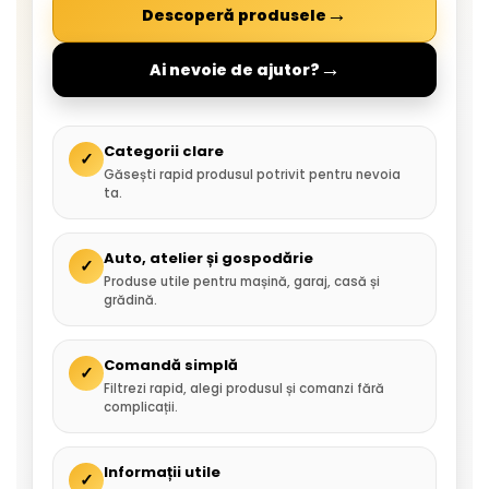
→
Descoperă produsele
→
Ai nevoie de ajutor?
Categorii clare
✓
Găsești rapid produsul potrivit pentru nevoia
ta.
Auto, atelier și gospodărie
✓
Produse utile pentru mașină, garaj, casă și
grădină.
Comandă simplă
✓
Filtrezi rapid, alegi produsul și comanzi fără
complicații.
Informații utile
✓