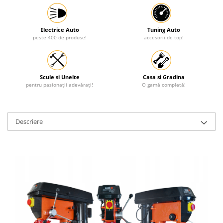
Electrice Auto
Tuning Auto
peste 400 de produse!
accesorii de top!
Scule si Unelte
Casa si Gradina
pentru pasionații adevărați!
O gamă completă!
Descriere