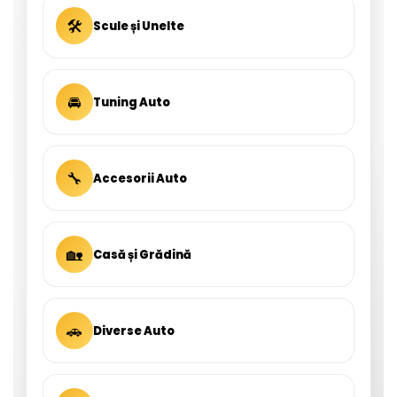
🛠
Scule și Unelte
🚘
Tuning Auto
🔧
Accesorii Auto
🏡
Casă și Grădină
🚗
Diverse Auto