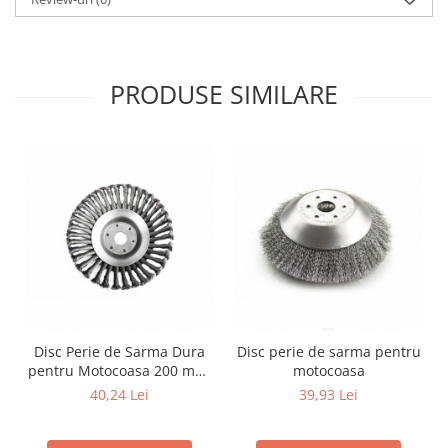
PRODUSE SIMILARE
Disc Perie de Sarma Dura
Disc perie de sarma pentru
pentru Motocoasa 200 mm,
motocoasa
Prindere 25.4 mm (cu Inel
40,24 Lei
39,93 Lei
Reductie 20 mm), Otel
Heavy-Duty max 10.000
RPM