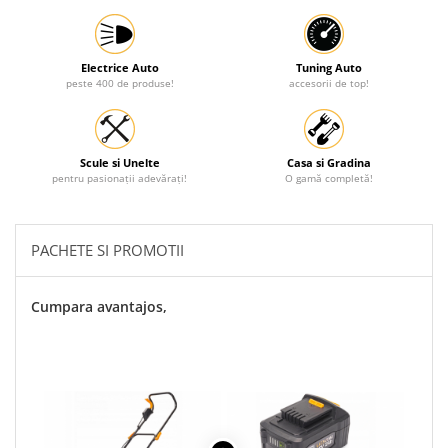
Protectia muncii
Scule Pneumatice
Electrice Auto
Tuning Auto
peste 400 de produse!
accesorii de top!
Slefuitoare
Suport auto
Suport motocicleta
Scule si Unelte
Casa si Gradina
pentru pasionații adevărați!
O gamă completă!
Surubelnite
Tunuri de caldura si aeroteme
Utilaje constructie
PACHETE SI PROMOTII
Cumpara avantajos,