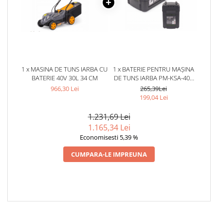
1 x MASINA DE TUNS IARBA CU
1 x BATERIE PENTRU MAȘINA
BATERIE 40V 30L 34 CM
DE TUNS IARBA PM-KSA-40C
POWERMAT
966,30 Lei
265,39Lei
199,04 Lei
1.231,69 Lei
1.165,34 Lei
Economisesti 5,39 %
CUMPARA-LE IMPREUNA