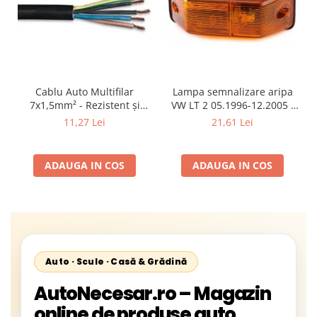
Cablu Auto Multifilar
Lampa semnalizare aripa
7x1,5mm² - Rezistent și
VW LT 2 05.1996-12.2005 ;
Flexibil pentru Remorci 12V-
Mercedes Sprinter 1995-
11,27 Lei
21,61 Lei
24V
2002, 512D-814 DA; Actros
1996-2002; Unimog 1949-;
Neoplan Euroliner,
ADAUGA IN COS
ADAUGA IN COS
Starliner,Centroliner,
Cityliner;
Auto · Scule · Casă & Grădină
AutoNecesar.ro – Magazin
online de produse auto,