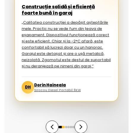
Construcție solidă și eficiență
foarte bună în garaj
„Calitatea construcției a depășit așteptările
mele. Practic nu se vede fum din țeava de
eșapament. Dispozitivul funcționează corect
și este eficient. Chiar și la -2°C afară, este
confortabil să lucrezi doar cu un hanorac.
Garajul este detașat și are o ușă metalică,
neizolată. Zgomotul este destul de suportabil
și nu deranjează pe nimeni din garaj.”
Dorin Haineala
DH
Sirocou Diesel Portabil 8KW