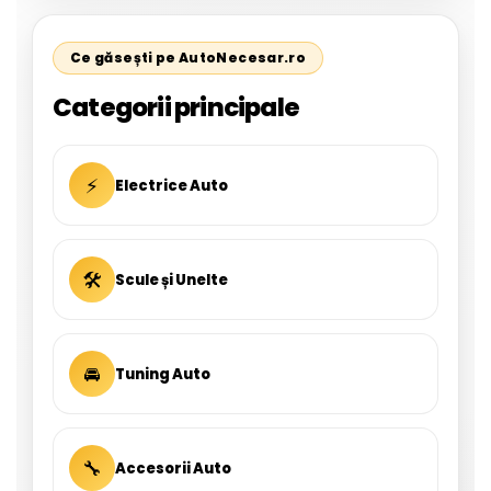
Ce găsești pe AutoNecesar.ro
Categorii principale
⚡
Electrice Auto
🛠
Scule și Unelte
🚘
Tuning Auto
🔧
Accesorii Auto