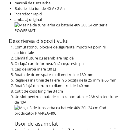
mașină de tuns iarba
Baterie litiu-ion de 40 V / 2 Ah
încărcător rapid
ambalaj original
Descrierea dispozitivului
Comutator cu blocare de siguranță împotriva pornirii
accidentale
Clemă fluture cu asamblare rapidă
O clapă care informează că coșul este plin
Cap de iarbă mare (30 L)
Roata de drum spate cu diametrul de 180 mm
Reglarea înălțimii de tăiere în 5 poziții de la 25 mm la 65 mm
Roată față de drum cu diametrul de 140 mm
Cuțit de cosit lungime 34 cm
Un slot pentru o baterie cu o capacitate de 2Ah și o tensiune
de 40V
Usor de asamblat