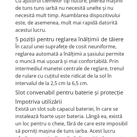
Cu ajutorul clemelor tip fluture, plierea mașinii
de tuns tuns iarbă nu necesită unelte și nu
necesită mult timp.
Asamblarea dispozitivului
este, de asemenea, mult mai rapidă datorită
acestui lucru.
5 poziții pentru reglarea înălțimii de tăiere
În cazul unei suprafețe de cosit neuniforme,
reglarea automată a înălțimii a șasiului permite
o muncă mai ușoară și mai confortabilă.
Prin
intermediul manetei centrale de reglare, trenul
de rulare cu cuțitul este ridicat de la sol în
intervalul de la 2,5 cm la 6,5 ​​cm.
Slot convenabil pentru baterie și protecție
împotriva utilizării
Există un slot sub capacul bateriei, în care se
instalează foarte ușor bateria.
Lângă ea, există
un loc pentru o cheie, fără de care este imposibil
să porniți mașina de tuns iarba.
Acest lucru