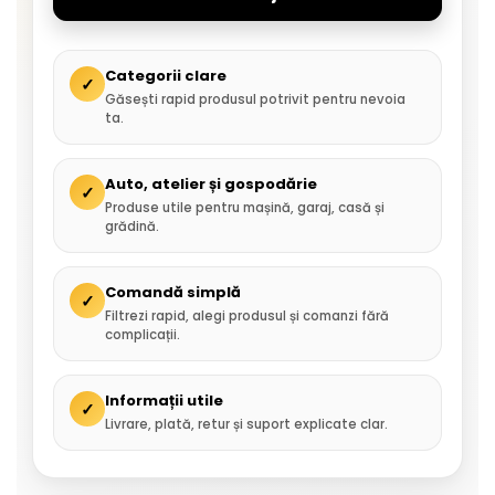
Categorii clare
✓
Găsești rapid produsul potrivit pentru nevoia
ta.
Auto, atelier și gospodărie
✓
Produse utile pentru mașină, garaj, casă și
grădină.
Comandă simplă
✓
Filtrezi rapid, alegi produsul și comanzi fără
complicații.
Informații utile
✓
Livrare, plată, retur și suport explicate clar.