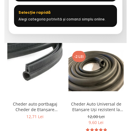
Selecție rapidă
Alegi categoria potrivită și comanzi simplu online.
-2 LEI
Cheder auto portbagaj
Cheder Auto Universal de
Cheder de Etanșare
Etanșare Uși rezistent la
Profesional din Cauciuc -
intemperii, raze UV,
12,71 Lei
12,00 Lei
Rezistent la Apă și
îmbătrânire și temperaturi
9,60 Lei
Temperaturi Înalte, Multi-
extreme