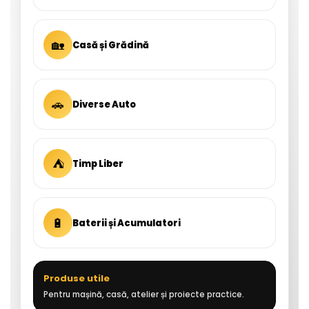
🏡
Casă și Grădină
🚗
Diverse Auto
⛺
Timp Liber
🔋
Baterii și Acumulatori
Produse utile
Pentru mașină, casă, atelier și proiecte practice.