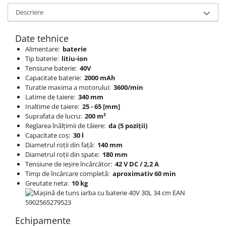
Descriere
Date tehnice
Alimentare:
baterie
Tip baterie:
litiu-ion
Tensiune baterie:
40V
Capacitate baterie:
2000 mAh
Turatie maxima a motorului:
3600/min
Latime de taiere:
340 mm
Inaltime de taiere:
25 - 65 [mm]
Suprafata de lucru:
200 m²
Reglarea înălțimii de tăiere:
da (5 poziții)
Capacitate coș:
30 l
Diametrul roții din față:
140 mm
Diametrul roții din spate:
180 mm
Tensiune de ieșire încărcător:
42 V DC / 2,2 A
Timp de încărcare completă:
aproximativ 60 min
Greutate neta:
10 kg
Echipamente