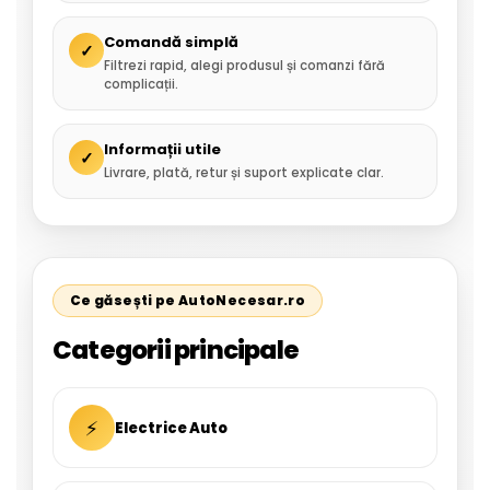
Comandă simplă
✓
Filtrezi rapid, alegi produsul și comanzi fără
complicații.
Informații utile
✓
Livrare, plată, retur și suport explicate clar.
Ce găsești pe AutoNecesar.ro
Categorii principale
⚡
Electrice Auto