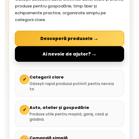
produse pentru gospodărie, timp liber și
echipamente practice, organizate simplu pe
categorii clare.
→
Descoperă produsele
→
Ai nevoie de ajutor?
Categorii clare
✓
Găsești rapid produsul potrivit pentru nevoia
ta.
Auto, atelier și gospodărie
✓
Produse utile pentru mașină, garaj, casă și
grădină.
Comandă simplă