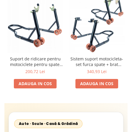
Suport de ridicare pentru
Sistem suport motocicleta-
motociclete pentru spate,
set furca spate + brat
suport pentru braț
basculant fata SN1706
200,72 Lei
340,93 Lei
oscilante, adaptor V
capacitate de incarcare 270
ADAUGA IN COS
ADAUGA IN COS
kg SN1703
Auto · Scule · Casă & Grădină