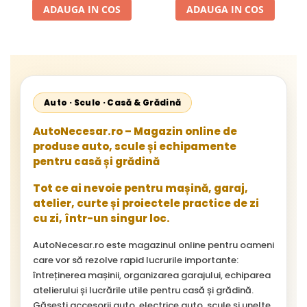
Neoplan Euroliner,
ADAUGA IN COS
ADAUGA IN COS
Starliner,Centroliner,
Cityliner;
Auto · Scule · Casă & Grădină
AutoNecesar.ro – Magazin online de
produse auto, scule și echipamente
pentru casă și grădină
Tot ce ai nevoie pentru mașină, garaj,
atelier, curte și proiectele practice de zi
cu zi, într-un singur loc.
AutoNecesar.ro este magazinul online pentru oameni
care vor să rezolve rapid lucrurile importante:
întreținerea mașinii, organizarea garajului, echiparea
atelierului și lucrările utile pentru casă și grădină.
Găsești accesorii auto, electrice auto, scule și unelte,