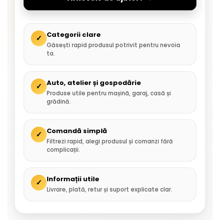
Categorii clare
✓
Găsești rapid produsul potrivit pentru nevoia
ta.
Auto, atelier și gospodărie
✓
Produse utile pentru mașină, garaj, casă și
grădină.
Comandă simplă
✓
Filtrezi rapid, alegi produsul și comanzi fără
complicații.
Informații utile
✓
Livrare, plată, retur și suport explicate clar.