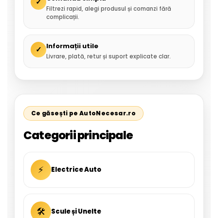
✓
Filtrezi rapid, alegi produsul și comanzi fără
complicații.
Informații utile
✓
Livrare, plată, retur și suport explicate clar.
Ce găsești pe AutoNecesar.ro
Categorii principale
⚡
Electrice Auto
🛠
Scule și Unelte