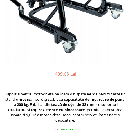
Furtune de gradina
compresoare
Mixere
Cricuri Auto Hidraulice
Pneumatice si Trapezoidale
Motocositoare si Motosape
Cricuri hidraulice
Nivela laser
Cricuri pneumatice
Pistol de vopsit
Cricuri trapezoidale
Pompe
Feon Electric
Rotopercutoare si bormasini
Generatoare curent
Taiat gresie si faianta
Gresoare
Uz intern
409,68 Lei
Macarale și vinciuri
Ventilatoare radiatoare
Masini de gaurit si Insurubat
umidificatoare
Motoare electrice
Suportul pentru motocicletă pe roata din spate
Verda SN1717
este un
stand
universal
, solid și stabil, cu
capacitate de încărcare de până
Pistol de Lipit
la 200 kg
. Fabricat din
țeavă de oțel de 32 mm
, cu suporturi
cauciucate și
roți rezistente cu blocatoare
, permite manevrarea
Polizoare
ușoară și sigură a motocicletei. Ideal pentru service, întreținere și
Pompe Combustibil
depozitare.
Prelungitoare
IN STOC