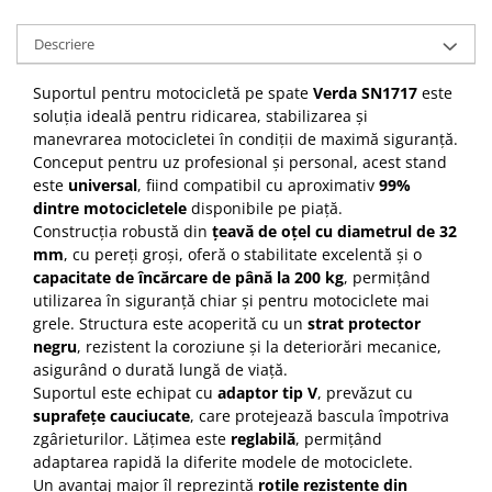
Descriere
Suportul pentru motocicletă pe spate
Verda SN1717
este
soluția ideală pentru ridicarea, stabilizarea și
manevrarea motocicletei în condiții de maximă siguranță.
Conceput pentru uz profesional și personal, acest stand
este
universal
, fiind compatibil cu aproximativ
99%
dintre motocicletele
disponibile pe piață.
Construcția robustă din
țeavă de oțel cu diametrul de 32
mm
, cu pereți groși, oferă o stabilitate excelentă și o
capacitate de încărcare de până la 200 kg
, permițând
utilizarea în siguranță chiar și pentru motociclete mai
grele. Structura este acoperită cu un
strat protector
negru
, rezistent la coroziune și la deteriorări mecanice,
asigurând o durată lungă de viață.
Suportul este echipat cu
adaptor tip V
, prevăzut cu
suprafețe cauciucate
, care protejează bascula împotriva
zgârieturilor. Lățimea este
reglabilă
, permițând
adaptarea rapidă la diferite modele de motociclete.
Un avantaj major îl reprezintă
roțile rezistente din