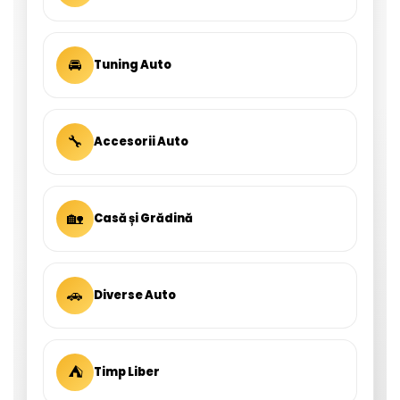
🚘
Tuning Auto
🔧
Accesorii Auto
🏡
Casă și Grădină
🚗
Diverse Auto
⛺
Timp Liber