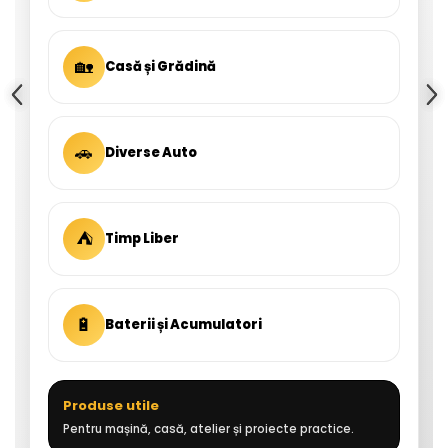
🏡
Casă și Grădină
🚗
Diverse Auto
⛺
Timp Liber
🔋
Baterii și Acumulatori
Produse utile
Pentru mașină, casă, atelier și proiecte practice.