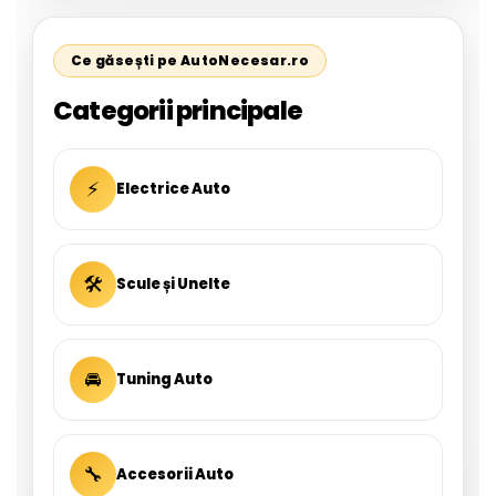
Ce găsești pe AutoNecesar.ro
Categorii principale
⚡
Electrice Auto
🛠
Scule și Unelte
🚘
Tuning Auto
🔧
Accesorii Auto