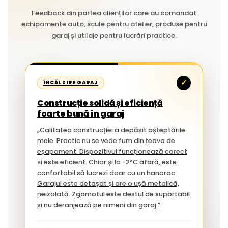
Feedback din partea clienților care au comandat
echipamente auto, scule pentru atelier, produse pentru
garaj și utilaje pentru lucrări practice.
✓
ÎNCĂLZIRE GARAJ
Construcție solidă și eficiență
foarte bună în garaj
„Calitatea construcției a depășit așteptările
mele. Practic nu se vede fum din țeava de
eșapament. Dispozitivul funcționează corect
și este eficient. Chiar și la -2°C afară, este
confortabil să lucrezi doar cu un hanorac.
Garajul este detașat și are o ușă metalică,
neizolată. Zgomotul este destul de suportabil
și nu deranjează pe nimeni din garaj.”