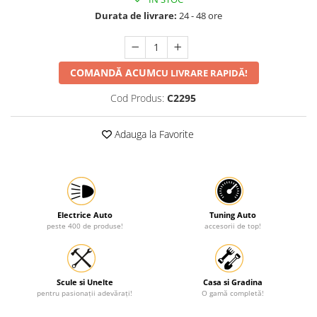
Durata de livrare:
24 - 48 ore
Protectia muncii
Scule Pneumatice
Slefuitoare
COMANDĂ ACUM
CU LIVRARE RAPIDĂ!
Suport auto
Cod Produs:
C2295
Suport motocicleta
Surubelnite
Adauga la Favorite
Tunuri de caldura si aeroteme
Utilaje constructie
Electrice Auto
Tuning Auto
peste 400 de produse!
accesorii de top!
Scule si Unelte
Casa si Gradina
pentru pasionații adevărați!
O gamă completă!