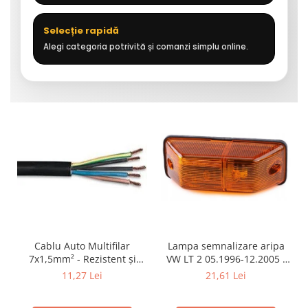
Selecție rapidă
Alegi categoria potrivită și comanzi simplu online.
Cablu Auto Multifilar
Lampa semnalizare aripa
7x1,5mm² - Rezistent și
VW LT 2 05.1996-12.2005 ;
Flexibil pentru Remorci 12V-
Mercedes Sprinter 1995-
11,27 Lei
21,61 Lei
24V
2002, 512D-814 DA; Actros
1996-2002; Unimog 1949-;