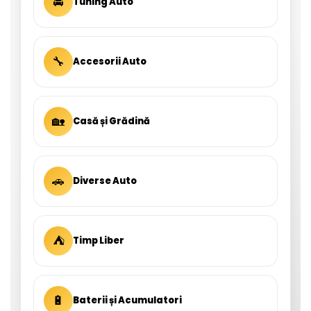
🚘
Tuning Auto
🔧
Accesorii Auto
🏡
Casă și Grădină
🚗
Diverse Auto
⛺
Timp Liber
🔋
Baterii și Acumulatori