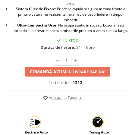
iarna.
Protectia muncii
Sistem Click de Fixare:
Prindere rapida si sigura in zona frontala
printr-o catarama rezistenta, fara risc de desprindere in timpul
Scule Pneumatice
miscarii.
Ultra-Compact si Usor:
Nu ocupa spatiu in rucsac, buzunar sau
Slefuitoare
torpedo si nu restrictioneaza miscarile precum o vesta clasica larga.
Suport auto
IN STOC
Suport motocicleta
Durata de livrare:
24 - 48 ore
Surubelnite
Tunuri de caldura si aeroteme
COMANDĂ ACUM
CU LIVRARE RAPIDĂ!
Utilaje constructie
Cod Produs:
1312
Adauga la Favorite
Electrice Auto
Tuning Auto