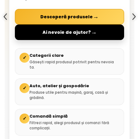
→
Descoperă produsele
→
Ai nevoie de ajutor?
Categorii clare
✓
Găsești rapid produsul potrivit pentru nevoia
ta.
Auto, atelier și gospodărie
✓
Produse utile pentru mașină, garaj, casă și
grădină.
Comandă simplă
✓
Filtrezi rapid, alegi produsul și comanzi fără
complicații.