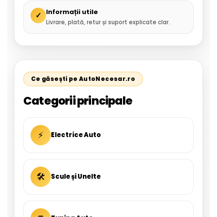
Informații utile
✓
Livrare, plată, retur și suport explicate clar.
Ce găsești pe AutoNecesar.ro
Categorii principale
⚡
Electrice Auto
🛠
Scule și Unelte