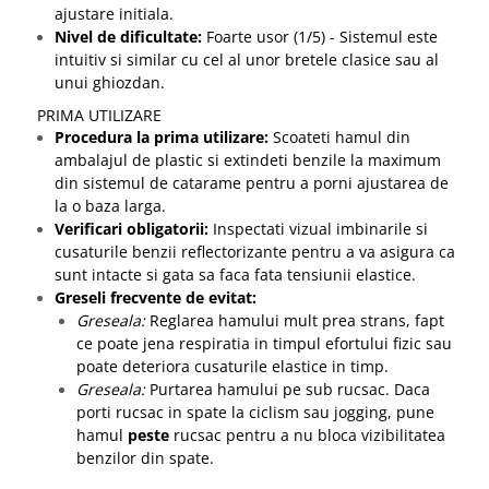
ajustare initiala.
Nivel de dificultate:
Foarte usor (1/5) - Sistemul este
intuitiv si similar cu cel al unor bretele clasice sau al
unui ghiozdan.
PRIMA UTILIZARE
Procedura la prima utilizare:
Scoateti hamul din
ambalajul de plastic si extindeti benzile la maximum
din sistemul de catarame pentru a porni ajustarea de
la o baza larga.
Verificari obligatorii:
Inspectati vizual imbinarile si
cusaturile benzii reflectorizante pentru a va asigura ca
sunt intacte si gata sa faca fata tensiunii elastice.
Greseli frecvente de evitat:
Greseala:
Reglarea hamului mult prea strans, fapt
ce poate jena respiratia in timpul efortului fizic sau
poate deteriora cusaturile elastice in timp.
Greseala:
Purtarea hamului pe sub rucsac. Daca
porti rucsac in spate la ciclism sau jogging, pune
hamul
peste
rucsac pentru a nu bloca vizibilitatea
benzilor din spate.