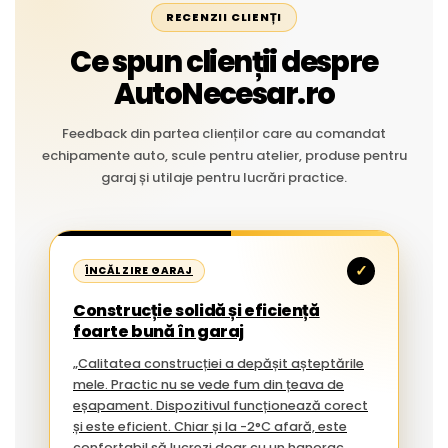
RECENZII CLIENȚI
Ce spun clienții despre
AutoNecesar.ro
Feedback din partea clienților care au comandat
echipamente auto, scule pentru atelier, produse pentru
garaj și utilaje pentru lucrări practice.
✓
ÎNCĂLZIRE GARAJ
Construcție solidă și eficiență
foarte bună în garaj
„Calitatea construcției a depășit așteptările
mele. Practic nu se vede fum din țeava de
eșapament. Dispozitivul funcționează corect
și este eficient. Chiar și la -2°C afară, este
confortabil să lucrezi doar cu un hanorac.