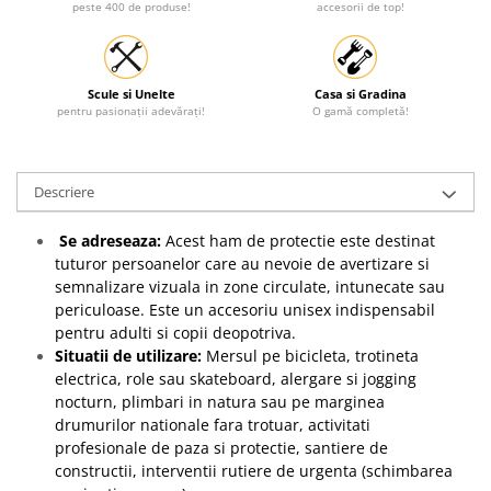
peste 400 de produse!
accesorii de top!
Scule si Unelte
Casa si Gradina
pentru pasionații adevărați!
O gamă completă!
Descriere
Se adreseaza:
Acest ham de protectie este destinat
tuturor persoanelor care au nevoie de avertizare si
semnalizare vizuala in zone circulate, intunecate sau
periculoase. Este un accesoriu unisex indispensabil
pentru adulti si copii deopotriva.
Situatii de utilizare:
Mersul pe bicicleta, trotineta
electrica, role sau skateboard, alergare si jogging
nocturn, plimbari in natura sau pe marginea
drumurilor nationale fara trotuar, activitati
profesionale de paza si protectie, santiere de
constructii, interventii rutiere de urgenta (schimbarea