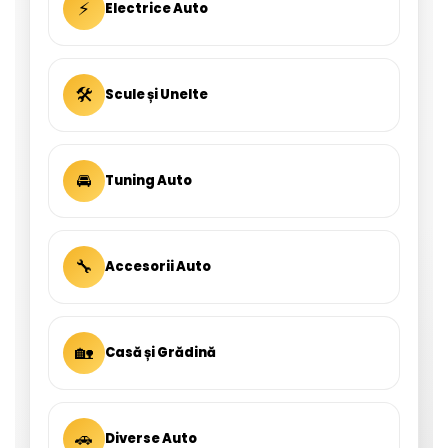
⚡
Electrice Auto
🛠
Scule și Unelte
🚘
Tuning Auto
🔧
Accesorii Auto
🏡
Casă și Grădină
🚗
Diverse Auto