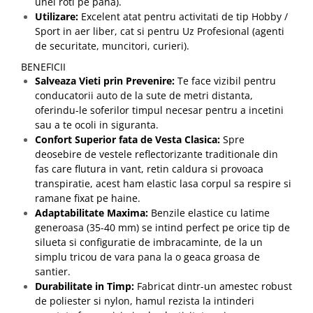
unei roti pe pana).
Utilizare:
Excelent atat pentru activitati de tip Hobby /
Sport in aer liber, cat si pentru Uz Profesional (agenti
de securitate, muncitori, curieri).
BENEFICII
Salveaza Vieti prin Prevenire:
Te face vizibil pentru
conducatorii auto de la sute de metri distanta,
oferindu-le soferilor timpul necesar pentru a incetini
sau a te ocoli in siguranta.
Confort Superior fata de Vesta Clasica:
Spre
deosebire de vestele reflectorizante traditionale din
fas care flutura in vant, retin caldura si provoaca
transpiratie, acest ham elastic lasa corpul sa respire si
ramane fixat pe haine.
Adaptabilitate Maxima:
Benzile elastice cu latime
generoasa (35-40 mm) se intind perfect pe orice tip de
silueta si configuratie de imbracaminte, de la un
simplu tricou de vara pana la o geaca groasa de
santier.
Durabilitate in Timp:
Fabricat dintr-un amestec robust
de poliester si nylon, hamul rezista la intinderi