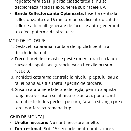
repetate fara sa isi piarda elasticitatea si nu se
decoloreaza rapid la expunerea sub razele UV.
Banda Reflectorizanta Optimizata:
Insertia centrala
reflectorizanta de 15 mm are un coeficient ridicat de
reflexie a luminii generate de farurile auto, generand
un efect puternic de stralucire.
MOD DE FOLOSIRE
Desfaceti catarama frontala de tip click pentru a
deschide hamul.
Treceti bretelele elastice peste umeri, exact ca la un
rucsac de spate, asigurandu-va ca benzile nu sunt
rasucite.
Inchideti catarama centrala la nivelul pieptului sau al
taliei pana auziti sunetul specific de blocare.
Glisati cataramele laterale de reglaj pentru a ajusta
lungimea verticala si latimea orizontala, pana cand
hamul este intins perfect pe corp, fara sa stranga prea
tare, dar fara sa ramana larg.
GHID DE MONTAJ
Unelte necesare:
Nu sunt necesare unelte.
Timp estimat:
Sub 15 secunde pentru imbracare si