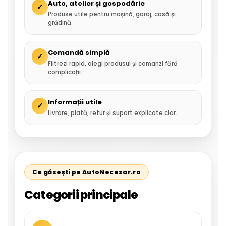
Auto, atelier și gospodărie
✓
Produse utile pentru mașină, garaj, casă și
grădină.
Comandă simplă
✓
Filtrezi rapid, alegi produsul și comanzi fără
complicații.
Informații utile
✓
Livrare, plată, retur și suport explicate clar.
Ce găsești pe AutoNecesar.ro
Categorii principale