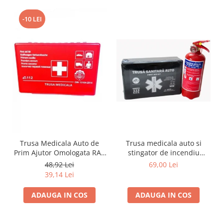
-10 LEI
Trusa Medicala Auto de
Trusa medicala auto si
Prim Ajutor Omologata RAR
stingator de incendiu
si DIN, Valabilitate 5 Ani
pentru siguranta rutiera
48,92 Lei
69,00 Lei
(Productie Proaspata Aprilie
Conform Legislatiei
39,14 Lei
2026), Kit Complet ITP /
Valabilitate 2031
Control Politie
ADAUGA IN COS
ADAUGA IN COS