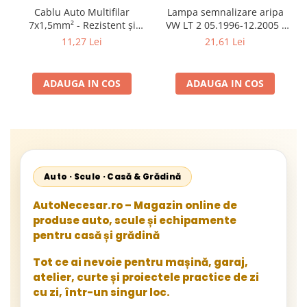
Cablu Auto Multifilar
Lampa semnalizare aripa
7x1,5mm² - Rezistent și
VW LT 2 05.1996-12.2005 ;
Flexibil pentru Remorci 12V-
Mercedes Sprinter 1995-
11,27 Lei
21,61 Lei
24V
2002, 512D-814 DA; Actros
1996-2002; Unimog 1949-;
Neoplan Euroliner,
ADAUGA IN COS
ADAUGA IN COS
Starliner,Centroliner,
Cityliner;
Auto · Scule · Casă & Grădină
AutoNecesar.ro – Magazin online de
produse auto, scule și echipamente
pentru casă și grădină
Tot ce ai nevoie pentru mașină, garaj,
atelier, curte și proiectele practice de zi
cu zi, într-un singur loc.