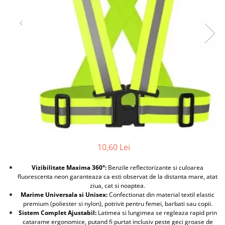
Furtune de gradina
compresoare
Mixere
Cricuri Auto Hidraulice
Pneumatice si Trapezoidale
Motocositoare si Motosape
Cricuri hidraulice
Nivela laser
Cricuri pneumatice
Pistol de vopsit
Cricuri trapezoidale
Pompe
Feon Electric
Rotopercutoare si bormasini
Generatoare curent
Taiat gresie si faianta
Gresoare
Uz intern
Macarale și vinciuri
Ventilatoare radiatoare
Masini de gaurit si Insurubat
10,60 Lei
umidificatoare
Motoare electrice
Vizibilitate Maxima 360°:
Benzile reflectorizante si culoarea
Pistol de Lipit
fluorescenta neon garanteaza ca esti observat de la distanta mare, atat
ziua, cat si noaptea.
Polizoare
Marime Universala si Unisex:
Confectionat din material textil elastic
premium (poliester si nylon), potrivit pentru femei, barbati sau copii.
Pompe Combustibil
Sistem Complet Ajustabil:
Latimea si lungimea se regleaza rapid prin
catarame ergonomice, putand fi purtat inclusiv peste geci groase de
Prelungitoare