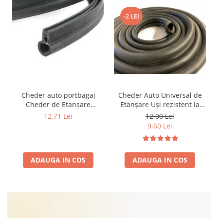
-2 LEI
Cheder auto portbagaj
Cheder Auto Universal de
Cheder de Etanșare
Etanșare Uși rezistent la
Profesional din Cauciuc -
intemperii, raze UV,
12,71 Lei
12,00 Lei
Rezistent la Apă și
îmbătrânire și temperaturi
9,60 Lei
Temperaturi Înalte, Multi-
extreme
Aplicații Vânzare la Metru
Liniar
ADAUGA IN COS
ADAUGA IN COS