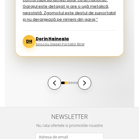
Garajul este detașat și are o ușă metalică,
neizolată. Zgomotul este destul de suportabil
și nu deranjează pe nimeni din garaj.”
Dorin Haineala
DH
Sirocou Diesel Portabil 8KW
NEWSLETTER
Nu rata ofertele si promotiile noastre