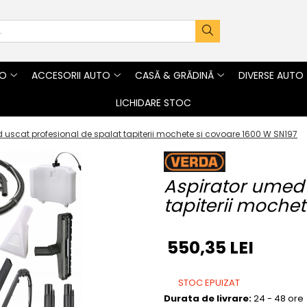
TO
ACCESORII AUTO
CASĂ & GRĂDINĂ
DIVERSE AUTO
LICHIDARE STOC
 uscat profesional de spalat tapiterii mochete si covoare 1600 W SN197
Aspirator umed 
tapiterii moche
550,35 LEI
STOC EPUIZAT
Durata de livrare:
24 - 48 ore