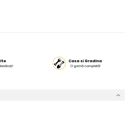
lte
Casa si Gradina
devărați!
O gamă completă!