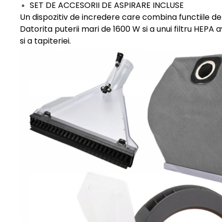
SET DE ACCESORII DE ASPIRARE INCLUSE
Protectia muncii
Un dispozitiv de incredere care combina functiile de 
Datorita puterii mari de 1600 W si a unui filtru HEPA
Scule Pneumatice
si a tapiteriei.
Slefuitoare
Suport auto
Suport motocicleta
Surubelnite
Tunuri de caldura si aeroteme
Utilaje constructie