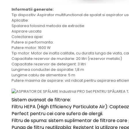
Informatii generale:
Tip dispozitiv: Aspirator multifunctional de spalat si aspirator u
Aplicatie:
Spalarea folosind metoda de extractie
Aspirare uscata
Colectarea apei
Putere si performanta:
Putere motor: 1600 W
Tip motor: Motor de inalta calitate, cu durata lunga de viata, ca
Capacitate rezervor de murdarie: 20 litri (rezervor metalic)
Capacitate rezervor de detergent: 3 litri
Lungimea conductei de aspiratie: 1,8 m
Lungime cablu de alimentare: 5 m
Putere maxima de aspirare: vid ridicat pentru aspirarea eficien
Sistem avansat de filtrare:
Filtru HEPA (High Efficiency Particulate Air): Capteaza
Perfect pentru cei care sufera de alergii.
Filtru de spuma: sistem suplimentar de filtrare care
Punga de filtru reutilizabila: Rezistent la utilizare re