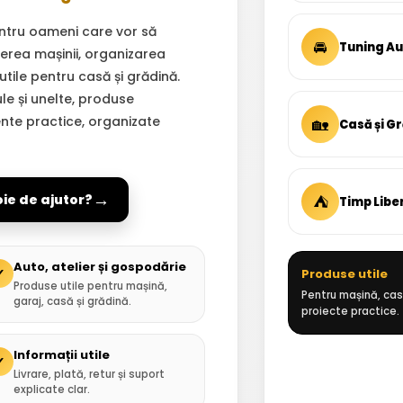
ntru oameni care vor să
🚘
Tuning A
inerea mașinii, organizarea
 utile pentru casă și grădină.
ule și unelte, produse
ente practice, organizate
🏡
Casă și G
→
⛺
oie de ajutor?
Timp Libe
Auto, atelier și gospodărie
✓
Produse utile
Produse utile pentru mașină,
Pentru mașină, casă
garaj, casă și grădină.
proiecte practice.
Informații utile
✓
Livrare, plată, retur și suport
explicate clar.