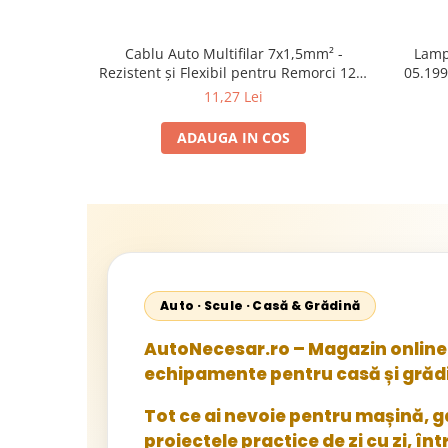
Cablu Auto Multifilar 7x1,5mm² -
Lamp
Rezistent și Flexibil pentru Remorci 12V-
05.199
24V
1995-2
11,27 Lei
2002; U
Sta
ADAUGA IN COS
Auto · Scule · Casă & Grădină
AutoNecesar.ro – Magazin online 
echipamente pentru casă și grăd
Tot ce ai nevoie pentru mașină, gar
proiectele practice de zi cu zi, înt