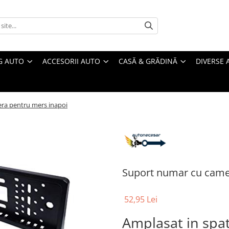
G AUTO
ACCESORII AUTO
CASĂ & GRĂDINĂ
DIVERSE 
ra pentru mers inapoi
Suport numar cu came
52,95 Lei
Amplasat in spat