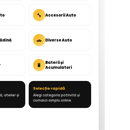
🔧
uto
Accesorii Auto
🚗
rădină
Diverse Auto
Baterii și
🔋
r
Acumulatori
Selecție rapidă
, atelier și
Alegi categoria potrivită și
comanzi simplu online.