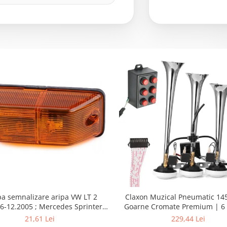
a semnalizare aripa VW LT 2
Claxon Muzical Pneumatic 145
6-12.2005 ; Mercedes Sprinter
Goarne Cromate Premium | 6 
002, 512D-814 DA; Actros 1996-
Selectabile
21,61 Lei
229,44 Lei
nimog 1949-; Neoplan Euroliner,