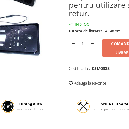
pentru utilizare
retur.
IN STOC
Durata de livrare:
24 - 48 ore
COMAND
LIVRAR
Cod Produs:
CSM0338
Adauga la Favorite
Tuning Auto
Scule si Unelte
accesorii de top!
pentru pasionații adevă