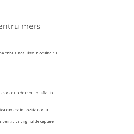
entru mers
 pe orice autoturism inlocuind cu
pe orice tip de monitor aflat in
ixa camera in pozitia dorita.
oie pentru ca unghiul de captare