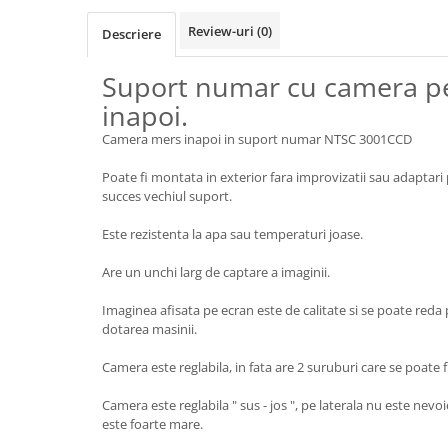
Protectia muncii
Review-uri
(0)
Descriere
Scule Pneumatice
Suport numar cu camera p
Slefuitoare
inapoi.
Suport auto
Camera mers inapoi in suport numar NTSC 3001CCD
Suport motocicleta
Poate fi montata in exterior fara improvizatii sau adaptari
Surubelnite
succes vechiul suport.
Tunuri de caldura si aeroteme
Este rezistenta la apa sau temperaturi joase.
Utilaje constructie
Are un unchi larg de captare a imaginii.
Imaginea afisata pe ecran este de calitate si se poate reda 
dotarea masinii.
Camera este reglabila, in fata are 2 suruburi care se poate f
Camera este reglabila " sus - jos ", pe laterala nu este nev
este foarte mare.