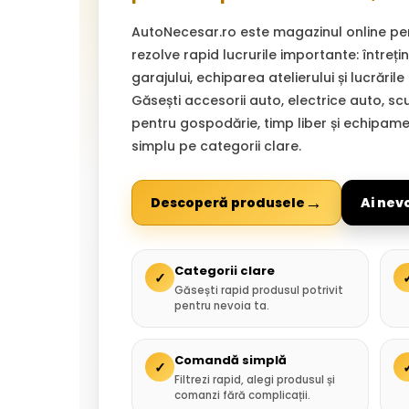
AutoNecesar.ro este magazinul online pe
rezolve rapid lucrurile importante: întreț
garajului, echiparea atelierului și lucrările
Găsești accesorii auto, electrice auto, sc
pentru gospodărie, timp liber și echipam
simplu pe categorii clare.
→
Descoperă produsele
Ai nev
Categorii clare
✓
Găsești rapid produsul potrivit
pentru nevoia ta.
Comandă simplă
✓
Filtrezi rapid, alegi produsul și
comanzi fără complicații.