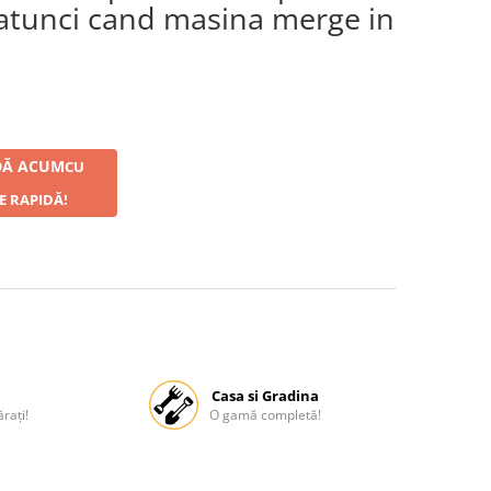
 atunci cand masina merge in
Ă ACUM
CU
E RAPIDĂ!
Casa si Gradina
rați!
O gamă completă!