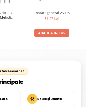
 dB | 3
Contact general 2500A
Pompa su
Melodii
Sellnet
51,27 Lei
pent
ADAUGA IN COS
AutoNecesar.ro
rincipale
🛠
 Auto
Scule și Unelte