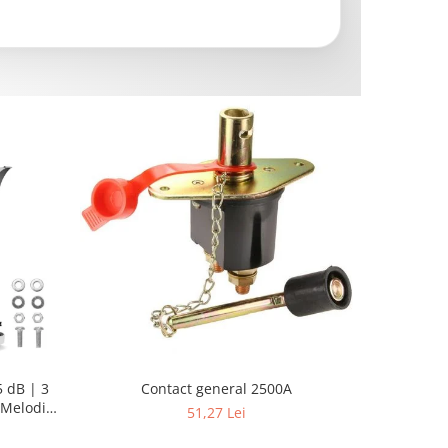
 dB | 3
Contact general 2500A
Pompa su
Melodii
Sellnet
51,27 Lei
pent