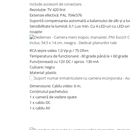
Include accesorii de conectare.
Rezoluție: TV 420 linii
Extensie efectivă: PAL 704x576
Suportă compensarea automată a balansului de alb și a lum
Sensibilitate la lumină: 0,1 Lux min. Cu 4 LED-uri cu LED-uri
noapte
RCA ieșire video 1,0 Vp-p / 75 Ohm
Temperatura de funcționare: -30 grade până la + 60 grade
Funcționează cu 12V DC / aprox.
130 mA
Culoare: negru
Material: plastic
Dimensiune: Cablu video: 6 m.
Conținutul pachetului:
1 x cameră de vedere spate
1 x cablu DC
1 x cablu AV