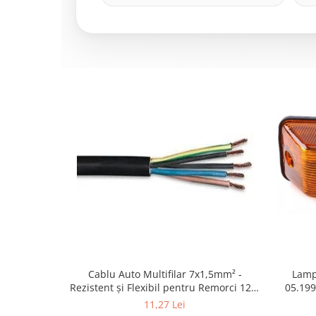
Cablu Auto Multifilar 7x1,5mm² -
Lamp
Rezistent și Flexibil pentru Remorci 12V-
05.199
24V
1995-2
11,27 Lei
2002; U