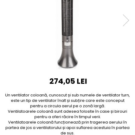
Furtune de gradina
compresoare
Mixere
Cricuri Auto Hidraulice
Pneumatice si Trapezoidale
Motocositoare si Motosape
Cricuri hidraulice
Nivela laser
Cricuri pneumatice
Pistol de vopsit
Cricuri trapezoidale
Pompe
Feon Electric
Rotopercutoare si bormasini
Generatoare curent
Taiat gresie si faianta
Gresoare
Uz intern
Macarale și vinciuri
274,05 LEI
Ventilatoare radiatoare
Masini de gaurit si Insurubat
umidificatoare
Un ventilator coloană, cunoscut și sub numele de ventilator turn,
Motoare electrice
este un tip de ventilator înalt și subțire care este conceput
Pistol de Lipit
pentru a circula aerul pe o zonă largă.
Ventilatoarele coloană sunt adesea folosite în case și birouri
Polizoare
pentru a oferi răcire în timpul verii.
Ventilatoarele coloană funcționează prin tragerea aerului în
Pompe Combustibil
partea de jos a ventilatorului și apoi suflarea acestuia în partea
de sus.
Prelungitoare