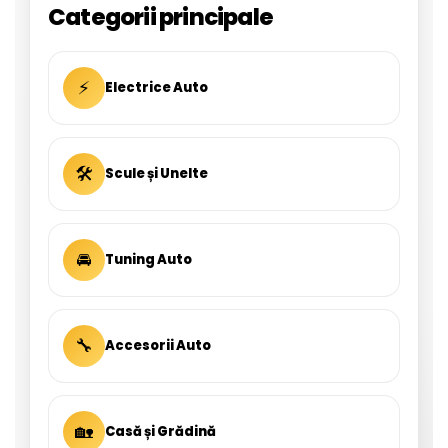
Categorii principale
⚡
Electrice Auto
🛠
Scule și Unelte
🚘
Tuning Auto
🔧
Accesorii Auto
🏡
Casă și Grădină