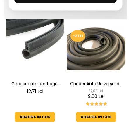
-2 LEI
Cheder auto portbagaj
Cheder Auto Universal de
Cheder de Etanșare
Etanșare Uși rezistent la
12,71 Lei
12,00 Lei
Profesional din Cauciuc -
intemperii, raze UV,
9,60 Lei
Rezistent la Apă și
îmbătrânire și temperaturi
Temperaturi Înalte, Multi-
extreme
Aplicații Vânzare la Metru
ADAUGA IN COS
ADAUGA IN COS
Liniar