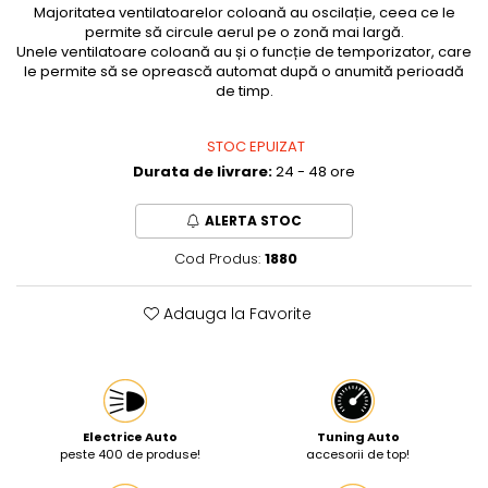
Majoritatea ventilatoarelor coloană au oscilație, ceea ce le
Protectia muncii
permite să circule aerul pe o zonă mai largă.
Unele ventilatoare coloană au și o funcție de temporizator, care
Scule Pneumatice
le permite să se oprească automat după o anumită perioadă
de timp.
Slefuitoare
Suport auto
STOC EPUIZAT
Suport motocicleta
Durata de livrare:
24 - 48 ore
Surubelnite
ALERTA STOC
Tunuri de caldura si aeroteme
Cod Produs:
1880
Utilaje constructie
Adauga la Favorite
Electrice Auto
Tuning Auto
peste 400 de produse!
accesorii de top!