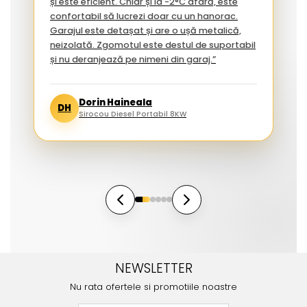
și este eficient. Chiar și la -2°C afară, este
confortabil să lucrezi doar cu un hanorac.
Garajul este detașat și are o ușă metalică,
neizolată. Zgomotul este destul de suportabil
și nu deranjează pe nimeni din garaj.”
Dorin Haineala
DH
Sirocou Diesel Portabil 8KW
NEWSLETTER
Nu rata ofertele si promotiile noastre