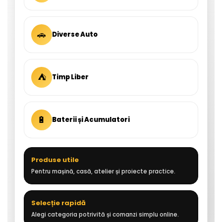
🚗
Diverse Auto
⛺
Timp Liber
🔋
Baterii și Acumulatori
Produse utile
Pentru mașină, casă, atelier și proiecte practice.
Selecție rapidă
Alegi categoria potrivită și comanzi simplu online.