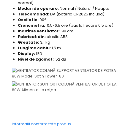
normal)
Moduri de operare:
Normal / Natural / Noapte
Telecomanda:
DA (bateria CR2025 inclusa)
Oscilatie:
90°
Cronometru:
0,5-6,5 ore (pas la fiecare 0,5 ore)
Inaltime ventilator:
98 cm
Fabricat din:
plastic ABS
Greutate:
3,1 kg
Lungime cablu:
1,5 m
Display:
LED
Nivel de zgomot:
52 dB
Informatii conformitate produs