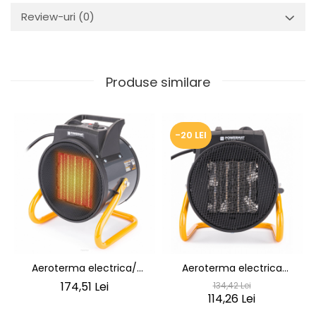
Review-uri
(0)
Produse similare
-20 LEI
Aeroterma electrica/
Aeroterma electrica
aparat de incalzire
aparat de incalzire 2500W
174,51 Lei
134,42 Lei
performant 3500W
aparat de incalzire
114,26 Lei