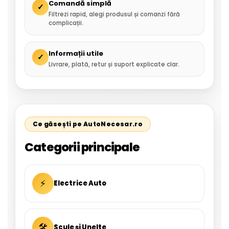
Comandă simplă
✓
Filtrezi rapid, alegi produsul și comanzi fără
complicații.
Informații utile
✓
Livrare, plată, retur și suport explicate clar.
Ce găsești pe AutoNecesar.ro
Categorii principale
⚡
Electrice Auto
🛠
Scule și Unelte