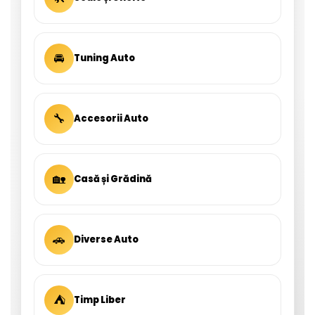
🚘
Tuning Auto
🔧
Accesorii Auto
🏡
Casă și Grădină
🚗
Diverse Auto
⛺
Timp Liber