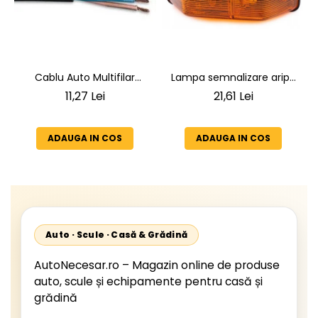
Lampa semnalizare aripa
Cablu Auto Multifilar
VW LT 2 05.1996-12.2005 ;
7x1,5mm² - Rezistent și
21,61 Lei
11,27 Lei
Mercedes Sprinter 1995-
Flexibil pentru Remorci 12V-
2002, 512D-814 DA; Actros
24V
1996-2002; Unimog 1949-;
ADAUGA IN COS
ADAUGA IN COS
Neoplan Euroliner,
Starliner,Centroliner,
Cityliner;
Auto · Scule · Casă & Grădină
AutoNecesar.ro – Magazin online de produse
auto, scule și echipamente pentru casă și
grădină