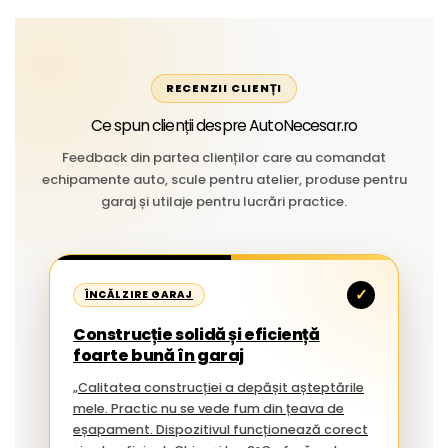
RECENZII CLIENȚI
Ce spun clienții despre AutoNecesar.ro
Feedback din partea clienților care au comandat
echipamente auto, scule pentru atelier, produse pentru
garaj și utilaje pentru lucrări practice.
✓
ÎNCĂLZIRE GARAJ
Construcție solidă și eficiență
foarte bună în garaj
„Calitatea construcției a depășit așteptările
mele. Practic nu se vede fum din țeava de
eșapament. Dispozitivul funcționează corect