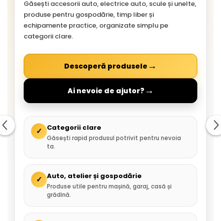
Găsești accesorii auto, electrice auto, scule și unelte,
produse pentru gospodărie, timp liber și
echipamente practice, organizate simplu pe
categorii clare.
→
Descoperă produsele
→
Ai nevoie de ajutor?
Categorii clare
✓
Găsești rapid produsul potrivit pentru nevoia
ta.
Auto, atelier și gospodărie
✓
Produse utile pentru mașină, garaj, casă și
grădină.