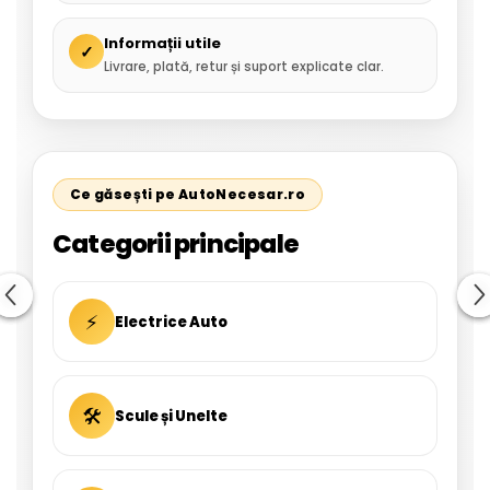
Informații utile
✓
Livrare, plată, retur și suport explicate clar.
Ce găsești pe AutoNecesar.ro
Categorii principale
⚡
Electrice Auto
🛠
Scule și Unelte