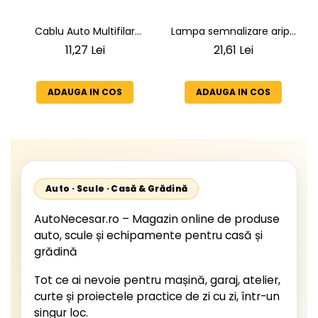
Lampa semnalizare aripa
Cablu Auto Multifilar
VW LT 2 05.1996-12.2005 ;
7x1,5mm² - Rezistent și
21,61 Lei
11,27 Lei
Mercedes Sprinter 1995-
Flexibil pentru Remorci 12V-
2002, 512D-814 DA; Actros
24V
1996-2002; Unimog 1949-;
ADAUGA IN COS
ADAUGA IN COS
Neoplan Euroliner,
Starliner,Centroliner,
Cityliner;
Auto · Scule · Casă & Grădină
AutoNecesar.ro – Magazin online de produse
auto, scule și echipamente pentru casă și
grădină
Tot ce ai nevoie pentru mașină, garaj, atelier,
curte și proiectele practice de zi cu zi, într-un
singur loc.