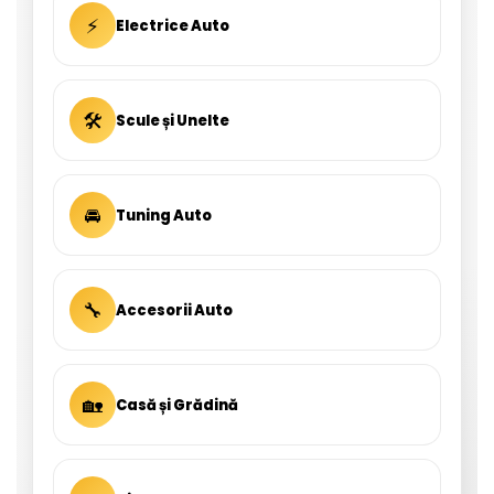
⚡
Electrice Auto
🛠
Scule și Unelte
🚘
Tuning Auto
🔧
Accesorii Auto
🏡
Casă și Grădină