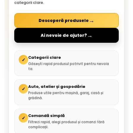
categorii clare.
→
Descoperă produsele
→
Ai nevoie de ajutor?
Categorii clare
✓
Găsești rapid produsul potrivit pentru nevoia
ta.
Auto, atelier și gospodărie
✓
Produse utile pentru mașină, garaj, casă și
grădină.
Comandă simplă
✓
Filtrezi rapid, alegi produsul și comanzi fără
complicații.