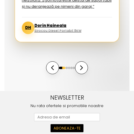
neizolată. Zgomotul este destul de suportabil
și nu deranjează pe nimeni din garaj.”
Dorin Haineala
DH
Sirocou Diesel Portabil 8KW
NEWSLETTER
Nu rata ofertele si promotiile noastre