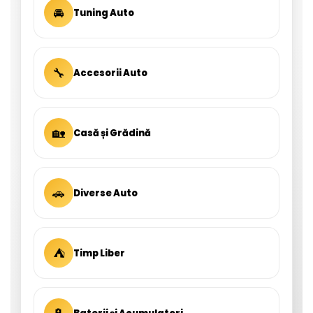
🚘
Tuning Auto
🔧
Accesorii Auto
🏡
Casă și Grădină
🚗
Diverse Auto
⛺
Timp Liber