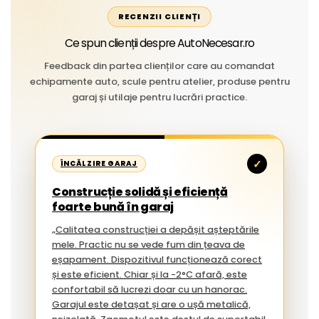
RECENZII CLIENȚI
Ce spun clienții despre AutoNecesar.ro
Feedback din partea clienților care au comandat
echipamente auto, scule pentru atelier, produse pentru
garaj și utilaje pentru lucrări practice.
✓
ÎNCĂLZIRE GARAJ
Construcție solidă și eficiență
foarte bună în garaj
„Calitatea construcției a depășit așteptările
mele. Practic nu se vede fum din țeava de
eșapament. Dispozitivul funcționează corect
și este eficient. Chiar și la -2°C afară, este
confortabil să lucrezi doar cu un hanorac.
Garajul este detașat și are o ușă metalică,