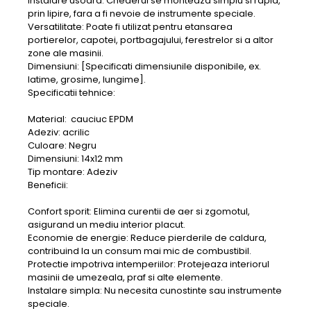
Instalare usoara: Chederul se monteaza simplu si rapid,
prin lipire, fara a fi nevoie de instrumente speciale.
Versatilitate: Poate fi utilizat pentru etansarea
portierelor, capotei, portbagajului, ferestrelor si a altor
zone ale masinii.
Dimensiuni: [Specificati dimensiunile disponibile, ex.
latime, grosime, lungime].
Specificatii tehnice:
Material: cauciuc EPDM
Adeziv: acrilic
Culoare: Negru
Dimensiuni: 14x12 mm
Tip montare: Adeziv
Beneficii:
Confort sporit: Elimina curentii de aer si zgomotul,
asigurand un mediu interior placut.
Economie de energie: Reduce pierderile de caldura,
contribuind la un consum mai mic de combustibil.
Protectie impotriva intemperiilor: Protejeaza interiorul
masinii de umezeala, praf si alte elemente.
Instalare simpla: Nu necesita cunostinte sau instrumente
speciale.