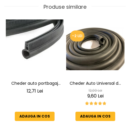
Produse similare
-2 LEI
Cheder auto portbagaj
Cheder Auto Universal de
Cheder de Etanșare
Etanșare Uși rezistent la
12,71 Lei
12,00 Lei
Profesional din Cauciuc -
intemperii, raze UV,
9,60 Lei
Rezistent la Apă și
îmbătrânire și temperaturi
Temperaturi Înalte, Multi-
extreme
Aplicații Vânzare la Metru
ADAUGA IN COS
ADAUGA IN COS
Liniar