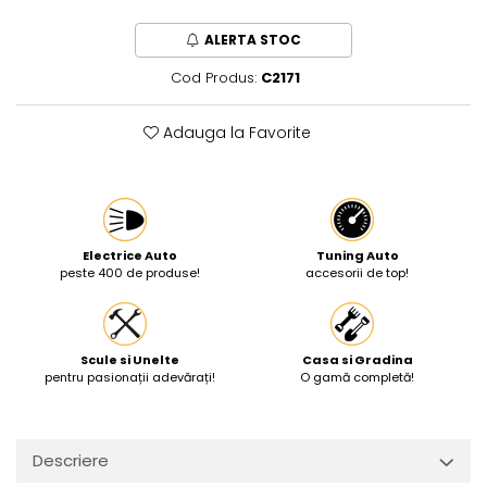
Protectia muncii
ALERTA STOC
Scule Pneumatice
Cod Produs:
C2171
Slefuitoare
Suport auto
Adauga la Favorite
Suport motocicleta
Surubelnite
Tunuri de caldura si aeroteme
Electrice Auto
Tuning Auto
Utilaje constructie
peste 400 de produse!
accesorii de top!
Scule si Unelte
Casa si Gradina
pentru pasionații adevărați!
O gamă completă!
Descriere