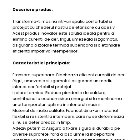
Descriere produs:
Transforma-ti masina intr-un spatiu confortabil si
protejat cu chederul nostru de etansare cu adeziv.
Acest produs inovator este solutia ideala pentru a
elimina curentii de aer, frigul, umezeala si zgomotul,
asigurand o izolare termica superioara si o etansare
eficienta impotriva intemperiilor.
Caracteristici principale:
Etansare superioara: Blocheaza eficient curentii de aer,
frigul, umezeala si zgomotul, asigurand un mediu
interior confortabil si protejat.
Izolare termica: Reduce pierderile de caldura,
contribuind la economisirea energiei si la mentinerea
unei temperaturi optime in interiorul masinii.
Material de inalta calitate: Fabricat dintr-un material
flexibil si rezistent la intemperii, care nu se deformeaza
si nu se deterioreaza in timp.
Adeziv puternic: Asigura o fixare sigura si durabila pe
diverse suprafete, fara a lasa urme la indepartare.