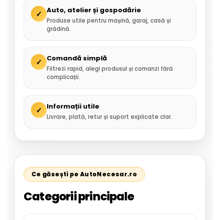
Auto, atelier și gospodărie
✓
Produse utile pentru mașină, garaj, casă și
grădină.
Comandă simplă
✓
Filtrezi rapid, alegi produsul și comanzi fără
complicații.
Informații utile
✓
Livrare, plată, retur și suport explicate clar.
Ce găsești pe AutoNecesar.ro
Categorii principale