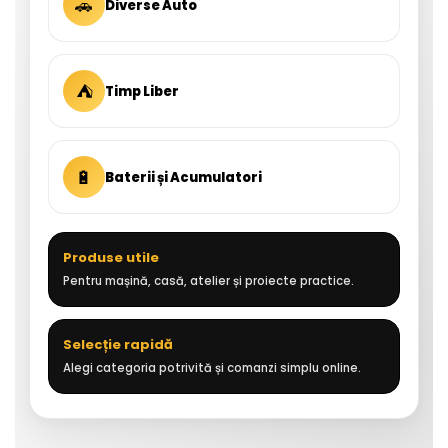
🚗
Diverse Auto
⛺
Timp Liber
🔋
Baterii și Acumulatori
Produse utile
Pentru mașină, casă, atelier și proiecte practice.
Selecție rapidă
Alegi categoria potrivită și comanzi simplu online.