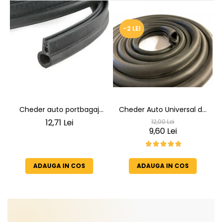
-2 LEI
Cheder auto portbagaj
Cheder Auto Universal de
Cheder de Etanșare
Etanșare Uși rezistent la
12,71 Lei
12,00 Lei
Profesional din Cauciuc -
intemperii, raze UV,
9,60 Lei
Rezistent la Apă și
îmbătrânire și temperaturi
Temperaturi Înalte, Multi-
extreme
Aplicații Vânzare la Metru
ADAUGA IN COS
ADAUGA IN COS
Liniar