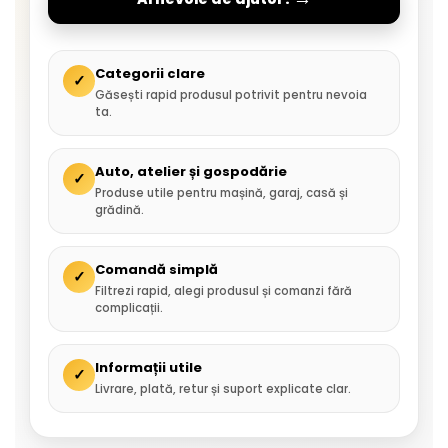
Categorii clare
✓
Găsești rapid produsul potrivit pentru nevoia
ta.
Auto, atelier și gospodărie
✓
Produse utile pentru mașină, garaj, casă și
grădină.
Comandă simplă
✓
Filtrezi rapid, alegi produsul și comanzi fără
complicații.
Informații utile
✓
Livrare, plată, retur și suport explicate clar.