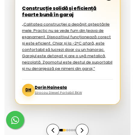
Construcție solidă și eficiență
foarte bună în garaj
„Calitatea construcției a depășit așteptările
mele. Practic nu se vede fum din țeava de
eșapament. Dispozitivul funcționează corect
și este eficient. Chiar și la -2°C afară, este
confortabil să lucrezi doar cu un hanorac.
Garajul este detașat și are o ușă metalică,
neizolată. Zgomotul este destul de suportabil
și nu deranjează pe nimeni din garaj.”
Dorin Haineala
DH
Sirocou Diesel Portabil 8KW