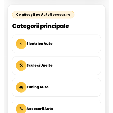
Ce găsești pe AutoNecesar.ro
Categorii principale
⚡
Electrice Auto
🛠
Scule și Unelte
🚘
Tuning Auto
🔧
Accesorii Auto