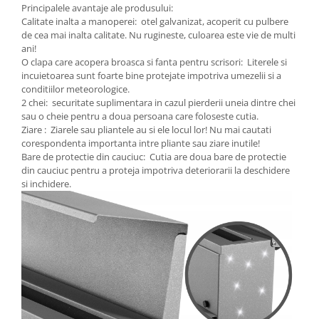
Principalele avantaje ale produsului:
Calitate inalta a manoperei: otel galvanizat, acoperit cu pulbere
de cea mai inalta calitate. Nu rugineste, culoarea este vie de multi
ani!
O clapa care acopera broasca si fanta pentru scrisori: Literele si
incuietoarea sunt foarte bine protejate impotriva umezelii si a
conditiilor meteorologice.
2 chei: securitate suplimentara in cazul pierderii uneia dintre chei
sau o cheie pentru a doua persoana care foloseste cutia.
Ziare : Ziarele sau pliantele au si ele locul lor! Nu mai cautati
corespondenta importanta intre pliante sau ziare inutile!
Bare de protectie din cauciuc: Cutia are doua bare de protectie
din cauciuc pentru a proteja impotriva deteriorarii la deschidere
si inchidere.