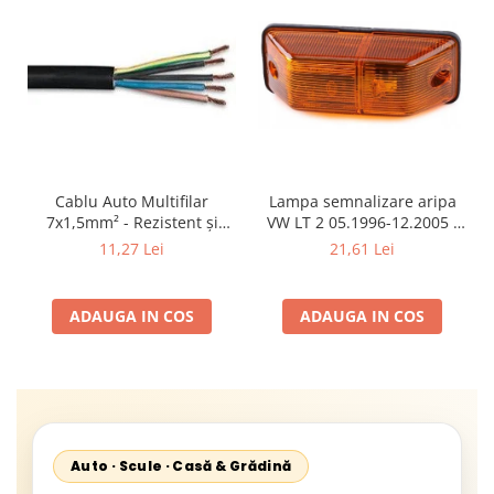
Cablu Auto Multifilar
Lampa semnalizare aripa
7x1,5mm² - Rezistent și
VW LT 2 05.1996-12.2005 ;
Flexibil pentru Remorci 12V-
Mercedes Sprinter 1995-
11,27 Lei
21,61 Lei
24V
2002, 512D-814 DA; Actros
1996-2002; Unimog 1949-;
Neoplan Euroliner,
ADAUGA IN COS
ADAUGA IN COS
Starliner,Centroliner,
Cityliner;
Auto · Scule · Casă & Grădină