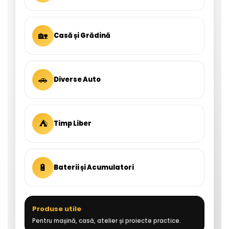
🏡
Casă și Grădină
🚗
Diverse Auto
⛺
Timp Liber
🔋
Baterii și Acumulatori
Produse utile
Pentru mașină, casă, atelier și proiecte practice.