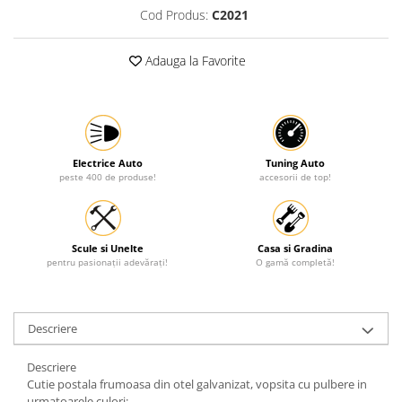
Cod Produs:
C2021
Protectia muncii
Scule Pneumatice
Adauga la Favorite
Slefuitoare
Suport auto
Suport motocicleta
Surubelnite
Electrice Auto
Tuning Auto
peste 400 de produse!
accesorii de top!
Tunuri de caldura si aeroteme
Utilaje constructie
Scule si Unelte
Casa si Gradina
pentru pasionații adevărați!
O gamă completă!
Descriere
Descriere
Cutie postala frumoasa din otel galvanizat, vopsita cu pulbere in
urmatoarele culori: