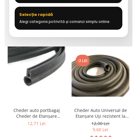
Selecție rapidă
Alegi categoria potrivită și comanzi simplu online.
-2 LEI
Cheder auto portbagaj
Cheder Auto Universal de
Cheder de Etanșare
Etanșare Uși rezistent la
Profesional din Cauciuc -
intemperii, raze UV,
12,71 Lei
12,00 Lei
Rezistent la Apă și
îmbătrânire și temperaturi
9,60 Lei
Temperaturi Înalte, Multi-
extreme