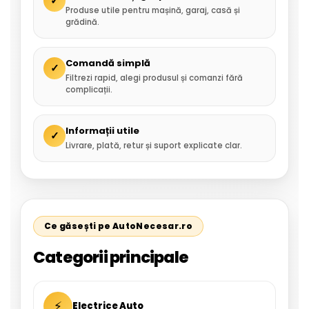
✓
Produse utile pentru mașină, garaj, casă și
grădină.
Comandă simplă
✓
Filtrezi rapid, alegi produsul și comanzi fără
complicații.
Informații utile
✓
Livrare, plată, retur și suport explicate clar.
Ce găsești pe AutoNecesar.ro
Categorii principale
⚡
Electrice Auto