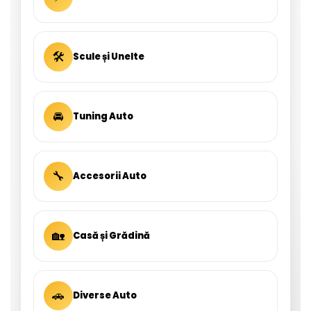
🛠
Scule și Unelte
🚘
Tuning Auto
🔧
Accesorii Auto
🏡
Casă și Grădină
🚗
Diverse Auto