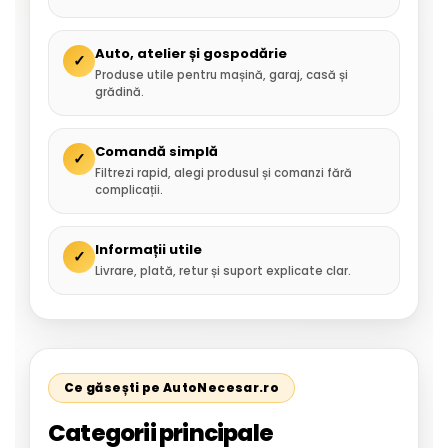
Auto, atelier și gospodărie
✓
Produse utile pentru mașină, garaj, casă și
grădină.
Comandă simplă
✓
Filtrezi rapid, alegi produsul și comanzi fără
complicații.
Informații utile
✓
Livrare, plată, retur și suport explicate clar.
Ce găsești pe AutoNecesar.ro
Categorii principale