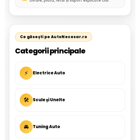
Livrare, plată, retur și suport explicate clar.
Ce găsești pe AutoNecesar.ro
Categorii principale
⚡
Electrice Auto
🛠
Scule și Unelte
🚘
Tuning Auto