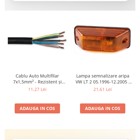
Cablu Auto Multifilar
Lampa semnalizare aripa
7x1,5mm² - Rezistent și
VW LT 2 05.1996-12.2005 ;
Flexibil pentru Remorci 12V-
Mercedes Sprinter 1995-
11,27 Lei
21,61 Lei
24V
2002, 512D-814 DA; Actros
1996-2002; Unimog 1949-;
Neoplan Euroliner,
ADAUGA IN COS
ADAUGA IN COS
Starliner,Centroliner,
Cityliner;