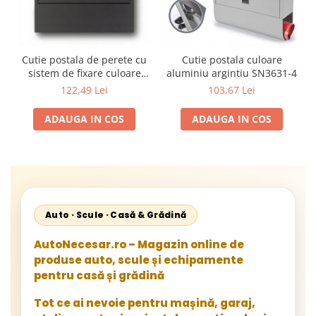
Cutie postala de perete cu
Cutie postala culoare
sistem de fixare culoare
aluminiu argintiu SN3631-4
antracit SN3656-1
122,49 Lei
103,67 Lei
ADAUGA IN COS
ADAUGA IN COS
Auto · Scule · Casă & Grădină
AutoNecesar.ro – Magazin online de
produse auto, scule și echipamente
pentru casă și grădină
Tot ce ai nevoie pentru mașină, garaj,