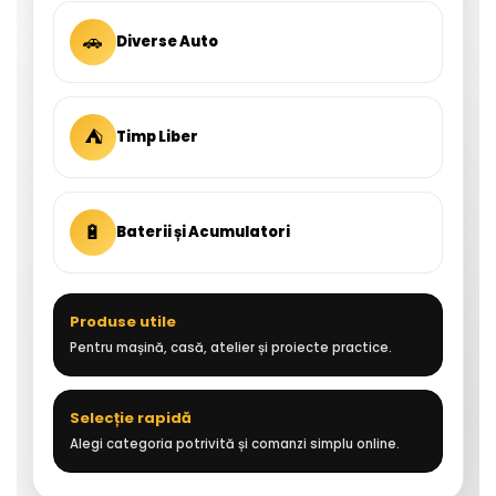
🚗
Diverse Auto
⛺
Timp Liber
🔋
Baterii și Acumulatori
Produse utile
Pentru mașină, casă, atelier și proiecte practice.
Selecție rapidă
Alegi categoria potrivită și comanzi simplu online.