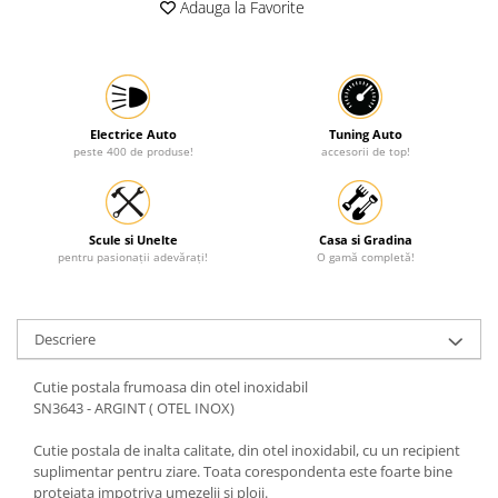
Adauga la Favorite
Protectia muncii
Scule Pneumatice
Slefuitoare
Suport auto
Electrice Auto
Tuning Auto
peste 400 de produse!
accesorii de top!
Suport motocicleta
Surubelnite
Tunuri de caldura si aeroteme
Scule si Unelte
Casa si Gradina
pentru pasionații adevărați!
O gamă completă!
Utilaje constructie
Descriere
Cutie postala frumoasa din otel inoxidabil
SN3643 - ARGINT ( OTEL INOX)
Cutie postala de inalta calitate, din otel inoxidabil, cu un recipient
suplimentar pentru ziare. Toata corespondenta este foarte bine
protejata impotriva umezelii si ploii.