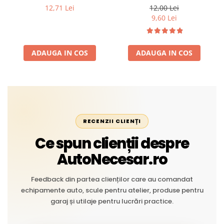
Profesional din Cauciuc -
intemperii, raze UV,
12,71 Lei
12,00 Lei
Rezistent la Apă și
îmbătrânire și temperaturi
9,60 Lei
Temperaturi Înalte, Multi-
extreme
Aplicații Vânzare la Metru
Liniar
ADAUGA IN COS
ADAUGA IN COS
RECENZII CLIENȚI
Ce spun clienții despre
AutoNecesar.ro
Feedback din partea clienților care au comandat
echipamente auto, scule pentru atelier, produse pentru
garaj și utilaje pentru lucrări practice.