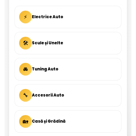
⚡
Electrice Auto
🛠
Scule și Unelte
🚘
Tuning Auto
🔧
Accesorii Auto
🏡
Casă și Grădină