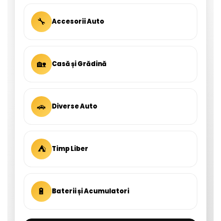
🔧
Accesorii Auto
🏡
Casă și Grădină
🚗
Diverse Auto
⛺
Timp Liber
🔋
Baterii și Acumulatori