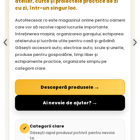
atelier, curte și proiectele practice de zi
cu zi, într-un singur loc.
AutoNecesar.ro este magazinul online pentru oameni
care vor să rezolve rapid lucrurile importante:
întreținerea mașinii, organizarea garajului, echiparea
atelierului și lucrările utile pentru casă și grădină.
Găsești accesorii auto, electrice auto, scule și unelte,
produse pentru gospodărie, timp liber și
echipamente practice, organizate simplu pe
categorii clare.
→
Descoperă produsele
→
Ai nevoie de ajutor?
Categorii clare
✓
Găsești rapid produsul potrivit pentru nevoia
ta.