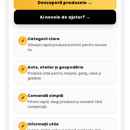
→
Descoperă produsele
→
Ai nevoie de ajutor?
Categorii clare
✓
Găsești rapid produsul potrivit pentru nevoia
ta.
Auto, atelier și gospodărie
✓
Produse utile pentru mașină, garaj, casă și
grădină.
Comandă simplă
✓
Filtrezi rapid, alegi produsul și comanzi fără
complicații.
Informații utile
✓