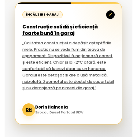
✓
ÎNCĂLZIRE GARAJ
Construcție solidă și eficiență
foarte bună în garaj
„Calitatea construcției a depășit așteptările
mele. Practic nu se vede fum din țeava de
eșapament. Dispozitivul funcționează corect
și este eficient. Chiar și la -2°C afară, este
confortabil să lucrezi doar cu un hanorac.
Garajul este detașat și are o ușă metalică,
neizolată. Zgomotul este destul de suportabil
și nu deranjează pe nimeni din garaj.”
Dorin Haineala
DH
Sirocou Diesel Portabil 8KW