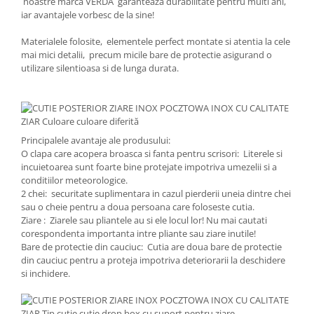
noastre marca VERDA garanteaza durabilitate pentru multi ani,
iar avantajele vorbesc de la sine!
Materialele folosite, elementele perfect montate si atentia la cele
mai mici detalii, precum micile bare de protectie asigurand o
utilizare silentioasa si de lunga durata.
Principalele avantaje ale produsului:
O clapa care acopera broasca si fanta pentru scrisori: Literele si
incuietoarea sunt foarte bine protejate impotriva umezelii si a
conditiilor meteorologice.
2 chei: securitate suplimentara in cazul pierderii uneia dintre chei
sau o cheie pentru a doua persoana care foloseste cutia.
Ziare : Ziarele sau pliantele au si ele locul lor! Nu mai cautati
corespondenta importanta intre pliante sau ziare inutile!
Bare de protectie din cauciuc: Cutia are doua bare de protectie
din cauciuc pentru a proteja impotriva deteriorarii la deschidere
si inchidere.