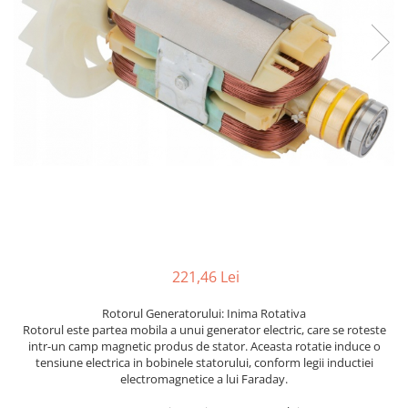
Furtune de gradina
compresoare
Mixere
Cricuri Auto Hidraulice
Pneumatice si Trapezoidale
Motocositoare si Motosape
Cricuri hidraulice
Nivela laser
Cricuri pneumatice
Pistol de vopsit
Cricuri trapezoidale
Pompe
Feon Electric
Rotopercutoare si bormasini
Generatoare curent
Taiat gresie si faianta
Gresoare
Uz intern
Macarale și vinciuri
Ventilatoare radiatoare
Masini de gaurit si Insurubat
umidificatoare
221,46 Lei
Motoare electrice
Rotorul Generatorului: Inima Rotativa
Pistol de Lipit
Rotorul este partea mobila a unui generator electric, care se roteste
intr-un camp magnetic produs de stator. Aceasta rotatie induce o
Polizoare
tensiune electrica in bobinele statorului, conform legii inductiei
Pompe Combustibil
electromagnetice a lui Faraday.
Prelungitoare