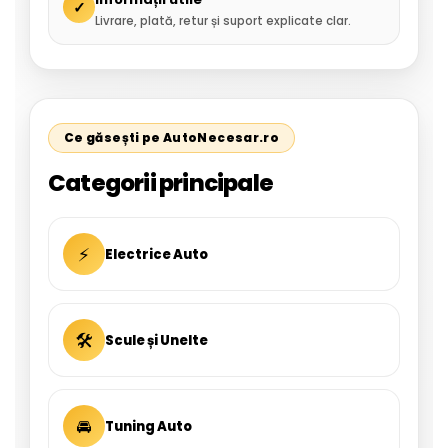
✓
Livrare, plată, retur și suport explicate clar.
Ce găsești pe AutoNecesar.ro
Categorii principale
⚡
Electrice Auto
🛠
Scule și Unelte
🚘
Tuning Auto