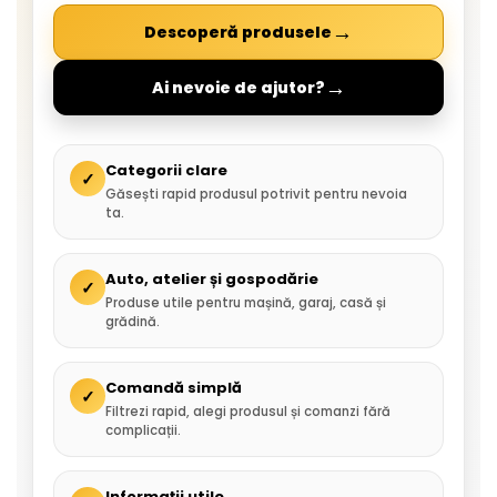
→
Descoperă produsele
→
Ai nevoie de ajutor?
Categorii clare
✓
Găsești rapid produsul potrivit pentru nevoia
ta.
Auto, atelier și gospodărie
✓
Produse utile pentru mașină, garaj, casă și
grădină.
Comandă simplă
✓
Filtrezi rapid, alegi produsul și comanzi fără
complicații.
Informații utile