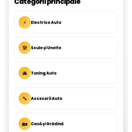
Categorii principale
⚡
Electrice Auto
🛠
Scule și Unelte
🚘
Tuning Auto
🔧
Accesorii Auto
🏡
Casă și Grădină