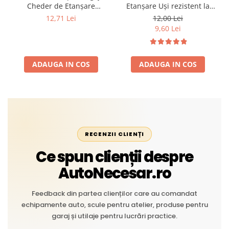
Cheder de Etanșare
Etanșare Uși rezistent la
Profesional din Cauciuc -
intemperii, raze UV,
12,71 Lei
12,00 Lei
Rezistent la Apă și
îmbătrânire și temperaturi
9,60 Lei
Temperaturi Înalte, Multi-
extreme
Aplicații Vânzare la Metru
Liniar
ADAUGA IN COS
ADAUGA IN COS
RECENZII CLIENȚI
Ce spun clienții despre
AutoNecesar.ro
Feedback din partea clienților care au comandat
echipamente auto, scule pentru atelier, produse pentru
garaj și utilaje pentru lucrări practice.