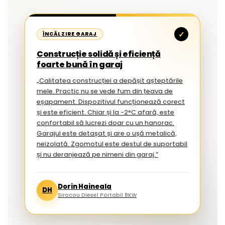
✓
ÎNCĂLZIRE GARAJ
Construcție solidă și eficiență
foarte bună în garaj
„Calitatea construcției a depășit așteptările
mele. Practic nu se vede fum din țeava de
eșapament. Dispozitivul funcționează corect
și este eficient. Chiar și la -2°C afară, este
confortabil să lucrezi doar cu un hanorac.
Garajul este detașat și are o ușă metalică,
neizolată. Zgomotul este destul de suportabil
și nu deranjează pe nimeni din garaj.”
Dorin Haineala
DH
Sirocou Diesel Portabil 8KW