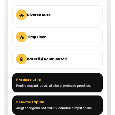
🚗
Diverse Auto
⛺
Timp Liber
🔋
Baterii și Acumulatori
Produse utile
Pentru mașină, casă, atelier și proiecte practice.
Selecție rapidă
Alegi categoria potrivită și comanzi simplu online.