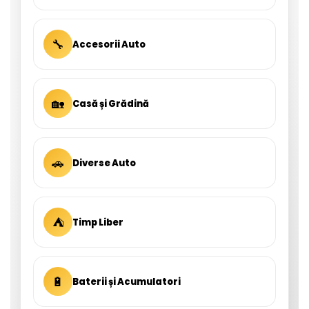
🔧
Accesorii Auto
🏡
Casă și Grădină
🚗
Diverse Auto
⛺
Timp Liber
🔋
Baterii și Acumulatori