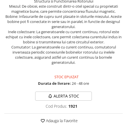
Structura si Functionarea Rotorului
Miezul: De obicei, este construit dintr-o otel special cu proprietati
Protectia muncii
magnetice bune, care permite concentrarea fluxului magnetic.
Scule Pneumatice
Bobine: Infasurarile de cupru sunt plasate in sloturile miezului. Aceste
bobine pot fi conectate in serie sau in paralel, in functie de designul
Slefuitoare
generatorului.
Inele colectoare: La generatoarele cu curent continuu, rotorul este
Suport auto
echipat cu inele colectoare, care permit colectarea curentului indus in
bobine si transmiterea lui catre circuitul exterior.
Suport motocicleta
Comutator: La generatoarele cu curent continuu, comutatorul
Surubelnite
inverseaza periodic conexiunile bobinelor rotorului cu inelele
colectoare, asigurand astfel un curent continuu la bornele
Tunuri de caldura si aeroteme
generatorului.
Utilaje constructie
STOC EPUIZAT
Durata de livrare:
24 - 48 ore
ALERTA STOC
Cod Produs:
1921
Adauga la Favorite