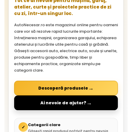
Tot ce ai nevoie pentru mașină, garaj,
atelier, curte și proiectele practice de zi
cu zi, într-un singur loc.
AutoNecesar.ro este magazinul online pentru oameni
care vor să rezolve rapid lucrurile importante:
întreținerea mașinii, organizarea garajului, echiparea
atelierului și lucrările utile pentru casă și grădină.
Găsești accesorii auto, electrice auto, scule și unelte,
produse pentru gospodărie, timp liber și
echipamente practice, organizate simplu pe
categorii clare.
→
Descoperă produsele
→
Ai nevoie de ajutor?
Categorii clare
✓
Găsești rapid produsul potrivit pentru nevoia