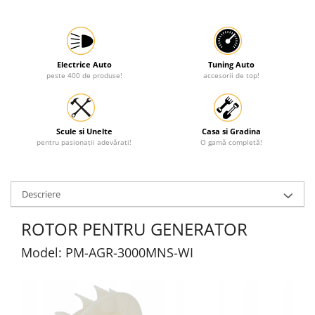
Electrice Auto
Tuning Auto
peste 400 de produse!
accesorii de top!
Scule si Unelte
Casa si Gradina
pentru pasionații adevărați!
O gamă completă!
Descriere
ROTOR PENTRU GENERATOR
Model: PM-AGR-3000MNS-WI