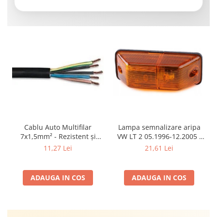
Cablu Auto Multifilar
Lampa semnalizare aripa
7x1,5mm² - Rezistent și
VW LT 2 05.1996-12.2005 ;
Flexibil pentru Remorci 12V-
Mercedes Sprinter 1995-
11,27 Lei
21,61 Lei
24V
2002, 512D-814 DA; Actros
1996-2002; Unimog 1949-;
Neoplan Euroliner,
ADAUGA IN COS
ADAUGA IN COS
Starliner,Centroliner,
Cityliner;