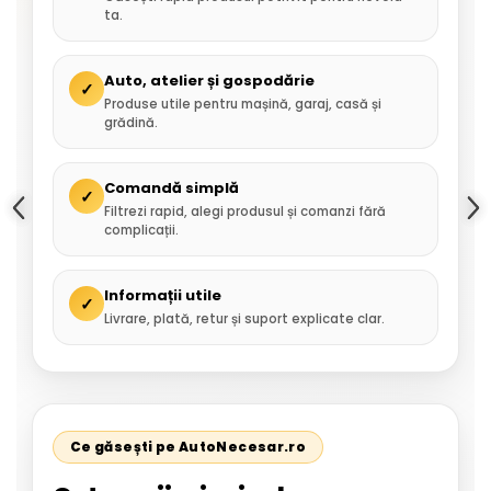
ta.
Auto, atelier și gospodărie
✓
Produse utile pentru mașină, garaj, casă și
grădină.
Comandă simplă
✓
Filtrezi rapid, alegi produsul și comanzi fără
complicații.
Informații utile
✓
Livrare, plată, retur și suport explicate clar.
Ce găsești pe AutoNecesar.ro