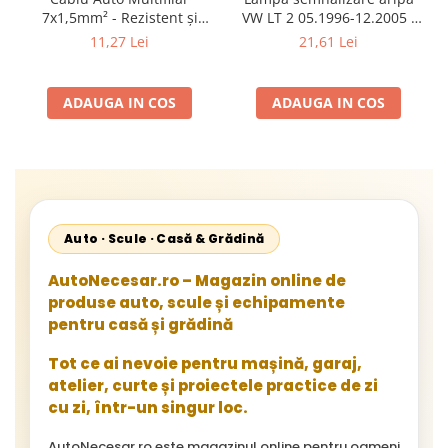
7x1,5mm² - Rezistent și
VW LT 2 05.1996-12.2005 ;
Flexibil pentru Remorci 12V-
Mercedes Sprinter 1995-
11,27 Lei
21,61 Lei
24V
2002, 512D-814 DA; Actros
1996-2002; Unimog 1949-;
Neoplan Euroliner,
ADAUGA IN COS
ADAUGA IN COS
Starliner,Centroliner,
Cityliner;
Auto · Scule · Casă & Grădină
AutoNecesar.ro – Magazin online de
produse auto, scule și echipamente
pentru casă și grădină
Tot ce ai nevoie pentru mașină, garaj,
atelier, curte și proiectele practice de zi
cu zi, într-un singur loc.
AutoNecesar.ro este magazinul online pentru oameni