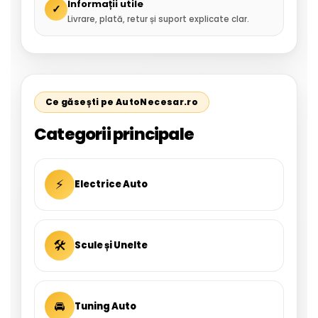
Informații utile
✓
Livrare, plată, retur și suport explicate clar.
Ce găsești pe AutoNecesar.ro
Categorii principale
⚡
Electrice Auto
🛠
Scule și Unelte
🚘
Tuning Auto