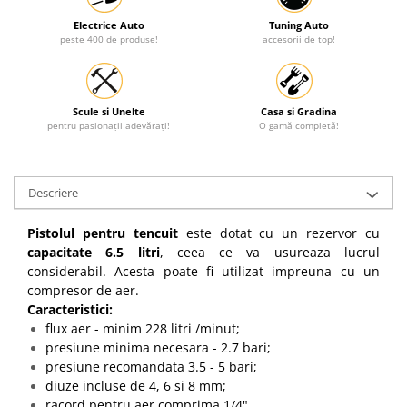
Electrice Auto
Tuning Auto
peste 400 de produse!
accesorii de top!
Scule si Unelte
Casa si Gradina
pentru pasionații adevărați!
O gamă completă!
Descriere
Pistolul pentru tencuit
este dotat cu un rezervor cu
capacitate 6.5 litri
, ceea ce va usureaza lucrul
considerabil. Acesta poate fi utilizat impreuna cu un
compresor de aer.
Caracteristici:
flux aer - minim 228 litri /minut;
presiune minima necesara - 2.7 bari;
presiune recomandata 3.5 - 5 bari;
diuze incluse de 4, 6 si 8 mm;
racord pentru aer comprima 1/4".