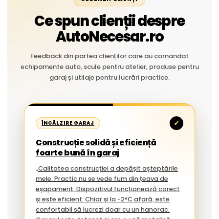
Ce spun clienții despre
AutoNecesar.ro
Feedback din partea clienților care au comandat
echipamente auto, scule pentru atelier, produse pentru
garaj și utilaje pentru lucrări practice.
✓
ÎNCĂLZIRE GARAJ
Construcție solidă și eficiență
foarte bună în garaj
„Calitatea construcției a depășit așteptările
mele. Practic nu se vede fum din țeava de
eșapament. Dispozitivul funcționează corect
și este eficient. Chiar și la -2°C afară, este
confortabil să lucrezi doar cu un hanorac.