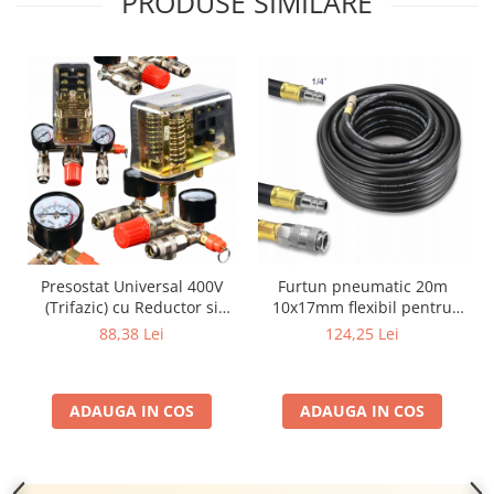
PRODUSE SIMILARE
Presostat Universal 400V
Furtun pneumatic 20m
(Trifazic) cu Reductor si
10x17mm flexibil pentru
Colector Complet pentru
compresor rezistent la ulei
88,38 Lei
124,25 Lei
Compresor 100L - 500L
SN6012
ADAUGA IN COS
ADAUGA IN COS