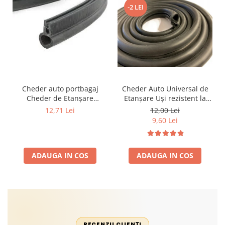
-2 LEI
Cheder auto portbagaj
Cheder Auto Universal de
Cheder de Etanșare
Etanșare Uși rezistent la
Profesional din Cauciuc -
intemperii, raze UV,
12,71 Lei
12,00 Lei
Rezistent la Apă și
îmbătrânire și temperaturi
9,60 Lei
Temperaturi Înalte, Multi-
extreme
Aplicații Vânzare la Metru
Liniar
ADAUGA IN COS
ADAUGA IN COS
RECENZII CLIENȚI