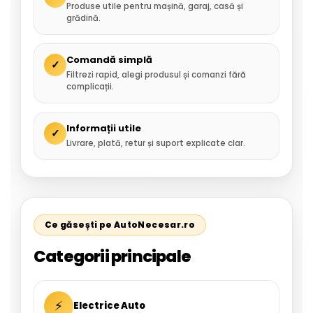
Produse utile pentru mașină, garaj, casă și
grădină.
Comandă simplă
✓
Filtrezi rapid, alegi produsul și comanzi fără
complicații.
Informații utile
✓
Livrare, plată, retur și suport explicate clar.
Ce găsești pe AutoNecesar.ro
Categorii principale
⚡
Electrice Auto