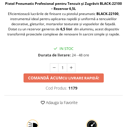
Pistol Pneumatic Profesional pentru Tencuit și Zugrăvit BLACK-22100
Protectia muncii
– Rezervor 6,5L
Eficientizează lucrările de finisare cu pistolul pneumatic
BLACK-22100
,
Scule Pneumatice
instrumentul ideal pentru aplicarea rapidă și uniformă a tencuielilor
decorative, gleturilor, mortarelor texturate și vopselelor de fațadă.
Slefuitoare
Dotat cu un rezervor generos de
6,5 litri
din aluminiu, acest dispozitiv
Suport auto
transformă proiectele complexe de renovare în sarcini simple și rapide.
Suport motocicleta
IN STOC
Surubelnite
Durata de livrare:
24 - 48 ore
Tunuri de caldura si aeroteme
Utilaje constructie
COMANDĂ ACUM
CU LIVRARE RAPIDĂ!
Cod Produs:
1179
Adauga la Favorite