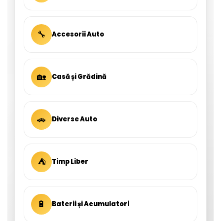
🔧
Accesorii Auto
🏡
Casă și Grădină
🚗
Diverse Auto
⛺
Timp Liber
🔋
Baterii și Acumulatori