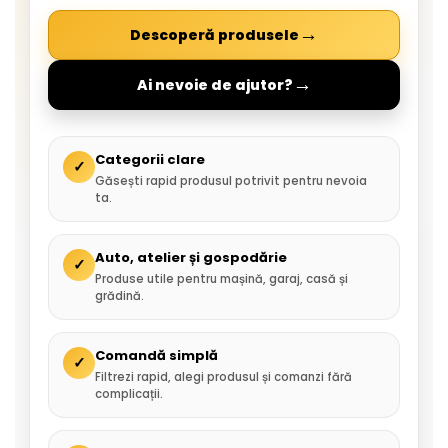
→
Descoperă produsele
→
Ai nevoie de ajutor?
Categorii clare
✓
Găsești rapid produsul potrivit pentru nevoia
ta.
Auto, atelier și gospodărie
✓
Produse utile pentru mașină, garaj, casă și
grădină.
Comandă simplă
✓
Filtrezi rapid, alegi produsul și comanzi fără
complicații.