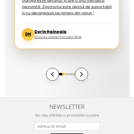
Garajul este detașat și are o ușă metalică,
neizolată. Zgomotul este destul de suportabil
și nu deranjează pe nimeni din garaj.”
Dorin Haineala
DH
Sirocou Diesel Portabil 8KW
NEWSLETTER
Nu rata ofertele si promotiile noastre