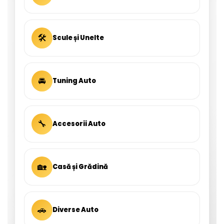
🛠
Scule și Unelte
🚘
Tuning Auto
🔧
Accesorii Auto
🏡
Casă și Grădină
🚗
Diverse Auto