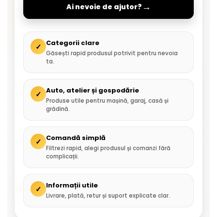
→
Ai nevoie de ajutor?
Categorii clare
✓
Găsești rapid produsul potrivit pentru nevoia
ta.
Auto, atelier și gospodărie
✓
Produse utile pentru mașină, garaj, casă și
grădină.
Comandă simplă
✓
Filtrezi rapid, alegi produsul și comanzi fără
complicații.
Informații utile
✓
Livrare, plată, retur și suport explicate clar.