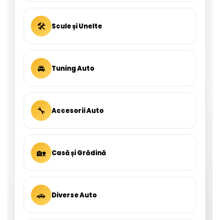
🛠
Scule și Unelte
🚘
Tuning Auto
🔧
Accesorii Auto
🏡
Casă și Grădină
🚗
Diverse Auto