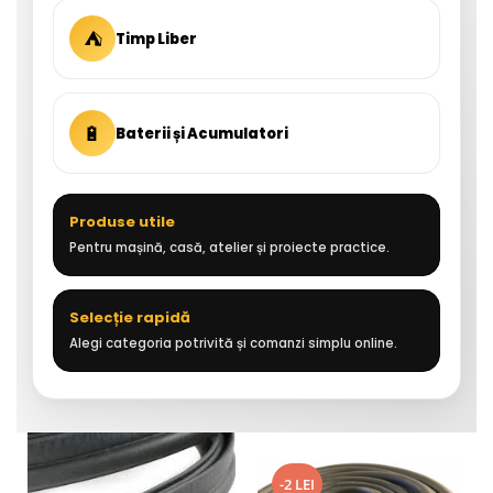
⛺
Timp Liber
🔋
Baterii și Acumulatori
Produse utile
Pentru mașină, casă, atelier și proiecte practice.
Selecție rapidă
Alegi categoria potrivită și comanzi simplu online.
-2 LEI