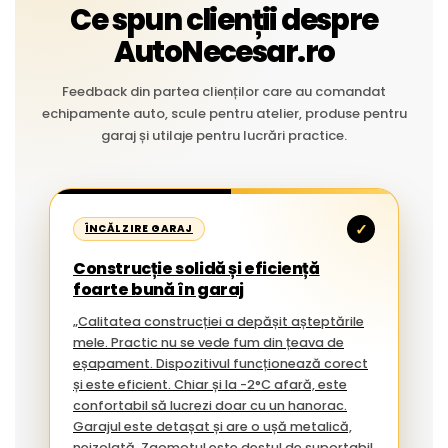
Ce spun clienții despre
AutoNecesar.ro
Feedback din partea clienților care au comandat
echipamente auto, scule pentru atelier, produse pentru
garaj și utilaje pentru lucrări practice.
✓
ÎNCĂLZIRE GARAJ
Construcție solidă și eficiență
foarte bună în garaj
„Calitatea construcției a depășit așteptările
mele. Practic nu se vede fum din țeava de
eșapament. Dispozitivul funcționează corect
și este eficient. Chiar și la -2°C afară, este
confortabil să lucrezi doar cu un hanorac.
Garajul este detașat și are o ușă metalică,
neizolată. Zgomotul este destul de suportabil