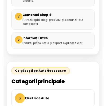
grădină.
Comandă simplă
✓
Filtrezi rapid, alegi produsul și comanzi fără
complicații.
Informații utile
✓
Livrare, plată, retur și suport explicate clar.
Ce găsești pe AutoNecesar.ro
Categorii principale
⚡
Electrice Auto