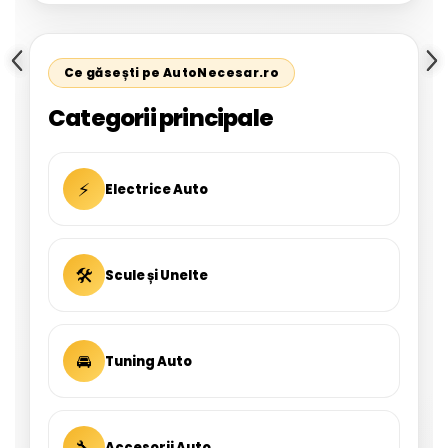
Ce găsești pe AutoNecesar.ro
Categorii principale
⚡
Electrice Auto
🛠
Scule și Unelte
🚘
Tuning Auto
🔧
Accesorii Auto