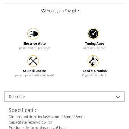
Protectia muncii
Adauga la Favorite
Scule Pneumatice
Slefuitoare
Suport auto
Suport motocicleta
Electrice Auto
Tuning Auto
peste 400 de produse!
accesorii de top!
Surubelnite
Tunuri de caldura si aeroteme
Utilaje constructie
Scule si Unelte
Casa si Gradina
pentru pasionații adevărați!
O gamă completă!
Descriere
Specificatii:
Dimensiuni duze incluse: 4mm / 6mm / 8mm
Capacitate rezervor: 5 litri
Presiune de lucru: 4 pana la 6 bar