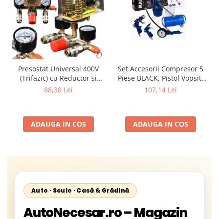
Presostat Universal 400V
Set Accesorii Compresor 5
(Trifazic) cu Reductor si
Piese BLACK, Pistol Vopsit,
Colector Complet pentru
Umflat, Suflat, Spălat și
88,38 Lei
107,14 Lei
Compresor 100L - 500L
Furtun Spiralat
ADAUGA IN COS
ADAUGA IN COS
Auto · Scule · Casă & Grădină
AutoNecesar.ro – Magazin