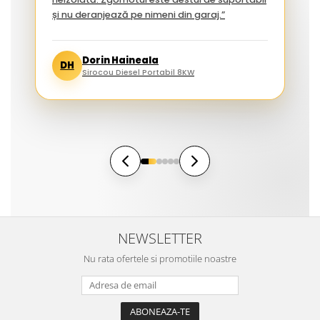
și nu deranjează pe nimeni din garaj.”
Dorin Haineala
DH
Sirocou Diesel Portabil 8KW
NEWSLETTER
Nu rata ofertele si promotiile noastre