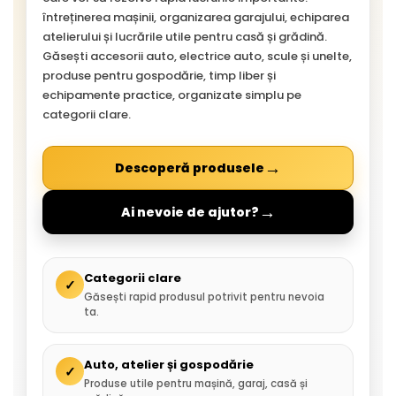
întreținerea mașinii, organizarea garajului, echiparea
atelierului și lucrările utile pentru casă și grădină.
Găsești accesorii auto, electrice auto, scule și unelte,
produse pentru gospodărie, timp liber și
echipamente practice, organizate simplu pe
categorii clare.
→
Descoperă produsele
→
Ai nevoie de ajutor?
Categorii clare
✓
Găsești rapid produsul potrivit pentru nevoia
ta.
Auto, atelier și gospodărie
✓
Produse utile pentru mașină, garaj, casă și