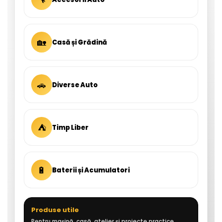
🏡
Casă și Grădină
🚗
Diverse Auto
⛺
Timp Liber
🔋
Baterii și Acumulatori
Produse utile
Pentru mașină, casă, atelier și proiecte practice.