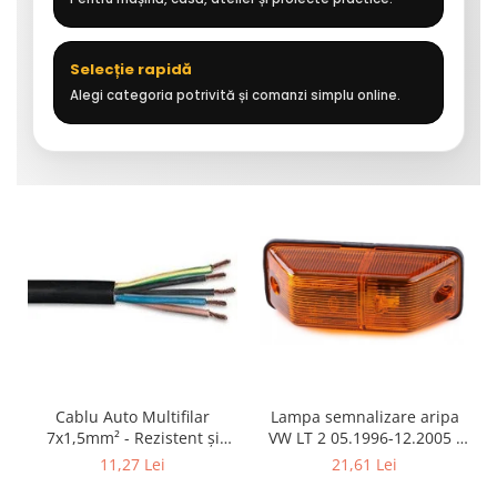
Selecție rapidă
Alegi categoria potrivită și comanzi simplu online.
Cablu Auto Multifilar
Lampa semnalizare aripa
7x1,5mm² - Rezistent și
VW LT 2 05.1996-12.2005 ;
Flexibil pentru Remorci 12V-
Mercedes Sprinter 1995-
11,27 Lei
21,61 Lei
24V
2002, 512D-814 DA; Actros