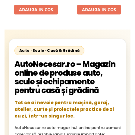
1996-2002; Unimog 1949-;
Neoplan Euroliner,
ADAUGA IN COS
ADAUGA IN COS
Starliner,Centroliner,
Cityliner;
Auto · Scule · Casă & Grădină
AutoNecesar.ro – Magazin
online de produse auto,
scule și echipamente
pentru casă și grădină
Tot ce ai nevoie pentru mașină, garaj,
atelier, curte și proiectele practice de zi
cu zi, într-un singur loc.
AutoNecesar.ro este magazinul online pentru oameni
care vor să rezolve rapid lucrurile importante: