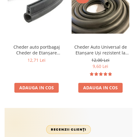
Cheder auto portbagaj
Cheder Auto Universal de
Cheder de Etanșare
Etanșare Uși rezistent la
Profesional din Cauciuc -
intemperii, raze UV,
12,71 Lei
12,00 Lei
Rezistent la Apă și
îmbătrânire și temperaturi
9,60 Lei
Temperaturi Înalte, Multi-
extreme
Aplicații Vânzare la Metru
Liniar
ADAUGA IN COS
ADAUGA IN COS
RECENZII CLIENȚI