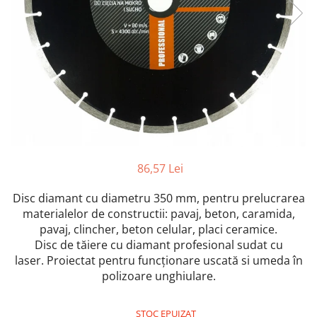
Furtune de gradina
compresoare
Mixere
Cricuri Auto Hidraulice
Pneumatice si Trapezoidale
Motocositoare si Motosape
Cricuri hidraulice
Nivela laser
Cricuri pneumatice
Pistol de vopsit
Cricuri trapezoidale
Pompe
Feon Electric
Rotopercutoare si bormasini
Generatoare curent
Taiat gresie si faianta
Gresoare
86,57 Lei
Uz intern
Macarale și vinciuri
Disc diamant cu diametru 350 mm, pentru prelucrarea
Ventilatoare radiatoare
Masini de gaurit si Insurubat
umidificatoare
materialelor de constructii: pavaj, beton, caramida,
Motoare electrice
pavaj, clincher, beton celular, placi ceramice.
Disc de tăiere cu diamant profesional sudat cu
Pistol de Lipit
laser.
Proiectat pentru funcționare uscată si umeda în
Polizoare
polizoare unghiulare.
Pompe Combustibil
STOC EPUIZAT
Prelungitoare