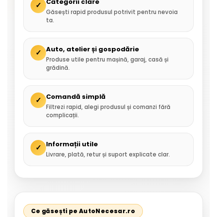
Categorii clare
✓
Găsești rapid produsul potrivit pentru nevoia
ta.
Auto, atelier și gospodărie
✓
Produse utile pentru mașină, garaj, casă și
grădină.
Comandă simplă
✓
Filtrezi rapid, alegi produsul și comanzi fără
complicații.
Informații utile
✓
Livrare, plată, retur și suport explicate clar.
Ce găsești pe AutoNecesar.ro