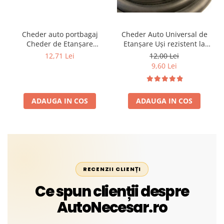
Cheder auto portbagaj
Cheder Auto Universal de
Cheder de Etanșare
Etanșare Uși rezistent la
Profesional din Cauciuc -
intemperii, raze UV,
12,71 Lei
12,00 Lei
Rezistent la Apă și
îmbătrânire și temperaturi
9,60 Lei
Temperaturi Înalte, Multi-
extreme
Aplicații Vânzare la Metru
Liniar
ADAUGA IN COS
ADAUGA IN COS
RECENZII CLIENȚI
Ce spun clienții despre
AutoNecesar.ro