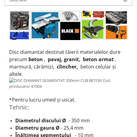
Disc diamantat destinat tăierii materialelor dure
precum
beton
,
pavaj, granit,
beton armat
,
marmură, cărămizi,
clincher,
beton celular și
altele.
*Pentru lucru umed și uscat.
Tehnic:
Diametrul discului Ø
- 350 mm
Diametru gaura Ø
- 25,4 mm
Înălțimea segmentului
- 10 mm