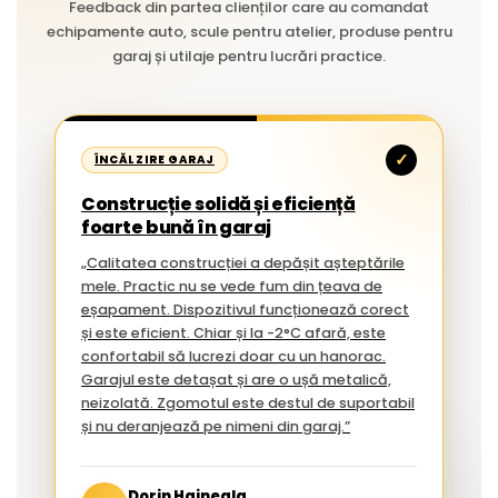
Feedback din partea clienților care au comandat
echipamente auto, scule pentru atelier, produse pentru
garaj și utilaje pentru lucrări practice.
✓
ÎNCĂLZIRE GARAJ
Construcție solidă și eficiență
foarte bună în garaj
„Calitatea construcției a depășit așteptările
mele. Practic nu se vede fum din țeava de
eșapament. Dispozitivul funcționează corect
și este eficient. Chiar și la -2°C afară, este
confortabil să lucrezi doar cu un hanorac.
Garajul este detașat și are o ușă metalică,
neizolată. Zgomotul este destul de suportabil
și nu deranjează pe nimeni din garaj.”
Dorin Haineala