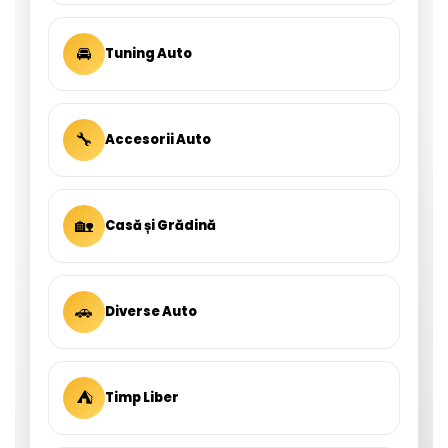
🚘
Tuning Auto
🔧
Accesorii Auto
🏡
Casă și Grădină
🚗
Diverse Auto
⛺
Timp Liber