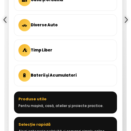
🚗
Diverse Auto
⛺
Timp Liber
🔋
Baterii și Acumulatori
Produse utile
Pentru mașină, casă, atelier și proiecte practice.
Selecție rapidă