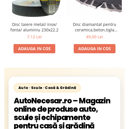
Disc taiere metal/ inox/
Disc diamantat pentru
fonta/ aluminiu 230x22.2
ceramica,beton,tigla
diametru 133 mm grosimea
7,12 Lei
49,00 Lei
4,5 mm
ADAUGA IN COS
ADAUGA IN COS
Auto · Scule · Casă & Grădină
AutoNecesar.ro – Magazin
online de produse auto,
scule și echipamente
pentru casă și grădină