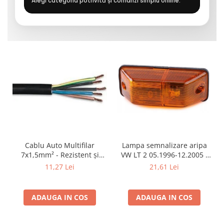
Alegi categoria potrivită și comanzi simplu online.
Cablu Auto Multifilar
Lampa semnalizare aripa
7x1,5mm² - Rezistent și
VW LT 2 05.1996-12.2005 ;
Flexibil pentru Remorci 12V-
Mercedes Sprinter 1995-
11,27 Lei
21,61 Lei
24V
2002, 512D-814 DA; Actros
1996-2002; Unimog 1949-;
Neoplan Euroliner,
ADAUGA IN COS
ADAUGA IN COS
Starliner,Centroliner,
Cityliner;