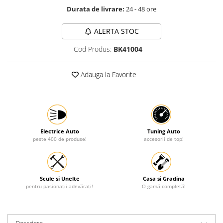
Durata de livrare:
24 - 48 ore
Protectia muncii
Scule Pneumatice
ALERTA STOC
Slefuitoare
Cod Produs:
BK41004
Suport auto
Adauga la Favorite
Suport motocicleta
Surubelnite
Tunuri de caldura si aeroteme
Utilaje constructie
Electrice Auto
Tuning Auto
peste 400 de produse!
accesorii de top!
Scule si Unelte
Casa si Gradina
pentru pasionații adevărați!
O gamă completă!
Descriere