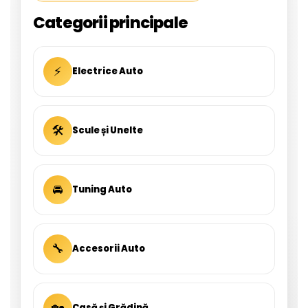
Categorii principale
⚡
Electrice Auto
🛠
Scule și Unelte
🚘
Tuning Auto
🔧
Accesorii Auto
🏡
Casă și Grădină