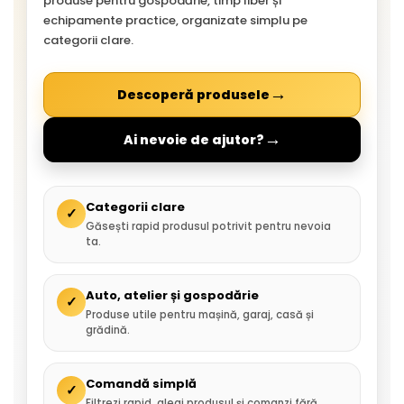
produse pentru gospodărie, timp liber și
echipamente practice, organizate simplu pe
categorii clare.
→
Descoperă produsele
→
Ai nevoie de ajutor?
Categorii clare
✓
Găsești rapid produsul potrivit pentru nevoia
ta.
Auto, atelier și gospodărie
✓
Produse utile pentru mașină, garaj, casă și
grădină.
Comandă simplă
✓
Filtrezi rapid, alegi produsul și comanzi fără