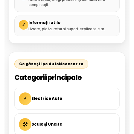
complicații.
Informații utile
✓
Livrare, plată, retur și suport explicate clar.
Ce găsești pe AutoNecesar.ro
Categorii principale
⚡
Electrice Auto
🛠
Scule și Unelte