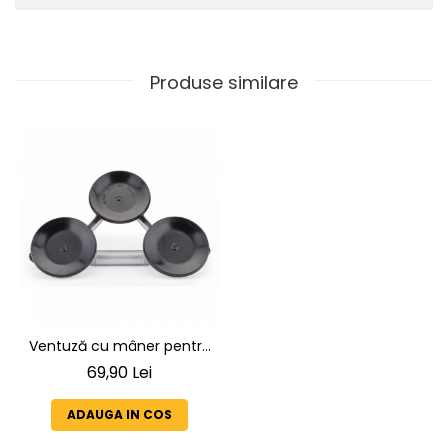
Produse similare
Ventuză cu mâner pentru
geamuri- max 150kg
69,90 Lei
ADAUGA IN COS