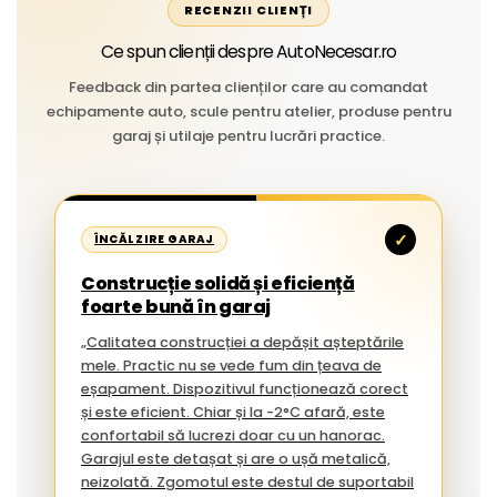
RECENZII CLIENȚI
Ce spun clienții despre AutoNecesar.ro
Feedback din partea clienților care au comandat
echipamente auto, scule pentru atelier, produse pentru
garaj și utilaje pentru lucrări practice.
✓
ÎNCĂLZIRE GARAJ
Construcție solidă și eficiență
foarte bună în garaj
„Calitatea construcției a depășit așteptările
mele. Practic nu se vede fum din țeava de
eșapament. Dispozitivul funcționează corect
și este eficient. Chiar și la -2°C afară, este
confortabil să lucrezi doar cu un hanorac.
Garajul este detașat și are o ușă metalică,
neizolată. Zgomotul este destul de suportabil