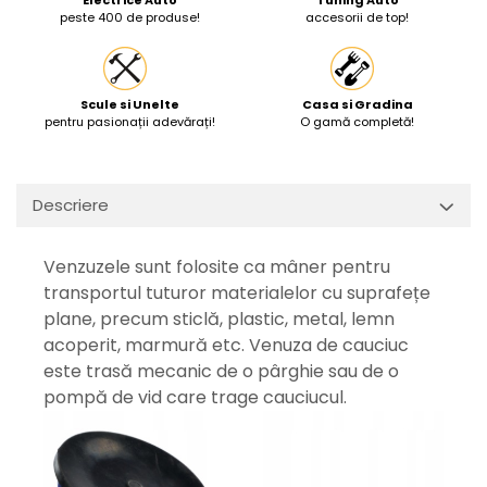
Electrice Auto
Tuning Auto
peste 400 de produse!
accesorii de top!
Protectia muncii
Scule Pneumatice
Slefuitoare
Scule si Unelte
Casa si Gradina
pentru pasionații adevărați!
O gamă completă!
Suport auto
Suport motocicleta
Surubelnite
Descriere
Tunuri de caldura si aeroteme
Utilaje constructie
Venzuzele sunt folosite ca mâner pentru
transportul tuturor materialelor cu suprafețe
plane, precum sticlă, plastic, metal, lemn
acoperit, marmură etc.
Venuza de cauciuc
este trasă mecanic de o pârghie sau de o
pompă de vid care trage cauciucul.