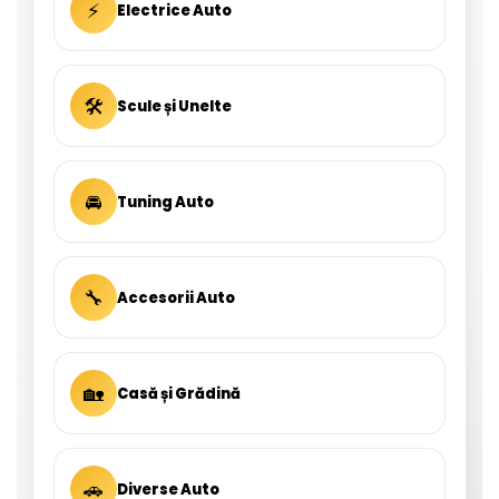
⚡
Electrice Auto
🛠
Scule și Unelte
🚘
Tuning Auto
🔧
Accesorii Auto
🏡
Casă și Grădină
🚗
Diverse Auto