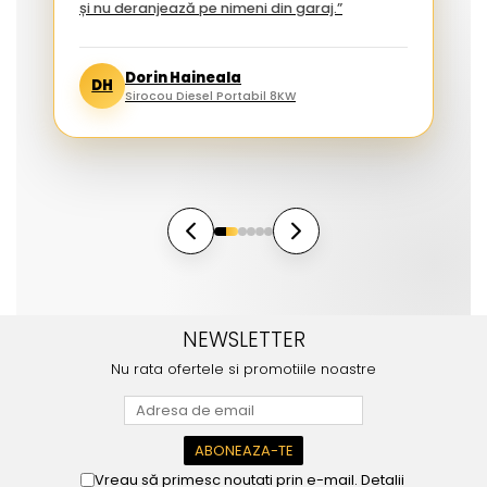
și nu deranjează pe nimeni din garaj.”
Dorin Haineala
DH
Sirocou Diesel Portabil 8KW
NEWSLETTER
Nu rata ofertele si promotiile noastre
Vreau să primesc noutati prin e-mail. Detalii