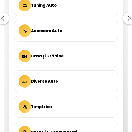
🚘
Tuning Auto
🔧
Accesorii Auto
🏡
Casă și Grădină
🚗
Diverse Auto
⛺
Timp Liber