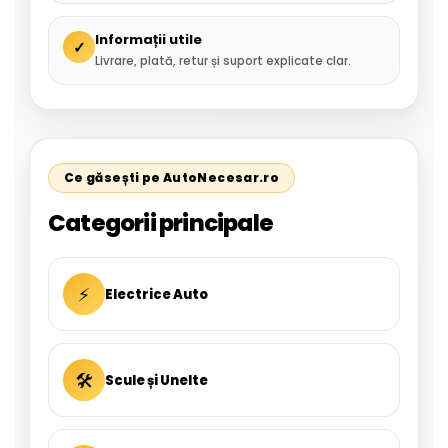
Informații utile
✓
Livrare, plată, retur și suport explicate clar.
Ce găsești pe AutoNecesar.ro
Categorii principale
⚡
Electrice Auto
🛠
Scule și Unelte