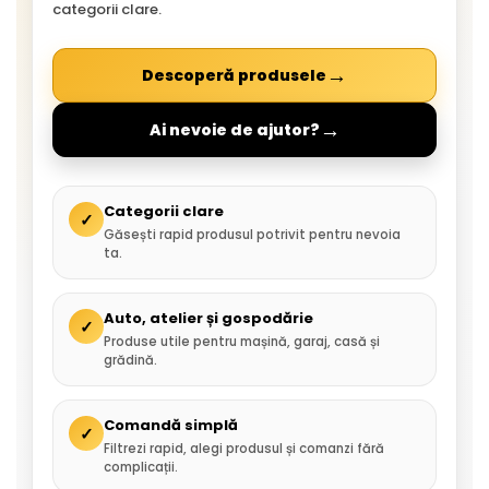
categorii clare.
→
Descoperă produsele
→
Ai nevoie de ajutor?
Categorii clare
✓
Găsești rapid produsul potrivit pentru nevoia
ta.
Auto, atelier și gospodărie
✓
Produse utile pentru mașină, garaj, casă și
grădină.
Comandă simplă
✓
Filtrezi rapid, alegi produsul și comanzi fără
complicații.