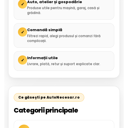
Auto, atelier și gospodărie
✓
Produse utile pentru mașină, garaj, casă și
grădină.
Comandă simplă
✓
Filtrezi rapid, alegi produsul și comanzi fără
complicații.
Informații utile
✓
Livrare, plată, retur și suport explicate clar.
Ce găsești pe AutoNecesar.ro
Categorii principale