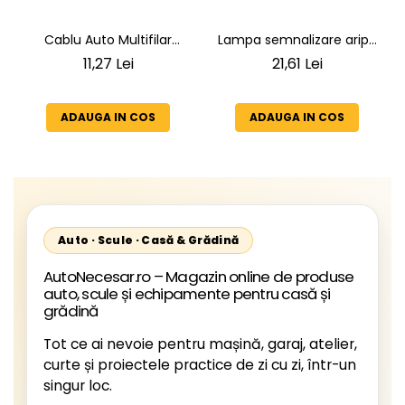
Lampa semnalizare aripa
Cablu Auto Multifilar
VW LT 2 05.1996-12.2005 ;
7x1,5mm² - Rezistent și
21,61 Lei
11,27 Lei
Mercedes Sprinter 1995-
Flexibil pentru Remorci 12V-
2002, 512D-814 DA; Actros
24V
1996-2002; Unimog 1949-;
ADAUGA IN COS
ADAUGA IN COS
Neoplan Euroliner,
Starliner,Centroliner,
Cityliner;
Auto · Scule · Casă & Grădină
AutoNecesar.ro – Magazin online de produse
auto, scule și echipamente pentru casă și
grădină
Tot ce ai nevoie pentru mașină, garaj, atelier,
curte și proiectele practice de zi cu zi, într-un
singur loc.