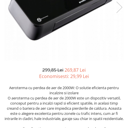
Furtune de gradina
compresoare
Mixere
Cricuri Auto Hidraulice
Pneumatice si Trapezoidale
Motocositoare si Motosape
Cricuri hidraulice
Nivela laser
Cricuri pneumatice
Pistol de vopsit
Cricuri trapezoidale
Pompe
Feon Electric
Rotopercutoare si bormasini
Generatoare curent
Taiat gresie si faianta
Gresoare
299,85 Lei
269,87 Lei
Uz intern
Macarale și vinciuri
Economisesti:
29,99
Lei
Ventilatoare radiatoare
Masini de gaurit si Insurubat
umidificatoare
Aeroterma cu perdea de aer de 2000W: O solutie eficienta pentru
Motoare electrice
incalzire si izolare
O aeroterma cu perdea de aer de 2000W este un dispozitiv versatil,
Pistol de Lipit
conceput pentru a incalzi rapid si eficient spatiile, in acelasi timp
creand o bariera de aer care impiedica pierderile de caldura. Aceasta
Polizoare
este o alegere excelenta pentru zonele cu trafic intens, cum ar fi
Pompe Combustibil
intrarile in cladiri, hale industriale, garaje sau chiar in spatii rezidentiale.
Prelungitoare