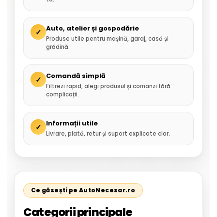
Auto, atelier și gospodărie
✓
Produse utile pentru mașină, garaj, casă și
grădină.
Comandă simplă
✓
Filtrezi rapid, alegi produsul și comanzi fără
complicații.
Informații utile
✓
Livrare, plată, retur și suport explicate clar.
Ce găsești pe AutoNecesar.ro
Categorii principale