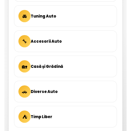
🚘
Tuning Auto
🔧
Accesorii Auto
🏡
Casă și Grădină
🚗
Diverse Auto
⛺
Timp Liber