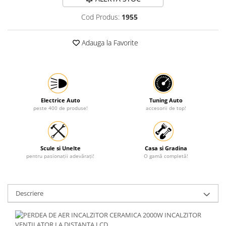
Cod Produs:
1955
Adauga la Favorite
Electrice Auto
Tuning Auto
peste 400 de produse!
accesorii de top!
Scule si Unelte
Casa si Gradina
pentru pasionații adevărați!
O gamă completă!
Descriere