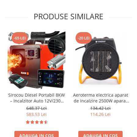
PRODUSE SIMILARE
-65 LEI
-20 LEI
Sirocou Diesel Portabil 8KW
Aeroterma electrica aparat
– Incalzitor Auto 12V/230V
de incalzire 2500W aparat
cu Afisaj Digital
de incalzire
648,37 Lei
134,42 Lei
583,53 Lei
114,26 Lei
ADAUGA IN COS
ADAUGA IN COS