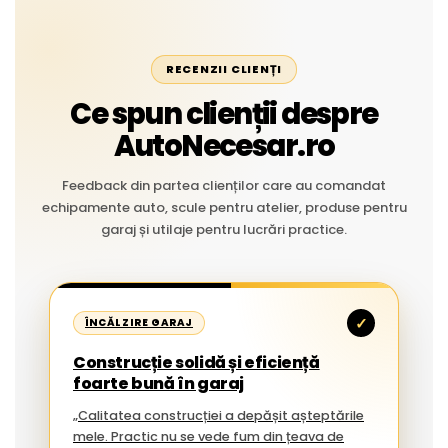
RECENZII CLIENȚI
Ce spun clienții despre
AutoNecesar.ro
Feedback din partea clienților care au comandat
echipamente auto, scule pentru atelier, produse pentru
garaj și utilaje pentru lucrări practice.
✓
ÎNCĂLZIRE GARAJ
Construcție solidă și eficiență
foarte bună în garaj
„Calitatea construcției a depășit așteptările
mele. Practic nu se vede fum din țeava de