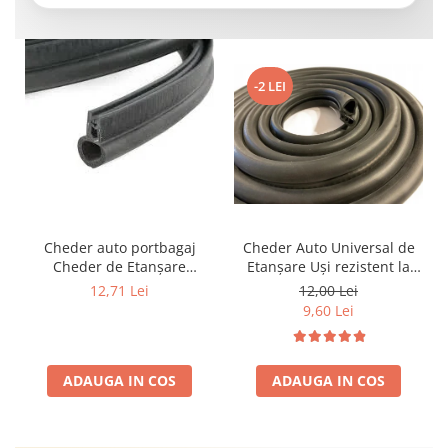
-2 LEI
Cheder auto portbagaj
Cheder Auto Universal de
Cheder de Etanșare
Etanșare Uși rezistent la
Profesional din Cauciuc -
intemperii, raze UV,
12,71 Lei
12,00 Lei
Rezistent la Apă și
îmbătrânire și temperaturi
9,60 Lei
Temperaturi Înalte, Multi-
extreme
Aplicații Vânzare la Metru
Liniar
ADAUGA IN COS
ADAUGA IN COS