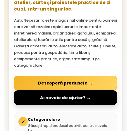
atelier, curte și proiectele practice de zi
cu zi, într-un singur loc.
AutoNecesar.ro este magazinul online pentru oameni
care vor să rezolve rapid lucrurile importante:
întreținerea mașinii, organizarea garajului, echiparea
atelierului și lucrările utile pentru casă și grădină.
Găsești accesorii auto, electrice auto, scule și unelte,
produse pentru gospodărie, timp liber și
echipamente practice, organizate simplu pe
categorii clare.
→
Descoperă produsele
→
Ai nevoie de ajutor?
Categorii clare
✓
Găsești rapid produsul potrivit pentru nevoia
ta.