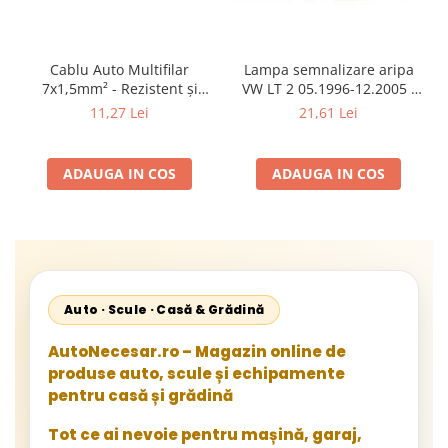
Cablu Auto Multifilar
Lampa semnalizare aripa
7x1,5mm² - Rezistent și
VW LT 2 05.1996-12.2005 ;
Flexibil pentru Remorci 12V-
Mercedes Sprinter 1995-
11,27 Lei
21,61 Lei
24V
2002, 512D-814 DA; Actros
1996-2002; Unimog 1949-;
Neoplan Euroliner,
ADAUGA IN COS
ADAUGA IN COS
Starliner,Centroliner,
Cityliner;
Auto · Scule · Casă & Grădină
AutoNecesar.ro – Magazin online de
produse auto, scule și echipamente
pentru casă și grădină
Tot ce ai nevoie pentru mașină, garaj,