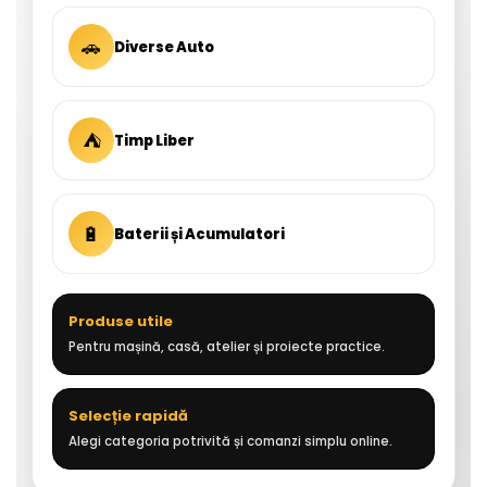
🚗
Diverse Auto
⛺
Timp Liber
🔋
Baterii și Acumulatori
Produse utile
Pentru mașină, casă, atelier și proiecte practice.
Selecție rapidă
Alegi categoria potrivită și comanzi simplu online.