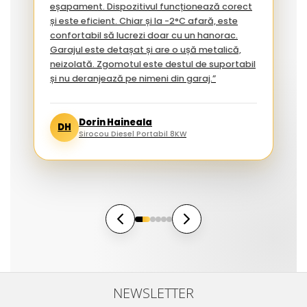
eșapament. Dispozitivul funcționează corect
și este eficient. Chiar și la -2°C afară, este
confortabil să lucrezi doar cu un hanorac.
Garajul este detașat și are o ușă metalică,
neizolată. Zgomotul este destul de suportabil
și nu deranjează pe nimeni din garaj.”
Dorin Haineala
DH
Sirocou Diesel Portabil 8KW
NEWSLETTER