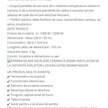
✅Scopul perdelei de aer este de a mentine temperatura setata in
camera si de a minimiza pierderile de caldura cauzate cel mai
adesea de usile de intrare deschise frecvent.
✅ Perfect pentru zilele fierbinti de vara, racind eficient camera, iar
iarna, incalzind-o.
DATE TEHNICE:
Putere de incalzire: 0 / 1000 W / 2000 W
Alimentare: retea 230 V / 50 Hz
Cronometru: de la 1 la 8 ore
Lungime cablu de alimentare: 155 cm
Greutate neta: 2 kg
Functii: incalzire si alimentare cu aer
UN PRODUS, MULTE AVANTAJ
✔️ Termometru incorporat
✔️ Functionare silentioasa
✔️ Element de incalzire ceramica
✔️ Detectare ferestre deschise
✔️ Program saptamanal de lucru
✔️ Telecomanda
✔️ Setat pentru a se atasa de perete