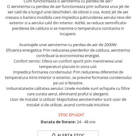
Cum functioneaza o aeroterma cu perdea de aer?
O aeroterma cu perdea de aer functioneaza prin suflarea unui jet de
Protectia muncii
aer cald de-a lungul unei deschideri, de obicei o usa. Acest jet de aer
Scule Pneumatice
creeaza o bariera invizibila care impiedica patrunderea aerului rece din
exterior si a aerului cald din interior. Astfel, se reduce semnificativ
Slefuitoare
pierderea de caldura si se mentine o temperatura constanta in
incapere.
Suport auto
Avantajele unei aeroterme cu perdea de aer de 2000W:
Suport motocicleta
Eficienta energetica: Prin reducerea pierderilor de caldura, aeroterma
Surubelnite
contribuie la economisirea energiei.
Confort termic: Ofera un confort sporit prin mentinerea unei
Tunuri de caldura si aeroteme
temperaturi placute in zona usii.
Impiedica formarea condensului: Prin reducerea diferentei de
Utilaje constructie
temperatura intre interior si exterior, se previne formarea condensului
pe usi si ferestre.
Imbunatateste calitatea aerului: Unele modele sunt echipate cu filtre
care curata aerul, eliminand praful si alergenii.
Usor de instalat si utilizat: Majoritatea aerotermelor sunt usor de
instalat si de utilizat, avand controale intuitive.
STOC EPUIZAT
Durata de livrare:
24 - 48 ore
ALERTA STOC