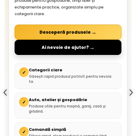
produse pentru gospodărie, timp liber și
echipamente practice, organizate simplu pe
categorii clare.
→
Descoperă produsele
→
Ai nevoie de ajutor?
Categorii clare
✓
Găsești rapid produsul potrivit pentru nevoia
ta.
Auto, atelier și gospodărie
✓
Produse utile pentru mașină, garaj, casă și
grădină.
Comandă simplă
✓