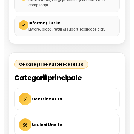
Filtrezi rapid, alegi produsul și comanzi fără
complicații.
Informații utile
✓
Livrare, plată, retur și suport explicate clar.
Ce găsești pe AutoNecesar.ro
Categorii principale
⚡
Electrice Auto
🛠
Scule și Unelte