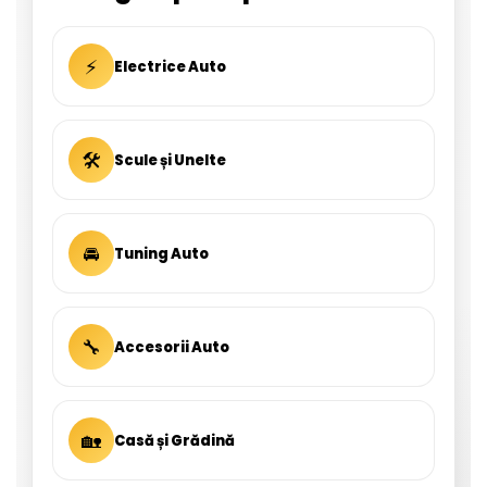
⚡
Electrice Auto
🛠
Scule și Unelte
🚘
Tuning Auto
🔧
Accesorii Auto
🏡
Casă și Grădină