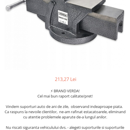
Furtune de gradina
compresoare
Mixere
Cricuri Auto Hidraulice
Pneumatice si Trapezoidale
Motocositoare si Motosape
Cricuri hidraulice
Nivela laser
Cricuri pneumatice
Pistol de vopsit
Cricuri trapezoidale
Pompe
Feon Electric
Rotopercutoare si bormasini
Generatoare curent
Taiat gresie si faianta
Gresoare
Uz intern
Macarale și vinciuri
213,27 Lei
Ventilatoare radiatoare
Masini de gaurit si Insurubat
umidificatoare
⚡ BRAND VERDA!
Motoare electrice
Cel mai bun raport calitate/pret!
Pistol de Lipit
Vindem suporturi auto de ani de zile, observand indeaproape piata.
Polizoare
Ca raspuns la nevoile clientilor, ne-am rafinat estacatoarele, eliminand
cu atentie problemele aparute de-a lungul anilor.
Pompe Combustibil
Nu riscati siguranta vehiculului dvs. - alegeti suporturile si suporturile
Prelungitoare