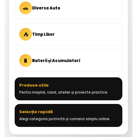
🚗
Diverse Auto
⛺
Timp Liber
🔋
Baterii și Acumulatori
Produse utile
Pentru mașină, casă, atelier și proiecte practice.
Selecție rapidă
Alegi categoria potrivită și comanzi simplu online.