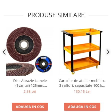
PRODUSE SIMILARE
Carucior de atelier mobil cu
Disc Abraziv Lamele
3 rafturi, capacitate 100 kg,
(Evantai) 125mm,
portocaliu, structura din
Granulație , pentru Metal și
130,15 Lei
2,38 Lei
otel, maner si suport scule,
Lemn, P80 125x22.2mm
4 Roti (2 Pivotante)
ADAUGA IN COS
ADAUGA IN COS