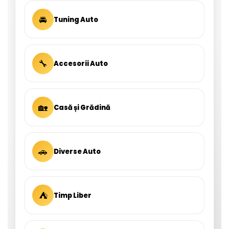
🚘
Tuning Auto
🔧
Accesorii Auto
🏡
Casă și Grădină
🚗
Diverse Auto
⛺
Timp Liber