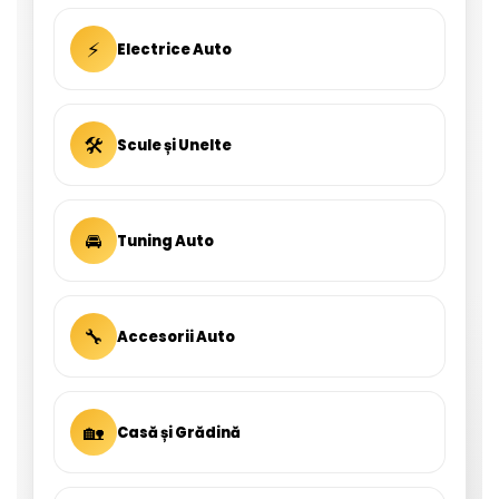
⚡
Electrice Auto
🛠
Scule și Unelte
🚘
Tuning Auto
🔧
Accesorii Auto
🏡
Casă și Grădină