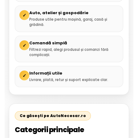
Auto, atelier și gospodărie
✓
Produse utile pentru mașină, garaj, casă și
grădină.
Comandă simplă
✓
Filtrezi rapid, alegi produsul și comanzi fără
complicații.
Informații utile
✓
Livrare, plată, retur și suport explicate clar.
Ce găsești pe AutoNecesar.ro
Categorii principale