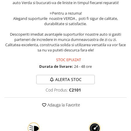
auto Verda si bucurati-va de liniste in timpul fiecarei reparatii!
Protectia muncii
⭐Pentru a rezuma!
Scule Pneumatice
Alegand suporturile noastre VERDA , poti fi sigur de calitate,
durabilitate si satisfactie.
Slefuitoare
Descoperiti imediat avantajele suporturilor noastre auto si gasiti
Suport auto
parteneri de incredere in munca dumneavoastra de zi cu zi.
Suport motocicleta
Calitatea excelenta, constructia solida si utilizarea versatila va vor face
sa nu va puteti descurca fara ele!
Surubelnite
STOC EPUIZAT
Tunuri de caldura si aeroteme
Durata de livrare:
24 - 48 ore
Utilaje constructie
ALERTA STOC
Cod Produs:
C2101
Adauga la Favorite