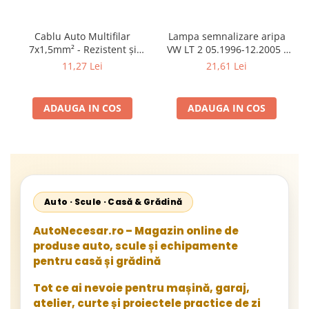
Cablu Auto Multifilar
Lampa semnalizare aripa
7x1,5mm² - Rezistent și
VW LT 2 05.1996-12.2005 ;
Flexibil pentru Remorci 12V-
Mercedes Sprinter 1995-
11,27 Lei
21,61 Lei
24V
2002, 512D-814 DA; Actros
1996-2002; Unimog 1949-;
Neoplan Euroliner,
ADAUGA IN COS
ADAUGA IN COS
Starliner,Centroliner,
Cityliner;
Auto · Scule · Casă & Grădină
AutoNecesar.ro – Magazin online de
produse auto, scule și echipamente
pentru casă și grădină
Tot ce ai nevoie pentru mașină, garaj,
atelier, curte și proiectele practice de zi