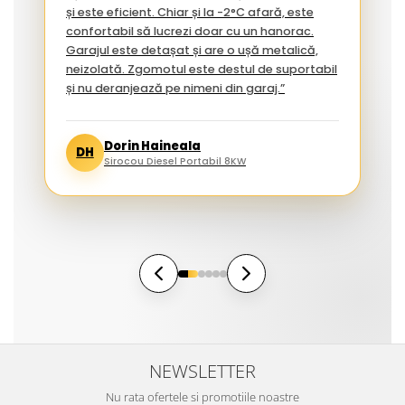
și este eficient. Chiar și la -2°C afară, este
confortabil să lucrezi doar cu un hanorac.
Garajul este detașat și are o ușă metalică,
neizolată. Zgomotul este destul de suportabil
și nu deranjează pe nimeni din garaj.”
Dorin Haineala
DH
Sirocou Diesel Portabil 8KW
NEWSLETTER
Nu rata ofertele si promotiile noastre