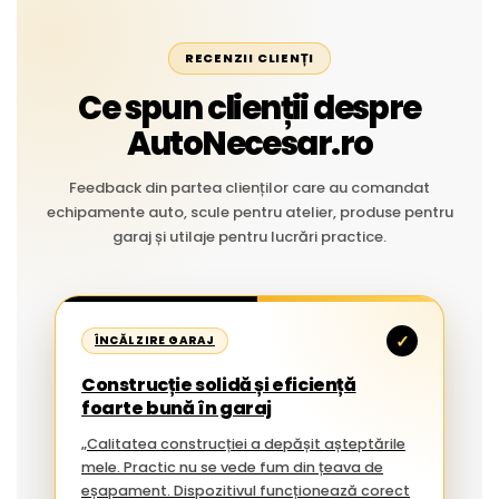
RECENZII CLIENȚI
Ce spun clienții despre
AutoNecesar.ro
Feedback din partea clienților care au comandat
echipamente auto, scule pentru atelier, produse pentru
garaj și utilaje pentru lucrări practice.
✓
ÎNCĂLZIRE GARAJ
Construcție solidă și eficiență
foarte bună în garaj
„Calitatea construcției a depășit așteptările
mele. Practic nu se vede fum din țeava de
eșapament. Dispozitivul funcționează corect