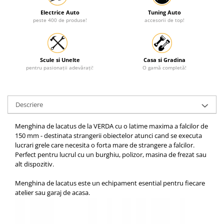
Electrice Auto
Tuning Auto
peste 400 de produse!
accesorii de top!
Scule si Unelte
Casa si Gradina
pentru pasionații adevărați!
O gamă completă!
Descriere
Menghina de lacatus de la VERDA cu o latime maxima a falcilor de
150 mm - destinata strangerii obiectelor atunci cand se executa
lucrari grele care necesita o forta mare de strangere a falcilor.
Perfect pentru lucrul cu un burghiu, polizor, masina de frezat sau
alt dispozitiv.
Menghina de lacatus este un echipament esential pentru fiecare
atelier sau garaj de acasa.