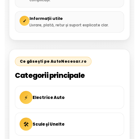
complicații.
Informații utile
✓
Livrare, plată, retur și suport explicate clar.
Ce găsești pe AutoNecesar.ro
Categorii principale
⚡
Electrice Auto
🛠
Scule și Unelte