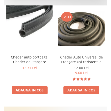
-2 LEI
Cheder auto portbagaj
Cheder Auto Universal de
Cheder de Etanșare
Etanșare Uși rezistent la
Profesional din Cauciuc -
intemperii, raze UV,
12,71 Lei
12,00 Lei
Rezistent la Apă și
îmbătrânire și temperaturi
9,60 Lei
Temperaturi Înalte, Multi-
extreme
Aplicații Vânzare la Metru
Liniar
ADAUGA IN COS
ADAUGA IN COS