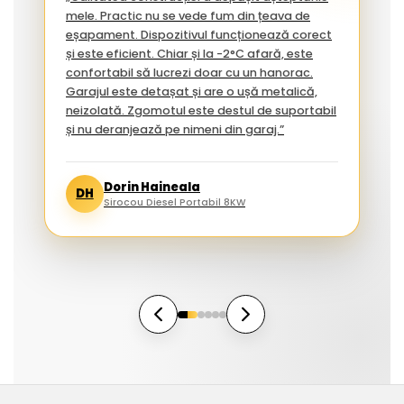
mele. Practic nu se vede fum din țeava de
eșapament. Dispozitivul funcționează corect
și este eficient. Chiar și la -2°C afară, este
confortabil să lucrezi doar cu un hanorac.
Garajul este detașat și are o ușă metalică,
neizolată. Zgomotul este destul de suportabil
și nu deranjează pe nimeni din garaj.”
Dorin Haineala
DH
Sirocou Diesel Portabil 8KW