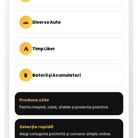
🚗
Diverse Auto
⛺
Timp Liber
🔋
Baterii și Acumulatori
Produse utile
Pentru mașină, casă, atelier și proiecte practice.
Selecție rapidă
Alegi categoria potrivită și comanzi simplu online.