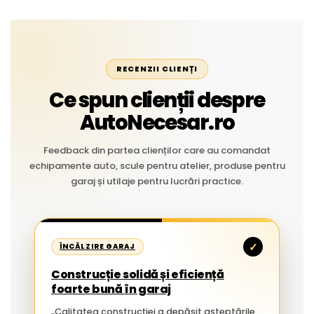
RECENZII CLIENȚI
Ce spun clienții despre
AutoNecesar.ro
Feedback din partea clienților care au comandat
echipamente auto, scule pentru atelier, produse pentru
garaj și utilaje pentru lucrări practice.
✓
ÎNCĂLZIRE GARAJ
Construcție solidă și eficiență
foarte bună în garaj
„Calitatea construcției a depășit așteptările