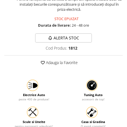
instalați becurile corespunzătoare și să introduceți dopul în
Protectia muncii
priza electrică.
Scule Pneumatice
STOC EPUIZAT
Slefuitoare
Durata de livrare:
24 - 48 ore
Suport auto
ALERTA STOC
Suport motocicleta
Cod Produs:
1812
Surubelnite
Tunuri de caldura si aeroteme
Adauga la Favorite
Utilaje constructie
Electrice Auto
Tuning Auto
peste 400 de produse!
accesorii de top!
Scule si Unelte
Casa si Gradina
pentru pasionații adevărați!
O gamă completă!