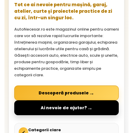
Tot ce ai nevoie pentru mașină, garaj,
atelier, curte și proiectele practice de zi
cu zi, într-un singur loc.
AutoNecesar.ro este magazinul online pentru oameni
care vor să rezolve rapid lucrurile importante:
întreținerea mașinii, organizarea garajului, echiparea
atelierului și lucrările utile pentru casă și grădină.
Găsești accesorii auto, electrice auto, scule și unelte,
produse pentru gospodărie, timp liber și
echipamente practice, organizate simplu pe
categorii clare.
→
Descoperă produsele
→
Ai nevoie de ajutor?
Categorii clare
✓