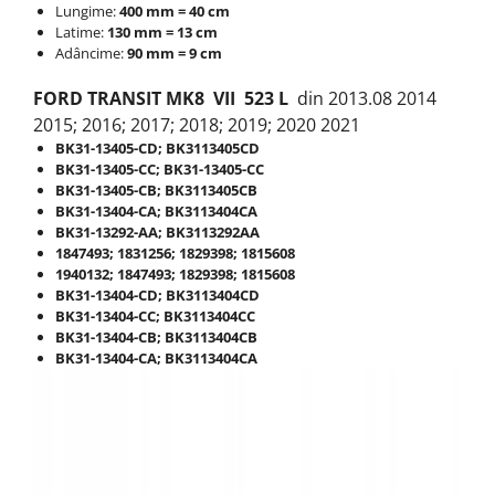
Lungime:
400 mm = 40 cm
Latime:
130 mm = 13 cm
Adâncime:
90 mm = 9 cm
FORD TRANSIT MK8
VII
523 L
din 2013.08 2014
2015; 2016; 2017; 2018; 2019; 2020 2021
BK31-13405-CD; BK3113405CD
BK31-13405-CC; BK31-13405-CC
BK31-13405-CB; BK3113405CB
BK31-13404-CA; BK3113404CA
BK31-13292-AA; BK3113292AA
1847493; 1831256; 1829398; 1815608
1940132; 1847493; 1829398; 1815608
BK31-13404-CD; BK3113404CD
BK31-13404-CC; BK3113404CC
BK31-13404-CB; BK3113404CB
BK31-13404-CA; BK3113404CA