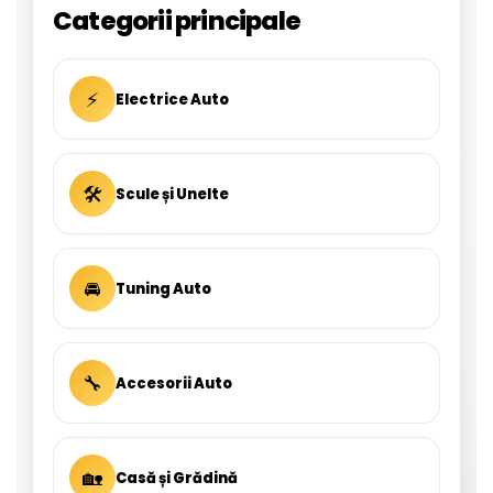
Categorii principale
⚡
Electrice Auto
🛠
Scule și Unelte
🚘
Tuning Auto
🔧
Accesorii Auto
🏡
Casă și Grădină