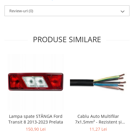
Review-uri
(0)
PRODUSE SIMILARE
Lampa spate STÂNGA Ford
Cablu Auto Multifilar
Transit 8 2013-2023 Prelata
7x1,5mm² - Rezistent și
Flexibil pentru Remorci 12V-
150,90 Lei
11,27 Lei
24V