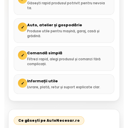
Găsești rapid produsul potrivit pentru nevoia
ta.
Auto, atelier și gospodărie
✓
Produse utile pentru mașină, garaj, casă și
grădină.
Comandă simplă
✓
Filtrezi rapid, alegi produsul și comanzi fără
complicații.
Informații utile
✓
Livrare, plată, retur și suport explicate clar.
Ce găsești pe AutoNecesar.ro