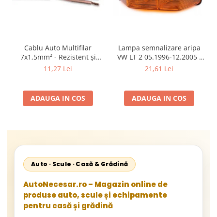
Cablu Auto Multifilar
Lampa semnalizare aripa
7x1,5mm² - Rezistent și
VW LT 2 05.1996-12.2005 ;
Flexibil pentru Remorci 12V-
Mercedes Sprinter 1995-
11,27 Lei
21,61 Lei
24V
2002, 512D-814 DA; Actros
1996-2002; Unimog 1949-;
Neoplan Euroliner,
ADAUGA IN COS
ADAUGA IN COS
Starliner,Centroliner,
Cityliner;
Auto · Scule · Casă & Grădină
AutoNecesar.ro – Magazin online de
produse auto, scule și echipamente
pentru casă și grădină