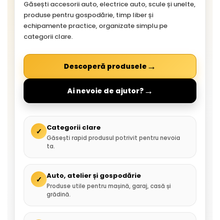
Găsești accesorii auto, electrice auto, scule și unelte,
produse pentru gospodărie, timp liber și
echipamente practice, organizate simplu pe
categorii clare.
→
Descoperă produsele
→
Ai nevoie de ajutor?
Categorii clare
✓
Găsești rapid produsul potrivit pentru nevoia
ta.
Auto, atelier și gospodărie
✓
Produse utile pentru mașină, garaj, casă și
grădină.