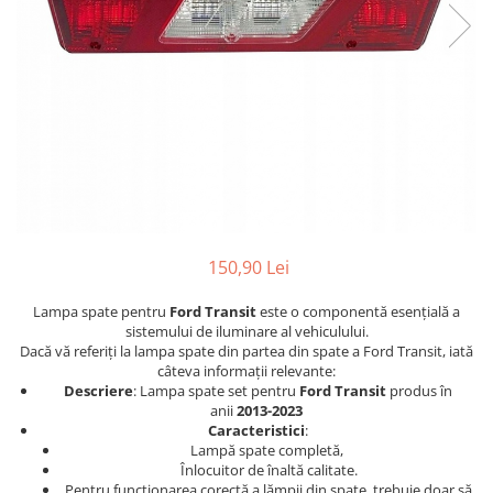
Furtune de gradina
compresoare
Mixere
Cricuri Auto Hidraulice
Pneumatice si Trapezoidale
Motocositoare si Motosape
Cricuri hidraulice
Nivela laser
Cricuri pneumatice
Pistol de vopsit
Cricuri trapezoidale
Pompe
Feon Electric
Rotopercutoare si bormasini
Generatoare curent
Taiat gresie si faianta
Gresoare
150,90 Lei
Uz intern
Macarale și vinciuri
Ventilatoare radiatoare
Lampa spate pentru
Ford Transit
este o componentă esențială a
Masini de gaurit si Insurubat
umidificatoare
sistemului de iluminare al vehiculului.
Motoare electrice
Dacă vă referiți la lampa spate din partea din spate a Ford Transit, iată
câteva informații relevante:
Pistol de Lipit
Descriere
: Lampa spate set pentru
Ford Transit
produs în
anii
2013-2023
Polizoare
Caracteristici
:
Lampă spate completă,
Pompe Combustibil
Înlocuitor de înaltă calitate.
Prelungitoare
Pentru funcționarea corectă a lămpii din spate, trebuie doar să