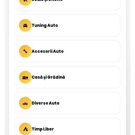
🚘
Tuning Auto
🔧
Accesorii Auto
🏡
Casă și Grădină
🚗
Diverse Auto
⛺
Timp Liber