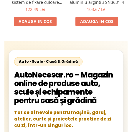
sistem de fixare culoare
aluminiu argintiu SN3631-4
antracit SN3656-1
122,49 Lei
103,67 Lei
ADAUGA IN COS
ADAUGA IN COS
Auto · Scule · Casă & Grădină
AutoNecesar.ro – Magazin
online de produse auto,
scule și echipamente
pentru casă și grădină
Tot ce ai nevoie pentru mașină, garaj,
atelier, curte și proiectele practice de zi
cu zi, într-un singur loc.