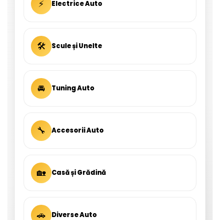
⚡
Electrice Auto
🛠
Scule și Unelte
🚘
Tuning Auto
🔧
Accesorii Auto
🏡
Casă și Grădină
🚗
Diverse Auto