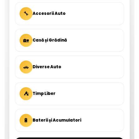
🔧
Accesorii Auto
🏡
Casă și Grădină
🚗
Diverse Auto
⛺
Timp Liber
🔋
Baterii și Acumulatori