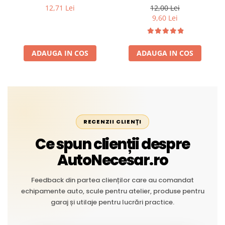
Profesional din Cauciuc -
intemperii, raze UV,
12,71 Lei
12,00 Lei
Rezistent la Apă și
îmbătrânire și temperaturi
9,60 Lei
Temperaturi Înalte, Multi-
extreme
Aplicații Vânzare la Metru
Liniar
ADAUGA IN COS
ADAUGA IN COS
RECENZII CLIENȚI
Ce spun clienții despre
AutoNecesar.ro
Feedback din partea clienților care au comandat
echipamente auto, scule pentru atelier, produse pentru
garaj și utilaje pentru lucrări practice.