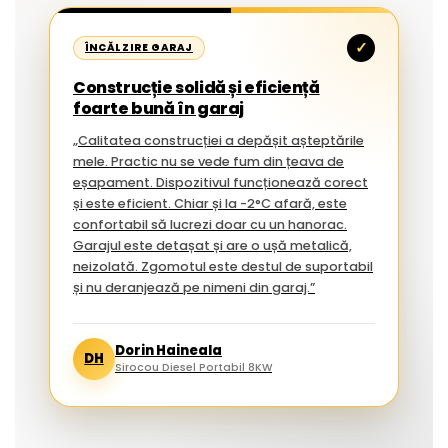
✓
ÎNCĂLZIRE GARAJ
Construcție solidă și eficiență
foarte bună în garaj
„Calitatea construcției a depășit așteptările
mele. Practic nu se vede fum din țeava de
eșapament. Dispozitivul funcționează corect
și este eficient. Chiar și la -2°C afară, este
confortabil să lucrezi doar cu un hanorac.
Garajul este detașat și are o ușă metalică,
neizolată. Zgomotul este destul de suportabil
și nu deranjează pe nimeni din garaj.”
Dorin Haineala
DH
Sirocou Diesel Portabil 8KW