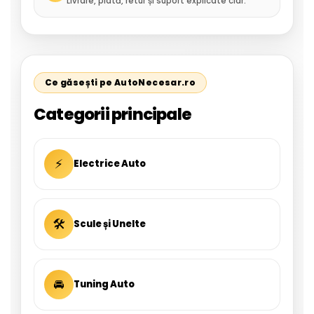
Livrare, plată, retur și suport explicate clar.
Ce găsești pe AutoNecesar.ro
Categorii principale
⚡
Electrice Auto
🛠
Scule și Unelte
🚘
Tuning Auto