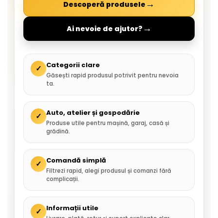
→
Descoperă produsele
→
Ai nevoie de ajutor?
Categorii clare
✓
Găsești rapid produsul potrivit pentru nevoia
ta.
Auto, atelier și gospodărie
✓
Produse utile pentru mașină, garaj, casă și
grădină.
Comandă simplă
✓
Filtrezi rapid, alegi produsul și comanzi fără
complicații.
Informații utile
✓