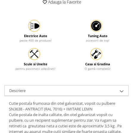
Adauga la Favorite
Protectia muncii
Scule Pneumatice
Slefuitoare
Suport auto
Electrice Auto
Tuning Auto
peste 400 de produse!
accesorii de top!
Suport motocicleta
Surubelnite
Tunuri de caldura si aeroteme
Scule si Unelte
Casa si Gradina
pentru pasionații adevărați!
O gamă completă!
Utilaje constructie
Descriere
Cutie postala frumoasa din otel galvanizat, vopsit cu pulbere
SN3638 - ANTRACIT (RAL 7016) + IMITARE LEMN
Cutie postala de inalta calitate, din otel galvanizat vopsit cu
pulbere, cu un recipient suplimentar pentru ziar. Va rugam sa
retineti ca greutatea neta a cutiei este de aproximativ 3,5 kg . Pe
internet au aparut multe cutii similare de foarte proasta calitate,