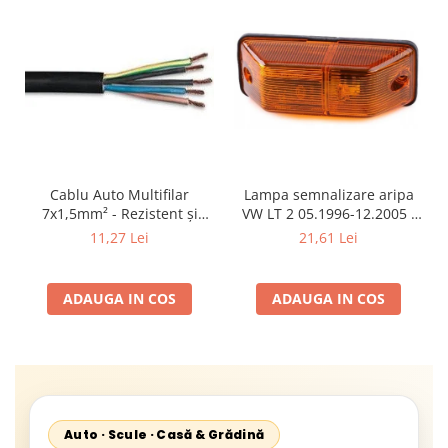
Cablu Auto Multifilar
Lampa semnalizare aripa
7x1,5mm² - Rezistent și
VW LT 2 05.1996-12.2005 ;
Flexibil pentru Remorci 12V-
Mercedes Sprinter 1995-
11,27 Lei
21,61 Lei
24V
2002, 512D-814 DA; Actros
1996-2002; Unimog 1949-;
Neoplan Euroliner,
ADAUGA IN COS
ADAUGA IN COS
Starliner,Centroliner,
Cityliner;
Auto · Scule · Casă & Grădină