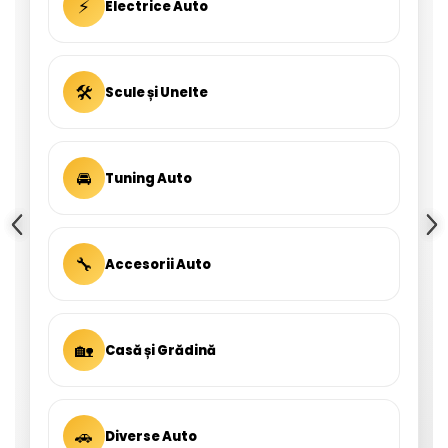
⚡
Electrice Auto
🛠
Scule și Unelte
🚘
Tuning Auto
🔧
Accesorii Auto
🏡
Casă și Grădină
🚗
Diverse Auto