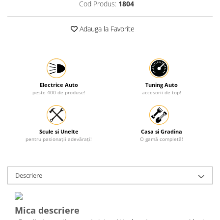
Cod Produs:
1804
Protectia muncii
Scule Pneumatice
Adauga la Favorite
Slefuitoare
Suport auto
Suport motocicleta
Electrice Auto
Tuning Auto
Surubelnite
peste 400 de produse!
accesorii de top!
Tunuri de caldura si aeroteme
Utilaje constructie
Scule si Unelte
Casa si Gradina
pentru pasionații adevărați!
O gamă completă!
Descriere
Mica descriere