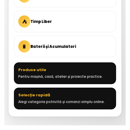
⛺
Timp Liber
🔋
Baterii și Acumulatori
Produse utile
Pentru mașină, casă, atelier și proiecte practice.
Selecție rapidă
Alegi categoria potrivită și comanzi simplu online.