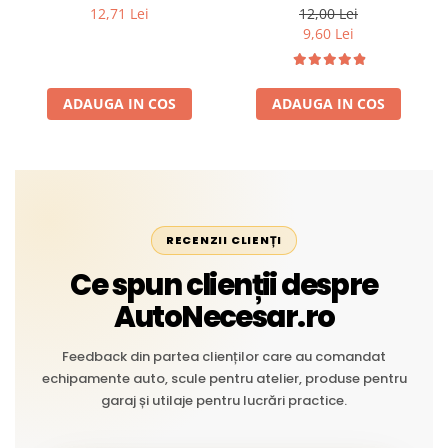
Profesional din Cauciuc -
intemperii, raze UV,
12,71 Lei
12,00 Lei
Rezistent la Apă și
îmbătrânire și temperaturi
9,60 Lei
Temperaturi Înalte, Multi-
extreme
Aplicații Vânzare la Metru
Liniar
ADAUGA IN COS
ADAUGA IN COS
RECENZII CLIENȚI
Ce spun clienții despre
AutoNecesar.ro
Feedback din partea clienților care au comandat
echipamente auto, scule pentru atelier, produse pentru
garaj și utilaje pentru lucrări practice.