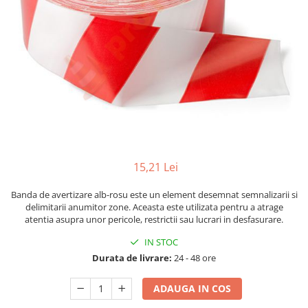
Furtune de gradina
compresoare
Mixere
Cricuri Auto Hidraulice
Pneumatice si Trapezoidale
Motocositoare si Motosape
Cricuri hidraulice
Nivela laser
Cricuri pneumatice
Pistol de vopsit
Cricuri trapezoidale
Pompe
Feon Electric
Rotopercutoare si bormasini
Generatoare curent
Taiat gresie si faianta
Gresoare
15,21 Lei
Uz intern
Macarale și vinciuri
Ventilatoare radiatoare
Banda de avertizare alb-rosu este un element desemnat semnalizarii si
Masini de gaurit si Insurubat
umidificatoare
delimitarii anumitor zone. Aceasta este utilizata pentru a atrage
Motoare electrice
atentia asupra unor pericole, restrictii sau lucrari in desfasurare.
Pistol de Lipit
IN STOC
Durata de livrare:
24 - 48 ore
Polizoare
Pompe Combustibil
ADAUGA IN COS
Prelungitoare