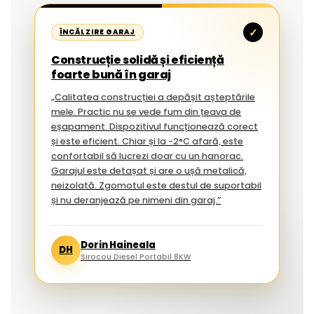
✓
ÎNCĂLZIRE GARAJ
Construcție solidă și eficiență
foarte bună în garaj
„Calitatea construcției a depășit așteptările
mele. Practic nu se vede fum din țeava de
eșapament. Dispozitivul funcționează corect
și este eficient. Chiar și la -2°C afară, este
confortabil să lucrezi doar cu un hanorac.
Garajul este detașat și are o ușă metalică,
neizolată. Zgomotul este destul de suportabil
și nu deranjează pe nimeni din garaj.”
Dorin Haineala
DH
Sirocou Diesel Portabil 8KW