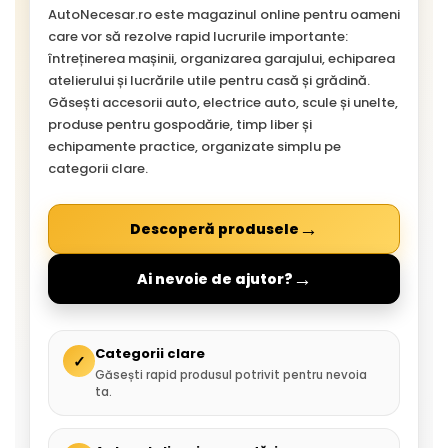
AutoNecesar.ro este magazinul online pentru oameni
care vor să rezolve rapid lucrurile importante:
întreținerea mașinii, organizarea garajului, echiparea
atelierului și lucrările utile pentru casă și grădină.
Găsești accesorii auto, electrice auto, scule și unelte,
produse pentru gospodărie, timp liber și
echipamente practice, organizate simplu pe
categorii clare.
→
Descoperă produsele
→
Ai nevoie de ajutor?
Categorii clare
✓
Găsești rapid produsul potrivit pentru nevoia
ta.