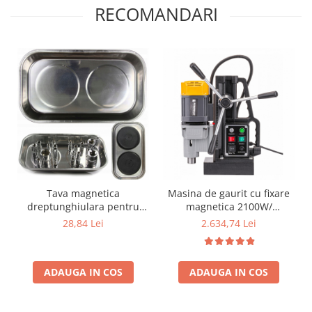
RECOMANDARI
Tava magnetica
Masina de gaurit cu fixare
dreptunghiulara pentru
magnetica 2100W/
atelier Pro 237x136x28 mm
bormasina electrica PM-
28,84 Lei
2.634,74 Lei
WM-2100T
ADAUGA IN COS
ADAUGA IN COS