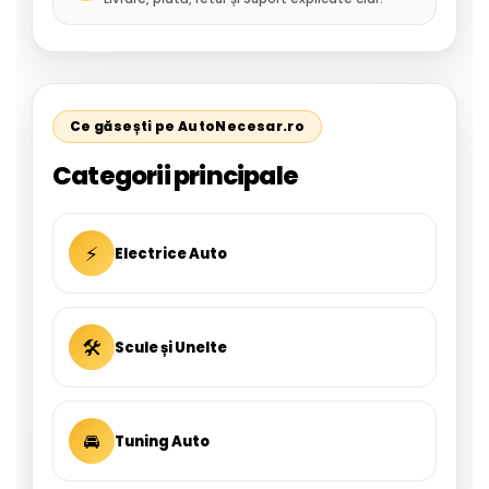
Ce găsești pe AutoNecesar.ro
Categorii principale
⚡
Electrice Auto
🛠
Scule și Unelte
🚘
Tuning Auto