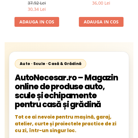
si DIN, Valabilitate 5 Ani
Tip P1 BETA-L, Fabricație
37,92 Lei
36,00 Lei
(Productie Proaspata Aprilie
ianuarie 2026
30,34 Lei
2026), Kit Complet ITP /
Control Politie
ADAUGA IN COS
ADAUGA IN COS
Auto · Scule · Casă & Grădină
AutoNecesar.ro – Magazin
online de produse auto,
scule și echipamente
pentru casă și grădină
Tot ce ai nevoie pentru mașină, garaj,
atelier, curte și proiectele practice de zi
cu zi, într-un singur loc.