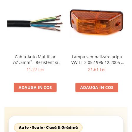
Cablu Auto Multifilar
Lampa semnalizare aripa
7x1,5mm² - Rezistent și
VW LT 2 05.1996-12.2005 ;
Flexibil pentru Remorci 12V-
Mercedes Sprinter 1995-
11,27 Lei
21,61 Lei
24V
2002, 512D-814 DA; Actros
1996-2002; Unimog 1949-;
Neoplan Euroliner,
ADAUGA IN COS
ADAUGA IN COS
Starliner,Centroliner,
Cityliner;
Auto · Scule · Casă & Grădină