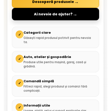
→
Descoperă produsele
→
Ai nevoie de ajutor?
Categorii clare
✓
Găsești rapid produsul potrivit pentru nevoia
ta.
Auto, atelier și gospodărie
✓
Produse utile pentru mașină, garaj, casă și
grădină.
Comandă simplă
✓
Filtrezi rapid, alegi produsul și comanzi fără
complicații.
Informații utile
✓
Livrare, plată, retur și suport explicate clar.