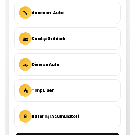
🔧
Accesorii Auto
🏡
Casă și Grădină
🚗
Diverse Auto
⛺
Timp Liber
🔋
Baterii și Acumulatori