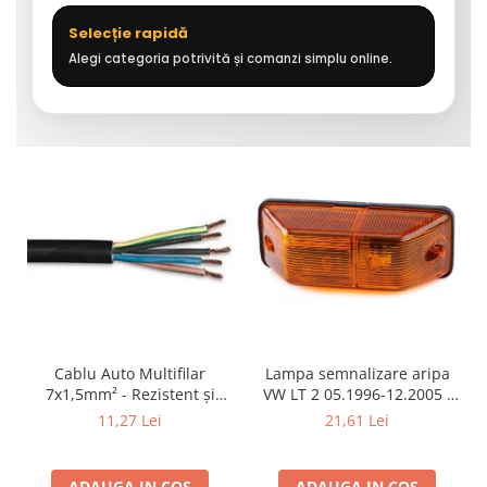
Selecție rapidă
Alegi categoria potrivită și comanzi simplu online.
Cablu Auto Multifilar
Lampa semnalizare aripa
7x1,5mm² - Rezistent și
VW LT 2 05.1996-12.2005 ;
Flexibil pentru Remorci 12V-
Mercedes Sprinter 1995-
11,27 Lei
21,61 Lei
24V
2002, 512D-814 DA; Actros
1996-2002; Unimog 1949-;
Neoplan Euroliner,
ADAUGA IN COS
ADAUGA IN COS