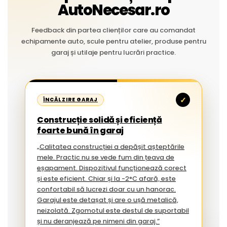
AutoNecesar.ro
Feedback din partea clienților care au comandat
echipamente auto, scule pentru atelier, produse pentru
garaj și utilaje pentru lucrări practice.
✓
ÎNCĂLZIRE GARAJ
Construcție solidă și eficiență
foarte bună în garaj
„Calitatea construcției a depășit așteptările
mele. Practic nu se vede fum din țeava de
eșapament. Dispozitivul funcționează corect
și este eficient. Chiar și la -2°C afară, este
confortabil să lucrezi doar cu un hanorac.
Garajul este detașat și are o ușă metalică,
neizolată. Zgomotul este destul de suportabil
și nu deranjează pe nimeni din garaj.”