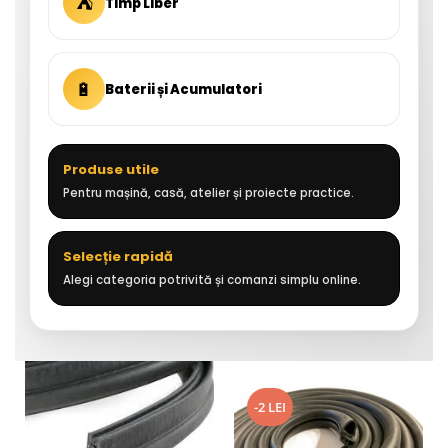
⛺
Timp Liber
🔋
Baterii și Acumulatori
Produse utile
Pentru mașină, casă, atelier și proiecte practice.
Selecție rapidă
Alegi categoria potrivită și comanzi simplu online.
-2 LEI