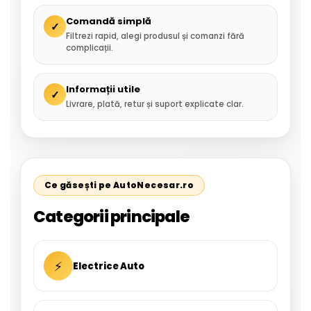
Comandă simplă
✓
Filtrezi rapid, alegi produsul și comanzi fără
complicații.
Informații utile
✓
Livrare, plată, retur și suport explicate clar.
Ce găsești pe AutoNecesar.ro
Categorii principale
⚡
Electrice Auto