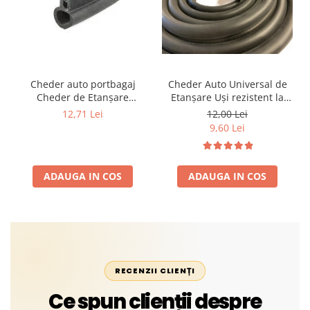
Cheder auto portbagaj
Cheder Auto Universal de
Cheder de Etanșare
Etanșare Uși rezistent la
Profesional din Cauciuc -
intemperii, raze UV,
12,71 Lei
12,00 Lei
Rezistent la Apă și
îmbătrânire și temperaturi
9,60 Lei
Temperaturi Înalte, Multi-
extreme
Aplicații Vânzare la Metru
Liniar
ADAUGA IN COS
ADAUGA IN COS
RECENZII CLIENȚI
Ce spun clienții despre