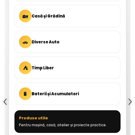
🏡
Casă și Grădină
🚗
Diverse Auto
⛺
Timp Liber
🔋
Baterii și Acumulatori
Produse utile
Pentru mașină, casă, atelier și proiecte practice.