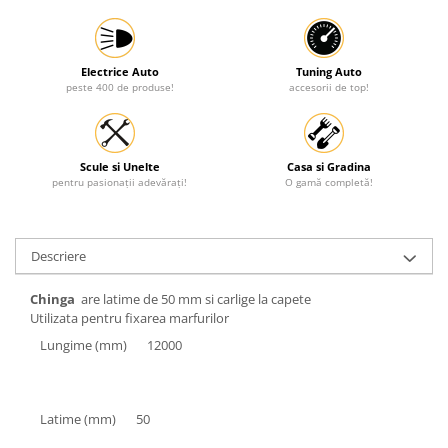
Protectia muncii
Scule Pneumatice
Electrice Auto
Tuning Auto
Slefuitoare
peste 400 de produse!
accesorii de top!
Suport auto
Suport motocicleta
Scule si Unelte
Casa si Gradina
Surubelnite
pentru pasionații adevărați!
O gamă completă!
Tunuri de caldura si aeroteme
Utilaje constructie
Descriere
Chinga
are latime de 50 mm si carlige la capete
Utilizata pentru fixarea marfurilor
Lungime (mm)
12000
Latime (mm)
50