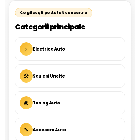
Ce găsești pe AutoNecesar.ro
Categorii principale
⚡
Electrice Auto
🛠
Scule și Unelte
🚘
Tuning Auto
🔧
Accesorii Auto