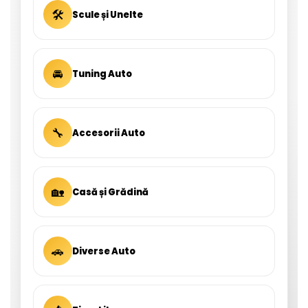
🛠
Scule și Unelte
🚘
Tuning Auto
🔧
Accesorii Auto
🏡
Casă și Grădină
🚗
Diverse Auto