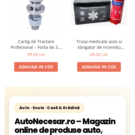
Trusa medicala auto si
Carlig de Tractare
stingator de incendiu
Profesional – Forta de 3.5
pentru siguranta rutiera
Tone pentru ATV si Utilitare
69,00 Lei
39,00 Lei
Conform Legislatiei
Off-Road
Valabilitate 2031
ADAUGA IN COS
ADAUGA IN COS
Auto · Scule · Casă & Grădină
AutoNecesar.ro – Magazin
online de produse auto,