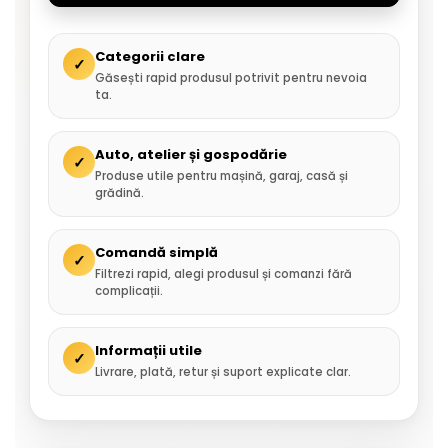
Categorii clare
✓
Găsești rapid produsul potrivit pentru nevoia
ta.
Auto, atelier și gospodărie
✓
Produse utile pentru mașină, garaj, casă și
grădină.
Comandă simplă
✓
Filtrezi rapid, alegi produsul și comanzi fără
complicații.
Informații utile
✓
Livrare, plată, retur și suport explicate clar.