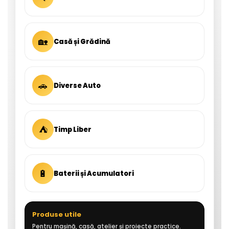
🏡
Casă și Grădină
🚗
Diverse Auto
⛺
Timp Liber
🔋
Baterii și Acumulatori
Produse utile
Pentru mașină, casă, atelier și proiecte practice.