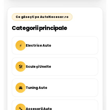
Ce găsești pe AutoNecesar.ro
Categorii principale
⚡
Electrice Auto
🛠
Scule și Unelte
🚘
Tuning Auto
🔧
Accesorii Auto