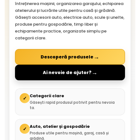
întreținerea mașinii, organizarea garajului, echiparea
atelierului și lucrările utile pentru casă și grădină.
Găsești accesorii auto, electrice auto, scule și unelte,
produse pentru gospodărie, timp liber și
echipamente practice, organizate simplu pe
categorii clare.
→
Descoperă produsele
→
Ai nevoie de ajutor?
Categorii clare
✓
Găsești rapid produsul potrivit pentru nevoia
ta.
Auto, atelier și gospodărie
✓
Produse utile pentru mașină, garaj, casă și
grădină.