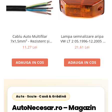
Cablu Auto Multifilar
Lampa semnalizare aripa
7x1,5mm² - Rezistent și
VW LT 2 05.1996-12.2005 ;
Flexibil pentru Remorci 12V-
Mercedes Sprinter 1995-
11,27 Lei
21,61 Lei
24V
2002, 512D-814 DA; Actros
1996-2002; Unimog 1949-;
Neoplan Euroliner,
ADAUGA IN COS
ADAUGA IN COS
Starliner,Centroliner,
Cityliner;
Auto · Scule · Casă & Grădină
AutoNecesar.ro – Magazin