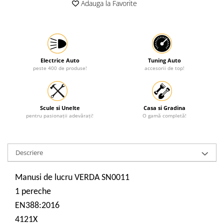
Adauga la Favorite
Protectia muncii
Scule Pneumatice
Slefuitoare
Suport auto
Electrice Auto
Tuning Auto
peste 400 de produse!
accesorii de top!
Suport motocicleta
Surubelnite
Tunuri de caldura si aeroteme
Scule si Unelte
Casa si Gradina
pentru pasionații adevărați!
O gamă completă!
Utilaje constructie
Descriere
Manusi de lucru VERDA SN0011
1 pereche
EN388:2016
4121X