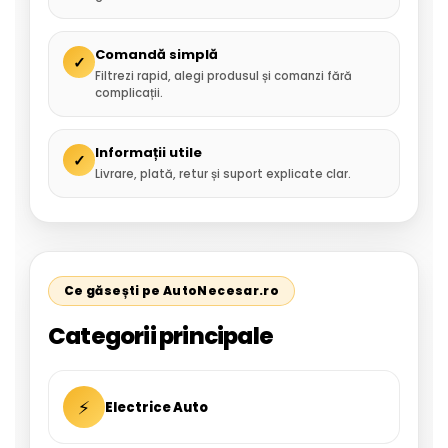
Comandă simplă
✓
Filtrezi rapid, alegi produsul și comanzi fără
complicații.
Informații utile
✓
Livrare, plată, retur și suport explicate clar.
Ce găsești pe AutoNecesar.ro
Categorii principale
⚡
Electrice Auto