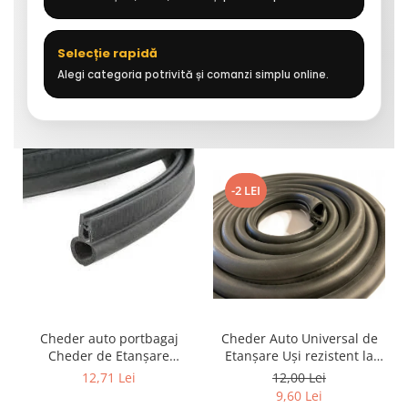
Selecție rapidă
Alegi categoria potrivită și comanzi simplu online.
-2 LEI
Cheder auto portbagaj
Cheder Auto Universal de
Cheder de Etanșare
Etanșare Uși rezistent la
Profesional din Cauciuc -
intemperii, raze UV,
12,71 Lei
12,00 Lei
Rezistent la Apă și
îmbătrânire și temperaturi
9,60 Lei
Temperaturi Înalte, Multi-
extreme