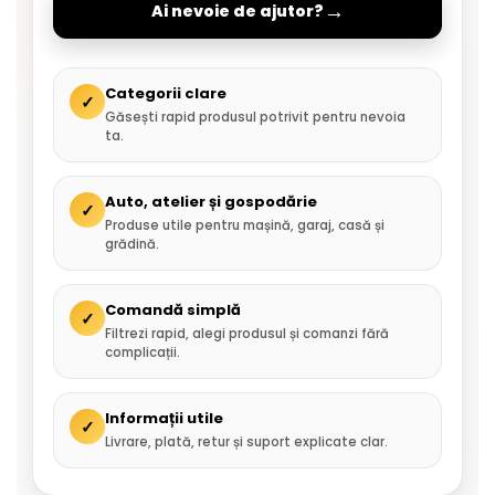
→
Ai nevoie de ajutor?
Categorii clare
✓
Găsești rapid produsul potrivit pentru nevoia
ta.
Auto, atelier și gospodărie
✓
Produse utile pentru mașină, garaj, casă și
grădină.
Comandă simplă
✓
Filtrezi rapid, alegi produsul și comanzi fără
complicații.
Informații utile
✓
Livrare, plată, retur și suport explicate clar.