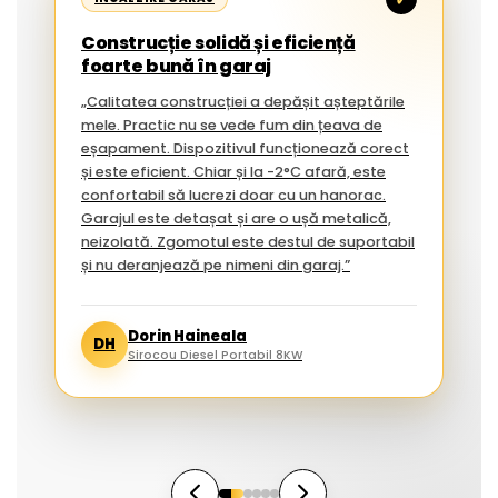
Construcție solidă și eficiență
foarte bună în garaj
„Calitatea construcției a depășit așteptările
mele. Practic nu se vede fum din țeava de
eșapament. Dispozitivul funcționează corect
și este eficient. Chiar și la -2°C afară, este
confortabil să lucrezi doar cu un hanorac.
Garajul este detașat și are o ușă metalică,
neizolată. Zgomotul este destul de suportabil
și nu deranjează pe nimeni din garaj.”
Dorin Haineala
DH
Sirocou Diesel Portabil 8KW