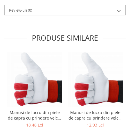
Review-uri
(0)
PRODUSE SIMILARE
Manusi de lucru din piele
Manusi de lucru din piele
de capra cu prindere velcro
de capra cu prindere velcro
de inalta calitate marimea 9
de inalta calitate marimea
18,48 Lei
12,93 Lei
10