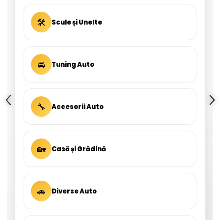
🛠
Scule și Unelte
🚘
Tuning Auto
🔧
Accesorii Auto
🏡
Casă și Grădină
🚗
Diverse Auto