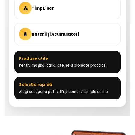
⛺
Timp Liber
🔋
Baterii și Acumulatori
Produse utile
Pentru mașină, casă, atelier și proiecte practice.
Selecție rapidă
Alegi categoria potrivită și comanzi simplu online.