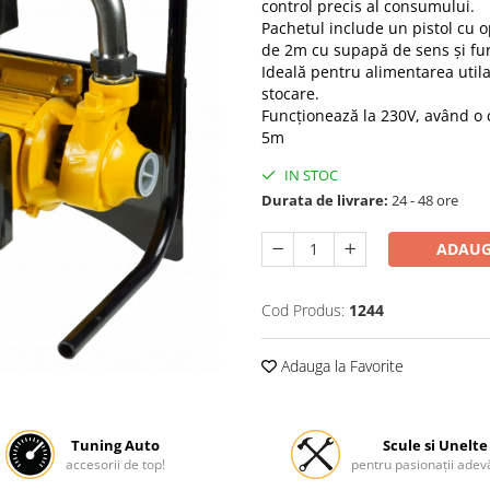
control precis al consumului.
Pachetul include un pistol cu o
de 2m cu supapă de sens și fu
Ideală pentru alimentarea utila
stocare.
Funcționează la 230V, având o c
5m
IN STOC
Durata de livrare:
24 - 48 ore
ADAUG
Cod Produs:
1244
Adauga la Favorite
Tuning Auto
Scule si Unelte
accesorii de top!
pentru pasionații adevă