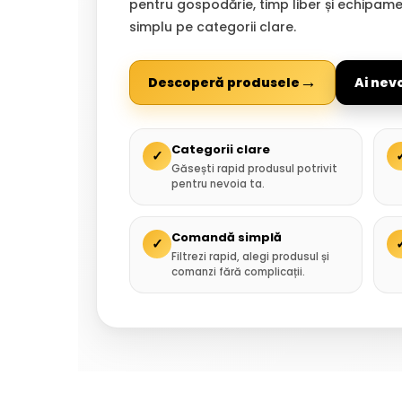
pentru gospodărie, timp liber și echipam
simplu pe categorii clare.
→
Descoperă produsele
Ai nev
Categorii clare
✓
Găsești rapid produsul potrivit
pentru nevoia ta.
Comandă simplă
✓
Filtrezi rapid, alegi produsul și
comanzi fără complicații.