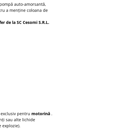
e: pompă auto-amorsantă,
tru a menține coloana de
fer de la SC Cesomi S.R.L.
 exclusiv pentru
motorină
.
ți sau alte lichide
 explozie).