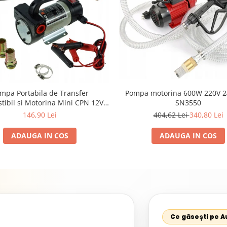
Pompa motorina 600W 220V 2
mpa Portabila de Transfer
SN3550
ibil si Motorina Mini CPN 12V,
Debit 50 l/min, Absorbire 1 Tol
404,62 Lei
340,80 Lei
146,90 Lei
 Kit Conectori si Filtru Incluse
ADAUGA IN COS
ADAUGA IN COS
Ce găsești pe 