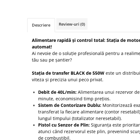
Protectia muncii
Scule Pneumatice
Review-uri
(0)
Descriere
Slefuitoare
Suport auto
Alimentare rapidă și control total: Stația de moto
automat!
Suport motocicleta
Ai nevoie de o soluție profesională pentru a realimen
Surubelnite
tău sau pe șantier?
Tunuri de caldura si aeroteme
Stația de transfer BLACK de 550W
este un distribui
Utilaje constructie
viteza și precizia unui peco privat.
Debit de 40L/min:
Alimentarea unui rezervor de 
minute, economisind timp prețios.
Sistem de Contorizare Dublu:
Monitorizează exac
transferat la fiecare alimentare (contor resetabil) 
lungul timpului (totalizator neresetabil).
Pistol cu Senzor de Plin:
Siguranța este priorita
atunci când rezervorul este plin, prevenind scurg
de combustibil.