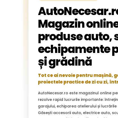
AutoNecesar.r
Magazin online
produse auto, s
echipamente p
și grădină
Tot ce ai nevoie pentru mașină, gar
proiectele practice de zi cu zi, înt
AutoNecesar.ro este magazinul online pe
rezolve rapid lucrurile importante: întreț
garajului, echiparea atelierului și lucrările
Găsești accesorii auto, electrice auto, sc