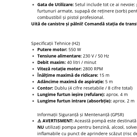
Gata de Utilizare:
Setul include tot ce ai nevoi
furtunuri armate, supapă de reținere (sorb) pen
combustibil și pistol profesional.
Uită de canistre și pâlnii! Comandă stația de trans
Specificații Tehnice (H2)
Putere motor:
550 W
Tensiune alimentare:
230 V / 50 Hz
Debit maxim:
40 litri / minut
Viteză rotație motor:
2800 RPM
Înălțime maximă de ridicare:
15 m
Adâncime maximă de aspirație:
5 m
Contor:
Dublu (4 cifre resetabile / 8 cifre total)
Lungime furtun ieșire (refulare):
aprox. 4 m
Lungime furtun intrare (absorbție):
aprox. 2 m
Informații Siguranță și Mentenanță (GPSR)
⚠️ AVERTISMENT:
Această pompă este destinată
NU
utilizați pompa pentru benzină, alcool, solven
inflamabile cu punct de aprindere scăzut (risc de