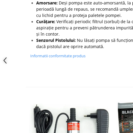
Amorsare:
Deși pompa este auto-amorsantă, la p
perioadă lungă de repaus, se recomandă umplere
cu lichid pentru a proteja paletele pompei.
Curățare:
Verificați periodic filtrul (sorbul) de l
aspirație pentru a preveni pătrunderea impurit
și în contor.
Senzorul Pistolului:
Nu lăsați pompa să funcțio
dacă pistolul are oprire automată.
Informatii conformitate produs