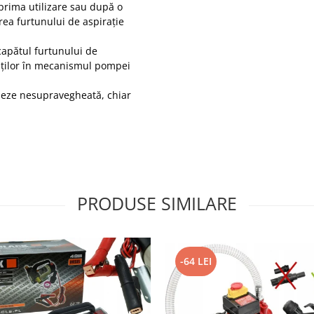
rima utilizare sau după o
a furtunului de aspirație
a capătul furtunului de
ăților în mecanismul pompei
neze nesupravegheată, chiar
PRODUSE SIMILARE
-64 LEI