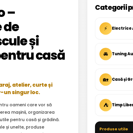
Categorii p
o –
 de
⚡
Electrice
cule și
entru casă
🚘
Tuning A
🏡
Casă și G
aj, atelier, curte și
r-un singur loc.
⛺
ntru oameni care vor să
Timp Libe
inerea mașinii, organizarea
 utile pentru casă și grădină.
ule și unelte, produse
Produse utile