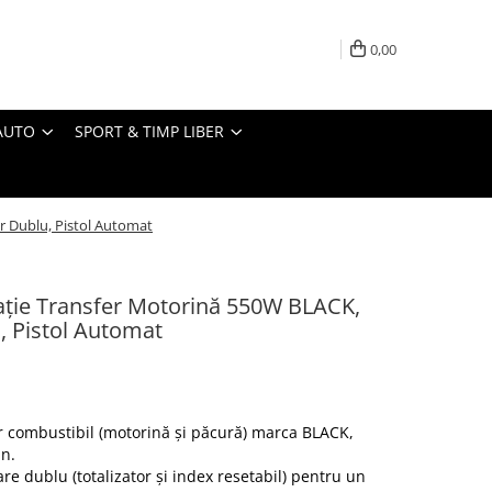
0,00
AUTO
SPORT & TIMP LIBER
r Dublu, Pistol Automat
ție Transfer Motorină 550W BLACK,
, Pistol Automat
r combustibil (motorină și păcură) marca BLACK,
in.
re dublu (totalizator și index resetabil) pentru un