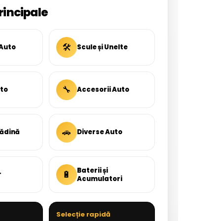
rincipale
🛠
 Auto
Scule și Unelte
🔧
uto
Accesorii Auto
🚗
rădină
Diverse Auto
Baterii și
🔋
r
Acumulatori
Selecție rapidă