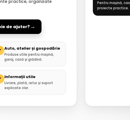
ente practice, organizate
Pentru mașină, casă
proiecte practice.
→
oie de ajutor?
Auto, atelier și gospodărie
✓
Produse utile pentru mașină,
garaj, casă și grădină.
Informații utile
✓
Livrare, plată, retur și suport
explicate clar.