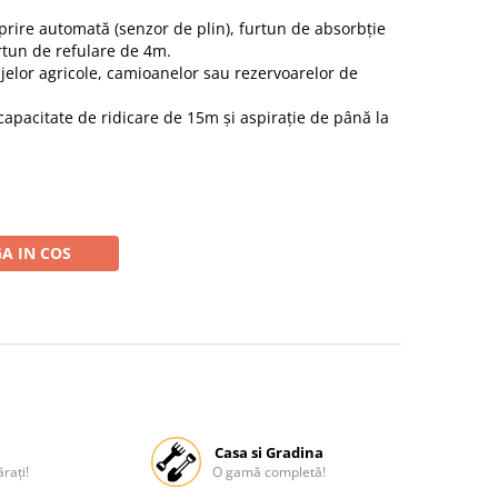
prire automată (senzor de plin), furtun de absorbție
rtun de refulare de 4m.
jelor agricole, camioanelor sau rezervoarelor de
apacitate de ridicare de 15m și aspirație de până la
A IN COS
Casa si Gradina
rați!
O gamă completă!