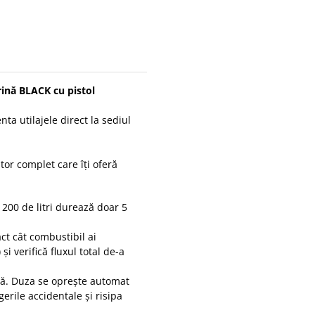
rină BLACK cu pistol
ta utilajele direct la sediul
tor complet care îți oferă
200 de litri durează doar 5
t cât combustibil ai
și verifică fluxul total de-a
ră. Duza se oprește automat
erile accidentale și risipa