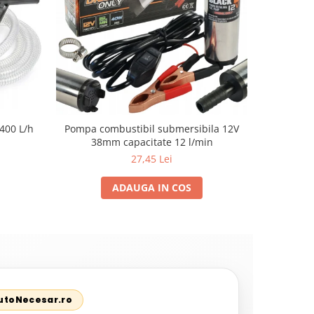
400 L/h
Pompa combustibil submersibila 12V
Pompa elec
38mm capacitate 12 l/min
27,45 Lei
ADAUGA IN COS
AutoNecesar.ro