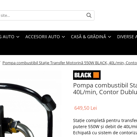
G AUTO
ACCESORII AUTO
CASĂ & GRĂDINĂ
DIVERSE 
/
Pompa combustibil Stație Transfer Motorină 550W BLACK, 40L/min, Conto
Pompa combustibil Sta
40L/min, Contor Dublu
649,50 Lei
Stație completă pentru transfe
putere 550W și debit de 40L/m
Echipată cu sistem de contoriza