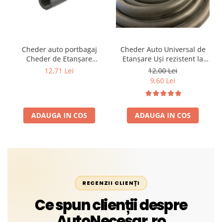
Cheder auto portbagaj
Cheder Auto Universal de
Cheder de Etanșare
Etanșare Uși rezistent la
Profesional din Cauciuc -
intemperii, raze UV,
12,71 Lei
12,00 Lei
Rezistent la Apă și
îmbătrânire și temperaturi
9,60 Lei
Temperaturi Înalte, Multi-
extreme
Aplicații Vânzare la Metru
Liniar
ADAUGA IN COS
ADAUGA IN COS
RECENZII CLIENȚI
Ce spun clienții despre
AutoNecesar.ro