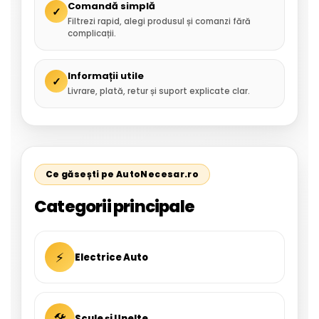
Comandă simplă
✓
Filtrezi rapid, alegi produsul și comanzi fără
complicații.
Informații utile
✓
Livrare, plată, retur și suport explicate clar.
Ce găsești pe AutoNecesar.ro
Categorii principale
⚡
Electrice Auto
🛠
Scule și Unelte