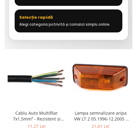
Selecție rapidă
Alegi categoria potrivită și comanzi simplu online.
Cablu Auto Multifilar
Lampa semnalizare aripa
7x1,5mm² - Rezistent și
VW LT 2 05.1996-12.2005 ;
Flexibil pentru Remorci 12V-
Mercedes Sprinter 1995-
11,27 Lei
21,61 Lei
24V
2002, 512D-814 DA; Actros
1996-2002; Unimog 1949-;