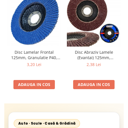
Disc Lamelar Frontal
Disc Abraziv Lamele
125mm, Granulatie P40,
(Evantai) 125mm,
Abraziv Premium din
Granulație , pentru Metal și
3,20 Lei
2,38 Lei
Zirconiu, Prindere
Lemn, P80 125x22.2mm
22.23mm, Viteza Maxima
13300 RPM, pentru Slefuire
ADAUGA IN COS
ADAUGA IN COS
Otel, Inox, Lemn si Metal,
Auto · Scule · Casă & Grădină