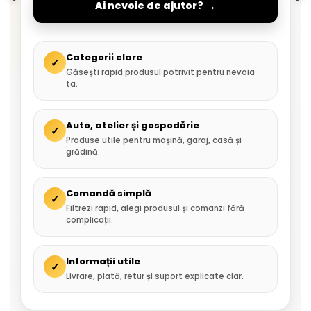
→
Ai nevoie de ajutor?
Categorii clare
✓
Găsești rapid produsul potrivit pentru nevoia
ta.
Auto, atelier și gospodărie
✓
Produse utile pentru mașină, garaj, casă și
grădină.
Comandă simplă
✓
Filtrezi rapid, alegi produsul și comanzi fără
complicații.
Informații utile
✓
Livrare, plată, retur și suport explicate clar.