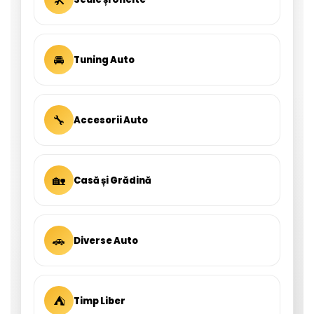
🚘
Tuning Auto
🔧
Accesorii Auto
🏡
Casă și Grădină
🚗
Diverse Auto
⛺
Timp Liber