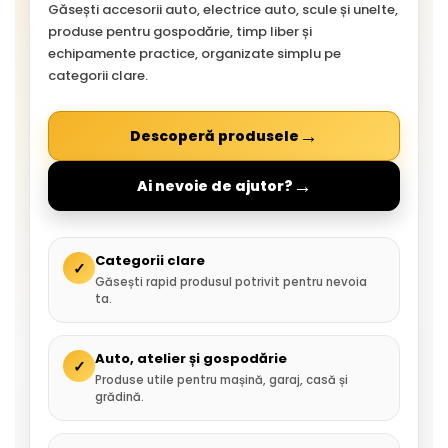
Găsești accesorii auto, electrice auto, scule și unelte,
produse pentru gospodărie, timp liber și
echipamente practice, organizate simplu pe
categorii clare.
→
Descoperă produsele
→
Ai nevoie de ajutor?
Categorii clare
✓
Găsești rapid produsul potrivit pentru nevoia
ta.
Auto, atelier și gospodărie
✓
Produse utile pentru mașină, garaj, casă și
grădină.