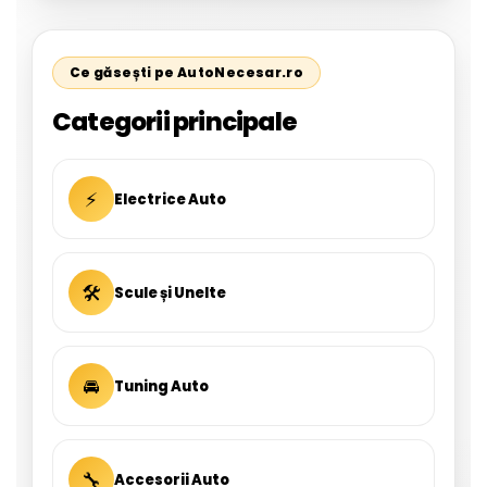
Ce găsești pe AutoNecesar.ro
Categorii principale
⚡
Electrice Auto
🛠
Scule și Unelte
🚘
Tuning Auto
🔧
Accesorii Auto