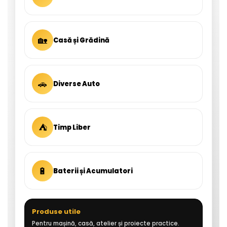
🏡
Casă și Grădină
🚗
Diverse Auto
⛺
Timp Liber
🔋
Baterii și Acumulatori
Produse utile
Pentru mașină, casă, atelier și proiecte practice.