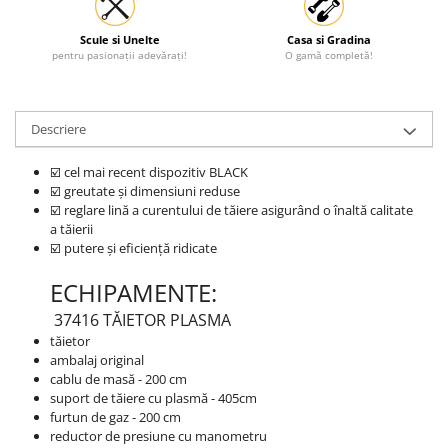
Protectia muncii
Scule si Unelte
Casa si Gradina
Scule Pneumatice
pentru pasionații adevărați!
O gamă completă!
Slefuitoare
Suport auto
Descriere
Suport motocicleta
☑️ cel mai recent dispozitiv BLACK
Surubelnite
☑️ greutate și dimensiuni reduse
☑️ reglare lină a curentului de tăiere asigurând o înaltă calitate
Tunuri de caldura si aeroteme
a tăierii
Utilaje constructie
☑️ putere și eficiență ridicate
ECHIPAMENTE:
37416 TĂIETOR PLASMA
tăietor
ambalaj original
cablu de masă - 200 cm
suport de tăiere cu plasmă - 405cm
furtun de gaz - 200 cm
reductor de presiune cu manometru