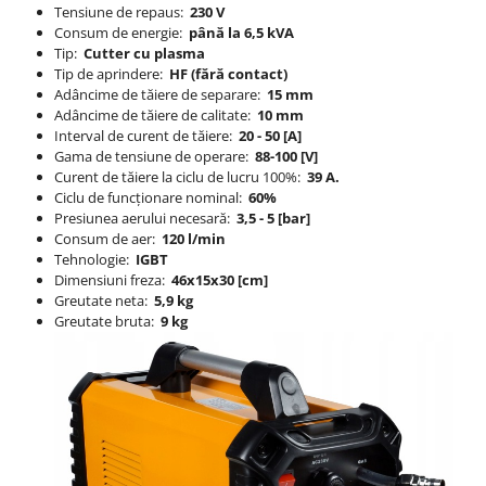
Tensiune de repaus:
230 V
Consum de energie:
până la 6,5 ​​kVA
Tip:
Cutter cu plasma
Tip de aprindere:
HF (fără contact)
Adâncime de tăiere de separare:
15 mm
Adâncime de tăiere de calitate:
10 mm
Interval de curent de tăiere:
20 - 50 [A]
Gama de tensiune de operare:
88-100 [V]
Curent de tăiere la ciclu de lucru 100%:
39 A.
Ciclu de funcționare nominal:
60%
Presiunea aerului necesară:
3,5 - 5 [bar]
Consum de aer:
120 l/min
Tehnologie:
IGBT
Dimensiuni freza:
46x15x30 [cm]
Greutate neta:
5,9 kg
Greutate bruta:
9 kg