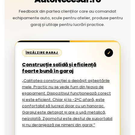
Feedback din partea clienților care au comandat
echipamente auto, scule pentru atelier, produse pentru
garaj și utilaje pentru lucrări practice.
✓
ÎNCĂLZIRE GARAJ
Construcție solidă și eficiență
foarte bună în garaj
„Calitatea construcției a depășit așteptările
mele. Practic nu se vede fum din țeava de
eșapament. Dispozitivul funcționează corect
și este eficient. Chiar și la -2°C afară, este
confortabil să lucrezi doar cu un hanorac.
Garajul este detașat și are o ușă metalică,
neizolată. Zgomotul este destul de suportabil
și nu deranjează pe nimeni din garaj.”