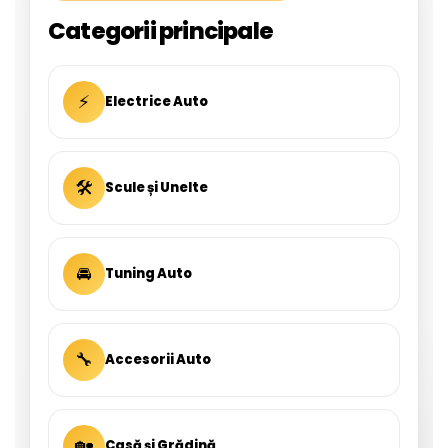
Categorii principale
⚡
Electrice Auto
🛠
Scule și Unelte
🚘
Tuning Auto
🔧
Accesorii Auto
🏡
Casă și Grădină