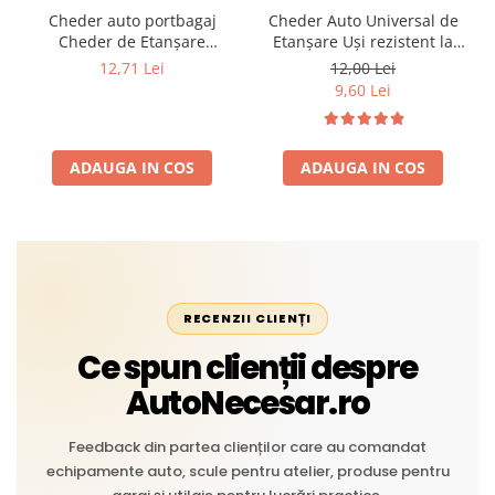
Cheder auto portbagaj
Cheder Auto Universal de
Cheder de Etanșare
Etanșare Uși rezistent la
Profesional din Cauciuc -
intemperii, raze UV,
12,71 Lei
12,00 Lei
Rezistent la Apă și
îmbătrânire și temperaturi
9,60 Lei
Temperaturi Înalte, Multi-
extreme
Aplicații Vânzare la Metru
Liniar
ADAUGA IN COS
ADAUGA IN COS
RECENZII CLIENȚI
Ce spun clienții despre
AutoNecesar.ro
Feedback din partea clienților care au comandat
echipamente auto, scule pentru atelier, produse pentru