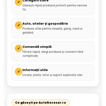
Categorii clare
✓
Găsești rapid produsul potrivit pentru nevoia
ta.
Auto, atelier și gospodărie
✓
Produse utile pentru mașină, garaj, casă și
grădină.
Comandă simplă
✓
Filtrezi rapid, alegi produsul și comanzi fără
complicații.
Informații utile
✓
Livrare, plată, retur și suport explicate clar.
Ce găsești pe AutoNecesar.ro