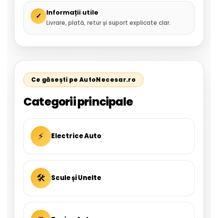
Informații utile
✓
Livrare, plată, retur și suport explicate clar.
Ce găsești pe AutoNecesar.ro
Categorii principale
⚡
Electrice Auto
🛠
Scule și Unelte