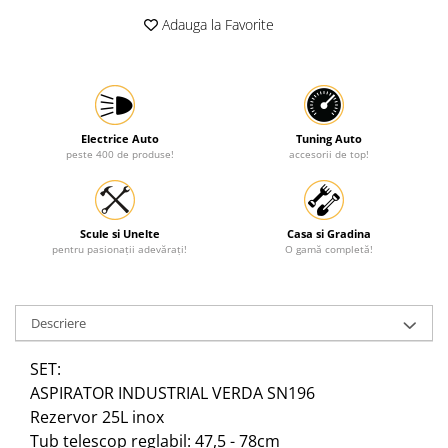
Adauga la Favorite
Protectia muncii
Scule Pneumatice
Slefuitoare
Suport auto
Electrice Auto
Tuning Auto
Suport motocicleta
peste 400 de produse!
accesorii de top!
Surubelnite
Tunuri de caldura si aeroteme
Scule si Unelte
Casa si Gradina
Utilaje constructie
pentru pasionații adevărați!
O gamă completă!
Descriere
SET:
ASPIRATOR INDUSTRIAL VERDA SN196
Rezervor 25L inox
Tub telescop reglabil: 47,5 - 78cm