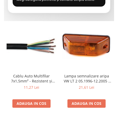
Cablu Auto Multifilar
Lampa semnalizare aripa
7x1,5mm² - Rezistent și
VW LT 2 05.1996-12.2005 ;
Flexibil pentru Remorci 12V-
Mercedes Sprinter 1995-
11,27 Lei
21,61 Lei
24V
2002, 512D-814 DA; Actros
1996-2002; Unimog 1949-;
Neoplan Euroliner,
ADAUGA IN COS
ADAUGA IN COS
Starliner,Centroliner,
Cityliner;