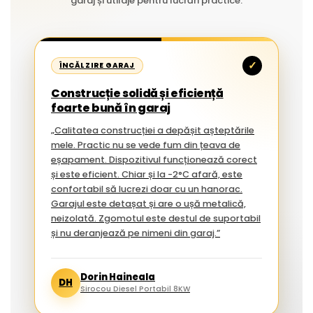
garaj și utilaje pentru lucrări practice.
✓
ÎNCĂLZIRE GARAJ
Construcție solidă și eficiență
foarte bună în garaj
„Calitatea construcției a depășit așteptările
mele. Practic nu se vede fum din țeava de
eșapament. Dispozitivul funcționează corect
și este eficient. Chiar și la -2°C afară, este
confortabil să lucrezi doar cu un hanorac.
Garajul este detașat și are o ușă metalică,
neizolată. Zgomotul este destul de suportabil
și nu deranjează pe nimeni din garaj.”
Dorin Haineala
DH
Sirocou Diesel Portabil 8KW