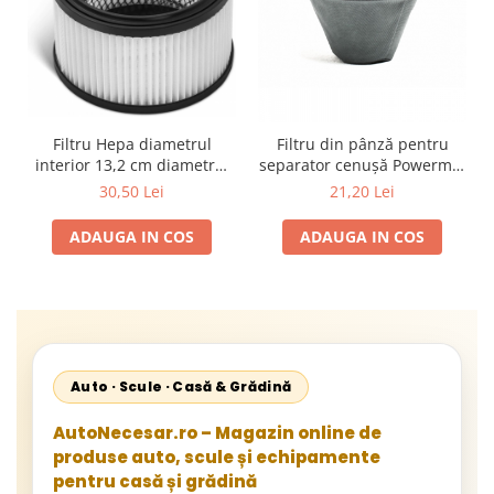
Filtru Hepa diametrul
Filtru din pânză pentru
interior 13,2 cm diametrul
separator cenușă Powermat
exterior 15,7 cm
PM-ESP-2000, 200x285 mm,
30,50 Lei
21,20 Lei
reutilizabil
ADAUGA IN COS
ADAUGA IN COS
Auto · Scule · Casă & Grădină
AutoNecesar.ro – Magazin online de
produse auto, scule și echipamente
pentru casă și grădină