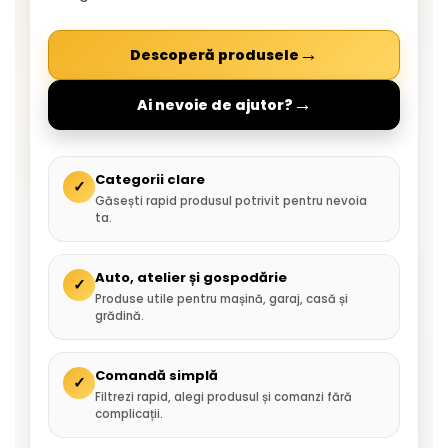
→
Descoperă produsele
→
Ai nevoie de ajutor?
Categorii clare
✓
Găsești rapid produsul potrivit pentru nevoia
ta.
Auto, atelier și gospodărie
✓
Produse utile pentru mașină, garaj, casă și
grădină.
Comandă simplă
✓
Filtrezi rapid, alegi produsul și comanzi fără
complicații.