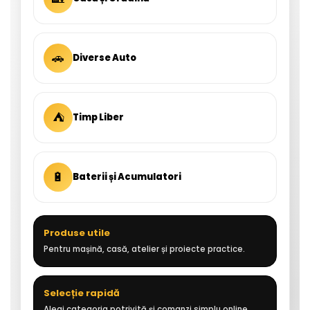
🚗
Diverse Auto
⛺
Timp Liber
🔋
Baterii și Acumulatori
Produse utile
Pentru mașină, casă, atelier și proiecte practice.
Selecție rapidă
Alegi categoria potrivită și comanzi simplu online.