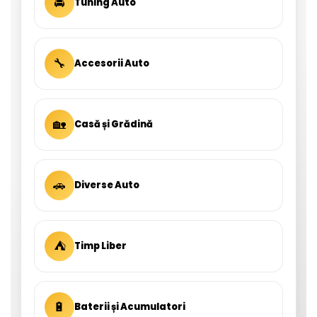
🚘
Tuning Auto
🔧
Accesorii Auto
🏡
Casă și Grădină
🚗
Diverse Auto
⛺
Timp Liber
🔋
Baterii și Acumulatori