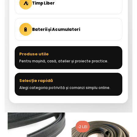
⛺
Timp Liber
🔋
Baterii și Acumulatori
Produse utile
Pentru mașină, casă, atelier și proiecte practice.
Selecție rapidă
Alegi categoria potrivită și comanzi simplu online.
-2 LEI