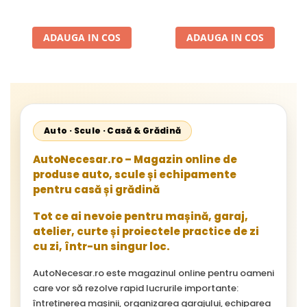
24V
2002, 512D-814 DA; Actros
1996-2002; Unimog 1949-;
Neoplan Euroliner,
ADAUGA IN COS
ADAUGA IN COS
Starliner,Centroliner,
Cityliner;
Auto · Scule · Casă & Grădină
AutoNecesar.ro – Magazin online de
produse auto, scule și echipamente
pentru casă și grădină
Tot ce ai nevoie pentru mașină, garaj,
atelier, curte și proiectele practice de zi
cu zi, într-un singur loc.
AutoNecesar.ro este magazinul online pentru oameni
care vor să rezolve rapid lucrurile importante:
întreținerea mașinii, organizarea garajului, echiparea