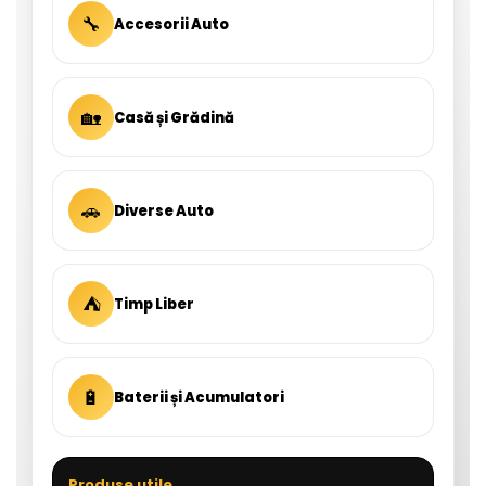
🔧
Accesorii Auto
🏡
Casă și Grădină
🚗
Diverse Auto
⛺
Timp Liber
🔋
Baterii și Acumulatori
Produse utile