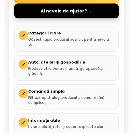
→
Ai nevoie de ajutor?
Categorii clare
✓
Găsești rapid produsul potrivit pentru nevoia
ta.
Auto, atelier și gospodărie
✓
Produse utile pentru mașină, garaj, casă și
grădină.
Comandă simplă
✓
Filtrezi rapid, alegi produsul și comanzi fără
complicații.
Informații utile
✓
Livrare, plată, retur și suport explicate clar.