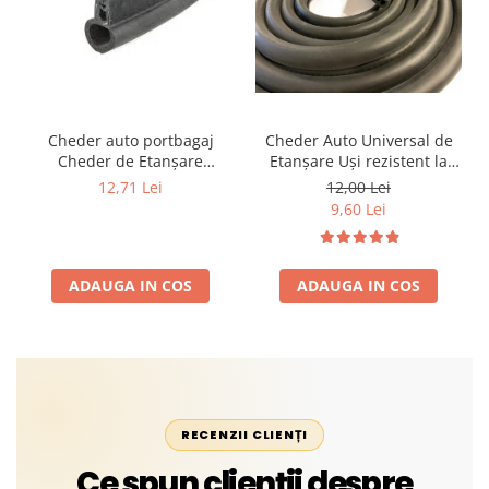
Cheder auto portbagaj
Cheder Auto Universal de
Cheder de Etanșare
Etanșare Uși rezistent la
Profesional din Cauciuc -
intemperii, raze UV,
12,71 Lei
12,00 Lei
Rezistent la Apă și
îmbătrânire și temperaturi
9,60 Lei
Temperaturi Înalte, Multi-
extreme
Aplicații Vânzare la Metru
Liniar
ADAUGA IN COS
ADAUGA IN COS
RECENZII CLIENȚI
Ce spun clienții despre