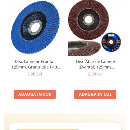
Disc Lamelar Frontal
Disc Abraziv Lamele
125mm, Granulatie P40,
(Evantai) 125mm,
Abraziv Premium din
Granulație , pentru Metal și
3,20 Lei
2,38 Lei
Zirconiu, Prindere
Lemn, P80 125x22.2mm
22.23mm, Viteza Maxima
13300 RPM, pentru Slefuire
ADAUGA IN COS
ADAUGA IN COS
Otel, Inox, Lemn si Metal,