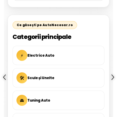
Ce găsești pe AutoNecesar.ro
Categorii principale
⚡
Electrice Auto
🛠
Scule și Unelte
🚘
Tuning Auto