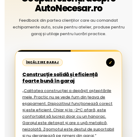
AutoNecesar.ro
Feedback din partea clienților care au comandat
echipamente auto, scule pentru atelier, produse pentru
garaj și utilaje pentru lucrări practice.
✓
ÎNCĂLZIRE GARAJ
Construcție solidă și eficiență
foarte bună în garaj
„Calitatea construcției a depășit așteptările
mele. Practic nu se vede fum din țeava de
eșapament. Dispozitivul funcționează corect
și este eficient. Chiar și la -2°C afară, este
confortabil să lucrezi doar cu un hanorac.
Garajul este detașat și are o ușă metalică,
neizolată. Zgomotul este destul de suportabil
și nu deranjează pe nimeni din garaj.”