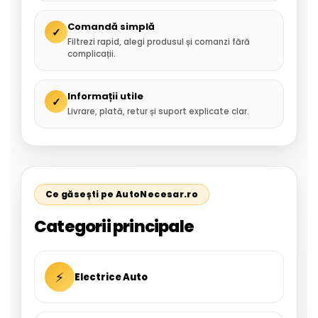
Comandă simplă
✓
Filtrezi rapid, alegi produsul și comanzi fără
complicații.
Informații utile
✓
Livrare, plată, retur și suport explicate clar.
Ce găsești pe AutoNecesar.ro
Categorii principale
⚡
Electrice Auto