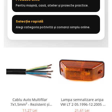
Pentru mașină, casă, atelier și proiecte practice.
Selecție rapidă
Alegi categoria potrivită și comanzi simplu online.
Cablu Auto Multifilar
Lampa semnalizare aripa
7x1,5mm² - Rezistent și
VW LT 2 05.1996-12.2005 ;
Flexibil pentru Remorci 12V-
Mercedes Sprinter 1995-
11,27 Lei
21,61 Lei