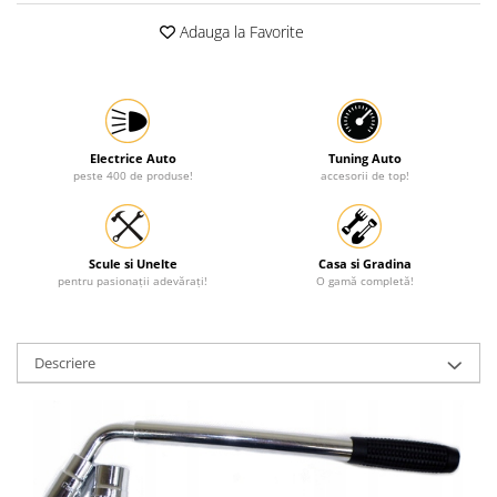
Protectia muncii
Adauga la Favorite
Scule Pneumatice
Slefuitoare
Suport auto
Electrice Auto
Tuning Auto
Suport motocicleta
peste 400 de produse!
accesorii de top!
Surubelnite
Tunuri de caldura si aeroteme
Scule si Unelte
Casa si Gradina
Utilaje constructie
pentru pasionații adevărați!
O gamă completă!
Descriere