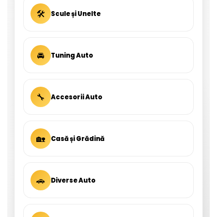
🛠
Scule și Unelte
🚘
Tuning Auto
🔧
Accesorii Auto
🏡
Casă și Grădină
🚗
Diverse Auto