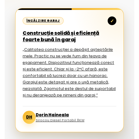
✓
ÎNCĂLZIRE GARAJ
Construcție solidă și eficiență
foarte bună în garaj
„Calitatea construcției a depășit așteptările
mele. Practic nu se vede fum din țeava de
eșapament. Dispozitivul funcționează corect
și este eficient. Chiar și la -2°C afară, este
confortabil să lucrezi doar cu un hanorac.
Garajul este detașat și are o ușă metalică,
neizolată. Zgomotul este destul de suportabil
și nu deranjează pe nimeni din garaj.”
Dorin Haineala
DH
Sirocou Diesel Portabil 8KW