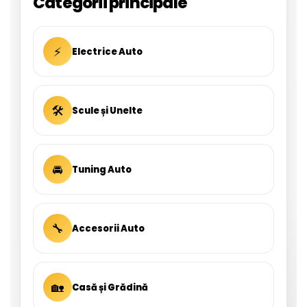
Categorii principale
⚡
Electrice Auto
🛠
Scule și Unelte
🚘
Tuning Auto
🔧
Accesorii Auto
🏡
Casă și Grădină