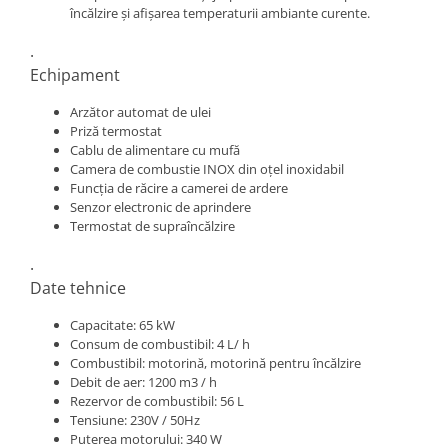
încălzire și afișarea temperaturii ambiante curente.
.
Echipament
Arzător automat de ulei
Priză termostat
Cablu de alimentare cu mufă
Camera de combustie INOX din oțel inoxidabil
Funcția de răcire a camerei de ardere
Senzor electronic de aprindere
Termostat de supraîncălzire
.
Date tehnice
Capacitate: 65 kW
Consum de combustibil: 4 L/ h
Combustibil: motorină, motorină pentru încălzire
Debit de aer: 1200 m3 / h
Rezervor de combustibil: 56 L
Tensiune: 230V / 50Hz
Puterea motorului: 340 W