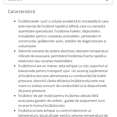
Protectia muncii
Caracteristică
Scule Pneumatice
Încălzitoarele sunt o soluție excelentă în instalațiile în care
Slefuitoare
este nevoie de încălzire rapidă și ieftină, care nu necesită
asamblare specializată.
Încălzirea halelor, depozitelor,
Suport auto
instalațiilor pentru creșterea animalelor, șantierelor în
Suport motocicleta
construcție, spălătorilor auto, stațiilor de diagnosticare și
vulcanizare.
Surubelnite
Datorită camerei de ardere deschise, obținem temperaturi
Tunuri de caldura si aeroteme
ridicate de evacuare, permițând încălzirea foarte rapidă a
obiectului sau uscarea materialelor.
Utilaje constructie
Încălzitorul are un mâner, este echipat cu roți, suporturi și
balustrade pentru transport ușor.
Un avantaj suplimentar
al încălzitorului este alimentarea cu combustibil de înaltă
presiune, datorită căreia eficiența încălzitorului este mai
mare cu același consum de combustibil ca la dispozitivele
de joasă presiune.
Încălzitor de aer mobil pentru încălzirea uleiului fără
evacuarea gazelor de ardere - gazele de eșapament sunt
re-arse în hornul încălzitorului.
Încălzitorul este echipat cu control electronic al
temperaturii, două afișaje: pentru setarea temperaturii de