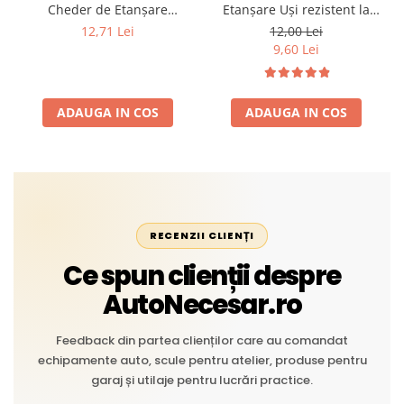
Cheder de Etanșare
Etanșare Uși rezistent la
Profesional din Cauciuc -
intemperii, raze UV,
12,71 Lei
12,00 Lei
Rezistent la Apă și
îmbătrânire și temperaturi
9,60 Lei
Temperaturi Înalte, Multi-
extreme
Aplicații Vânzare la Metru
Liniar
ADAUGA IN COS
ADAUGA IN COS
RECENZII CLIENȚI
Ce spun clienții despre
AutoNecesar.ro
Feedback din partea clienților care au comandat
echipamente auto, scule pentru atelier, produse pentru
garaj și utilaje pentru lucrări practice.