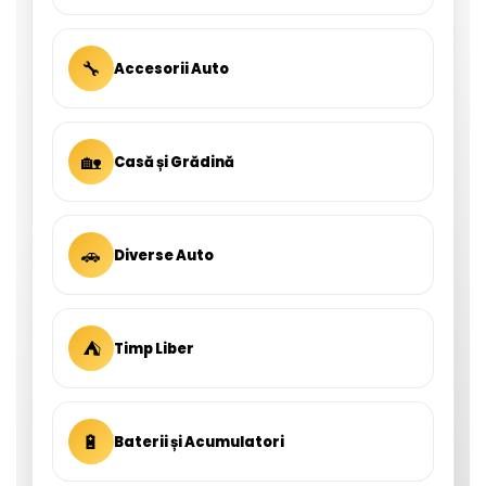
🔧
Accesorii Auto
🏡
Casă și Grădină
🚗
Diverse Auto
⛺
Timp Liber
🔋
Baterii și Acumulatori