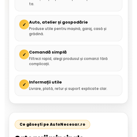
ta.
Auto, atelier și gospodărie
✓
Produse utile pentru mașină, garaj, casă și
grădină.
Comandă simplă
✓
Filtrezi rapid, alegi produsul și comanzi fără
complicații.
Informații utile
✓
Livrare, plată, retur și suport explicate clar.
Ce găsești pe AutoNecesar.ro