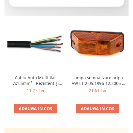
Cablu Auto Multifilar
Lampa semnalizare aripa
7x1,5mm² - Rezistent și
VW LT 2 05.1996-12.2005 ;
Flexibil pentru Remorci 12V-
Mercedes Sprinter 1995-
11,27 Lei
21,61 Lei
24V
2002, 512D-814 DA; Actros
1996-2002; Unimog 1949-;
Neoplan Euroliner,
ADAUGA IN COS
ADAUGA IN COS
Starliner,Centroliner,
Cityliner;