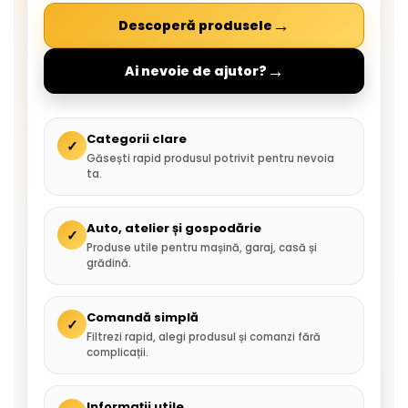
→
Descoperă produsele
→
Ai nevoie de ajutor?
Categorii clare
✓
Găsești rapid produsul potrivit pentru nevoia
ta.
Auto, atelier și gospodărie
✓
Produse utile pentru mașină, garaj, casă și
grădină.
Comandă simplă
✓
Filtrezi rapid, alegi produsul și comanzi fără
complicații.
Informații utile