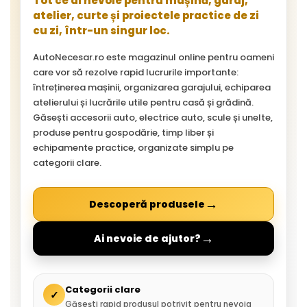
Tot ce ai nevoie pentru mașină, garaj,
atelier, curte și proiectele practice de zi
cu zi, într-un singur loc.
AutoNecesar.ro este magazinul online pentru oameni
care vor să rezolve rapid lucrurile importante:
întreținerea mașinii, organizarea garajului, echiparea
atelierului și lucrările utile pentru casă și grădină.
Găsești accesorii auto, electrice auto, scule și unelte,
produse pentru gospodărie, timp liber și
echipamente practice, organizate simplu pe
categorii clare.
→
Descoperă produsele
→
Ai nevoie de ajutor?
Categorii clare
✓
Găsești rapid produsul potrivit pentru nevoia