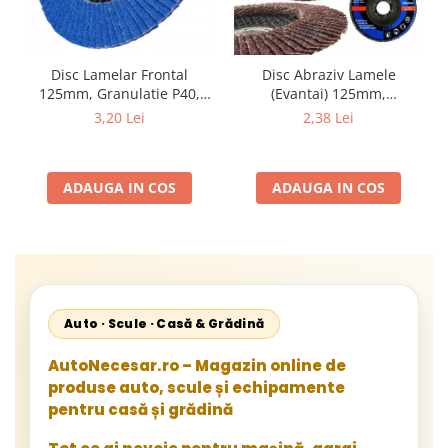
Disc Lamelar Frontal
Disc Abraziv Lamele
125mm, Granulatie P40,
(Evantai) 125mm,
Abraziv Premium din
Granulație , pentru Metal și
3,20 Lei
2,38 Lei
Zirconiu, Prindere
Lemn, P80 125x22.2mm
22.23mm, Viteza Maxima
13300 RPM, pentru Slefuire
ADAUGA IN COS
ADAUGA IN COS
Otel, Inox, Lemn si Metal,
Auto · Scule · Casă & Grădină
AutoNecesar.ro – Magazin online de
produse auto, scule și echipamente
pentru casă și grădină