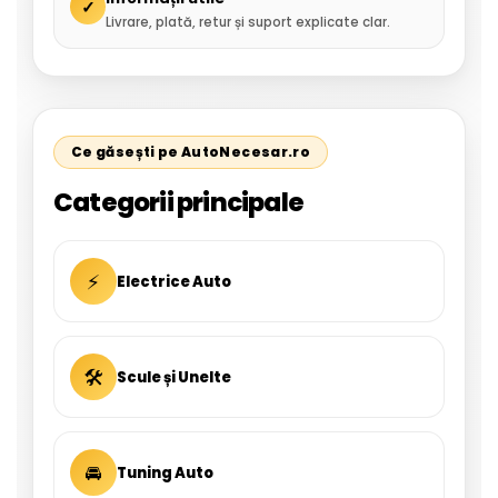
✓
Livrare, plată, retur și suport explicate clar.
Ce găsești pe AutoNecesar.ro
Categorii principale
⚡
Electrice Auto
🛠
Scule și Unelte
🚘
Tuning Auto