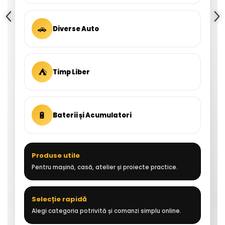
🚗
Diverse Auto
⛺
Timp Liber
🔋
Baterii și Acumulatori
Produse utile
Pentru mașină, casă, atelier și proiecte practice.
Selecție rapidă
Alegi categoria potrivită și comanzi simplu online.