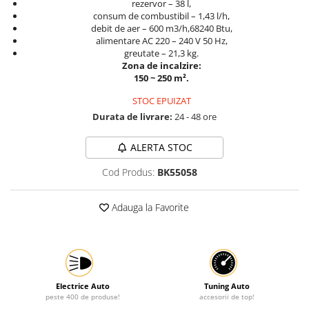
rezervor – 38 l,
consum de combustibil – 1,43 l/h,
Protectia muncii
debit de aer – 600 m3/h,
68240 Btu,
Scule Pneumatice
alimentare AC 220 – 240 V 50 Hz,
greutate – 21,3 kg.
Slefuitoare
Zona de incalzire:
150 ~ 250 m².
Suport auto
STOC EPUIZAT
Suport motocicleta
Durata de livrare:
24 - 48 ore
Surubelnite
Tunuri de caldura si aeroteme
ALERTA STOC
Utilaje constructie
Cod Produs:
BK55058
Adauga la Favorite
Electrice Auto
Tuning Auto
peste 400 de produse!
accesorii de top!