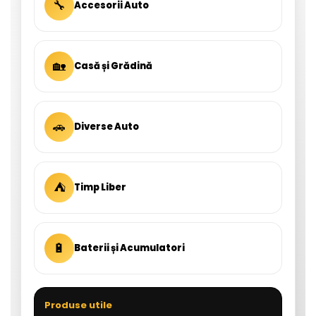
🔧
Accesorii Auto
🏡
Casă și Grădină
🚗
Diverse Auto
⛺
Timp Liber
🔋
Baterii și Acumulatori
Produse utile