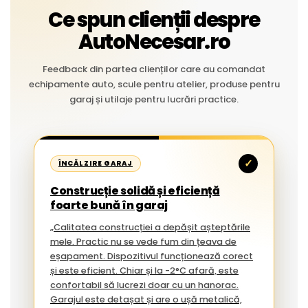
Ce spun clienții despre
AutoNecesar.ro
Feedback din partea clienților care au comandat
echipamente auto, scule pentru atelier, produse pentru
garaj și utilaje pentru lucrări practice.
✓
ÎNCĂLZIRE GARAJ
Construcție solidă și eficiență
foarte bună în garaj
„Calitatea construcției a depășit așteptările
mele. Practic nu se vede fum din țeava de
eșapament. Dispozitivul funcționează corect
și este eficient. Chiar și la -2°C afară, este
confortabil să lucrezi doar cu un hanorac.
Garajul este detașat și are o ușă metalică,