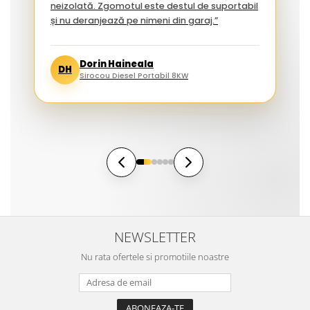
neizolată. Zgomotul este destul de suportabil
și nu deranjează pe nimeni din garaj.”
Dorin Haineala
DH
Sirocou Diesel Portabil 8KW
NEWSLETTER
Nu rata ofertele si promotiile noastre