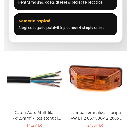
Pentru mașină, casă, atelier și proiecte practice.
Selecție rapidă
Alegi categoria potrivită și comanzi simplu online.
Cablu Auto Multifilar
Lampa semnalizare aripa
7x1,5mm² - Rezistent și
VW LT 2 05.1996-12.2005 ;
Flexibil pentru Remorci 12V-
Mercedes Sprinter 1995-
11,27 Lei
21,61 Lei
24V
2002, 512D-814 DA; Actros