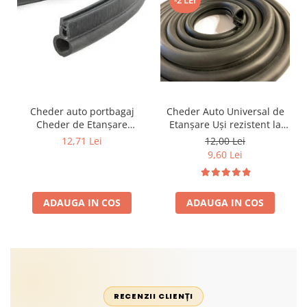
Cheder auto portbagaj
Cheder Auto Universal de
Cheder de Etanșare
Etanșare Uși rezistent la
Profesional din Cauciuc -
intemperii, raze UV,
12,71 Lei
12,00 Lei
Rezistent la Apă și
îmbătrânire și temperaturi
9,60 Lei
Temperaturi Înalte, Multi-
extreme
Aplicații Vânzare la Metru
Liniar
ADAUGA IN COS
ADAUGA IN COS
RECENZII CLIENȚI