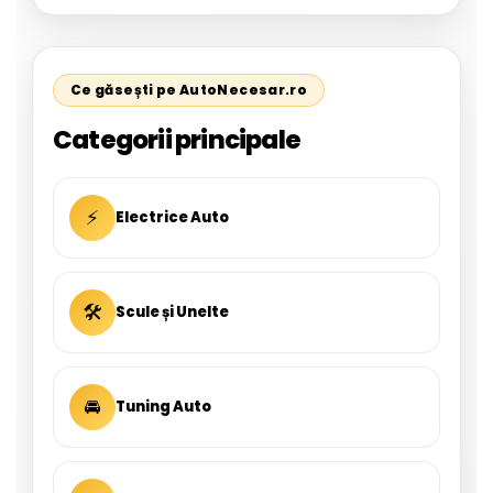
Ce găsești pe AutoNecesar.ro
Categorii principale
⚡
Electrice Auto
🛠
Scule și Unelte
🚘
Tuning Auto