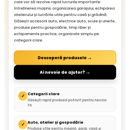
care vor să rezolve rapid lucrurile importante:
întreținerea mașinii, organizarea garajului, echiparea
atelierului și lucrările utile pentru casă și grădină.
Găsești accesorii auto, electrice auto, scule și unelte,
produse pentru gospodărie, timp liber și
echipamente practice, organizate simplu pe
categorii clare.
→
Descoperă produsele
→
Ai nevoie de ajutor?
Categorii clare
✓
Găsești rapid produsul potrivit pentru nevoia
ta.
Auto, atelier și gospodărie
✓
Produse utile pentru mașină, garaj, casă și