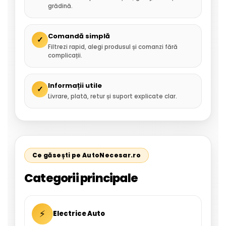
grădină.
Comandă simplă
✓
Filtrezi rapid, alegi produsul și comanzi fără
complicații.
Informații utile
✓
Livrare, plată, retur și suport explicate clar.
Ce găsești pe AutoNecesar.ro
Categorii principale
⚡
Electrice Auto