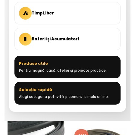
⛺
Timp Liber
🔋
Baterii și Acumulatori
Produse utile
Pentru mașină, casă, atelier și proiecte practice.
Selecție rapidă
Alegi categoria potrivită și comanzi simplu online.
-2 LEI