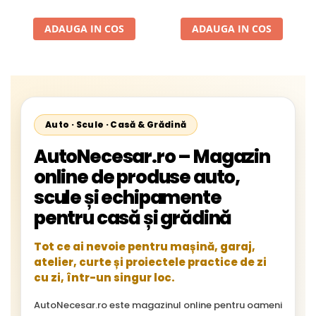
1996-2002; Unimog 1949-;
Neoplan Euroliner,
ADAUGA IN COS
ADAUGA IN COS
Starliner,Centroliner,
Cityliner;
Auto · Scule · Casă & Grădină
AutoNecesar.ro – Magazin
online de produse auto,
scule și echipamente
pentru casă și grădină
Tot ce ai nevoie pentru mașină, garaj,
atelier, curte și proiectele practice de zi
cu zi, într-un singur loc.
AutoNecesar.ro este magazinul online pentru oameni