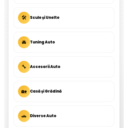
🛠
Scule și Unelte
🚘
Tuning Auto
🔧
Accesorii Auto
🏡
Casă și Grădină
🚗
Diverse Auto