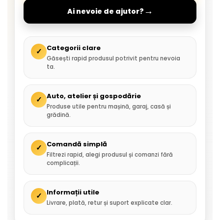
→
Ai nevoie de ajutor?
Categorii clare
✓
Găsești rapid produsul potrivit pentru nevoia
ta.
Auto, atelier și gospodărie
✓
Produse utile pentru mașină, garaj, casă și
grădină.
Comandă simplă
✓
Filtrezi rapid, alegi produsul și comanzi fără
complicații.
Informații utile
✓
Livrare, plată, retur și suport explicate clar.