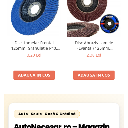
Disc Lamelar Frontal
Disc Abraziv Lamele
125mm, Granulatie P40,
(Evantai) 125mm,
Abraziv Premium din
Granulație , pentru Metal și
3,20 Lei
2,38 Lei
Zirconiu, Prindere
Lemn, P80 125x22.2mm
22.23mm, Viteza Maxima
13300 RPM, pentru Slefuire
ADAUGA IN COS
ADAUGA IN COS
Otel, Inox, Lemn si Metal,
Auto · Scule · Casă & Grădină
AutoNecesar.ro – Magazin