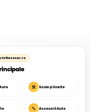
AutoNecesar.ro
rincipale
🛠
 Auto
Scule și Unelte
🔧
uto
Accesorii Auto