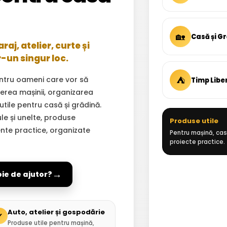
🏡
Casă și G
aj, atelier, curte și
r-un singur loc.
⛺
ntru oameni care vor să
Timp Libe
inerea mașinii, organizarea
 utile pentru casă și grădină.
ule și unelte, produse
Produse utile
ente practice, organizate
Pentru mașină, casă
proiecte practice.
→
oie de ajutor?
Auto, atelier și gospodărie
✓
Produse utile pentru mașină,