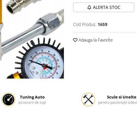
ALERTA STOC
Cod Produs:
1659
Adauga la Favorite
Tuning Auto
Scule si Unelte
accesorii de top!
pentru pasionații adevă