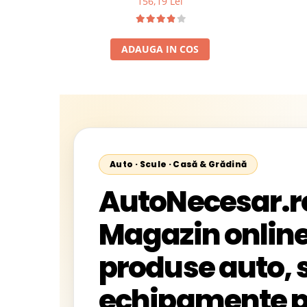
156,19 Lei
ADAUGA IN COS
Auto · Scule · Casă & Grădină
AutoNecesar.r
Magazin online
produse auto, s
echipamente p