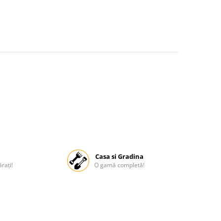
Casa si Gradina
rați!
O gamă completă!