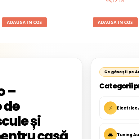
98,12 Lei
ADAUGA IN COS
ADAUGA IN COS
Ce găsești pe 
Categorii p
o –
 de
⚡
Electrice
cule și
entru casă
🚘
Tuning A