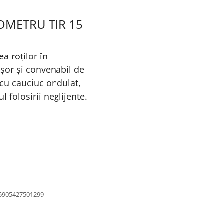
OMETRU TIR 15
a roților în
 ușor și convenabil de
cu cauciuc ondulat,
l folosirii neglijente.