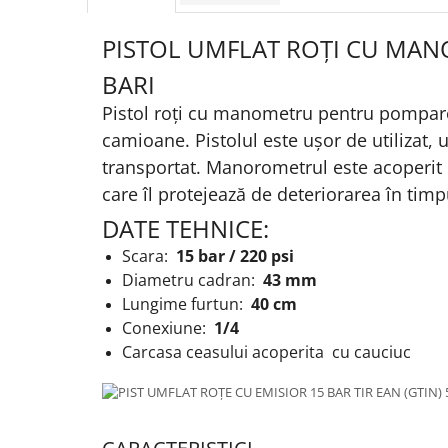
Protectia muncii
PISTOL UMFLAT ROȚI CU MAN
Scule Pneumatice
BARI
Slefuitoare
Pistol roți cu manometru pentru pompare
Suport auto
camioane.
Pistolul este ușor de utilizat,
Suport motocicleta
transportat.
Manorometrul este acoperit 
Surubelnite
care îl protejează de deteriorarea în timpu
Tunuri de caldura si aeroteme
DATE TEHNICE:
Utilaje constructie
Scara:
15 bar / 220 psi
Diametru cadran:
43 mm
Lungime furtun:
40 cm
Conexiune:
1/4
Carcasa ceasului acoperita cu cauciuc