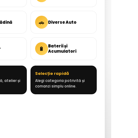
🚗
rădină
Diverse Auto
Baterii și
🔋
r
Acumulatori
Selecție rapidă
, atelier și
Alegi categoria potrivită și
comanzi simplu online.