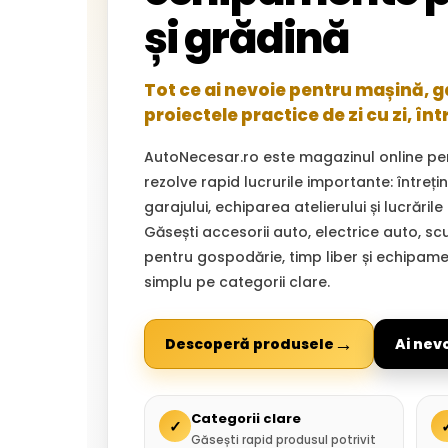
și grădină
Tot ce ai nevoie pentru mașină, gar
proiectele practice de zi cu zi, înt
AutoNecesar.ro este magazinul online pe
rezolve rapid lucrurile importante: întreț
garajului, echiparea atelierului și lucrările
Găsești accesorii auto, electrice auto, sc
pentru gospodărie, timp liber și echipam
simplu pe categorii clare.
→
Descoperă produsele
Ai nev
Categorii clare
✓
Găsești rapid produsul potrivit