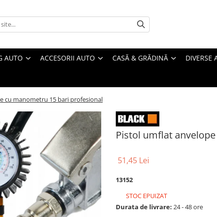
G AUTO
ACCESORII AUTO
CASĂ & GRĂDINĂ
DIVERSE 
pe cu manometru 15 bari profesional
Pistol umflat anvelop
51,45 Lei
13152
STOC EPUIZAT
Durata de livrare:
24 - 48 ore