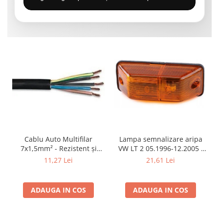
Cablu Auto Multifilar
Lampa semnalizare aripa
7x1,5mm² - Rezistent și
VW LT 2 05.1996-12.2005 ;
Flexibil pentru Remorci 12V-
Mercedes Sprinter 1995-
11,27 Lei
21,61 Lei
24V
2002, 512D-814 DA; Actros
1996-2002; Unimog 1949-;
Neoplan Euroliner,
ADAUGA IN COS
ADAUGA IN COS
Starliner,Centroliner,
Cityliner;