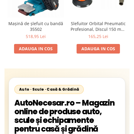
Mașină de șlefuit cu bandă
Slefuitor Orbital Pneumatic
35502
Profesional, Discul 150 mm,
Oscilatie 5 mm, Consum 84
518,95 Lei
165,25 Lei
L/min,
ADAUGA IN COS
ADAUGA IN COS
Auto · Scule · Casă & Grădină
AutoNecesar.ro – Magazin
online de produse auto,
scule și echipamente
pentru casă și grădină