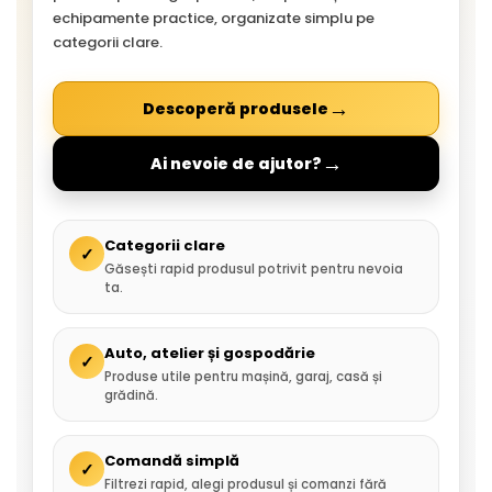
echipamente practice, organizate simplu pe
categorii clare.
→
Descoperă produsele
→
Ai nevoie de ajutor?
Categorii clare
✓
Găsești rapid produsul potrivit pentru nevoia
ta.
Auto, atelier și gospodărie
✓
Produse utile pentru mașină, garaj, casă și
grădină.
Comandă simplă
✓
Filtrezi rapid, alegi produsul și comanzi fără