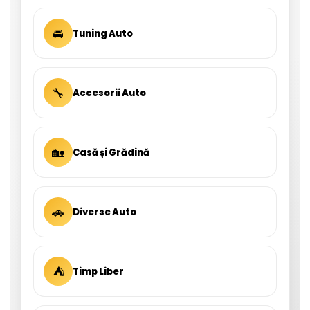
🚘
Tuning Auto
🔧
Accesorii Auto
🏡
Casă și Grădină
🚗
Diverse Auto
⛺
Timp Liber