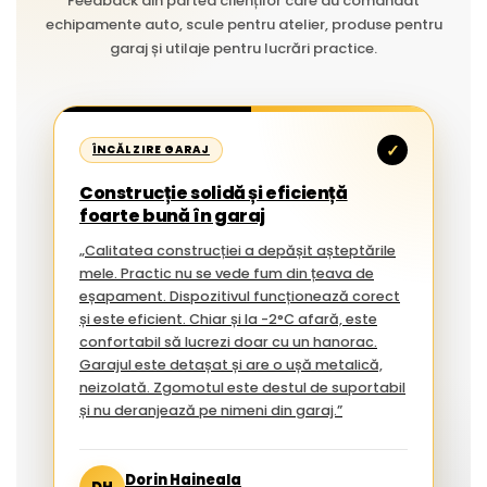
Feedback din partea clienților care au comandat
echipamente auto, scule pentru atelier, produse pentru
garaj și utilaje pentru lucrări practice.
✓
ÎNCĂLZIRE GARAJ
Construcție solidă și eficiență
foarte bună în garaj
„Calitatea construcției a depășit așteptările
mele. Practic nu se vede fum din țeava de
eșapament. Dispozitivul funcționează corect
și este eficient. Chiar și la -2°C afară, este
confortabil să lucrezi doar cu un hanorac.
Garajul este detașat și are o ușă metalică,
neizolată. Zgomotul este destul de suportabil
și nu deranjează pe nimeni din garaj.”
Dorin Haineala