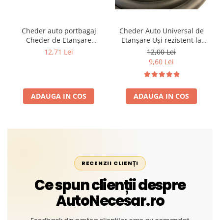
Cheder auto portbagaj
Cheder Auto Universal de
Cheder de Etanșare
Etanșare Uși rezistent la
Profesional din Cauciuc -
intemperii, raze UV,
12,71 Lei
12,00 Lei
Rezistent la Apă și
îmbătrânire și temperaturi
9,60 Lei
Temperaturi Înalte, Multi-
extreme
Aplicații Vânzare la Metru
Liniar
ADAUGA IN COS
ADAUGA IN COS
RECENZII CLIENȚI
Ce spun clienții despre
AutoNecesar.ro