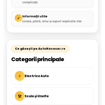
complicații.
Informații utile
✓
Livrare, plată, retur și suport explicate clar.
Ce găsești pe AutoNecesar.ro
Categorii principale
⚡
Electrice Auto
🛠
Scule și Unelte