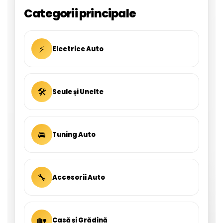
Categorii principale
⚡
Electrice Auto
🛠
Scule și Unelte
🚘
Tuning Auto
🔧
Accesorii Auto
🏡
Casă și Grădină