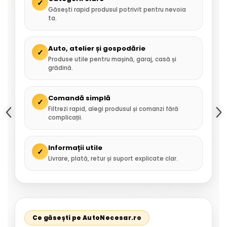
✓
Găsești rapid produsul potrivit pentru nevoia
ta.
Auto, atelier și gospodărie
✓
Produse utile pentru mașină, garaj, casă și
grădină.
Comandă simplă
✓
Filtrezi rapid, alegi produsul și comanzi fără
complicații.
Informații utile
✓
Livrare, plată, retur și suport explicate clar.
Ce găsești pe AutoNecesar.ro