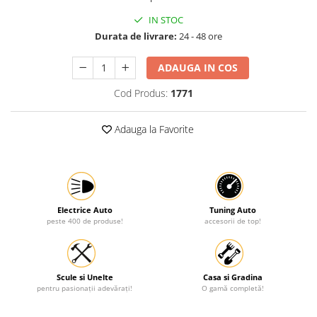
Protectia muncii
IN STOC
Durata de livrare:
24 - 48 ore
Scule Pneumatice
Slefuitoare
ADAUGA IN COS
Suport auto
Cod Produs:
1771
Suport motocicleta
Surubelnite
Adauga la Favorite
Tunuri de caldura si aeroteme
Utilaje constructie
Electrice Auto
Tuning Auto
peste 400 de produse!
accesorii de top!
Scule si Unelte
Casa si Gradina
pentru pasionații adevărați!
O gamă completă!