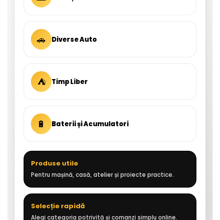
🚗
Diverse Auto
⛺
Timp Liber
🔋
Baterii și Acumulatori
Produse utile
Pentru mașină, casă, atelier și proiecte practice.
Selecție rapidă
Alegi categoria potrivită și comanzi simplu online.