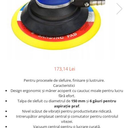
Furtune de gradina
compresoare
Mixere
Cricuri Auto Hidraulice
Pneumatice si Trapezoidale
Motocositoare si Motosape
Cricuri hidraulice
Nivela laser
Cricuri pneumatice
Pistol de vopsit
Cricuri trapezoidale
Pompe
Feon Electric
Rotopercutoare si bormasini
Generatoare curent
Taiat gresie si faianta
Gresoare
173,14 Lei
Uz intern
Macarale și vinciuri
Ventilatoare radiatoare
Pentru procesele de slefuire, finisare și lustruire.
Masini de gaurit si Insurubat
Caracteristici
umidificatoare
Design ergonomic și mâner acoperit cu cauciuc moale pentru lucru
Motoare electrice
fără efort.
Pistol de Lipit
Talpa de slefuit cu diametrul de
150 mm
și
6 găuri pentru
aspirație praf
.
Polizoare
Nivel scăzut de vibrații pentru productivitate ridicată.
Intrerupător amplasat central și comutator pentru controlul
Pompe Combustibil
vitezei.
Vacuum central pentru o lucrare curată.
Prelungitoare