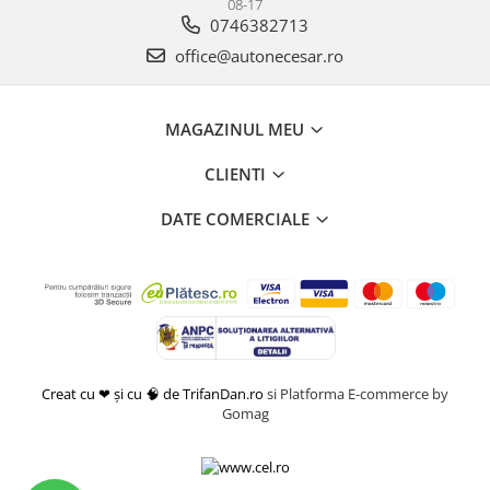
08-17
0746382713
office@autonecesar.ro
MAGAZINUL MEU
CLIENTI
DATE COMERCIALE
Creat cu ❤ și cu 🧠 de TrifanDan.ro
si
Platforma E-commerce by
Gomag