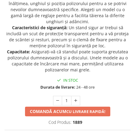
înălțimea, unghiul și poziția polizorului pentru a se potrivi
Protectia muncii
nevoilor dumneavoastră specifice. Alegeți un model cu o
gamă largă de reglaje pentru a facilita tăierea la diferite
Scule Pneumatice
unghiuri și adâncimi.
Slefuitoare
Caracteristici de siguranță:
Un stand sigur ar trebui să
includă un scut de protecție transparent pentru a vă proteja
Suport auto
de scântei și resturi, precum și o clemă de fixare pentru a
Suport motocicleta
menține polizorul în siguranță pe loc.
Capacitate:
Asigurați-vă că standul poate suporta greutatea
Surubelnite
polizorului dumneavoastră și a discului. Unele modele au o
capacitate de încărcare mai mare, permițând utilizarea
Tunuri de caldura si aeroteme
polizoarelor mai grele.
Utilaje constructie
IN STOC
Durata de livrare:
24 - 48 ore
COMANDĂ ACUM
CU LIVRARE RAPIDĂ!
Cod Produs:
1889