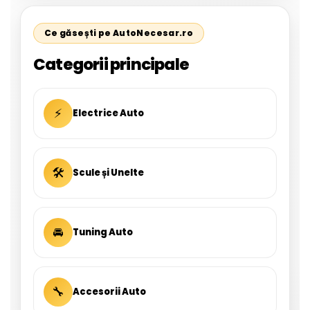
Ce găsești pe AutoNecesar.ro
Categorii principale
⚡
Electrice Auto
🛠
Scule și Unelte
🚘
Tuning Auto
🔧
Accesorii Auto