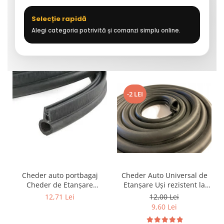
Selecție rapidă
Alegi categoria potrivită și comanzi simplu online.
-2 LEI
Cheder auto portbagaj
Cheder Auto Universal de
Cheder de Etanșare
Etanșare Uși rezistent la
Profesional din Cauciuc -
intemperii, raze UV,
12,71 Lei
12,00 Lei
Rezistent la Apă și
îmbătrânire și temperaturi
9,60 Lei
Temperaturi Înalte, Multi-
extreme
Aplicații Vânzare la Metru