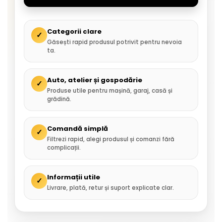
Categorii clare
✓
Găsești rapid produsul potrivit pentru nevoia
ta.
Auto, atelier și gospodărie
✓
Produse utile pentru mașină, garaj, casă și
grădină.
Comandă simplă
✓
Filtrezi rapid, alegi produsul și comanzi fără
complicații.
Informații utile
✓
Livrare, plată, retur și suport explicate clar.