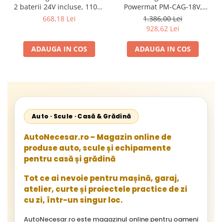
2 baterii 24V incluse, 11000
Powermat PM-CAG-18V,
RPM
Motor Fara Perii (Brushless),
668,18 Lei
1.386,00 Lei
125 mm, Ax M14, 8500 RPM,
928,62 Lei
Include 2 x Baterii Li-Ion
18V 3.0Ah (Sistem F18+),
ADAUGA IN COS
ADAUGA IN COS
Incarcator Rapid 2A si
Valiza de Transport
Auto · Scule · Casă & Grădină
AutoNecesar.ro – Magazin online de
produse auto, scule și echipamente
pentru casă și grădină
Tot ce ai nevoie pentru mașină, garaj,
atelier, curte și proiectele practice de zi
cu zi, într-un singur loc.
AutoNecesar.ro este magazinul online pentru oameni