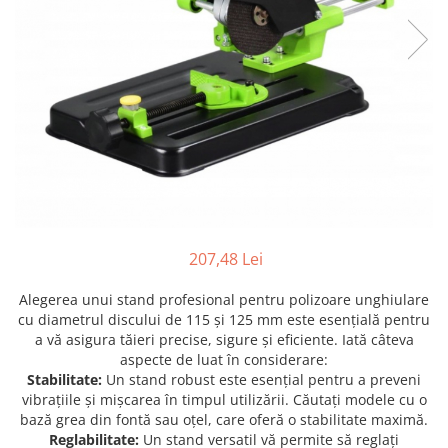
Furtune de gradina
compresoare
Mixere
Cricuri Auto Hidraulice
Pneumatice si Trapezoidale
Motocositoare si Motosape
Cricuri hidraulice
Nivela laser
Cricuri pneumatice
Pistol de vopsit
Cricuri trapezoidale
Pompe
Feon Electric
Rotopercutoare si bormasini
Generatoare curent
Taiat gresie si faianta
Gresoare
Uz intern
Macarale și vinciuri
207,48 Lei
Ventilatoare radiatoare
Masini de gaurit si Insurubat
umidificatoare
Alegerea unui stand profesional pentru polizoare unghiulare
Motoare electrice
cu diametrul discului de 115 și 125 mm este esențială pentru
a vă asigura tăieri precise, sigure și eficiente. Iată câteva
Pistol de Lipit
aspecte de luat în considerare:
Stabilitate:
Un stand robust este esențial pentru a preveni
Polizoare
vibrațiile și mișcarea în timpul utilizării. Căutați modele cu o
Pompe Combustibil
bază grea din fontă sau oțel, care oferă o stabilitate maximă.
Reglabilitate:
Un stand versatil vă permite să reglați
Prelungitoare