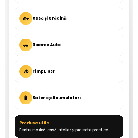
🏡
Casă și Grădină
🚗
Diverse Auto
⛺
Timp Liber
🔋
Baterii și Acumulatori
Produse utile
Pentru mașină, casă, atelier și proiecte practice.