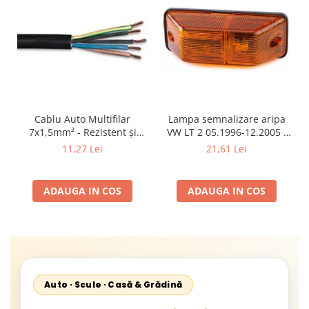
Cablu Auto Multifilar
Lampa semnalizare aripa
7x1,5mm² - Rezistent și
VW LT 2 05.1996-12.2005 ;
Flexibil pentru Remorci 12V-
Mercedes Sprinter 1995-
11,27 Lei
21,61 Lei
24V
2002, 512D-814 DA; Actros
1996-2002; Unimog 1949-;
Neoplan Euroliner,
ADAUGA IN COS
ADAUGA IN COS
Starliner,Centroliner,
Cityliner;
Auto · Scule · Casă & Grădină