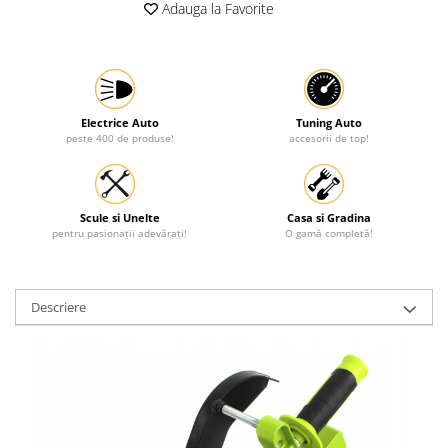
Adauga la Favorite
Electrice Auto
Tuning Auto
peste 400 de produse!
accesorii de top!
Scule si Unelte
Casa si Gradina
pentru pasionații adevărați!
O gamă completă!
Descriere