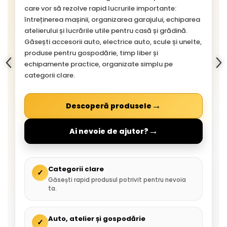
care vor să rezolve rapid lucrurile importante:
întreținerea mașinii, organizarea garajului, echiparea
atelierului și lucrările utile pentru casă și grădină.
Găsești accesorii auto, electrice auto, scule și unelte,
produse pentru gospodărie, timp liber și
echipamente practice, organizate simplu pe
categorii clare.
→
Descoperă produsele
→
Ai nevoie de ajutor?
Categorii clare
✓
Găsești rapid produsul potrivit pentru nevoia
ta.
Auto, atelier și gospodărie
✓