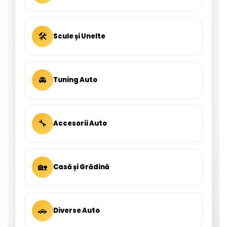
🛠
Scule și Unelte
🚘
Tuning Auto
🔧
Accesorii Auto
🏡
Casă și Grădină
🚗
Diverse Auto