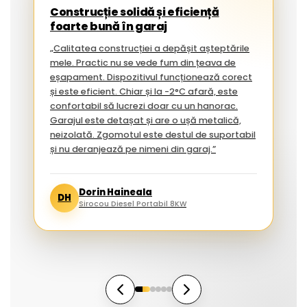
Construcție solidă și eficiență
foarte bună în garaj
„Calitatea construcției a depășit așteptările
mele. Practic nu se vede fum din țeava de
eșapament. Dispozitivul funcționează corect
și este eficient. Chiar și la -2°C afară, este
confortabil să lucrezi doar cu un hanorac.
Garajul este detașat și are o ușă metalică,
neizolată. Zgomotul este destul de suportabil
și nu deranjează pe nimeni din garaj.”
Dorin Haineala
DH
Sirocou Diesel Portabil 8KW