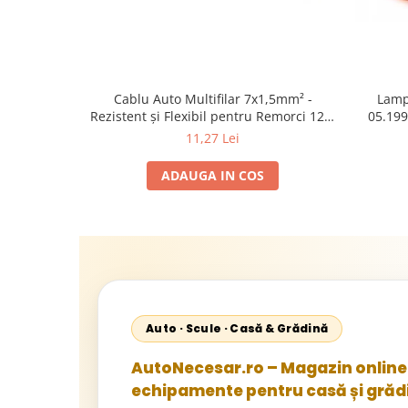
Cablu Auto Multifilar 7x1,5mm² -
Lamp
Rezistent și Flexibil pentru Remorci 12V-
05.199
24V
1995-2
11,27 Lei
2002; U
Sta
ADAUGA IN COS
Auto · Scule · Casă & Grădină
AutoNecesar.ro – Magazin online 
echipamente pentru casă și grăd