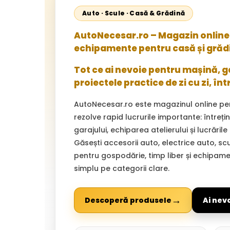
Auto · Scule · Casă & Grădină
AutoNecesar.ro – Magazin online 
echipamente pentru casă și grăd
Tot ce ai nevoie pentru mașină, gar
proiectele practice de zi cu zi, înt
AutoNecesar.ro este magazinul online pe
rezolve rapid lucrurile importante: întreț
garajului, echiparea atelierului și lucrările
Găsești accesorii auto, electrice auto, sc
pentru gospodărie, timp liber și echipam
simplu pe categorii clare.
→
Descoperă produsele
Ai nev