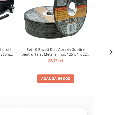
 profil
Set 10 Bucati Disc Abraziv Subtire
Cric Aut
80-360mm+
pentru Taiat Metal si Inox 125 x 1 x 22.2
2.5 Tone, 
3T cu pin
mm, Profil Plat Heavy-Duty (Model
Te
22,37 Lei
42503)
ADAUGA IN COS