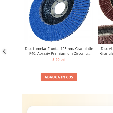
Disc Lamelar Frontal 125mm, Granulatie
Disc A
P40, Abraziv Premium din Zirconiu,
Granula
Prindere 22.23mm, Viteza Maxima 13300
3,20 Lei
RPM, pentru Slefuire Otel, Inox, Lemn si
Metal,
ADAUGA IN COS