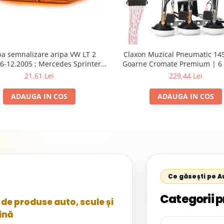
a semnalizare aripa VW LT 2
Claxon Muzical Pneumatic 145
6-12.2005 ; Mercedes Sprinter
Goarne Cromate Premium | 6 
002, 512D-814 DA; Actros 1996-
Selectabile
21,61 Lei
229,44 Lei
nimog 1949-; Neoplan Euroliner,
rliner,Centroliner, Cityliner;
ADAUGA IN COS
ADAUGA IN COS
Ce găsești pe 
Categorii p
de produse auto, scule și
ină