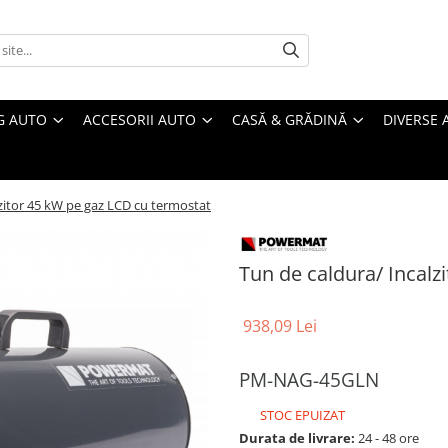
G AUTO
ACCESORII AUTO
CASĂ & GRĂDINĂ
DIVERSE 
zitor 45 kW pe gaz LCD cu termostat
Tun de caldura/ Incalz
938,09 Lei
PM-NAG-45GLN
STOC EPUIZAT
Durata de livrare:
24 - 48 ore