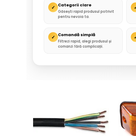
Categorii clare
✓
Găsești rapid produsul potrivit
pentru nevoia ta.
Comandă simplă
✓
Filtrezi rapid, alegi produsul și
comanzi fără complicații.