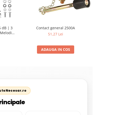
 dB | 3
Contact general 2500A
Set Acceso
Melodii
Pistol Vo
51,27 Lei
ADAUGA IN COS
AutoNecesar.ro
rincipale