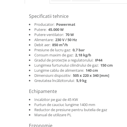
Protectia muncii
Specificatii tehnice
Scule Pneumatice
Producator:
Powermat
Slefuitoare
Putere:
45.000 W
Suport auto
Putere ventilator:
70 W
Alimentare:
230 V / 50 Hz
Suport motocicleta
Debit aer:
850 m³/h
Presiune de lucru gaz:
0,7 bar
Surubelnite
Consum maxim de gaz:
2,18 kg/h
Tunuri de caldura si aeroteme
Gradul de protecție a regulatorului:
IP44
Lungimea furtunului cilindrului de gaz:
150 cm
Utilaje constructie
Lungime cablu de alimentare:
140 cm
Dimensiuni dispozitiv:
505 x 220 x 340 [mm]
Greutatea încălzitorului:
5,9 kg
Echipamente
Incalzitor pe gaz de 45 KW
Furtun de cauciuc lungime 1400 mm
Reductor de presiune pentru butelia de gaz
Manual de utilizare PL
Ergonomie