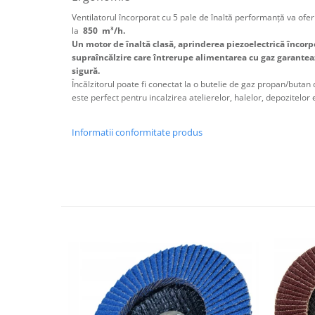
Ventilatorul încorporat cu 5 pale de înaltă performanță va ofer
la
850
m³/h.
Un motor de înaltă clasă, aprinderea piezoelectrică încorpo
supraîncălzire care întrerupe alimentarea cu gaz garanteaz
sigură.
Încălzitorul poate fi conectat la o butelie de gaz propan/butan
este perfect pentru incalzirea atelierelor, halelor, depozitelor 
Informatii conformitate produs