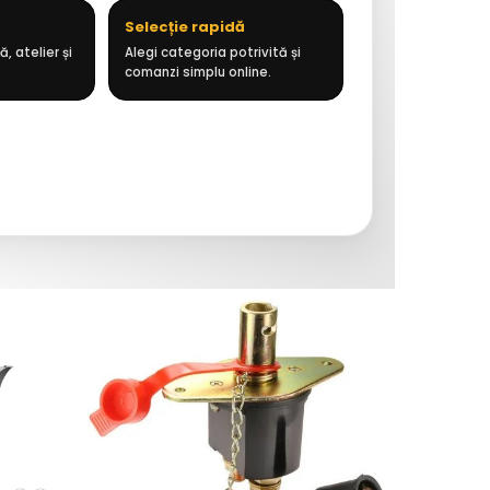
Selecție rapidă
, atelier și
Alegi categoria potrivită și
comanzi simplu online.