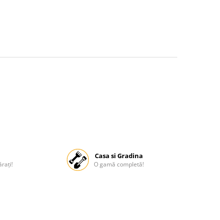
Casa si Gradina
rați!
O gamă completă!