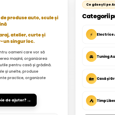
Ce găsești pe 
Categorii p
de produse auto, scule și
ină
⚡
aj, atelier, curte și
Electrice
r-un singur loc.
ntru oameni care vor să
🚘
Tuning A
inerea mașinii, organizarea
 utile pentru casă și grădină.
ule și unelte, produse
ente practice, organizate
🏡
Casă și G
→
⛺
oie de ajutor?
Timp Libe