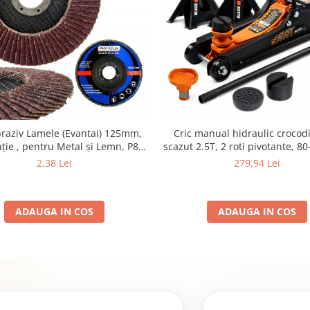
braziv Lamele (Evantai) 125mm,
Cric manual hidraulic crocodil
ție , pentru Metal și Lemn, P80
scazut 2.5T, 2 roti pivotante, 
125x22.2mm
set 2 capre auto pentru sprijin 
2,38 Lei
279,94 Lei
ADAUGA IN COS
ADAUGA IN COS