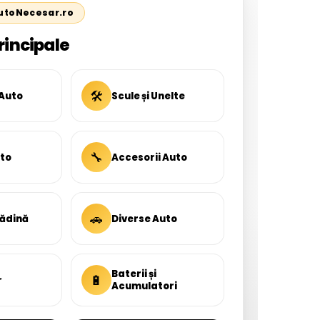
AutoNecesar.ro
rincipale
🛠
 Auto
Scule și Unelte
🔧
uto
Accesorii Auto
🚗
rădină
Diverse Auto
Baterii și
🔋
r
Acumulatori