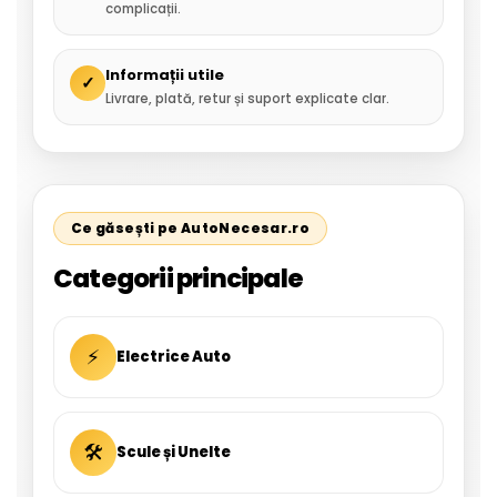
complicații.
Informații utile
✓
Livrare, plată, retur și suport explicate clar.
Ce găsești pe AutoNecesar.ro
Categorii principale
⚡
Electrice Auto
🛠
Scule și Unelte