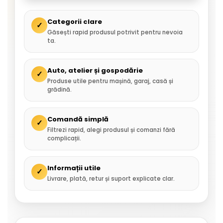
Categorii clare
✓
Găsești rapid produsul potrivit pentru nevoia
ta.
Auto, atelier și gospodărie
✓
Produse utile pentru mașină, garaj, casă și
grădină.
Comandă simplă
✓
Filtrezi rapid, alegi produsul și comanzi fără
complicații.
Informații utile
✓
Livrare, plată, retur și suport explicate clar.