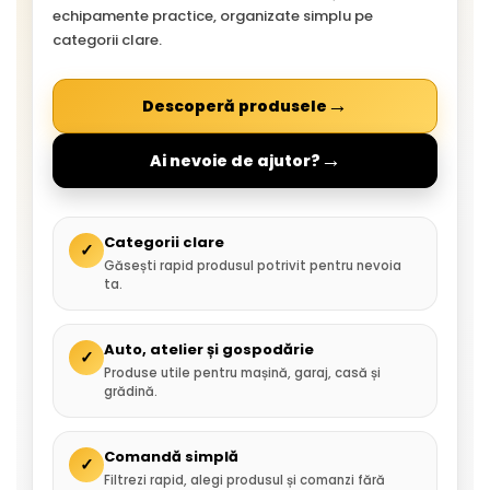
echipamente practice, organizate simplu pe
categorii clare.
→
Descoperă produsele
→
Ai nevoie de ajutor?
Categorii clare
✓
Găsești rapid produsul potrivit pentru nevoia
ta.
Auto, atelier și gospodărie
✓
Produse utile pentru mașină, garaj, casă și
grădină.
Comandă simplă
✓
Filtrezi rapid, alegi produsul și comanzi fără