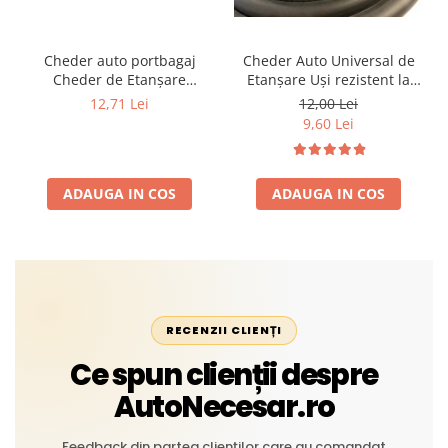
Cheder auto portbagaj
Cheder Auto Universal de
Cheder de Etanșare
Etanșare Uși rezistent la
Profesional din Cauciuc -
intemperii, raze UV,
12,71 Lei
12,00 Lei
Rezistent la Apă și
îmbătrânire și temperaturi
9,60 Lei
Temperaturi Înalte, Multi-
extreme
Aplicații Vânzare la Metru
Liniar
ADAUGA IN COS
ADAUGA IN COS
RECENZII CLIENȚI
Ce spun clienții despre
AutoNecesar.ro
Feedback din partea clienților care au comandat