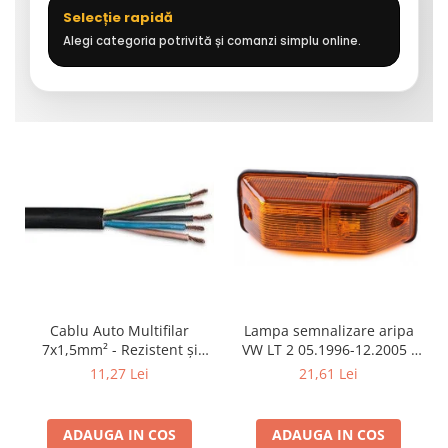
Selecție rapidă
Alegi categoria potrivită și comanzi simplu online.
Cablu Auto Multifilar
Lampa semnalizare aripa
7x1,5mm² - Rezistent și
VW LT 2 05.1996-12.2005 ;
Flexibil pentru Remorci 12V-
Mercedes Sprinter 1995-
11,27 Lei
21,61 Lei
24V
2002, 512D-814 DA; Actros
1996-2002; Unimog 1949-;
Neoplan Euroliner,
ADAUGA IN COS
ADAUGA IN COS
Starliner,Centroliner,