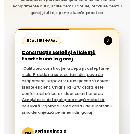
echipamente auto, scule pentru atelier, produse pentru
garaj și utilaje pentru lucrări practice.
✓
ÎNCĂLZIRE GARAJ
Construcție solidă și eficiență
foarte bună în garaj
„Calitatea construcției a depășit așteptările
mele. Practic nu se vede fum din țeava de
eșapament. Dispozitivul funcționează corect
și este eficient. Chiar și la -2°C afară, este
confortabil să lucrezi doar cu un hanorac.
Garajul este detașat și are o ușă metalică,
neizolată. Zgomotul este destul de suportabil
și nu deranjează pe nimeni din garaj.”
Dorin Haineala
DH