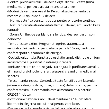
-Control precis al fluxului de aer: Alegeti dintre 3 viteze (mica,
medie, mare) pentru a ajusta intensitatea brizei.
-Moduri de ventilare versatile: Personalizati experienta de
racorire cu 3 tipuri de flux de aer:
Normal: Un flux constant de aer pentru o racorire continua.
Natural: Variatii ale intensitatii fluxului de aer, simuland o briza
naturala.
Somn: Un flux de aer bland si silentios, ideal pentru un somn
odihnitor.
-Temporizator extins: Programati oprirea automata a
ventilatorului pentru o perioada de pana la 15 ore, pentru un
confort sporit si economie de energie.
-Oscilatie orizontala: Functia de oscilatie ampla distribuie uniform
aerul racoros si purificat in intreaga incapere.
-Ionizare aer: Emite ioni negativi care ajuta la purificarea aerului,
eliminand praful, polenul si alti alergeni, creand un mediu mai
sanatos.
-Telecomanda inclusa: Controlati toate functiile ventilatorului
(viteze, moduri, oscilatie, timer, ionizare) de la distanta, pentru un
confort maxim. Telecomanda este alimentata de o baterie
CR2025 (inclusa).
-Pozitionare flexibila: Cablul de alimentare de 145 cm ofera
libertate in alegerea locului ideal pentru ventilator.
-Design elegant si modern: Aspectul fara pale adauga o nota