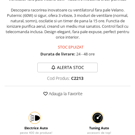
Protectia muncii
Descopera racorirea inovatoare cu ventilatorul fara pale Velano.
Puternic (60W) si sigur, ofera 3 viteze, 3 moduri de ventilare (normal,
Scule Pneumatice
natural, somn), oscilatie si un timer de pana la 15 ore. Functia de
ionizare purifica aerul, creand un mediu mai sanatos. Control facil cu
Slefuitoare
telecomanda inclusa. Design elegant, fara pale expuse, perfect pentru
Suport auto
orice interior.
Suport motocicleta
STOC EPUIZAT
Durata de livrare:
24 - 48 ore
Surubelnite
Tunuri de caldura si aeroteme
ALERTA STOC
Utilaje constructie
Cod Produs:
C2213
Adauga la Favorite
Electrice Auto
Tuning Auto
peste 400 de produse!
accesorii de top!