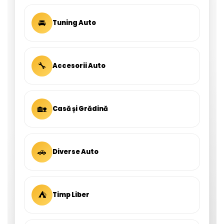
🚘
Tuning Auto
🔧
Accesorii Auto
🏡
Casă și Grădină
🚗
Diverse Auto
⛺
Timp Liber