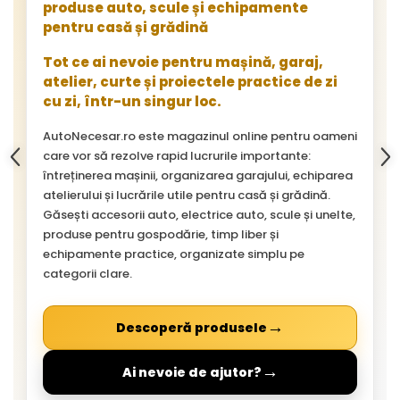
produse auto, scule și echipamente
pentru casă și grădină
Tot ce ai nevoie pentru mașină, garaj,
atelier, curte și proiectele practice de zi
cu zi, într-un singur loc.
AutoNecesar.ro este magazinul online pentru oameni
care vor să rezolve rapid lucrurile importante:
întreținerea mașinii, organizarea garajului, echiparea
atelierului și lucrările utile pentru casă și grădină.
Găsești accesorii auto, electrice auto, scule și unelte,
produse pentru gospodărie, timp liber și
echipamente practice, organizate simplu pe
categorii clare.
→
Descoperă produsele
→
Ai nevoie de ajutor?