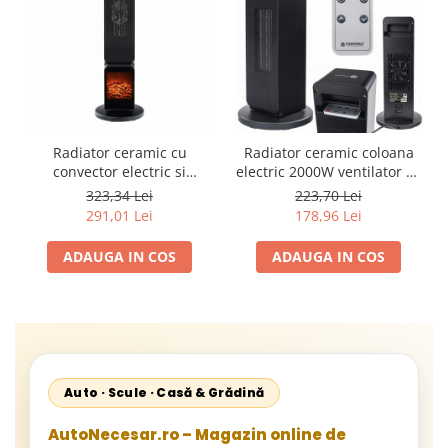
Radiator ceramic cu
Radiator ceramic coloana
convector electric si
electric 2000W ventilator cu
ventilator 2500W cu
termostat si telecomanda
323,34 Lei
223,70 Lei
telecomanda
291,01 Lei
178,96 Lei
ADAUGA IN COS
ADAUGA IN COS
Auto · Scule · Casă & Grădină
AutoNecesar.ro – Magazin online de