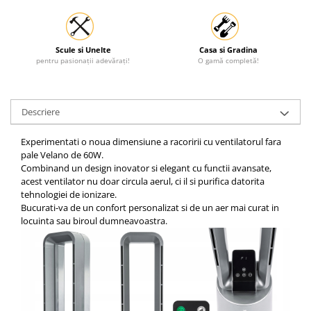
Scule si Unelte
Casa si Gradina
pentru pasionații adevărați!
O gamă completă!
Descriere
Experimentati o noua dimensiune a racoririi cu ventilatorul fara
pale Velano de 60W.
Combinand un design inovator si elegant cu functii avansate,
acest ventilator nu doar circula aerul, ci il si purifica datorita
tehnologiei de ionizare.
Bucurati-va de un confort personalizat si de un aer mai curat in
locuinta sau biroul dumneavoastra.