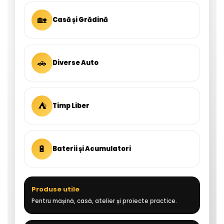
🏡
Casă și Grădină
🚗
Diverse Auto
⛺
Timp Liber
🔋
Baterii și Acumulatori
Produse utile
Pentru mașină, casă, atelier și proiecte practice.