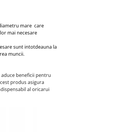
u diametru mare care
lor mai necesare
cesare sunt intotdeauna la
area muncii.
a aduce beneficii pentru
, acest produs asigura
ndispensabil al oricarui