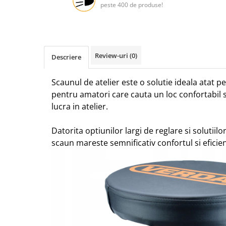
peste 400 de produse!
Protectia muncii
Scule Pneumatice
Slefuitoare
Review-uri
(0)
Descriere
Suport auto
Suport motocicleta
Scaunul de atelier este o solutie ideala atat pe
Surubelnite
pentru amatori care cauta un loc confortabil s
lucra in atelier.
Tunuri de caldura si aeroteme
Utilaje constructie
Datorita optiunilor largi de reglare si solutiil
scaun mareste semnificativ confortul si eficie