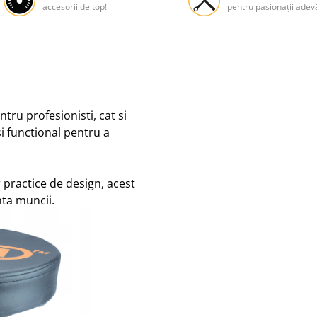
accesorii de top!
pentru pasionații adevă
ntru profesionisti, cat si
i functional pentru a
or practice de design, acest
nta muncii.