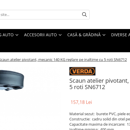
G AUTO
ACCESORII AUTO
CASĂ & GRĂDINĂ
DIVERSE 
Scaun atelier pivotant, mecanic 140 KG reglare pe inaltime cu 5 roti SN6712
Scaun atelier pivotant
5 roti SN6712
157,18 Lei
Material sezut: burete PVC, piele e
Constructie: cadru solid din otel pen
Capacitate maxima de incarcare: 1
Inaltime minima: 400 mm