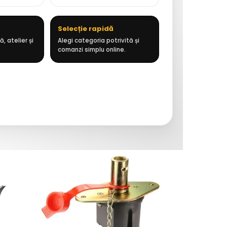
Selecție rapidă
, atelier și
Alegi categoria potrivită și
comanzi simplu online.