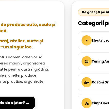
Ce găsești pe 
Categorii p
de produse auto, scule și
ină
⚡
aj, atelier, curte și
Electrice
r-un singur loc.
ntru oameni care vor să
🚘
Tuning A
inerea mașinii, organizarea
 utile pentru casă și grădină.
ule și unelte, produse
ente practice, organizate
🏡
Casă și G
→
⛺
oie de ajutor?
Timp Libe