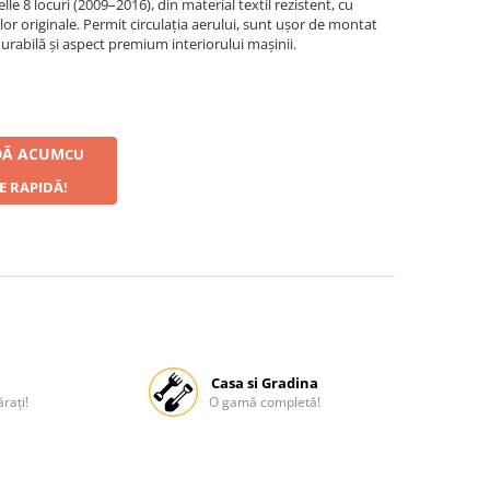
 8 locuri (2009–2016), din material textil rezistent, cu
or originale. Permit circulația aerului, sunt ușor de montat
durabilă și aspect premium interiorului mașinii.
Ă ACUM
CU
E RAPIDĂ!
Casa si Gradina
rați!
O gamă completă!