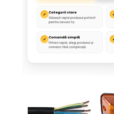
Categorii clare
✓
Găsești rapid produsul potrivit
pentru nevoia ta.
Comandă simplă
✓
Filtrezi rapid, alegi produsul și
comanzi fără complicații.