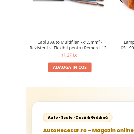
Cablu Auto Multifilar 7x1,5mm² -
Lamp
Rezistent și Flexibil pentru Remorci 12V-
05.199
24V
1995-2
11,27 Lei
2002; U
Sta
ADAUGA IN COS
Auto · Scule · Casă & Grădină
AutoNecesar.ro – Magazin online 