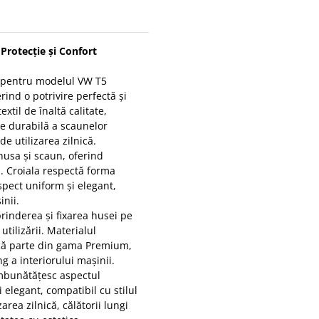
Protecție și Confort
 pentru modelul VW T5
erind o potrivire perfectă și
xtil de înaltă calitate,
ie durabilă a scaunelor
de utilizarea zilnică.
 husa și scaun, oferind
ă. Croiala respectă forma
spect uniform și elegant,
inii.
rinderea și fixarea husei pe
utilizării. Materialul
facă parte din gama Premium,
g a interiorului mașinii.
îmbunătățesc aspectul
i elegant, compatibil cu stilul
area zilnică, călătorii lungi