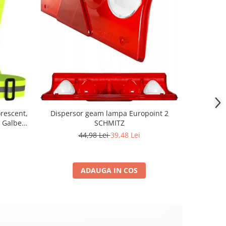
orescent,
Dispersor geam lampa Europoint 2
Sticla 
e Galben
SCHMITZ
Sprint
ex pentru
44,98 Lei
39,48 Lei
u Santier
ADAUGA IN COS