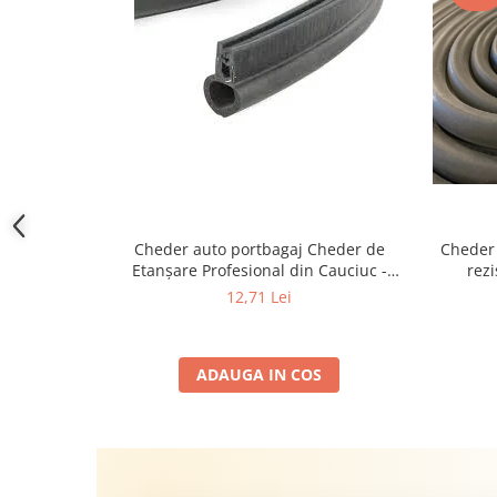
Cheder auto portbagaj Cheder de
Cheder 
Etanșare Profesional din Cauciuc -
rezi
Rezistent la Apă și Temperaturi Înalte,
îmbăt
12,71 Lei
Multi-Aplicații Vânzare la Metru Liniar
ADAUGA IN COS