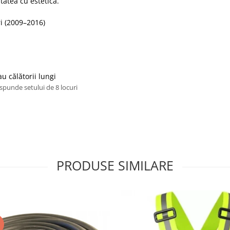
atea cu estetica.
ri (2009–2016)
au călătorii lungi
punde setului de 8 locuri
PRODUSE SIMILARE
I