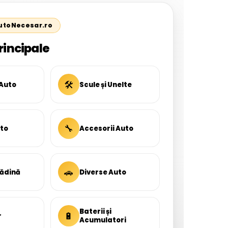
AutoNecesar.ro
rincipale
🛠
 Auto
Scule și Unelte
🔧
uto
Accesorii Auto
🚗
rădină
Diverse Auto
Baterii și
🔋
r
Acumulatori