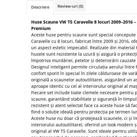
Review-uri
(0)
Descriere
Protectia muncii
Scule Pneumatice
Huse Scaune VW T5 Caravelle 8 locuri 2009–2016 – 
Slefuitoare
Premium
Aceste huse pentru scaune sunt special concepute
Suport auto
Caravelle cu 8 locuri, fabricat între 2009 și 2016, of
Suport motocicleta
un aspect estetic impecabil. Realizate din material te
husele sunt rezistente la uzură și asigură o protecț
Surubelnite
împotriva murdăriei, petelor și deteriorării cauzate 
Tunuri de caldura si aeroteme
Designul inteligent permite circulația aerului între
confort sporit în special în zilele călduroase de var
Utilaje constructie
originală a scaunelor autoutilitarei, asigurând un a
aproape identic cu cel al interiorului original al maș
Fiecare set include toate clemele necesare pentru p
scaune, garantând stabilitate și siguranță în timpul 
rezistent și atent selectat face ca aceste huse să 
fiind o soluție ideală pentru protecția pe termen lun
Aceste huse nu doar că protejează scaunele, ci și 
interiorului autoutilitarei, oferind un look modern ș
original al VW T5 Caravelle. Sunt ideale pentru utiliz