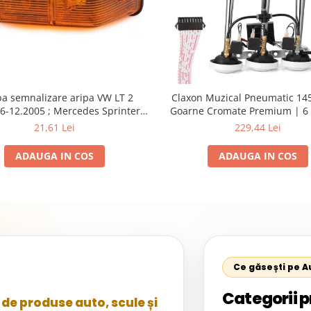
a semnalizare aripa VW LT 2
Claxon Muzical Pneumatic 145
6-12.2005 ; Mercedes Sprinter
Goarne Cromate Premium | 6 
002, 512D-814 DA; Actros 1996-
Selectabile
21,61 Lei
229,44 Lei
nimog 1949-; Neoplan Euroliner,
rliner,Centroliner, Cityliner;
ADAUGA IN COS
ADAUGA IN COS
Ce găsești pe 
Categorii p
de produse auto, scule și