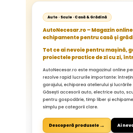
Auto · Scule · Casă & Grădină
AutoNecesar.ro – Magazin online 
echipamente pentru casă și grăd
Tot ce ai nevoie pentru mașină, gar
proiectele practice de zi cu zi, înt
AutoNecesar.ro este magazinul online pe
rezolve rapid lucrurile importante: întreț
garajului, echiparea atelierului și lucrările
Găsești accesorii auto, electrice auto, sc
pentru gospodărie, timp liber și echipam
simplu pe categorii clare.
→
Descoperă produsele
Ai nev