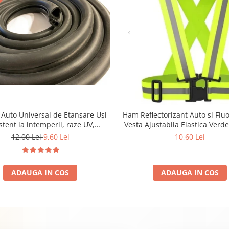
Auto Universal de Etanșare Uși
Ham Reflectorizant Auto si Flu
stent la intemperii, raze UV,
Vesta Ajustabila Elastica Verd
rânire și temperaturi extreme
Neon, Marime Universala Unis
12,00 Lei
9,60 Lei
10,60 Lei
Bicicleta, Trotineta, Jogging sa
ADAUGA IN COS
ADAUGA IN COS