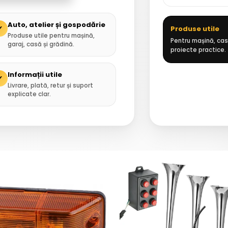
Auto, atelier și gospodărie
✓
Produse utile
Produse utile pentru mașină,
Pentru mașină, casă
garaj, casă și grădină.
proiecte practice.
Informații utile
✓
Livrare, plată, retur și suport
explicate clar.