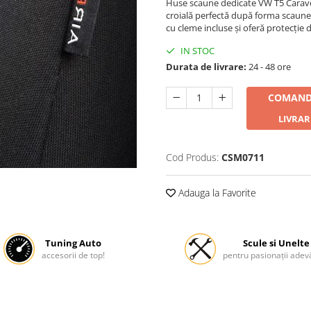
Huse scaune dedicate VW T5 Caravelle
croială perfectă după forma scaunel
cu cleme incluse și oferă protecție 
IN STOC
Durata de livrare:
24 - 48 ore
COMAND
LIVRAR
Cod Produs:
CSM0711
Adauga la Favorite
Tuning Auto
Scule si Unelte
accesorii de top!
pentru pasionații adevă