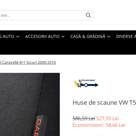
G AUTO
ACCESORII AUTO
CASĂ & GRĂDINĂ
DIVERSE 
Caravelle 8+1 locuri 2009-2016
Huse de scaune VW T5 
586,59 Lei
527,93 Lei
Economisesti:
58,66
Lei