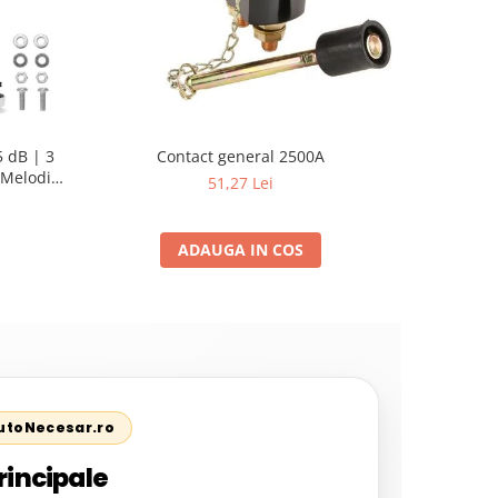
 dB | 3
Contact general 2500A
Set Acceso
Melodii
Pistol Vo
51,27 Lei
ADAUGA IN COS
AutoNecesar.ro
rincipale