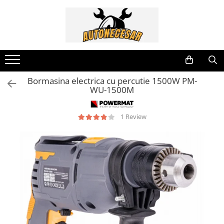
Electrice Auto
Scule & Atelier
Tuning Auto
Accesorii Auto
Casă & Grădină
Diverse Auto
Sport & Timp Liber
Aparate de Masura si Control
Accesorii atelier
Lampa led Numar
Accesorii Remorci
Aparate de stropit
Accesorii Diverse
Camping
Amestecatoare Electrice
Lumini de Zi
Banda reflectorizanta
Aparate de tuns
Chinga Remorcare Auto
Echipament sportiv
Cabluri electrice si Conectori
Bormasina electrica cu percutie 1500W PM-
Compresoare Auto
Aparate de Sudura si Accesorii
Ornamente Interior si Exterior
Bare Portbagaj
Autofiletante
Lanterne
Motoare Barca
WU-1500M
Girofar
Aspiratoare
Suport Numar Inmatriculare
Cheder auto etansare
Blocatori de parcare
Scule Auto
Goarne Auto
Burghie si dalti
Claxoane Auto
Cablu sudura
Siguranta rutiera
1 Review
Leduri si Banda Led
Capsatoare
Geam Lampa Far
Cositoare electrice si benzina
Sisteme Încălzire Webasto
Lumini Laterale
Chei și Truse Chei Profesionale și
Husa Volan
Cutii depozitare
Durabile
Pompe de transfer
Huse Scaune Auto
Cutii postale
Chei dinamometrice
Redresoare si Robot Pornire
Lampa Stop, Tripla remorca
Drujbe lanturi si topoare
Clesti si Patenti
Stroboscoape auto LED
Proiectoare auto
Fierastrau Circular
Compactoare
Fierbatoare
Compresoare si accesorii