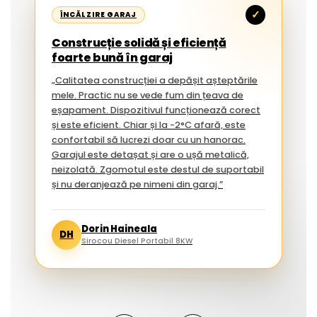
✓
ÎNCĂLZIRE GARAJ
Construcție solidă și eficiență
foarte bună în garaj
„Calitatea construcției a depășit așteptările
mele. Practic nu se vede fum din țeava de
eșapament. Dispozitivul funcționează corect
și este eficient. Chiar și la -2°C afară, este
confortabil să lucrezi doar cu un hanorac.
Garajul este detașat și are o ușă metalică,
neizolată. Zgomotul este destul de suportabil
și nu deranjează pe nimeni din garaj.”
Dorin Haineala
DH
Sirocou Diesel Portabil 8KW