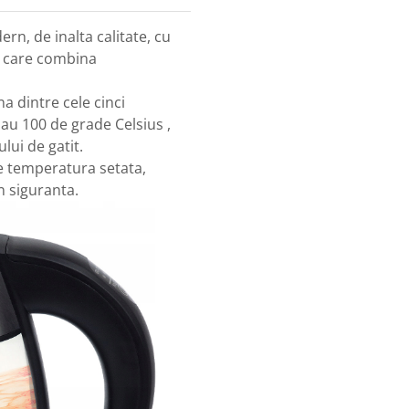
rn, de inalta calitate, cu
 , care combina
na dintre cele cinci
sau 100 de grade Celsius ,
lui de gatit.
e temperatura setata,
n siguranta.