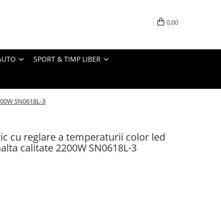
0,00
AUTO
SPORT & TIMP LIBER
e 2200W SN0618L-3
ric cu reglare a temperaturii color led
nalta calitate 2200W SN0618L-3