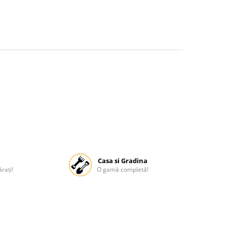
Casa si Gradina
rați!
O gamă completă!