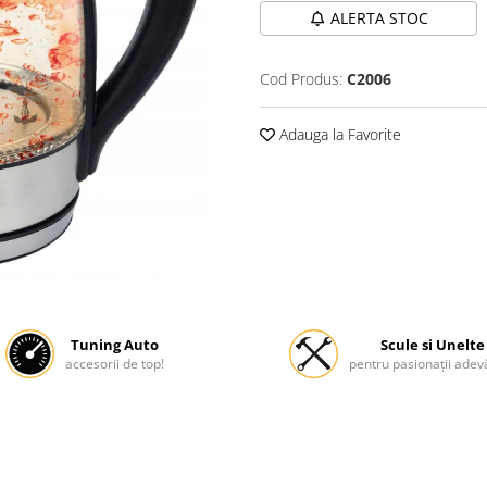
ALERTA STOC
Cod Produs:
C2006
Adauga la Favorite
Tuning Auto
Scule si Unelte
accesorii de top!
pentru pasionații adevă