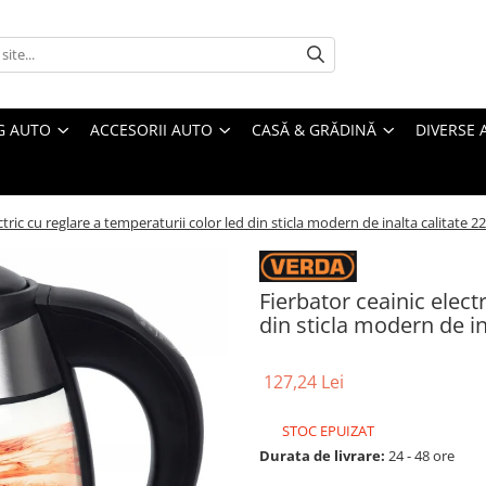
G AUTO
ACCESORII AUTO
CASĂ & GRĂDINĂ
DIVERSE 
ctric cu reglare a temperaturii color led din sticla modern de inalta calitat
Fierbator ceainic elect
din sticla modern de i
127,24 Lei
STOC EPUIZAT
Durata de livrare:
24 - 48 ore