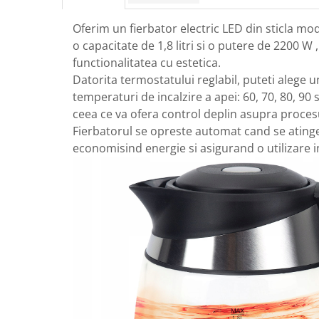
Protectia muncii
Oferim un fierbator electric LED din sticla mode
Scule Pneumatice
o capacitate de 1,8 litri si o putere de 2200 W
functionalitatea cu estetica.
Slefuitoare
Datorita termostatului reglabil, puteti alege u
Suport auto
temperaturi de incalzire a apei: 60, 70, 80, 90 
Suport motocicleta
ceea ce va ofera control deplin asupra procesu
Surubelnite
Fierbatorul se opreste automat cand se ating
economisind energie si asigurand o utilizare i
Tunuri de caldura si aeroteme
Utilaje constructie