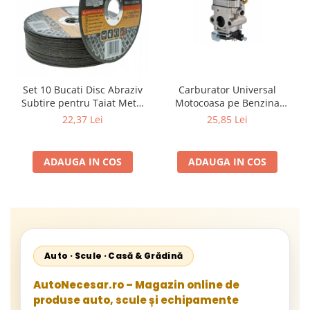
Carburator Universal
Set 10 Bucati Disc Abraziv
Motocoasa pe Benzina
Subtire pentru Taiat Metal
(Motoare 2 Timpi),
si Inox 125 x 1 x 22.2 mm,
25,85 Lei
22,37 Lei
Compatibil cu BLACK,
Profil Plat Heavy-Duty
Demon, NAC, John
(Model 42503)
Gardener, Eurotec, Makita,
ADAUGA IN COS
ADAUGA IN COS
Al-Ko, Ansamblu Complet
cu Membrana, Distanta
Gauri 31mm
Auto · Scule · Casă & Grădină
AutoNecesar.ro – Magazin online de
produse auto, scule și echipamente