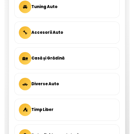
🚘
Tuning Auto
🔧
Accesorii Auto
🏡
Casă și Grădină
🚗
Diverse Auto
⛺
Timp Liber