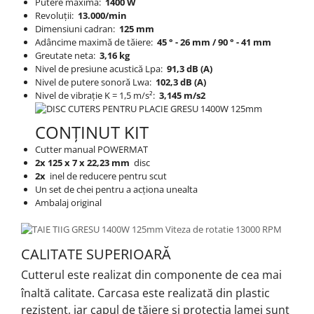
Putere maxima:
1400 W
Revoluții:
13.000/min
Dimensiuni cadran:
125 mm
Adâncime maximă de tăiere:
45
° - 26 mm / 90
° - 41 mm
Greutate neta:
3,16 kg
Nivel de presiune acustică Lpa:
91,3 dB (A)
Nivel de putere sonoră Lwa:
102,3 dB (A)
Nivel de vibrație K = 1,5 m/s²:
3,145 m/s2
CONȚINUT KIT
Cutter manual POWERMAT
2x
125 x 7 x 22,23 mm
disc
2x
inel de reducere pentru scut
Un set de chei pentru a acționa unealta
Ambalaj original
CALITATE SUPERIOARĂ
Cutterul este realizat din componente de cea mai
înaltă calitate.
Carcasa este realizată din plastic
rezistent, iar capul de tăiere și protecția lamei sunt