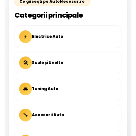
Ce găsești pe AutoNecesar.ro
Categorii principale
⚡
Electrice Auto
🛠
Scule și Unelte
🚘
Tuning Auto
🔧
Accesorii Auto