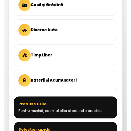
🏡
Casă și Grădină
🚗
Diverse Auto
⛺
Timp Liber
🔋
Baterii și Acumulatori
Produse utile
Pentru mașină, casă, atelier și proiecte practice.
Selecție rapidă