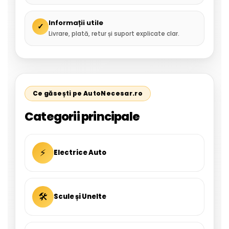
Informații utile
✓
Livrare, plată, retur și suport explicate clar.
Ce găsești pe AutoNecesar.ro
Categorii principale
⚡
Electrice Auto
🛠
Scule și Unelte