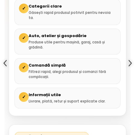
Categorii clare
✓
Găsești rapid produsul potrivit pentru nevoia
ta.
Auto, atelier și gospodărie
✓
Produse utile pentru mașină, garaj, casă și
grădină.
Comandă simplă
✓
Filtrezi rapid, alegi produsul și comanzi fără
complicații.
Informații utile
✓
Livrare, plată, retur și suport explicate clar.