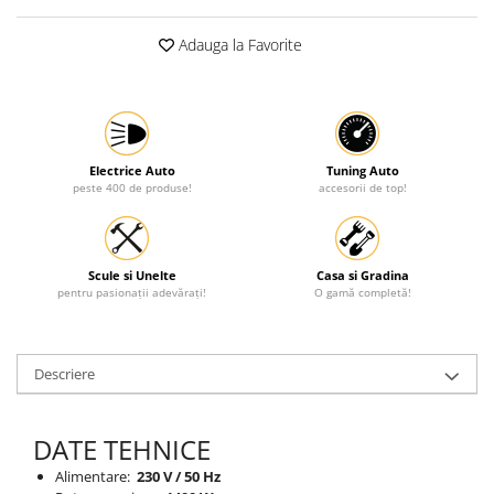
Protectia muncii
Adauga la Favorite
Scule Pneumatice
Slefuitoare
Suport auto
Suport motocicleta
Electrice Auto
Tuning Auto
peste 400 de produse!
accesorii de top!
Surubelnite
Tunuri de caldura si aeroteme
Utilaje constructie
Scule si Unelte
Casa si Gradina
pentru pasionații adevărați!
O gamă completă!
Descriere
DATE TEHNICE
Alimentare:
230 V / 50 Hz