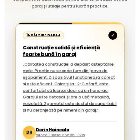
garaj și utilaje pentru lucrări practice.
✓
ÎNCĂLZIRE GARAJ
Construcție solidă și eficiență
foarte bună în garaj
„Calitatea construcției a depășit așteptările
mele. Practic nu se vede fum din țeava de
eșapament. Dispozitivul funcționează corect
și este eficient. Chiar și la -2°C afară, este
confortabil să lucrezi doar cu un hanorac.
Garajul este detașat și are o ușă metalică,
neizolată. Zgomotul este destul de suportabil
și nu deranjează pe nimeni din garaj.”
Dorin Haineala
DH
Sirocou Diesel Portabil 8KW