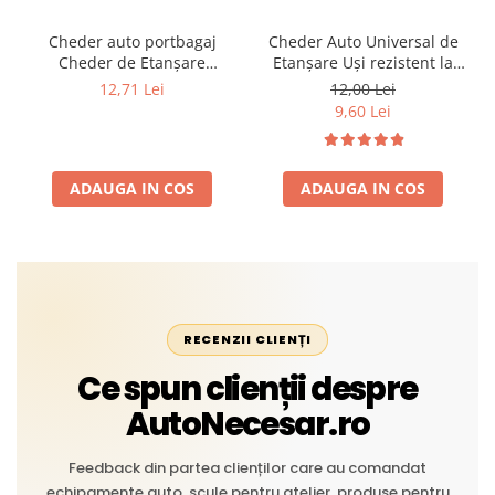
Cheder auto portbagaj
Cheder Auto Universal de
Cheder de Etanșare
Etanșare Uși rezistent la
Profesional din Cauciuc -
intemperii, raze UV,
12,71 Lei
12,00 Lei
Rezistent la Apă și
îmbătrânire și temperaturi
9,60 Lei
Temperaturi Înalte, Multi-
extreme
Aplicații Vânzare la Metru
Liniar
ADAUGA IN COS
ADAUGA IN COS
RECENZII CLIENȚI
Ce spun clienții despre
AutoNecesar.ro
Feedback din partea clienților care au comandat
echipamente auto, scule pentru atelier, produse pentru