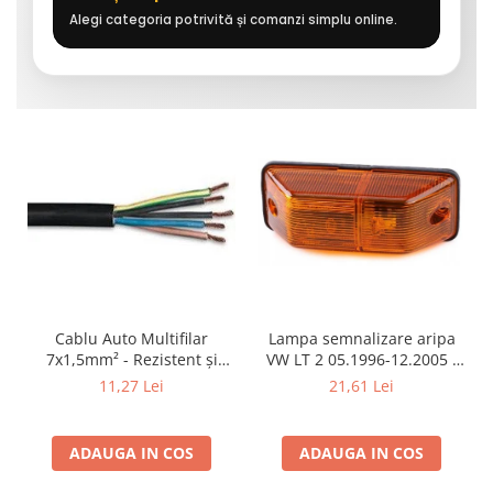
Alegi categoria potrivită și comanzi simplu online.
Cablu Auto Multifilar
Lampa semnalizare aripa
7x1,5mm² - Rezistent și
VW LT 2 05.1996-12.2005 ;
Flexibil pentru Remorci 12V-
Mercedes Sprinter 1995-
11,27 Lei
21,61 Lei
24V
2002, 512D-814 DA; Actros
1996-2002; Unimog 1949-;
Neoplan Euroliner,
ADAUGA IN COS
ADAUGA IN COS
Starliner,Centroliner,
Cityliner;