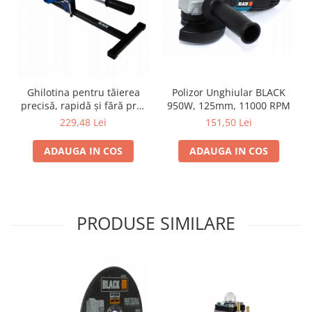
Polizor Unghiular BLACK
Ghilotina pentru tăierea
950W, 125mm, 11000 RPM
precisă, rapidă și fără praf
a panourilor laminate de 12
151,50 Lei
229,48 Lei
mm
ADAUGA IN COS
ADAUGA IN COS
PRODUSE SIMILARE