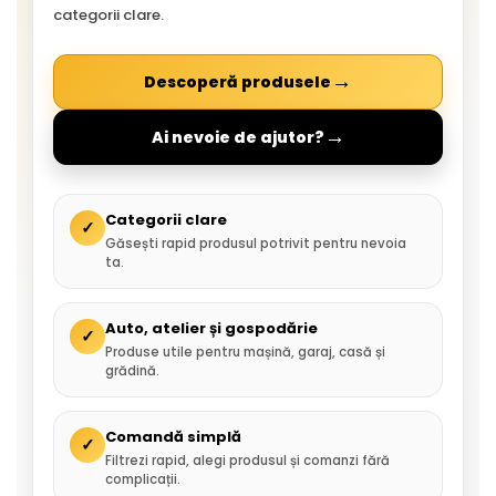
categorii clare.
→
Descoperă produsele
→
Ai nevoie de ajutor?
Categorii clare
✓
Găsești rapid produsul potrivit pentru nevoia
ta.
Auto, atelier și gospodărie
✓
Produse utile pentru mașină, garaj, casă și
grădină.
Comandă simplă
✓
Filtrezi rapid, alegi produsul și comanzi fără
complicații.