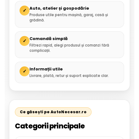
Auto, atelier și gospodărie
✓
Produse utile pentru mașină, garaj, casă și
grădină.
Comandă simplă
✓
Filtrezi rapid, alegi produsul și comanzi fără
complicații.
Informații utile
✓
Livrare, plată, retur și suport explicate clar.
Ce găsești pe AutoNecesar.ro
Categorii principale