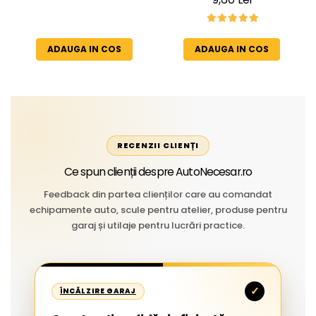
Rezistent la Apă și
îmbătrânire și temperaturi
Temperaturi Înalte, Multi-
extreme
Aplicații Vânzare la Metru
ADAUGA IN COS
ADAUGA IN COS
Liniar
RECENZII CLIENȚI
Ce spun clienții despre AutoNecesar.ro
Feedback din partea clienților care au comandat
echipamente auto, scule pentru atelier, produse pentru
garaj și utilaje pentru lucrări practice.
✓
ÎNCĂLZIRE GARAJ