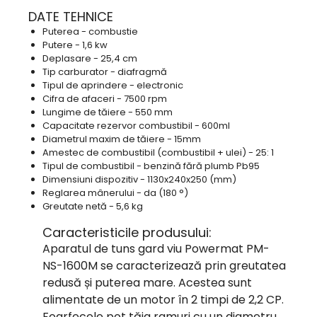
DATE TEHNICE
Puterea - combustie
Putere - 1,6 kw
Deplasare - 25,4 cm
Tip carburator - diafragmă
Tipul de aprindere - electronic
Cifra de afaceri - 7500 rpm
Lungime de tăiere - 550 mm
Capacitate rezervor combustibil - 600ml
Diametrul maxim de tăiere - 15mm
Amestec de combustibil (combustibil + ulei) - 25: 1
Tipul de combustibil - benzină fără plumb Pb95
Dimensiuni dispozitiv - 1130x240x250 (mm)
Reglarea mânerului - da (180 °)
Greutate netă - 5,6 kg
Caracteristicile produsului:
Aparatul de tuns gard viu Powermat PM-
NS-1600M se caracterizează prin greutatea
redusă și puterea mare.
Acestea sunt
alimentate de un motor în 2 timpi de 2,2 CP.
Foarfecele pot tăia ramuri cu un diametru