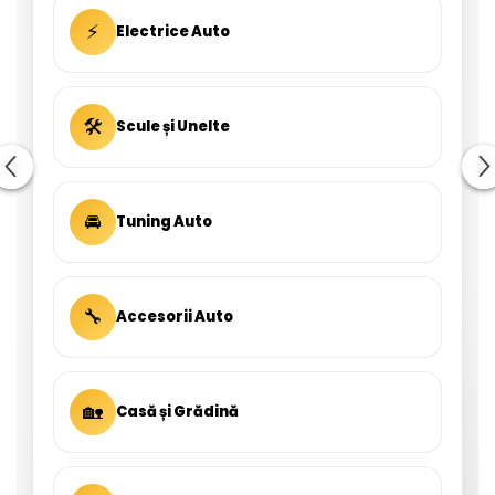
⚡
Electrice Auto
🛠
Scule și Unelte
🚘
Tuning Auto
🔧
Accesorii Auto
🏡
Casă și Grădină