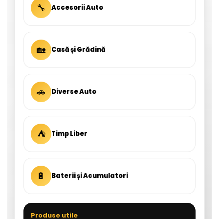
🔧
Accesorii Auto
🏡
Casă și Grădină
🚗
Diverse Auto
⛺
Timp Liber
🔋
Baterii și Acumulatori
Produse utile