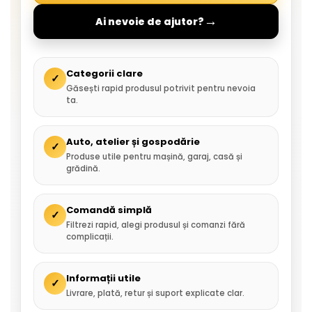
→
Ai nevoie de ajutor?
Categorii clare
✓
Găsești rapid produsul potrivit pentru nevoia
ta.
Auto, atelier și gospodărie
✓
Produse utile pentru mașină, garaj, casă și
grădină.
Comandă simplă
✓
Filtrezi rapid, alegi produsul și comanzi fără
complicații.
Informații utile
✓
Livrare, plată, retur și suport explicate clar.