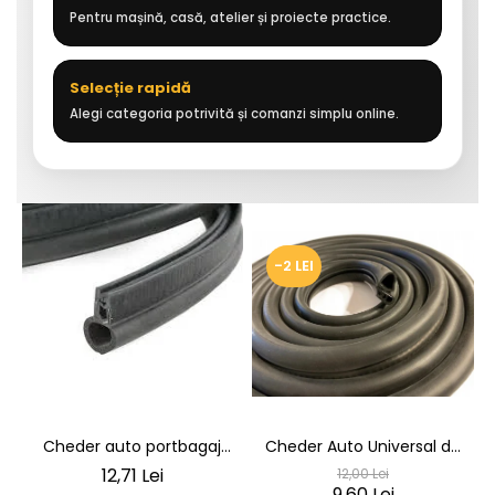
Pentru mașină, casă, atelier și proiecte practice.
Selecție rapidă
Alegi categoria potrivită și comanzi simplu online.
-2 LEI
Cheder auto portbagaj
Cheder Auto Universal de
Cheder de Etanșare
Etanșare Uși rezistent la
12,71 Lei
12,00 Lei
Profesional din Cauciuc -
intemperii, raze UV,
9,60 Lei