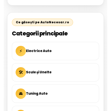
Ce găsești pe AutoNecesar.ro
Categorii principale
⚡
Electrice Auto
🛠
Scule și Unelte
🚘
Tuning Auto