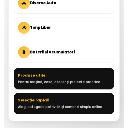
🚗
Diverse Auto
⛺
Timp Liber
🔋
Baterii și Acumulatori
Produse utile
Pentru mașină, casă, atelier și proiecte practice.
Selecție rapidă
Alegi categoria potrivită și comanzi simplu online.