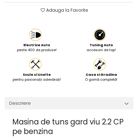
Protectia muncii
Adauga la Favorite
Scule Pneumatice
Slefuitoare
Suport auto
Electrice Auto
Tuning Auto
Suport motocicleta
peste 400 de produse!
accesorii de top!
Surubelnite
Tunuri de caldura si aeroteme
Scule si Unelte
Casa si Gradina
Utilaje constructie
pentru pasionații adevărați!
O gamă completă!
Descriere
Masina de tuns gard viu 2.2 CP
pe benzina