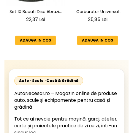
Carburator Universal
Set 10 Bucati Disc Abraziv
Motocoasa pe Benzina
Subtire pentru Taiat Metal
25,85 Lei
22,37 Lei
(Motoare 2 Timpi),
si Inox 125 x 1 x 22.2 mm,
Compatibil cu BLACK,
Profil Plat Heavy-Duty
Demon, NAC, John
(Model 42503)
ADAUGA IN COS
ADAUGA IN COS
Gardener, Eurotec, Makita,
Al-Ko, Ansamblu Complet
cu Membrana, Distanta
Gauri 31mm
Auto · Scule · Casă & Grădină
AutoNecesar.ro – Magazin online de produse
auto, scule și echipamente pentru casă și
grădină
Tot ce ai nevoie pentru mașină, garaj, atelier,
curte și proiectele practice de zi cu zi, într-un
singur loc.