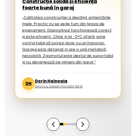
Construcție solidă și eficiență
foarte bună în garaj
„Calitatea construcției a depășit așteptările
mele. Practic nu se vede fum din țeava de
eșapament. Dispozitivul funcționează corect
și este eficient. Chiar și la -2°C afară, este
confortabil să lucrezi doar cu un hanorac.
Garajul este detașat și are o ușă metalică,
neizolată. Zgomotul este destul de suportabil
și nu deranjează pe nimeni din garaj.”
Dorin Haineala
DH
Sirocou Diesel Portabil 8KW